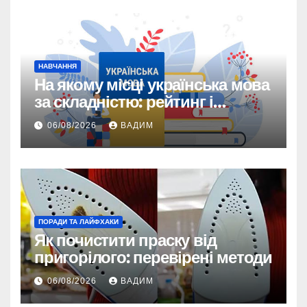
НАВЧАННЯ
На якому місці українська мова
за складністю: рейтинг і
реальність
06/08/2026
ВАДИМ
ПОРАДИ ТА ЛАЙФХАКИ
Як почистити праску від
пригорілого: перевірені методи
06/08/2026
ВАДИМ