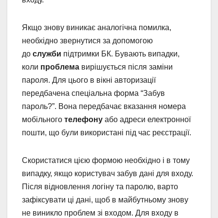
Якщо знову виникає аналогічна помилка,
необхідно звернутися за допомогою
до
служби
підтримки БК. Бувають випадки,
коли
проблема
вирішується після заміни
пароля. Для цього в вікні авторизації
передбачена спеціальна форма “Забув
пароль?”. Вона передбачає вказання номера
мобільного
телефону
або адреси електронної
пошти, що були використані під час реєстрації.
Скористатися цією формою необхідно і в тому
випадку, якщо користувач забув дані для входу.
Після відновлення логіну та паролю, варто
зафіксувати ці дані, щоб в майбутньому знову
не виникло проблем зі входом. Для входу в