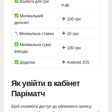
Валюта для гри
и др
Мінімальний
100 грн
депозит
〽 Мінімальна ставка
20 грн
Мінімальна сума
100 грн
вивода
Додатки
Android, IOS
Як увійти в кабінет
Паріматч
Щоб отримати доступ до облікового запису,