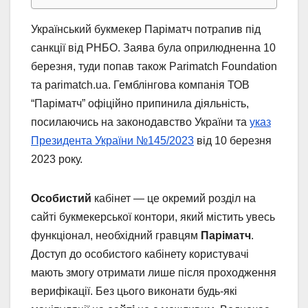
Український букмекер Паріматч потрапив під
санкції від РНБО. Заява була оприлюдненна 10
березня, туди попав також Parimatch Foundation
та parimatch.ua. Гемблінгова компанія ТОВ
“Паріматч” офіційно припинила діяльність,
посилаючись на законодавство України та
указ
Президента України №145/2023
від 10 березня
2023 року.
Особистий
кабінет — це окремий розділ на
сайті букмекерської контори, який містить увесь
функціонал, необхідний гравцям
Паріматч
.
Доступ до особистого кабінету користувачі
мають змогу отримати лише після проходження
верифікації. Без цього виконати будь-які