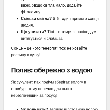
вікно. Якщо світла мало, додайте
фітолампу.
Скільки світла?
6–8 годин прямого сонця
щодня.
Що уникати?
Тіні – в темряві пахіподіум
витягується й слабшає.
Сонце – це його “енергія”, тож не ховайте
рослину в кутку!
Полив: обережно з водою
Як сукулент, пахіподіум зберігає вологу в
стовбурі, тому перелив для нього
небезпечніший за посуху.
Як поливати?
Теплою відстояною водою,