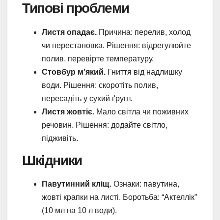
Типові проблеми
Листя опадає.
Причина: перелив, холод
чи перестановка. Рішення: відрегулюйте
полив, перевірте температуру.
Стовбур м’який.
Гниття від надлишку
води. Рішення: скоротіть полив,
пересадіть у сухий ґрунт.
Листя жовтіє.
Мало світла чи поживних
речовин. Рішення: додайте світло,
підживіть.
Шкідники
Павутинний кліщ.
Ознаки: павутина,
жовті крапки на листі. Боротьба: “Актеллік”
(10 мл на 10 л води).