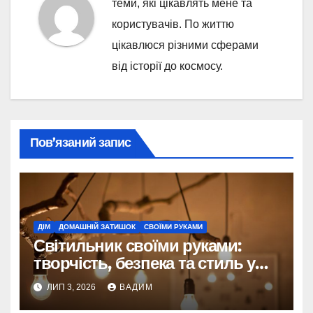
теми, які цікавлять мене та
користувачів. По життю
цікавлюся різними сферами
від історії до космосу.
Пов’язаний запис
ДІМ
ДОМАШНІЙ ЗАТИШОК
СВОЇМИ РУКАМИ
Світильник своїми руками:
творчість, безпека та стиль у
вашому домі
ЛИП 3, 2026
ВАДИМ