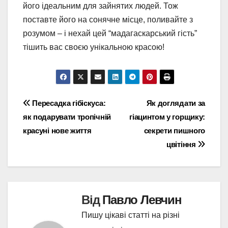
його ідеальним для зайнятих людей. Тож
поставте його на сонячне місце, поливайте з
розумом – і нехай цей “мадагаскарський гість”
тішить вас своєю унікальною красою!
Навігація
Пересадка гібіскуса:
Як доглядати за
як подарувати тропічній
гіацинтом у горщику:
записів
красуні нове життя
секрети пишного
цвітіння
Від
Павло Левчин
Пишу цікаві статті на різні