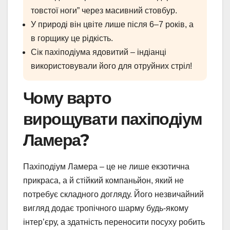
товстої ноги” через масивний стовбур.
У природі він цвіте лише після 6–7 років, а
в горщику це рідкість.
Сік пахіподіума ядовитий – індіанці
використовували його для отруйних стріл!
Чому варто
вирощувати пахіподіум
Ламера?
Пахіподіум Ламера – це не лише екзотична
прикраса, а й стійкий компаньйон, який не
потребує складного догляду. Його незвичайний
вигляд додає тропічного шарму будь-якому
інтер’єру, а здатність переносити посуху робить