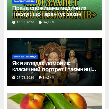
ЗАКОНИ УКРАЇНИ
Права споживача медичних
послуг: що гарантує закон
10/08/2026
ВАДИМ
МІФИ ТА ЛЕГЕНДИ
Як виглядає домовик:
класичний портрет і таємниці
зовнішності
07/08/2026
ВАДИМ