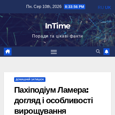
Перейти
Пн. Сер 10th, 2026
8:33:58 PM
RU
UK
до
вмісту
InTime
Поради та цікаві факти
ДОМАШНІЙ ЗАТИШОК
Пахіподіум Ламера:
догляд і особливості
вирощування