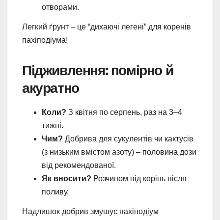
отворами.
Легкий ґрунт – це “дихаючі легені” для коренів
пахіподіума!
Підживлення: помірно й
акуратно
Коли?
З квітня по серпень, раз на 3–4
тижні.
Чим?
Добрива для сукулентів чи кактусів
(з низьким вмістом азоту) – половина дози
від рекомендованої.
Як вносити?
Розчином під корінь після
поливу.
Надлишок добрив змушує пахіподіум