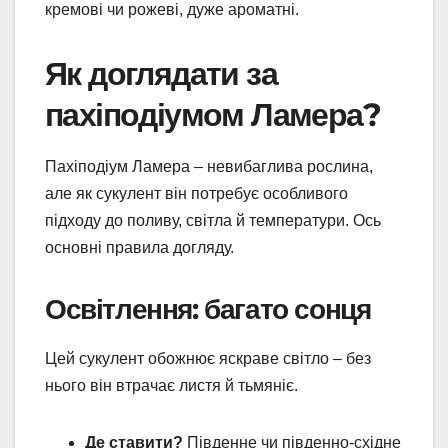
кремові чи рожеві, дуже ароматні.
Як доглядати за
пахіподіумом Ламера?
Пахіподіум Ламера – невибаглива рослина,
але як сукулент він потребує особливого
підходу до поливу, світла й температури. Ось
основні правила догляду.
Освітлення: багато сонця
Цей сукулент обожнює яскраве світло – без
нього він втрачає листя й тьмяніє.
Де ставити?
Південне чи південно-східне