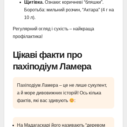
Щитівка.
Ознаки: коричневі “бляшки”.
Боротьба: мильний розчин, “Актара” (4 г на
10 л).
Регулярний огляд і сухість – найкраща
профілактика!
Цікаві факти про
пахіподіум Ламера
Пахіподіум Ламера – це не лише сукулент,
а й море дивовижних історій! Ось кілька
фактів, які вас здивують
:
На Мадагаскарі його називають “деревом