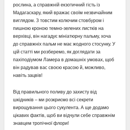
рослина, а справжній екзотичний гість із
Мадагаскару, який вражає своїм незвичайним
виглядом. З товстим колючим стовбуром і
пишною кроною темно-зелених листків на
верхівці, він нагадує мініатюрну пальму, хоча
до справжніх пальм не має жодного стосунку. У
цій статті ми розберемо, як доглядати за
пахіподіумом Ламера в домашніх умовах, щоб
він радував вас своєю красою й, можливо,
навіть зацвів!
Від правильного поливу до захисту від
шкідників – ми розкриємо всі секрети
вирощування цього сукулента. А ще додамо
цікавих фактів, щоб ви відчули себе справжнім
знавцем тропічної флори!