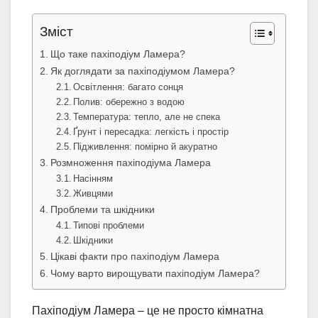
Зміст
Що таке пахіподіум Ламера?
Як доглядати за пахіподіумом Ламера?
Освітлення: багато сонця
Полив: обережно з водою
Температура: тепло, але не спека
Ґрунт і пересадка: легкість і простір
Підживлення: помірно й акуратно
Розмноження пахіподіума Ламера
Насінням
Живцями
Проблеми та шкідники
Типові проблеми
Шкідники
Цікаві факти про пахіподіум Ламера
Чому варто вирощувати пахіподіум Ламера?
Пахіподіум Ламера – це не просто кімнатна