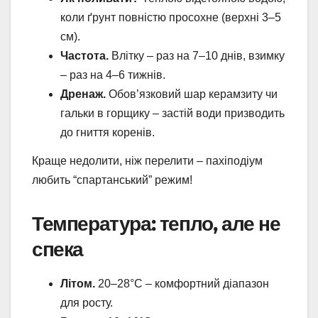
коли ґрунт повністю просохне (верхні 3–5
см).
Частота.
Влітку – раз на 7–10 днів, взимку
– раз на 4–6 тижнів.
Дренаж.
Обов’язковий шар керамзиту чи
гальки в горщику – застій води призводить
до гниття коренів.
Краще недолити, ніж перелити – пахіподіум
любить “спартанський” режим!
Температура: тепло, але не
спека
Літом.
20–28°C – комфортний діапазон
для росту.