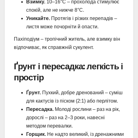
Взимку.
10–16°C – прохолода стимулює
спокій, але не нижче 8°C.
Уникайте.
Протягів і різких перепадів –
листя може почорніти й опасти.
Пахіподіум – тропічний житель, але взимку він
відпочиває, як справжній сукулент.
Ґрунт і пересадка: легкість і
простір
Ґрунт.
Пухкий, добре дренований – суміш
для кактусів із піском (2:1) або перлітом.
Пересадка.
Молоді рослини – раз на рік,
дорослі – раз на 2–3 роки, навесні
методом перевалки.
Горщик.
Не надто великий, із дренажними