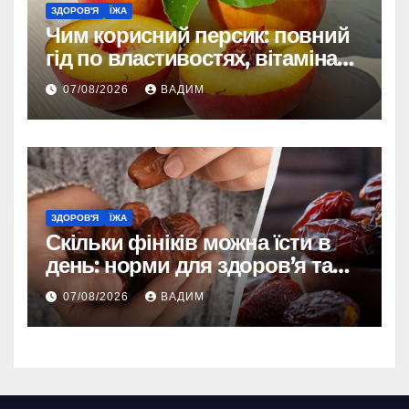
ЗДОРОВ'Я
ЇЖА
Чим корисний персик: повний
гід по властивостях, вітамінах і
впливі на організм
07/08/2026
ВАДИМ
ЗДОРОВ'Я
ЇЖА
Скільки фініків можна їсти в
день: норми для здоров’я та
енергії
07/08/2026
ВАДИМ