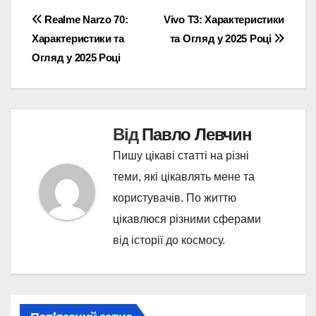
Навігація
Realme Narzo 70:
Vivo T3: Характеристики
Характеристики та
та Огляд у 2025 Році
записів
Огляд у 2025 Році
Від
Павло Левчин
Пишу цікаві статті на різні
теми, які цікавлять мене та
користувачів. По життю
цікавлюся різними сферами
від історії до космосу.