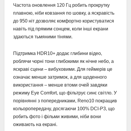
Частота оновлення 120 Гц робить прокрутку
плавною, ніби ковзання по шовку, а яскравість
до 950 ніт дозволяє комфортно користуватися
навіть під прямим сонцем, коли інші екрани
здаються тьмяними тінями.
Підтримка HDR10+ додає глибини відео,
роблячи чорні тони глибокими як нічне небо, а
яскраві сцени – вибуховими. Для геймерів це
означає менше затримок, а для щоденного
використання – менше втоми очей завдяки
режиму Eye Comfort, що фільтрує синє світло. У
порівнянні з попередниками, Reno10 покращив
кольоропередачу, досягаючи 100% DCI-P3, що
робить фото і фільми живими, ніби вони
оживають на екрані.