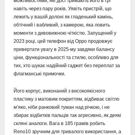
можливостями, які досі тримають його в грі
навіть через пару років. Уявіть пристрій, що
лежить у вашій долоні як гладенький камінь,
обтічний і вабливий, з камерою, яка ловить
моменти з дивовижною чіткістю. Запущений у
2023 році, цей телефон від Oppo продовжує
привертати увагу в 2025-му завдяки балансу
ціни, функціональності та стилю, особливо для
тих, хто шукає надійний гаджет без переплат за
флагманські примочки.
Його корпус, виконаний з високоякісного
пластику з матовим покриттям, відбиває світло
м’яко, ніби ранковий туман над річкою, і не
збирає відбитків пальців так агресивно, як деякі
скляні аналоги. Вага в 185 грамів робить
Reno10 зручним для тривалого використання, а