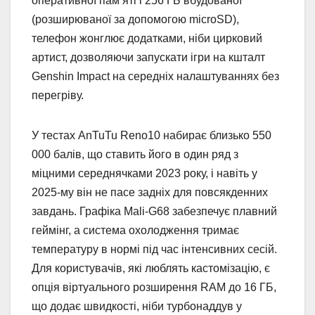
оперативної пам’яті і 256 ГБ вбудованої
(розширюваної за допомогою microSD),
телефон жонглює додатками, ніби цирковий
артист, дозволяючи запускати ігри на кшталт
Genshin Impact на середніх налаштуваннях без
перегріву.
У тестах AnTuTu Reno10 набирає близько 550
000 балів, що ставить його в один ряд з
міцними середнячками 2023 року, і навіть у
2025-му він не пасе задніх для повсякденних
завдань. Графіка Mali-G68 забезпечує плавний
геймінг, а система охолодження тримає
температуру в нормі під час інтенсивних сесій.
Для користувачів, які люблять кастомізацію, є
опція віртуального розширення RAM до 16 ГБ,
що додає швидкості, ніби турбонаддув у