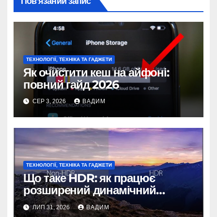
Пов’язаний запис
ТЕХНОЛОГІЇ, ТЕХНІКА ТА ГАДЖЕТИ
Як очистити кеш на айфоні:
повний гайд 2026
СЕР 3, 2026
ВАДИМ
ТЕХНОЛОГІЇ, ТЕХНІКА ТА ГАДЖЕТИ
Що таке HDR: як працює
розширений динамічний
діапазон
ЛИП 31, 2026
ВАДИМ