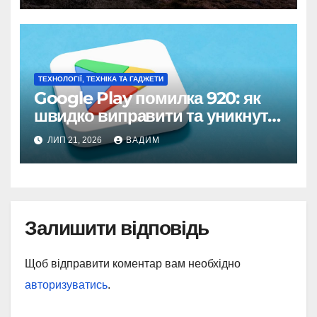
ТЕХНОЛОГІЇ, ТЕХНІКА ТА ГАДЖЕТИ
Google Play помилка 920: як
швидко виправити та уникнути
в майбутньому
ЛИП 21, 2026
ВАДИМ
Залишити відповідь
Щоб відправити коментар вам необхідно
авторизуватись
.