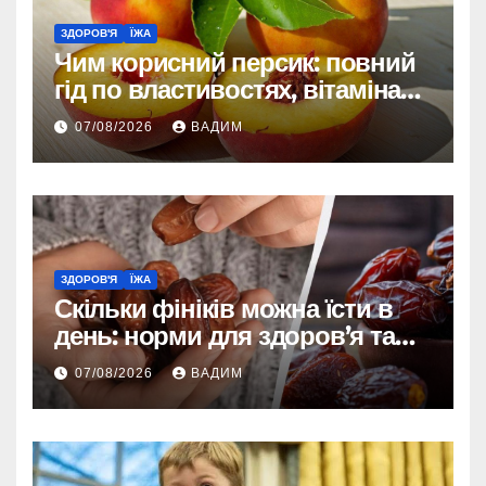
ЗДОРОВ'Я
ЇЖА
Чим корисний персик: повний
гід по властивостях, вітамінах і
впливі на організм
07/08/2026
ВАДИМ
ЗДОРОВ'Я
ЇЖА
Скільки фініків можна їсти в
день: норми для здоров’я та
енергії
07/08/2026
ВАДИМ