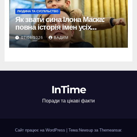
ЛЮДИНА ТА СУСПІЛЬСТВО
Як звати сина Ілона Маска:
повна історія імен усіх
хлопчиків мільярдера
07/08/2026
ВАДИМ
InTime
Поради та цікаві факти
Сайт працює на WordPress
|
Тема:Newsup за
Themeansar
.