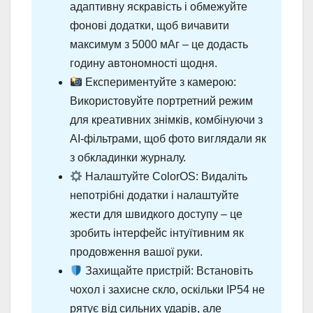
адаптивну яскравість і обмежуйте
фонові додатки, щоб вичавити
максимум з 5000 мАг – це додасть
годину автономності щодня.
Експериментуйте з камерою:
Використовуйте портретний режим
для креативних знімків, комбінуючи з
AI-фільтрами, щоб фото виглядали як
з обкладинки журналу.
Налаштуйте ColorOS: Видаліть
непотрібні додатки і налаштуйте
жести для швидкого доступу – це
зробить інтерфейс інтуїтивним як
продовження вашої руки.
Захищайте пристрій: Встановіть
чохол і захисне скло, оскільки IP54 не
рятує від сильних ударів, але