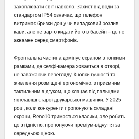
захоплювати світ навколо. Захист від води за
стандартом IP54 означає, що телефон
витримає бризки дощу чи випадковий розлив
кави, але не варто кидати його в басейн – це не
аквамен серед смартфонів.
Фронтальна частина домінує екраном з тонкими
рамками, де селфі-камера ховається в отворі,
не заважаючи перегляду. Кнопки гучності та
живлення розміщені ергономічно, з приємним
тактильним відгуком, що клацає під пальцями
як клавіші старої друкарської машинки. У 2025
році, коли конкуренти пропонують складані
екрани, Reno10 тримається класики, але робить
це з гідністю, пропонуючи преміум-відчуття за
середньою ціною.