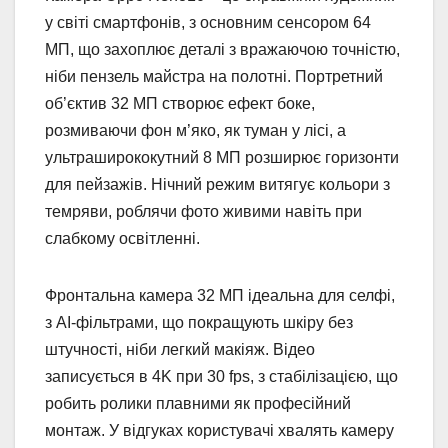
у світі смартфонів, з основним сенсором 64
МП, що захоплює деталі з вражаючою точністю,
ніби пензель майстра на полотні. Портретний
об’єктив 32 МП створює ефект боке,
розмиваючи фон м’яко, як туман у лісі, а
ультраширококутний 8 МП розширює горизонти
для пейзажів. Нічний режим витягує кольори з
темряви, роблячи фото живими навіть при
слабкому освітленні.
Фронтальна камера 32 МП ідеальна для селфі,
з AI-фільтрами, що покращують шкіру без
штучності, ніби легкий макіяж. Відео
записується в 4K при 30 fps, з стабілізацією, що
робить ролики плавними як професійний
монтаж. У відгуках користувачі хвалять камеру