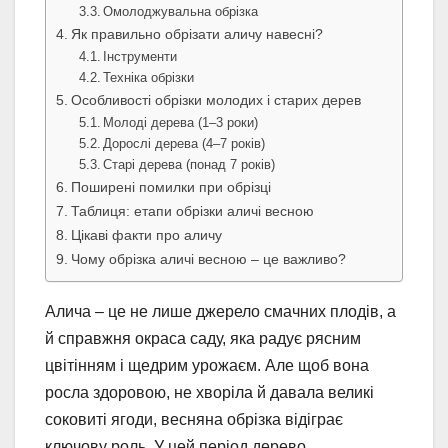
Омолоджувальна обрізка
Як правильно обрізати аличу навесні?
Інструменти
Техніка обрізки
Особливості обрізки молодих і старих дерев
Молоді дерева (1–3 роки)
Дорослі дерева (4–7 років)
Старі дерева (понад 7 років)
Поширені помилки при обрізці
Таблиця: етапи обрізки аличі весною
Цікаві факти про аличу
Чому обрізка аличі весною – це важливо?
Алича – це не лише джерело смачних плодів, а
й справжня окраса саду, яка радує рясним
цвітінням і щедрим урожаєм. Але щоб вона
росла здоровою, не хворіла й давала великі
соковиті ягоди, весняна обрізка відіграє
ключову роль. У цей період дерево