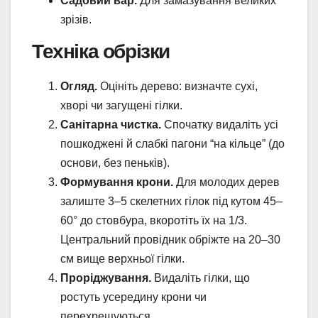
Садовий вар.
Для замазування великих
зрізів.
Техніка обрізки
Огляд.
Оцініть дерево: визначте сухі,
хворі чи загущені гілки.
Санітарна чистка.
Спочатку видаліть усі
пошкоджені й слабкі пагони “на кільце” (до
основи, без пеньків).
Формування крони.
Для молодих дерев
залиште 3–5 скелетних гілок під кутом 45–
60° до стовбура, вкоротіть їх на 1/3.
Центральний провідник обріжте на 20–30
см вище верхньої гілки.
Проріджування.
Видаліть гілки, що
ростуть усередину крони чи
перехрещуються.