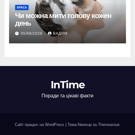
КРАСА
Чи можна мити голову кожен
день
05/08/2026
ВАДИМ
InTime
Поради та цікаві факти
Сайт працює на WordPress
|
Тема:Newsup за
Themeansar
.