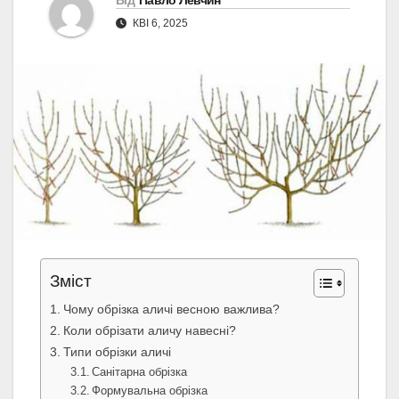
Від
Павло Левчин
КВІ 6, 2025
Зміст
Чому обрізка аличі весною важлива?
Коли обрізати аличу навесні?
Типи обрізки аличі
Санітарна обрізка
Формувальна обрізка