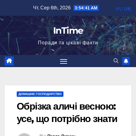
Перейти
Чт. Сер 6th, 2026
3:54:42 AM
RU
UK
до
вмісту
InTime
Поради та цікаві факти
ДОМАШНЄ ГОСПОДАРСТВО
Обрізка аличі весною:
усе, що потрібно знати