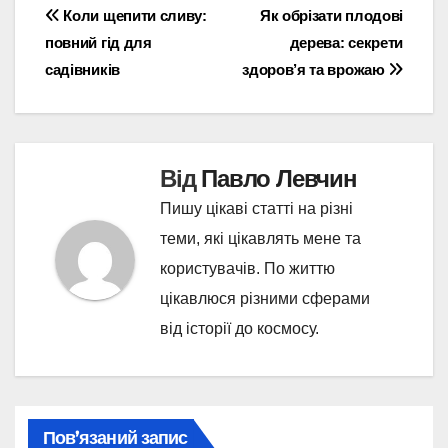
Навігація
Коли щепити сливу:
Як обрізати плодові
повний гід для
дерева: секрети
записів
садівників
здоров’я та врожаю
Від
Павло Левчин
Пишу цікаві статті на різні
теми, які цікавлять мене та
користувачів. По життю
цікавлюся різними сферами
від історії до космосу.
Пов’язаний запис