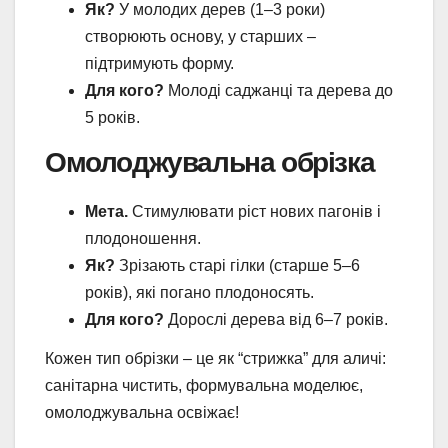
Як?
У молодих дерев (1–3 роки)
створюють основу, у старших –
підтримують форму.
Для кого?
Молоді саджанці та дерева до
5 років.
Омолоджувальна обрізка
Мета.
Стимулювати ріст нових пагонів і
плодоношення.
Як?
Зрізають старі гілки (старше 5–6
років), які погано плодоносять.
Для кого?
Дорослі дерева від 6–7 років.
Кожен тип обрізки – це як “стрижка” для аличі:
санітарна чистить, формувальна моделює,
омолоджувальна освіжає!