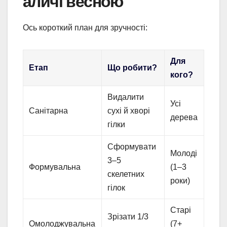
аличі весною
Ось короткий план для зручності:
Для
Етап
Що робити?
кого?
Видалити
Усі
Санітарна
сухі й хворі
дерева
гілки
Сформувати
Молоді
3–5
Формувальна
(1–3
скелетних
роки)
гілок
Старі
Зрізати 1/3
Омолоджувальна
(7+