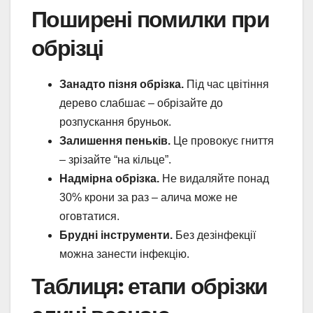
Поширені помилки при
обрізці
Занадто пізня обрізка.
Під час цвітіння
дерево слабшає – обрізайте до
розпускання бруньок.
Залишення пеньків.
Це провокує гниття
– зрізайте “на кільце”.
Надмірна обрізка.
Не видаляйте понад
30% крони за раз – алича може не
оговтатися.
Брудні інструменти.
Без дезінфекції
можна занести інфекцію.
Таблиця: етапи обрізки