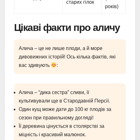
старих гілок
років)
Цікаві факти про аличу
Алича – це не лише плоди, а й море
дивовижних історій! Ось кілька фактів, які
вас здивують
:
Алича – “дика сестра” сливи, її
культивували ще в Стародавній Персії.
Один кущ може дати до 100 кг плодів за
сезон при правильному догляді!
Її деревина цінується в столярстві за
міцність і красивий малюнок.