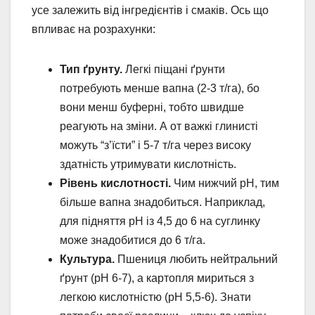
усе залежить від інгредієнтів і смаків. Ось що
впливає на розрахунки:
Тип ґрунту.
Легкі піщані ґрунти
потребують менше вапна (2-3 т/га), бо
вони менш буферні, тобто швидше
реагують на зміни. А от важкі глинисті
можуть “з’їсти” і 5-7 т/га через високу
здатність утримувати кислотність.
Рівень кислотності.
Чим нижчий pH, тим
більше вапна знадобиться. Наприклад,
для підняття pH із 4,5 до 6 на суглинку
може знадобитися до 6 т/га.
Культура.
Пшениця любить нейтральний
ґрунт (pH 6-7), а картопля мириться з
легкою кислотністю (pH 5,5-6). Знати