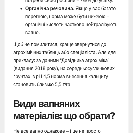
потреби своєї рослини – ключ до успіху.
Органічна речовина.
Якщо у вас багато
перегною, норма може бути нижчою –
органічні кислоти частково нейтралізують
вапно.
Щоб не помилитися, краще звернутися до
агрохімічних таблиць або спеціаліста. Але для
прикладу: за даними “Довідника агрохіміка”
(видання 2018 року), на середньосуглинкових
ґрунтах із pH 4,5 норма внесення кальциту
становить близько 5,5 т/га.
Види вапняних
матеріалів: що обрати?
Не все вапно однакове – і це не просто