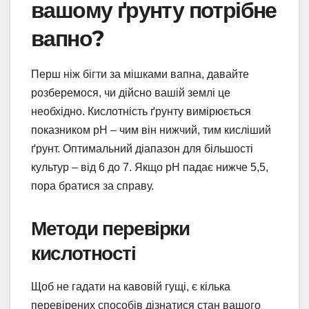
вашому ґрунту потрібне
вапно?
Перш ніж бігти за мішками вапна, давайте
розберемося, чи дійсно вашій землі це
необхідно. Кислотність ґрунту вимірюється
показником pH – чим він нижчий, тим кисліший
ґрунт. Оптимальний діапазон для більшості
культур – від 6 до 7. Якщо pH падає нижче 5,5,
пора братися за справу.
Методи перевірки
кислотності
Щоб не гадати на кавовій гущі, є кілька
перевірених способів дізнатися стан вашого