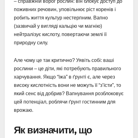
– справжній ворог рослин: він блокує доступ до
поживних речовин, уповільнює ріст коренів і
робить життя культур нестерпним. Вапно
(зазвичай у вигляді кальцію чи магнію)
нейтралізує кислоту, повертаючи землі її
природну силу.
Але чому це так критично? Уявіть собі: ваші
рослини – це діти, які потребують правильного
харчування. Якщо “їжа” в ґрунті є, але через
високу кислотність вони не можуть її “з’їсти”, то
який сенс від добрив? Вапнування розблоковує
цей потенціал, роблячи ґрунт гостинним для
врожаю.
Як визначити, що