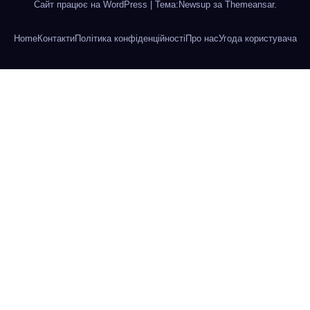
Сайт працює на WordPress
|
Тема:Newsup за
Themeansar
.
Home
Контакти
Політика конфіденційності
Про нас
Угода користувача