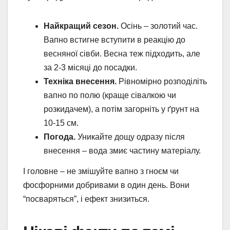
Найкращий сезон.
Осінь – золотий час.
Вапно встигне вступити в реакцію до
весняної сівби. Весна теж підходить, але
за 2-3 місяці до посадки.
Техніка внесення.
Рівномірно розподіліть
вапно по полю (краще сівалкою чи
розкидачем), а потім загорніть у ґрунт на
10-15 см.
Погода.
Уникайте дощу одразу після
внесення – вода змиє частину матеріалу.
І головне – не змішуйте вапно з гноєм чи
фосфорними добривами в один день. Вони
“посваряться”, і ефект знизиться.