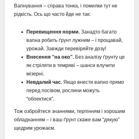
Вапнування – справа тонка, і помилки тут не
рідкість. Ось що часто йде не так:
Перевищення норми.
Занадто багато
вапна робить ґрунт лужним – і прощавай,
урожай. Завжди перевіряйте дозу!
Внесення “на око”.
Без аналізу ґрунту це
як стріляти в темряві – шанси влучити
мізерні.
Невдалий час.
Якщо внести вапно прямо
перед посівом, рослини можуть
“обпектися”.
Тож озбройтеся знаннями, терпінням і хорошим
обладнанням – і ваш ґрунт скаже вам “дякую”
щедрим урожаєм.