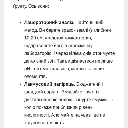
ґрунту. Ось вони:
Лабораторний аналіз.
Найточніший
метод. Ви берете зразок землі (з глибини
10-20 см, у кількох точках поля),
відправляєте його в агрохімічну
лабораторію, і через кілька днів отримуєте
детальний звіт. Так ви дізнаєтеся не лише
pH, а й вміст кальцію, магнію та інших
елементів.
Лакмусовий папірець.
Бюджетний і
швидкий варіант. Змішайте ґрунт із
дистильованою водою, занурте смужку – і
колір покаже приблизний рівень
кислотності. Але майте на увазі: це не
хірургічна точність.