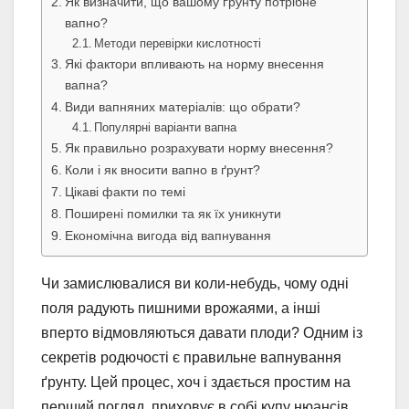
Як визначити, що вашому ґрунту потрібне
вапно?
Методи перевірки кислотності
Які фактори впливають на норму внесення
вапна?
Види вапняних матеріалів: що обрати?
Популярні варіанти вапна
Як правильно розрахувати норму внесення?
Коли і як вносити вапно в ґрунт?
Цікаві факти по темі
Поширені помилки та як їх уникнути
Економічна вигода від вапнування
Чи замислювалися ви коли-небудь, чому одні
поля радують пишними врожаями, а інші
вперто відмовляються давати плоди? Одним із
секретів родючості є правильне вапнування
ґрунту. Цей процес, хоч і здається простим на
перший погляд, приховує в собі купу нюансів,