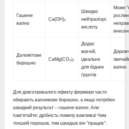
Може “
Швидко
Гашене
рослин
Ca(OH)₂
нейтралізує
вапно
непра
кислоту
внесен
Додає
магній,
Дорожч
Доломітове
CaMg(CO₃)₂
ідеально
звичай
борошно
для бідних
вапно
ґрунтів
Для довготривалого ефекту фермери часто
обирають вапнякове борошно, а якщо потрібен
швидкий результат – гашене вапно. Але
пам’ятайте: дрібність помелу важлива! Чим
тонший порошок, тим швидше він “працює”.