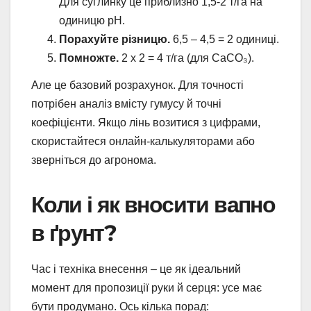
Для суглинку це приблизно 1,5-2 т/га на
одиницю pH.
Порахуйте різницю.
6,5 – 4,5 = 2 одиниці.
Помножте.
2 х 2 = 4 т/га (для CaCO₃).
Але це базовий розрахунок. Для точності
потрібен аналіз вмісту гумусу й точні
коефіцієнти. Якщо лінь возитися з цифрами,
скористайтеся онлайн-калькуляторами або
зверніться до агронома.
Коли і як вносити вапно
в ґрунт?
Час і техніка внесення – це як ідеальний
момент для пропозиції руки й серця: усе має
бути продумано. Ось кілька порад: