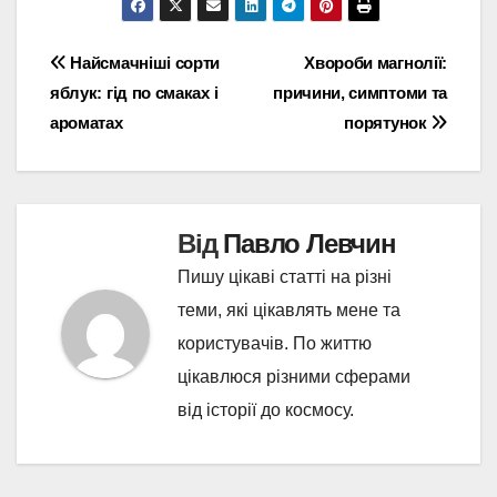
Навігація
Найсмачніші сорти
Хвороби магнолії:
яблук: гід по смаках і
причини, симптоми та
записів
ароматах
порятунок
Від
Павло Левчин
Пишу цікаві статті на різні
теми, які цікавлять мене та
користувачів. По життю
цікавлюся різними сферами
від історії до космосу.