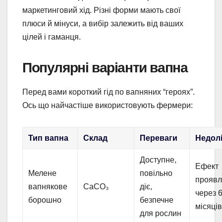
маркетинговий хід. Різні форми мають свої
плюси й мінуси, а вибір залежить від ваших
цілей і гаманця.
Популярні варіанти вапна
Перед вами короткий гід по вапняних “героях”.
Ось що найчастіше використовують фермери:
Тип вапна
Склад
Переваги
Недол
Доступне,
Ефект
Мелене
повільно
проявл
вапнякове
CaCO₃
діє,
через 
борошно
безпечне
місяці
для рослин