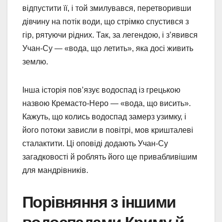
відпустити її, і той змилувався, перетворивши
дівчину на потік води, що стрімко спустився з
гір, рятуючи рідних. Так, за легендою, і з’явився
Учан-Су — «вода, що летить», яка досі живить
землю.
Інша історія пов’язує водоспад із грецькою
назвою Кремасто-Неро — «вода, що висить».
Кажуть, що колись водоспад замерз узимку, і
його потоки зависли в повітрі, мов кришталеві
сталактити. Ці оповіді додають Учан-Су
загадковості й роблять його ще привабливішим
для мандрівників.
Порівняння з іншими