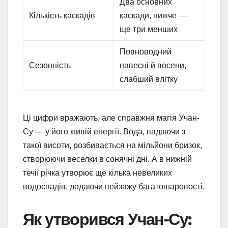
Два основних
Кількість каскадів
каскади, нижче —
ще три менших
Повноводний
Сезонність
навесні й восени,
слабший влітку
Ці цифри вражають, але справжня магія Учан-
Су — у його живій енергії. Вода, падаючи з
такої висоти, розбивається на мільйони бризок,
створюючи веселки в сонячні дні. А в нижній
течії річка утворює ще кілька невеликих
водоспадів, додаючи пейзажу багатошаровості.
Як утворився Учан-Су: