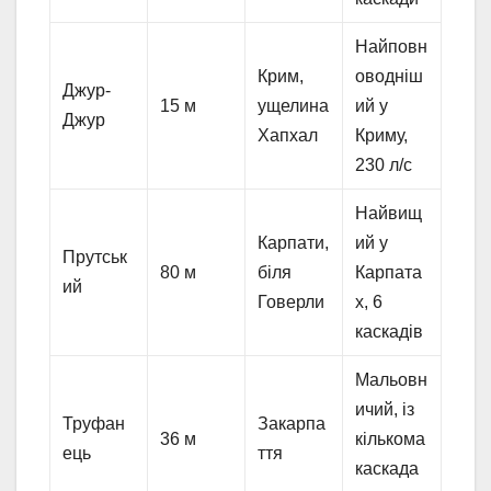
Найповн
Крим,
оводніш
Джур-
15 м
ущелина
ий у
Джур
Хапхал
Криму,
230 л/с
Найвищ
Карпати,
ий у
Прутськ
80 м
біля
Карпата
ий
Говерли
х, 6
каскадів
Мальовн
ичий, із
Труфан
Закарпа
36 м
кількома
ець
ття
каскада