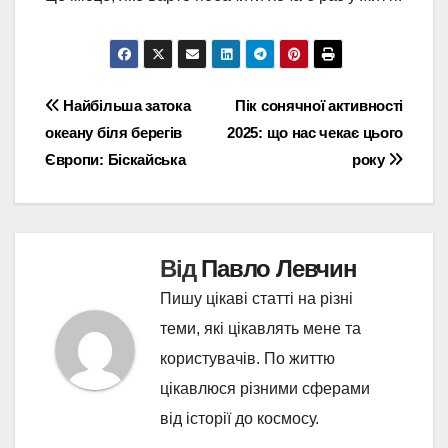
Навігація
Найбільша затока
Пік сонячної активності
океану біля берегів
2025: що нас чекає цього
записів
Європи: Біскайська
року
Від
Павло Левчин
Пишу цікаві статті на різні
теми, які цікавлять мене та
користувачів. По життю
цікавлюся різними сферами
від історії до космосу.