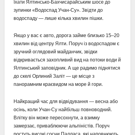
їхати Ялтинсько-Бахчисарайським шосе до
зупинки «Водоспад Учан-Су». Звідти до
водоспаду — лише кілька хвилин пішки.
Якщо у вас є авто, дорога займе близько 15–20
хвилин від центру Ялти. Поруч із водоспадом є
зручний оглядовий майданчик, звідки
відкривається захопливий вид на потоки води й
Ялтинський заповідник. А ще радимо піднятися
до скелі Орлиний Заліт — це місце з
панорамним краєвидом на море й гори.
Найкращий час для відвідування — весна або
осінь, коли Учан-Су найбільш повноводний.
Влітку він може пересохнути, а взимку
замерзає, приваблюючи альпіністів. Поруч
ростуть високі сосни Палласа, які наповнюють