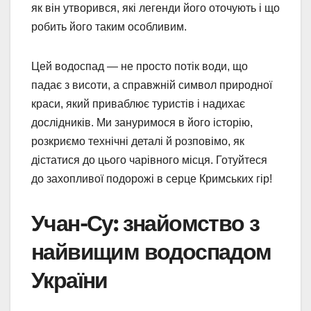
як він утворився, які легенди його оточують і що
робить його таким особливим.
Цей водоспад — не просто потік води, що
падає з висоти, а справжній символ природної
краси, який приваблює туристів і надихає
дослідників. Ми зануримося в його історію,
розкриємо технічні деталі й розповімо, як
дістатися до цього чарівного місця. Готуйтеся
до захопливої подорожі в серце Кримських гір!
Учан-Су: знайомство з
найвищим водоспадом
України