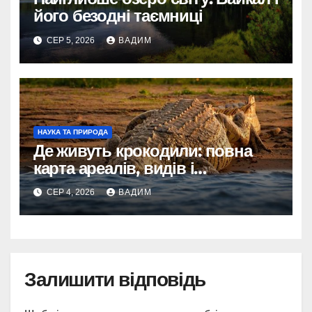
його безодні таємниці
СЕР 5, 2026
ВАДИМ
НАУКА ТА ПРИРОДА
Де живуть крокодили: повна
карта ареалів, видів і
середовищ існування
СЕР 4, 2026
ВАДИМ
Залишити відповідь