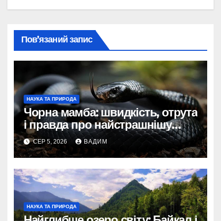
Пов’язаний запис
НАУКА ТА ПРИРОДА
Чорна мамба: швидкість, отрута
і правда про найстрашнішу
змію Африки
СЕР 5, 2026
ВАДИМ
НАУКА ТА ПРИРОДА
Найглибше озеро світу: Байкал і