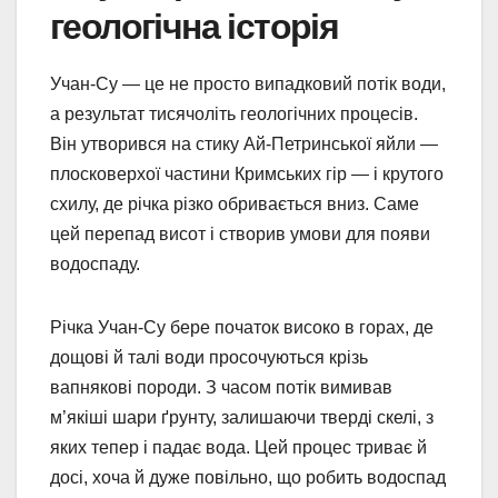
геологічна історія
Учан-Су — це не просто випадковий потік води,
а результат тисячоліть геологічних процесів.
Він утворився на стику Ай-Петринської яйли —
плосковерхої частини Кримських гір — і крутого
схилу, де річка різко обривається вниз. Саме
цей перепад висот і створив умови для появи
водоспаду.
Річка Учан-Су бере початок високо в горах, де
дощові й талі води просочуються крізь
вапнякові породи. З часом потік вимивав
м’якіші шари ґрунту, залишаючи тверді скелі, з
яких тепер і падає вода. Цей процес триває й
досі, хоча й дуже повільно, що робить водоспад