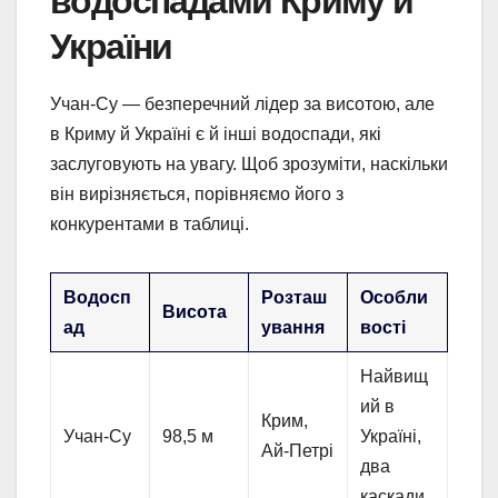
водоспадами Криму й
України
Учан-Су — безперечний лідер за висотою, але
в Криму й Україні є й інші водоспади, які
заслуговують на увагу. Щоб зрозуміти, наскільки
він вирізняється, порівняємо його з
конкурентами в таблиці.
Водосп
Розташ
Особли
Висота
ад
ування
вості
Найвищ
ий в
Крим,
Учан-Су
98,5 м
Україні,
Ай-Петрі
два
каскади