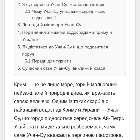
Як утворився Учан-Су: геологічна історія
Чому Учан-Су унікальний серед інших
водоспадів?
Легенди й міфи про Учан-Су
Порівняння з іншими водоспадами Криму й
України
Як дістатися до Учан-Су й що подивитися
поруч
Поради для туристів
Сучасний стан Учан-Су: виклики й краса
Крим — це не лише море, гори й мальовничі
пейзажі, але й природні дива, які вражають
своєю величчю. Одним із таких скарбів є
найвищий водоспад Криму й України — Учан-
Су, що гордо підноситься серед скель Ай-Петрі.
У цій статті ми детально розберемося, чому
саме Учан-Су вважають перлиною півострова,