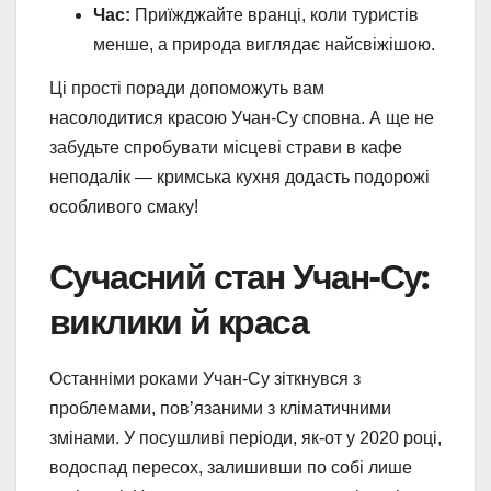
Час:
Приїжджайте вранці, коли туристів
менше, а природа виглядає найсвіжішою.
Ці прості поради допоможуть вам
насолодитися красою Учан-Су сповна. А ще не
забудьте спробувати місцеві страви в кафе
неподалік — кримська кухня додасть подорожі
особливого смаку!
Сучасний стан Учан-Су:
виклики й краса
Останніми роками Учан-Су зіткнувся з
проблемами, пов’язаними з кліматичними
змінами. У посушливі періоди, як-от у 2020 році,
водоспад пересох, залишивши по собі лише