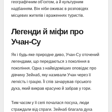
географічним об’єктом, а й культурним
надбанням. Він ніби оживає в розповідях
місцевих жителів і враженнях туристів.
Легенди й міфи про
Учан-Су
Як і будь-яке природне диво, Учан-Су оточений
легендами, що передаються з покоління в
покоління. Одна з найвідоміших оповідає про
дівчину Зейнаб, яку називали Учан через її
легкість і грацію. Її спів зачарував гірського
духа, який викрав красуню й забрав у гори.
Тим часом у її селі почалася посуха, люди
страждали від спраги. Зейнаб благала духа