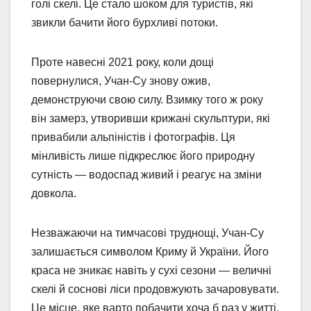
голі скелі. Це стало шоком для туристів, які
звикли бачити його бурхливі потоки.
Проте навесні 2021 року, коли дощі
повернулися, Учан-Су знову ожив,
демонструючи свою силу. Взимку того ж року
він замерз, утворивши крижані скульптури, які
привабили альпіністів і фотографів. Ця
мінливість лише підкреслює його природну
сутність — водоспад живий і реагує на зміни
довкола.
Незважаючи на тимчасові труднощі, Учан-Су
залишається символом Криму й України. Його
краса не зникає навіть у сухі сезони — величні
скелі й соснові ліси продовжують зачаровувати.
Це місце, яке варто побачити хоча б раз у житті.