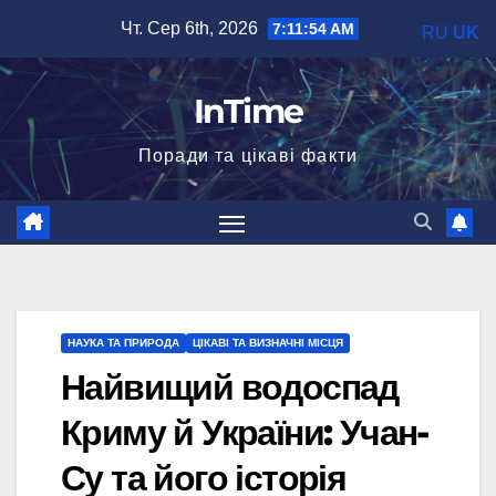
Перейти
Чт. Сер 6th, 2026
7:11:55 AM
RU
UK
до
вмісту
InTime
Поради та цікаві факти
НАУКА ТА ПРИРОДА
ЦІКАВІ ТА ВИЗНАЧНІ МІСЦЯ
Найвищий водоспад
Криму й України: Учан-
Су та його історія