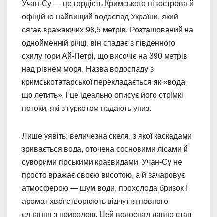
Учан-Су — це гордість Кримського півострова й
офіційно найвищий водоспад України, який
сягає вражаючих 98,5 метрів. Розташований на
однойменній річці, він спадає з південного
схилу гори Ай-Петрі, що височіє на 390 метрів
над рівнем моря. Назва водоспаду з
кримськотатарської перекладається як «вода,
що летить», і це ідеально описує його стрімкі
потоки, які з гуркотом падають униз.
Лише уявіть: величезна скеля, з якої каскадами
зривається вода, оточена сосновими лісами й
суворими гірськими краєвидами. Учан-Су не
просто вражає своєю висотою, а й зачаровує
атмосферою — шум води, прохолода бризок і
аромат хвої створюють відчуття повного
єднання з природою. Цей водоспад давно став