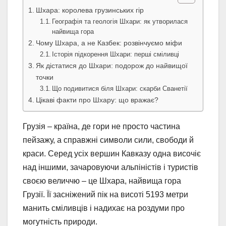
Шхара: королева грузинських гір
Географія та геологія Шхари: як утворилася
найвища гора
Чому Шхара, а не Казбек: розвінчуємо міфи
Історія підкорення Шхари: перші сміливці
Як дістатися до Шхари: подорож до найвищої
точки
Що подивитися біля Шхари: скарби Сванетії
Цікаві факти про Шхару: що вражає?
Грузія – країна, де гори не просто частина
пейзажу, а справжні символи сили, свободи й
краси. Серед усіх вершин Кавказу одна височіє
над іншими, зачаровуючи альпіністів і туристів
своєю величчю – це Шхара, найвища гора
Грузії. Її засніжений пік на висоті 5193 метри
манить сміливців і надихає на роздуми про
могутність природи.