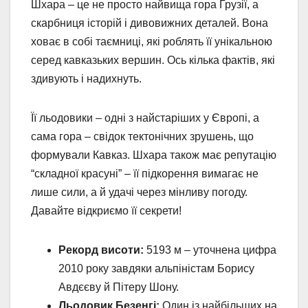
Шхара – це не просто найвища гора Грузії, а
скарбниця історій і дивовижних деталей. Вона
ховає в собі таємниці, які роблять її унікальною
серед кавказьких вершин. Ось кілька фактів, які
здивують і надихнуть.
Її льодовики – одні з найстаріших у Європі, а
сама гора – свідок тектонічних зрушень, що
формували Кавказ. Шхара також має репутацію
“складної красуні” – її підкорення вимагає не
лише сили, а й удачі через мінливу погоду.
Давайте відкриємо її секрети!
Рекорд висоти:
5193 м – уточнена цифра
2010 року завдяки альпіністам Борису
Авдєєву й Пітеру Шону.
Льодовик Безенгі:
Один із найбільших на