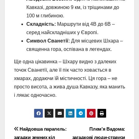
Кавказі, довжиною 9 км, із тріщинами до
100 м глибиною.
Складність:
Маршрути від 4B до 6B –
серед найскладніших у Європі.
Символ Сванетії:
Для місцевих Шхара –
священна гора, оспівана в легендах.
Ще одна цікавинка – Шхару видно з далеких
точок Сванетії, але її пік часто ховається в
хмарах, додаючи їй містичності. Ця гора – не
просто висота, а жива душа Кавказу, яка манить
і лякає одночасно.
Навігація
Найдовша паралель:
Плем’я Вадома:
загадки земних кіл
загадкові люди-страуси