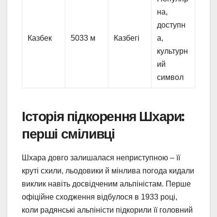
на,
доступн
Казбек
5033 м
Казбегі
а,
культурн
ий
символ
Історія підкорення Шхари:
перші сміливці
Шхара довго залишалася неприступною – її
круті схили, льодовики й мінлива погода кидали
виклик навіть досвідченим альпіністам. Перше
офіційне сходження відбулося в 1933 році,
коли радянські альпіністи підкорили її головний