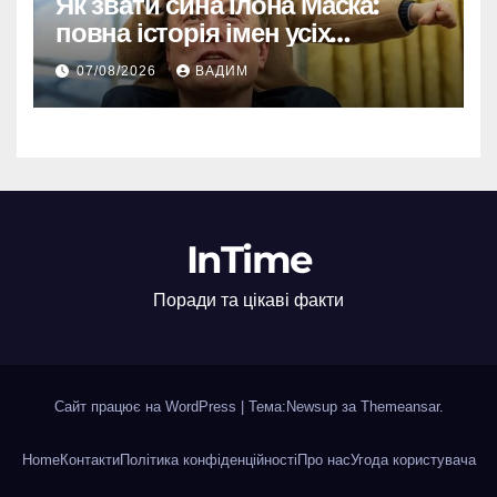
Як звати сина Ілона Маска:
повна історія імен усіх
хлопчиків мільярдера
07/08/2026
ВАДИМ
InTime
Поради та цікаві факти
Сайт працює на WordPress
|
Тема:Newsup за
Themeansar
.
Home
Контакти
Політика конфіденційності
Про нас
Угода користувача