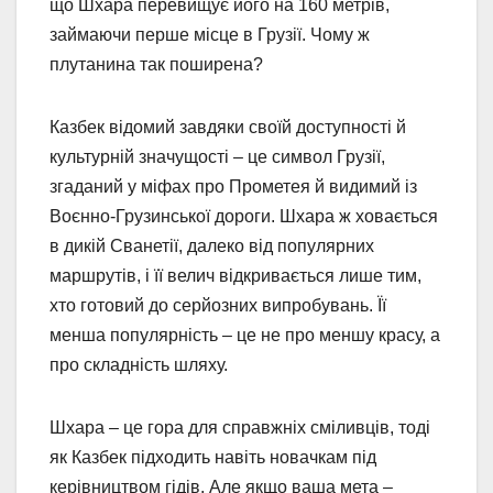
що Шхара перевищує його на 160 метрів,
займаючи перше місце в Грузії. Чому ж
плутанина так поширена?
Казбек відомий завдяки своїй доступності й
культурній значущості – це символ Грузії,
згаданий у міфах про Прометея й видимий із
Воєнно-Грузинської дороги. Шхара ж ховається
в дикій Сванетії, далеко від популярних
маршрутів, і її велич відкривається лише тим,
хто готовий до серйозних випробувань. Її
менша популярність – це не про меншу красу, а
про складність шляху.
Шхара – це гора для справжніх сміливців, тоді
як Казбек підходить навіть новачкам під
керівництвом гідів. Але якщо ваша мета –