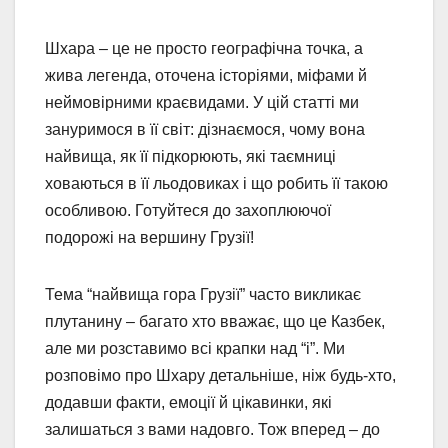
Шхара – це не просто географічна точка, а
жива легенда, оточена історіями, міфами й
неймовірними краєвидами. У цій статті ми
зануримося в її світ: дізнаємося, чому вона
найвища, як її підкорюють, які таємниці
ховаються в її льодовиках і що робить її такою
особливою. Готуйтеся до захоплюючої
подорожі на вершину Грузії!
Тема “найвища гора Грузії” часто викликає
плутанину – багато хто вважає, що це Казбек,
але ми розставимо всі крапки над “і”. Ми
розповімо про Шхару детальніше, ніж будь-хто,
додавши факти, емоції й цікавинки, які
залишаться з вами надовго. Тож вперед – до