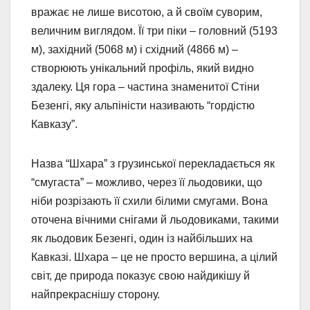
вражає не лише висотою, а й своїм суворим,
величним виглядом. Її три піки – головний (5193
м), західний (5068 м) і східний (4866 м) –
створюють унікальний профіль, який видно
здалеку. Ця гора – частина знаменитої Стіни
Безенгі, яку альпіністи називають “гордістю
Кавказу”.
Назва “Шхара” з грузинської перекладається як
“смугаста” – можливо, через її льодовики, що
ніби розрізають її схили білими смугами. Вона
оточена вічними снігами й льодовиками, такими
як льодовик Безенгі, один із найбільших на
Кавказі. Шхара – це не просто вершина, а цілий
світ, де природа показує свою найдикішу й
найпрекраснішу сторону.