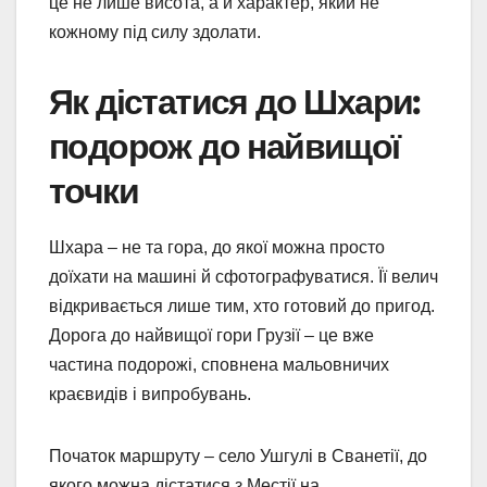
це не лише висота, а й характер, який не
кожному під силу здолати.
Як дістатися до Шхари:
подорож до найвищої
точки
Шхара – не та гора, до якої можна просто
доїхати на машині й сфотографуватися. Її велич
відкривається лише тим, хто готовий до пригод.
Дорога до найвищої гори Грузії – це вже
частина подорожі, сповнена мальовничих
краєвидів і випробувань.
Початок маршруту – село Ушгулі в Сванетії, до
якого можна дістатися з Местії на