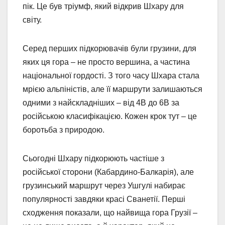
пік. Це був тріумф, який відкрив Шхару для
світу.
Серед перших підкорювачів були грузини, для
яких ця гора – не просто вершина, а частина
національної гордості. З того часу Шхара стала
мрією альпіністів, але її маршрути залишаються
одними з найскладніших – від 4B до 6B за
російською класифікацією. Кожен крок тут – це
боротьба з природою.
Сьогодні Шхару підкорюють частіше з
російської сторони (Кабардино-Балкарія), але
грузинський маршрут через Ушгулі набирає
популярності завдяки красі Сванетії. Перші
сходження показали, що найвища гора Грузії –