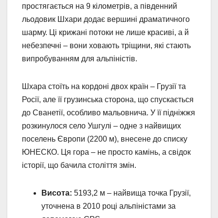
простягається на 9 кілометрів, а південний
льодовик Шхари додає вершині драматичного
шарму. Ці крижані потоки не лише красиві, а й
небезпечні – вони ховають тріщини, які стають
випробуванням для альпіністів.
Шхара стоїть на кордоні двох країн – Грузії та
Росії, але її грузинська сторона, що спускається
до Сванетії, особливо мальовнича. У її підніжжя
розкинулося село Ушгулі – одне з найвищих
поселень Європи (2200 м), внесене до списку
ЮНЕСКО. Ця гора – не просто камінь, а свідок
історії, що бачила століття змін.
Висота:
5193,2 м – найвища точка Грузії,
уточнена в 2010 році альпіністами за