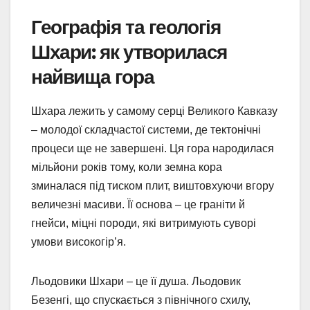
Географія та геологія
Шхари: як утворилася
найвища гора
Шхара лежить у самому серці Великого Кавказу
– молодої складчастої системи, де тектонічні
процеси ще не завершені. Ця гора народилася
мільйони років тому, коли земна кора
зминалася під тиском плит, виштовхуючи вгору
величезні масиви. Її основа – це граніти й
гнейси, міцні породи, які витримують суворі
умови високогір’я.
Льодовики Шхари – це її душа. Льодовик
Безенгі, що спускається з північного схилу,