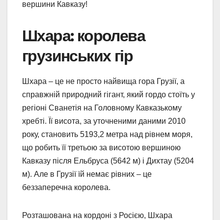
вершини Кавказу!
Шхара: королева
грузинських гір
Шхара – це не просто найвища гора Грузії, а
справжній природний гігант, який гордо стоїть у
регіоні Сванетія на Головному Кавказькому
хребті. Її висота, за уточненими даними 2010
року, становить 5193,2 метра над рівнем моря,
що робить її третьою за висотою вершиною
Кавказу після Ельбруса (5642 м) і Дихтау (5204
м). Але в Грузії їй немає рівних – це
беззаперечна королева.
Розташована на кордоні з Росією, Шхара