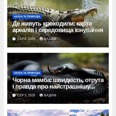
НАУКА ТА ПРИРОДА
Де живуть крокодили: карта
ареалів і середовища існування
СЕР 6, 2026
ВАДИМ
НАУКА ТА ПРИРОДА
Чорна мамба: швидкість, отрута
і правда про найстрашнішу
змію Африки
СЕР 5, 2026
ВАДИМ