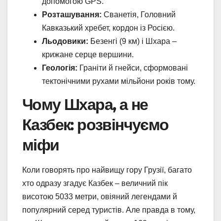
допомогою GPS.
Розташування:
Сванетія, Головний
Кавказький хребет, кордон із Росією.
Льодовики:
Безенгі (9 км) і Шхара –
крижане серце вершини.
Геологія:
Граніти й гнейси, сформовані
тектонічними рухами мільйони років тому.
Чому Шхара, а не
Казбек: розвінчуємо
міфи
Коли говорять про найвищу гору Грузії, багато
хто одразу згадує Казбек – величний пік
висотою 5033 метри, овіяний легендами й
популярний серед туристів. Але правда в тому,