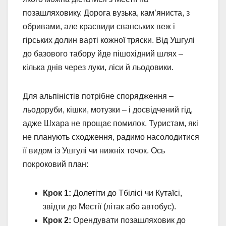
позашляховику. Дорога вузька, кам’яниста, з
обривами, але краєвиди сванських веж і
гірських долин варті кожної тряски. Від Ушгулі
до базового табору йде пішохідний шлях –
кілька днів через луки, ліси й льодовики.
Для альпіністів потрібне спорядження –
льодоруби, кішки, мотузки – і досвідчений гід,
адже Шхара не прощає помилок. Туристам, які
не планують сходження, радимо насолодитися
її видом із Ушгулі чи нижніх точок. Ось
покроковий план:
Крок 1:
Долетіти до Тбілісі чи Кутаїсі,
звідти до Местії (літак або автобус).
Крок 2:
Орендувати позашляховик до