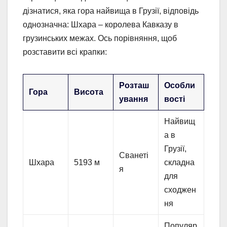
дізнатися, яка гора найвища в Грузії, відповідь
однозначна: Шхара – королева Кавказу в
грузинських межах. Ось порівняння, щоб
розставити всі крапки:
Розташ
Особли
Гора
Висота
ування
вості
Найвищ
а в
Грузії,
Сванеті
Шхара
5193 м
складна
я
для
сходжен
ня
Популяр