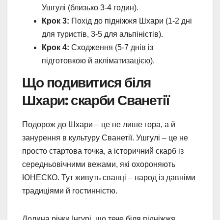
Ушгулі (близько 3-4 годин).
Крок 3:
Похід до підніжжя Шхари (1-2 дні
для туристів, 3-5 для альпіністів).
Крок 4:
Сходження (5-7 днів із
підготовкою й акліматизацією).
Що подивитися біля
Шхари: скарби Сванетії
Подорож до Шхари – це не лише гора, а й
занурення в культуру Сванетії. Ушгулі – це не
просто стартова точка, а історичний скарб із
середньовічними вежами, які охороняють
ЮНЕСКО. Тут живуть сванці – народ із давніми
традиціями й гостинністю.
Долина річки Інгурі, що тече біля підніжжя,