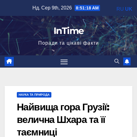
Перейти
Нд. Сер 9th, 2026
8:51:20 AM
RU
UK
до
вмісту
InTime
Поради та цікаві факти
НАУКА ТА ПРИРОДА
Найвища гора Грузії:
велична Шхара та її
таємниці