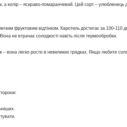
 см, а колір – яскраво-помаранчевий. Цей сорт – улюбленець 
 легким фруктовим відтінком. Каротель достигає за 100-110 дн
 Вона не втрачає солодкості навіть після термообробки.
мак – вона легко росте в невеликих грядках. Якщо любите сол
сторони:
чніших.
отувати.