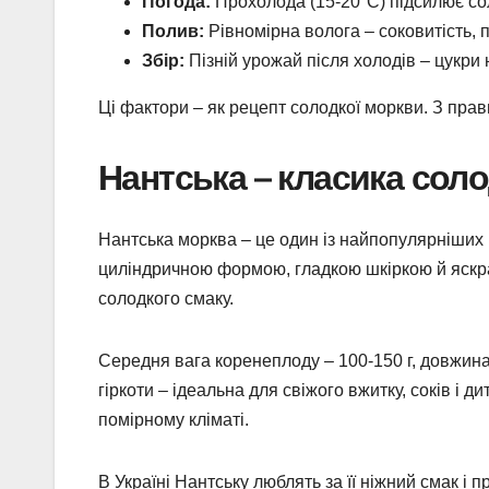
Погода:
Прохолода (15-20°C) підсилює соло
Полив:
Рівномірна волога – соковитість, 
Збір:
Пізній урожай після холодів – цукри
Ці фактори – як рецепт солодкої моркви. З пр
Нантська – класика соло
Нантська морква – це один із найпопулярніших і 
циліндричною формою, гладкою шкіркою й яскр
солодкого смаку.
Середня вага коренеплоду – 100-150 г, довжина 
гіркоти – ідеальна для свіжого вжитку, соків і д
помірному кліматі.
В Україні Нантську люблять за її ніжний смак і