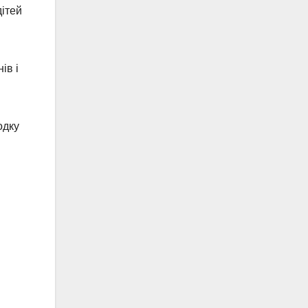
дітей
ів і
одку