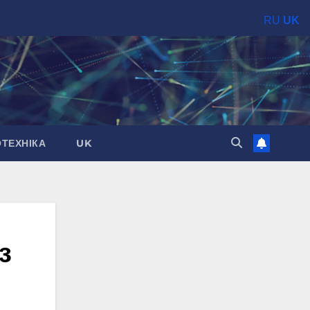
RU
UK
ОТЕХНІКА
UK
з