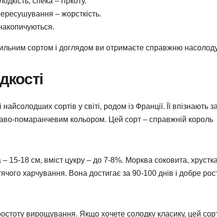
дкість, спека – гіркоту.
пересушування – жорсткість.
 накопичуються.
авильним сортом і доглядом ви отримаєте справжню насолоду
дкості
найсолодших сортів у світі, родом із Франції. Її впізнають з
аво-помаранчевим кольором. Цей сорт – справжній король
– 15-18 см, вміст цукру – до 7-8%. Морква соковита, хрустка
итячого харчування. Вона достигає за 90-100 днів і добре рос
 простоту вирощування. Якщо хочете солодку класику, цей сор