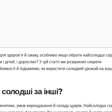
 для здоров’я й смаку, особливо якщо обрати найсолодші сор
і дітей, і дорослих? У цій статті ми розкриємо секрети
обливості й підкажемо, як виростити солодкий урожай на ва
 солодші за інші?
 генетики, умов вирощування й складу цукрів. Найсолодші со