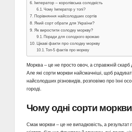
Імператор – королівська солодкість
Чому Імператор у топі?
Порівняння найсолодших сортів
Який сорт обрати для України?
Як виростити солодку моркву?
Поради для солодкого врожаю
Цікаві факти про солодку моркву
Топ-5 фактів про моркву
Морква – це не просто овоч, а справжній скарб
Але які сорти моркви найсмачніші, щоб радувати 
найсолодших різновидів, розповімо про їхні ос
городі.
Чому одні сорти моркви
Смак моркви – це не випадковість, а результат