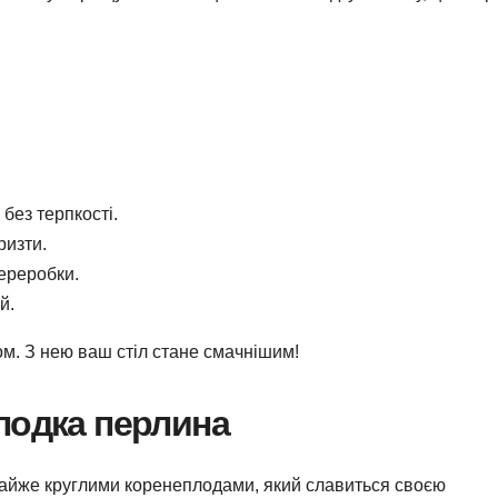
 без терпкості.
ризти.
переробки.
й.
ом. З нею ваш стіл стане смачнішим!
лодка перлина
 майже круглими коренеплодами, який славиться своєю