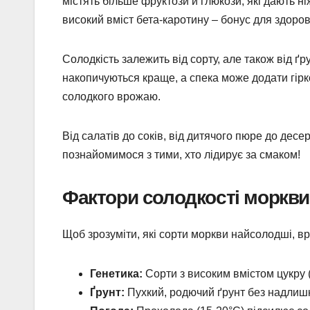
містять більше фруктози й глюкози, які дають ні
високий вміст бета-каротину – бонус для здоров
Солодкість залежить від сорту, але також від ґр
накопичуються краще, а спека може додати гірк
солодкого врожаю.
Від салатів до соків, від дитячого пюре до дес
познайомимося з тими, хто лідирує за смаком!
Фактори солодкості моркви
Щоб зрозуміти, які сорти моркви найсолодші, в
Генетика:
Сорти з високим вмістом цукру 
Ґрунт:
Пухкий, родючий ґрунт без надлишку