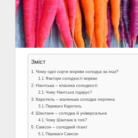
Зміст
Чому одні сорти моркви солодші за інші?
Фактори солодкості моркви
Нантська – класика солодкості
Чому Нантська лідирує?
Каротель – маленька солодка перлина
Переваги Каротель
Шантане – солодка й універсальна
Чому Шантане в топі?
Самсон – солодкий гігант
Переваги Самсон