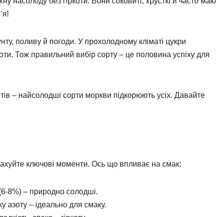
жну насолоду без гіркоти. Вони соковиті, хрусткі й часто маю
’я!
унту, поливу й погоди. У прохолодному кліматі цукри
оти. Тож правильний вибір сорту – це половина успіху для
ертів – найсолодші сорти моркви підкорюють усіх. Давайте
рахуйте ключові моменти. Ось що впливає на смак:
(6-8%) – природно солодші.
 азоту – ідеально для смаку.