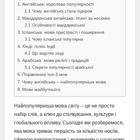
Англійська: королева популярності
Чому англійська стала лідером
Мандаринська китайська: гігант за носіями
Особливості мандаринської
Іспанська: мова пристрасті і поширення
Чому іспанська популярна
Хінді: голос Індії
Що виділяє хінді
Арабська: мова релігії і традицій
Секрети популярності арабської
Порівняння топ-5 мов
Чому англійська – найпопулярніша мова
Мови майбутнього
Найпопулярніша мова світу – це не просто
набір слів, а ключ до спілкування, культури і
глобального впливу. Сьогодні ми розберемося,
яка мова тримає першість за кількістю носіїв,
сферою використання і значенням у сучасному