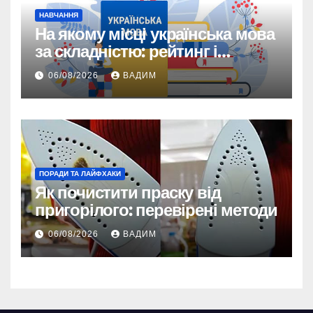
НАВЧАННЯ
На якому місці українська мова
за складністю: рейтинг і
реальність
06/08/2026
ВАДИМ
ПОРАДИ ТА ЛАЙФХАКИ
Як почистити праску від
пригорілого: перевірені методи
06/08/2026
ВАДИМ