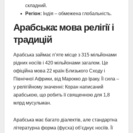
складний.
Регіон:
Індія – обмежена глобальність.
Арабська: мова релігії і
традицій
Арабська займає п’яте місце з 315 мільйонами
рідних носіїв і 420 мільйонами загалом. Це
офіційна мова 22 країн Близького Сходу і
Північної Африки, від Марокко до Іраку. Її сила –
у релігійному значенні: Коран написаний
арабською, що робить її священною для 1,8
млрд мусульман.
Арабська має багато діалектів, але стандартна
літературна форма (фуcха) об’єднує носіїв. Її