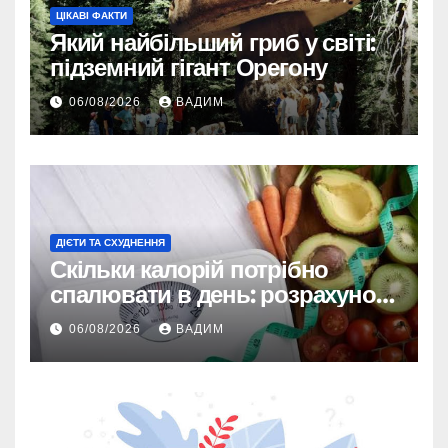
ЦІКАВІ ФАКТИ
Який найбільший гриб у світі:
підземний гігант Орегону
06/08/2026
ВАДИМ
ДІЄТИ ТА СХУДНЕННЯ
Скільки калорій потрібно
спалювати в день: розрахунок
TDEE і безпечні норми
06/08/2026
ВАДИМ