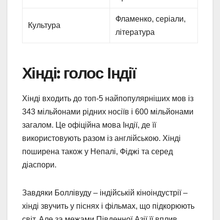
Фламенко, серіали,
Культура
література
Хінді: голос Індії
Хінді входить до топ-5 найпопулярніших мов із
343 мільйонами рідних носіїв і 600 мільйонами
загалом. Це офіційна мова Індії, де її
використовують разом із англійською. Хінді
поширена також у Непалі, Фіджі та серед
діаспори.
Завдяки Боллівуду – індійській кіноіндустрії –
хінді звучить у піснях і фільмах, що підкорюють
світ. Але за межами Південної Азії її вплив