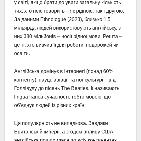
у світі, якщо брати до уваги загальну кількість
тих, хто нею говорить – як рідною, так і другою.
За даними Ethnologue (2023), близько 1,5
мільярда людей використовують англійську, з
них 380 мільйонів – носії рідної мови. Решта –
це ті, хто вивчив її для роботи, подорожей чи
освіти.
Англійська домінує в інтернеті (понад 60%
контенту), науці, авіації та попкультурі – від
Голлівуду до пісень The Beatles. Її називають
lingua franca сучасності, тобто мовою, що
об’єднує людей із різних країн.
Ця популярність не випадкова. Завдяки
Британській імперії, а згодом впливу США,
англійська поширилася по всіх континентах,