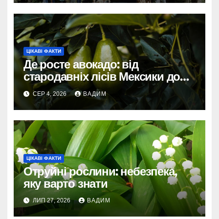
ЦІКАВІ ФАКТИ
Де росте авокадо: від
стародавніх лісів Мексики до
сучасних плантацій світу
СЕР 4, 2026
ВАДИМ
ЦІКАВІ ФАКТИ
Отруйні рослини: небезпека,
яку варто знати
ЛИП 27, 2026
ВАДИМ