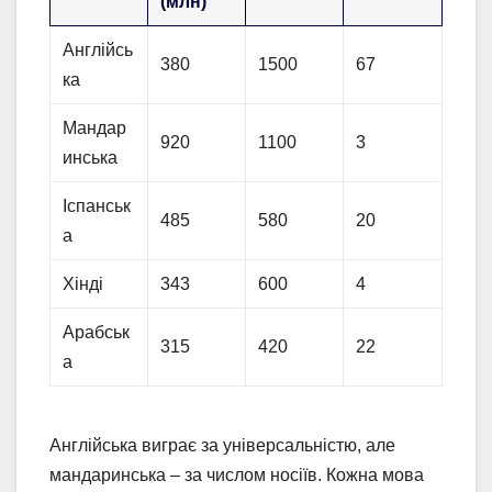
(млн)
Англійсь
380
1500
67
ка
Мандар
920
1100
3
инська
Іспанськ
485
580
20
а
Хінді
343
600
4
Арабськ
315
420
22
а
Англійська виграє за універсальністю, але
мандаринська – за числом носіїв. Кожна мова