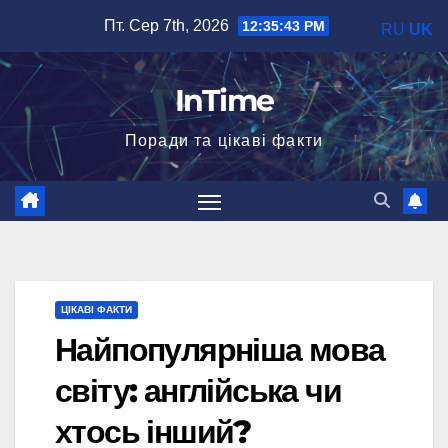
Перейти
Пт. Сер 7th, 2026
12:35:44 PM
RU
UK
до
вмісту
InTime
Поради та цікаві факти
ЦІКАВІ ФАКТИ
Найпопулярніша мова
світу: англійська чи
хтось інший?