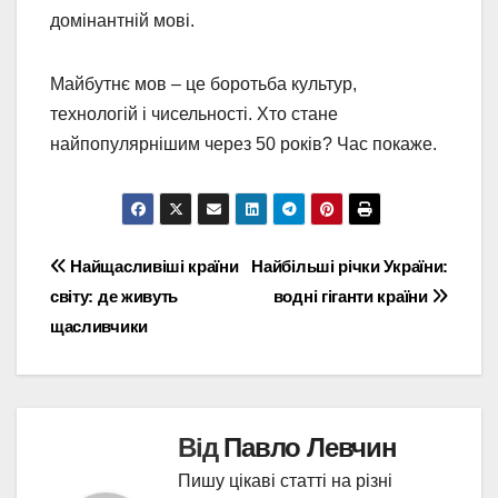
домінантній мові.
Майбутнє мов – це боротьба культур,
технологій і чисельності. Хто стане
найпопулярнішим через 50 років? Час покаже.
Навігація
Найщасливіші країни
Найбільші річки України:
світу: де живуть
водні гіганти країни
записів
щасливчики
Від
Павло Левчин
Пишу цікаві статті на різні