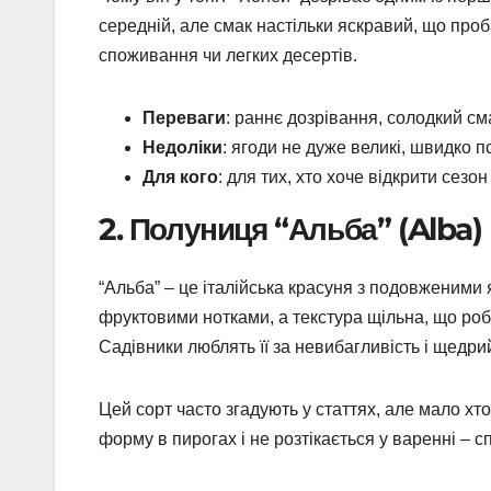
середній, але смак настільки яскравий, що проб
споживання чи легких десертів.
Переваги
: раннє дозрівання, солодкий сма
Недоліки
: ягоди не дуже великі, швидко п
Для кого
: для тих, хто хоче відкрити сезо
2. Полуниця “Альба” (Alba)
“Альба” – це італійська красуня з подовженими я
фруктовими нотками, а текстура щільна, що роб
Садівники люблять її за невибагливість і щедри
Цей сорт часто згадують у статтях, але мало хто
форму в пирогах і не розтікається у варенні – с