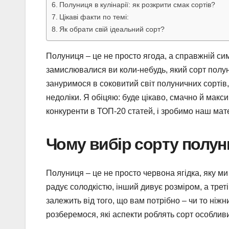
Полуниця в кулінарії: як розкрити смак сортів?
Цікаві факти по темі:
Як обрати свій ідеальний сорт?
Полуниця – це не просто ягода, а справжній симв
замислювалися ви коли-небудь, який сорт полун
зануримося в соковитий світ полуничних сортів,
недоліки. Я обіцяю: буде цікаво, смачно й ма
конкуренти в ТОП-20 статей, і зробимо наш мат
Чому вибір сорту полуни
Полуниця – це не просто червона ягідка, яку ми
радує солодкістю, інший дивує розміром, а тре
залежить від того, що вам потрібно – чи то ніжн
розберемося, які аспекти роблять сорт особливим