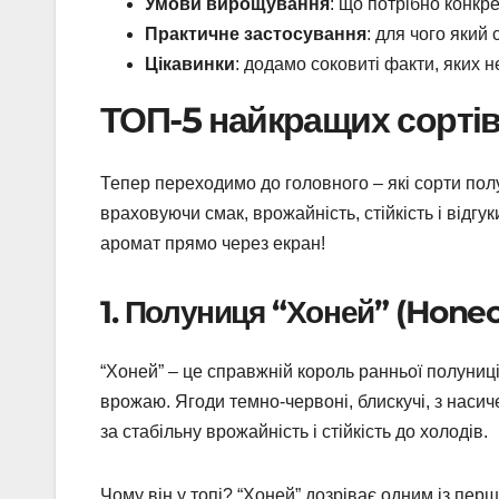
Умови вирощування
: що потрібно конкр
Практичне застосування
: для чого який
Цікавинки
: додамо соковиті факти, яких н
ТОП-5 найкращих сортів
Тепер переходимо до головного – які сорти полун
враховуючи смак, врожайність, стійкість і відгу
аромат прямо через екран!
1. Полуниця “Хоней” (Hone
“Хоней” – це справжній король ранньої полуниц
врожаю. Ягоди темно-червоні, блискучі, з нас
за стабільну врожайність і стійкість до холодів.
Чому він у топі? “Хоней” дозріває одним із пер