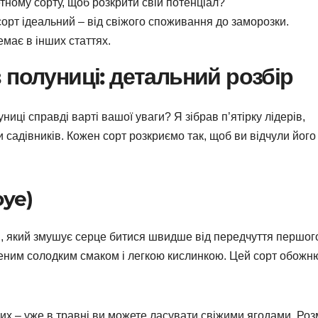
етному сорту, щоб розкрити свій потенціал?
 сорт ідеальний – від свіжого споживання до заморозки.
емає в інших статтях.
 полуниці: детальний розбір
иці справді варті вашої уваги? Я зібрав п’ятірку лідерів,
ки садівників. Кожен сорт розкриємо так, щоб ви відчули його
oye)
і, який змушує серце битися швидше від передчуття першог
иченим солодким смаком і легкою кислинкою. Цей сорт обож
ших – уже в травні ви можете ласувати свіжими ягодами. Роз