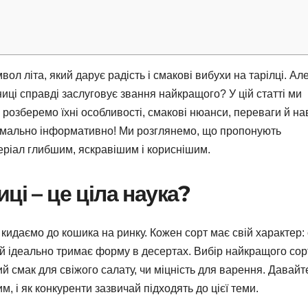
ол літа, який дарує радість і смакові вибухи на тарілці. Ал
иці справді заслуговує звання найкращого? У цій статті ми
 розберемо їхні особливості, смакові нюанси, переваги й на
ксимально інформативно! Ми розглянемо, що пропонують
еріал глибшим, яскравішим і кориснішим.
ці – це ціла наука?
 кидаємо до кошика на ринку. Кожен сорт має свій характер:
тій ідеально тримає форму в десертах. Вибір найкращого сор
ий смак для свіжого салату, чи міцність для варення. Давайт
, і як конкуренти зазвичай підходять до цієї теми.