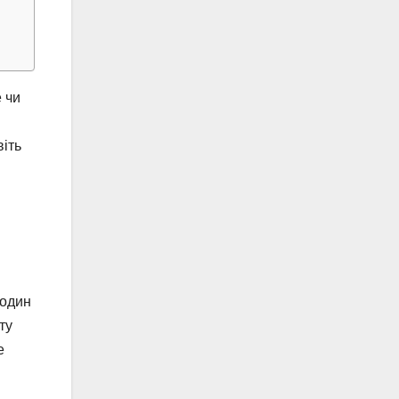
е чи
віть
 один
ту
е