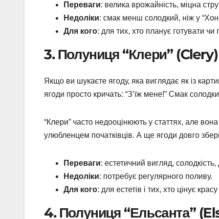
Переваги
: велика врожайність, міцна стру
Недоліки
: смак менш солодкий, ніж у “Хон
Для кого
: для тих, хто планує готувати чи
3. Полуниця “Клери” (Clery)
Якщо ви шукаєте ягоду, яка виглядає як із картин
ягоди просто кричать: “З’їж мене!” Смак солодки
“Клери” часто недооцінюють у статтях, але вона
улюбленцем початківців. А ще ягоди довго зберіг
Переваги
: естетичний вигляд, солодкість,
Недоліки
: потребує регулярного поливу.
Для кого
: для естетів і тих, хто цінує красу
4. Полуниця “Ельсанта” (El