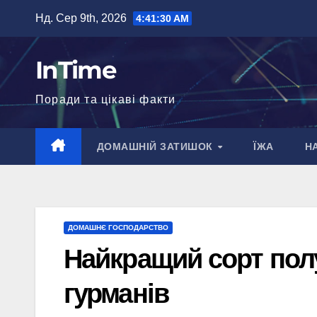
Перейти
Нд. Сер 9th, 2026
4:41:31 AM
до
вмісту
InTime
Поради та цікаві факти
ДОМАШНІЙ ЗАТИШОК
ЇЖА
Н
ДОМАШНЄ ГОСПОДАРСТВО
Найкращий сорт полу
гурманів