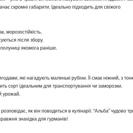
ачає скромні габарити. Ідеально підходить для свіжого
к, морозостійкість.
суються після збору.
н полуниці якомога раніше.
годами, які нагадують маленькі рубіни. Її смак ніжний, з то
ить сорт ідеальним для транспортування чи заморозки.
й урожай.
 розповідає, як він поводиться в кулінарії. “Альба” чудово т
правжня знахідка для гурманів!