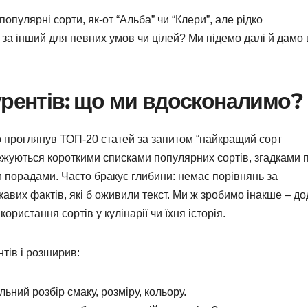
опулярні сорти, як-от “Альба” чи “Клери”, але рідко
 за інший для певних умов чи цілей? Ми підемо далі й дамо
урентів: що ми вдосконалимо?
що проглянув ТОП-20 статей за запитом “найкращий сорт
межуються короткими списками популярних сортів, згадками 
и порадами. Часто бракує глибини: немає порівнянь за
кавих фактів, які б оживили текст. Ми ж зробимо інакше – д
користання сортів у кулінарії чи їхня історія.
нтів і розширив:
альний розбір смаку, розміру, кольору.