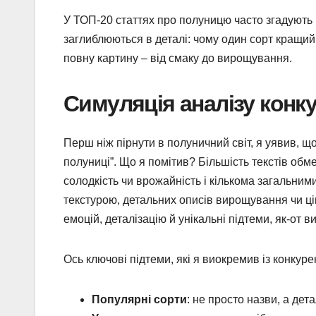
У ТОП-20 статтях про полуницю часто згадують п
заглиблюються в деталі: чому один сорт кращий
повну картину – від смаку до вирощування.
Симуляція аналізу конк
Перш ніж пірнути в полуничний світ, я уявив, 
полуниці”. Що я помітив? Більшість текстів об
солодкість чи врожайність і кількома загальним
текстурою, детальних описів вирощування чи ці
емоцій, деталізацію й унікальні підтеми, як-от ви
Ось ключові підтеми, які я виокремив із конкуре
Популярні сорти
: не просто назви, а дет