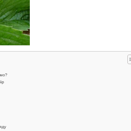
имо?
ір
яду