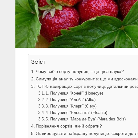
Зміст
Чому вибір сорту полуниці – це ціла наука?
Симуляція аналізу конкурентів: що ми вдосконал
ТОП-5 найкращих сортів полуниці: детальний розб
1. Полуниця “Хоней” (Honeoye)
2. Полуниця “Альба” (Alba)
3. Полуниця “Клери” (Clery)
4. Полуниця “Ельсанта” (Elsanta)
5. Полуниця “Мара де Буа” (Mara des Bois)
Порівняння сортів: який обрати?
Як вирощувати найкращу полуницю: секрети догл