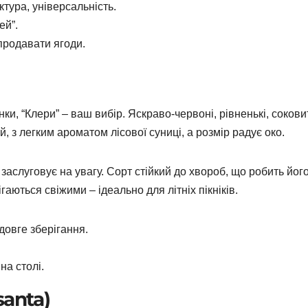
ктура, універсальність.
ей”.
 продавати ягоди.
ки, “Клери” – ваш вибір. Яскраво-червоні, рівненькі, соковит
й, з легким ароматом лісової суниці, а розмір радує око.
 заслуговує на увагу. Сорт стійкий до хвороб, що робить йог
аються свіжими – ідеально для літніх пікніків.
 довге зберігання.
 на столі.
santa)