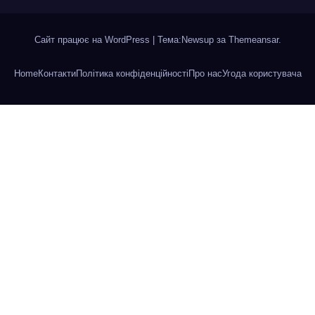
Сайт працює на WordPress
|
Тема:Newsup за
Themeansar
.
Home
Контакти
Політика конфіденційності
Про нас
Угода користувача