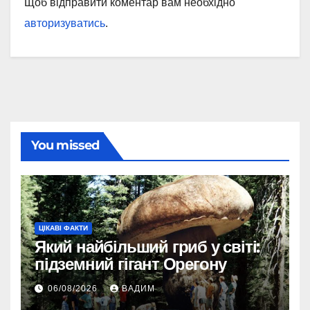
Щоб відправити коментар вам необхідно
авторизуватись
.
You missed
ЦІКАВІ ФАКТИ
Який найбільший гриб у світі:
підземний гігант Орегону
06/08/2026
ВАДИМ