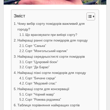
Зміст
Чому вибір сорту помідорів важливий для
городу?
Що враховувати при виборі сорту?
Найкращі ранні сорти помідорів для городу
Сорт “Санька”
Сорт “Монгольський карлик”
Найкращі середньостиглі сорти помідорів
Сорт “Цукровий бізон”
Сорт “Де Барао”
Найкращі пізні сорти помідорів для городу
Сорт “Бичаче серце”
Сорт “Медовий спас”
Найкращі сорти для консервації
Сорт “Чорний мавр”
Сорт “Рожева родзинка”
Таблиця порівняння найкращих сортів