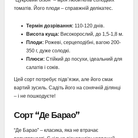
томатів. Його плоди – справжній делікатес.
Термін дозрівання:
110-120 днів.
Висота куща:
Високорослий, до 1,5-1,8 м.
Плоди:
Рожеві, серцеподібні, вагою 200-
350 г, дуже солодкі.
Плюси:
Стійкий до посухи, ідеальний для
салатів і соків.
Цей сорт потребує підв’язки, але його смак
вартий зусиль. Садіть його на сонячній ділянці
– і не пошкодуєте!
Сорт “Де Барао”
“Де Барао” – класика, яка не втрачає