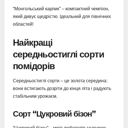
“Монгольський карлик” – компактний чемпіон,
який дивує щедрістю. Ідеальний для північних
областей!
Найкращі
середньостиглі сорти
помідорів
Середньостиглі сорти – це золота середина:
вони встигають дозріти до кінця літа і радують
стабільним урожаєм.
Сорт “Цукровий бізон”
“Цукровий бізон” – мрія любителів солодких