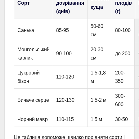
Сорт
дозрівання
плодів
куща
(днів)
(г)
50-60
Санька
85-95
80-100
см
Монгольський
20-30
90-100
до 200
карлик
см
Цукровий
1,5-1,8
200-
110-120
бізон
м
350
300-
Бичаче серце
120-130
1,5-2 м
600
Чорний мавр
110-115
1,5 м
30-50
Ця таблиця допоможе швидко порівняти сорти і