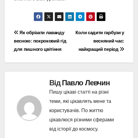
Навігація
Як обрізати лаванду
Коли садити гарбузи у
весною: покроковий гід
весняний час:
записів
для пишного цвітіння
найкращий період
Від
Павло Левчин
Пишу цікаві статті на різні
теми, які цікавлять мене та
користувачів. По життю
цікавлюся різними сферами
від історії до космосу.