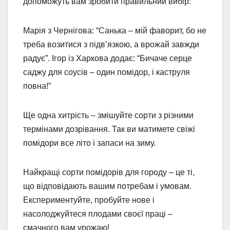
допоможуть вам зробити правильний вибір:
Марія з Чернігова: “Санька – мій фаворит, бо не
треба возитися з підв’язкою, а врожай завжди
радує”. Ігор із Харкова додає: “Бичаче серце
саджу для соусів – один помідор, і каструля
повна!”
Ще одна хитрість – змішуйте сорти з різними
термінами дозрівання. Так ви матимете свіжі
помідори все літо і запаси на зиму.
Найкращі сорти помідорів для городу – це ті,
що відповідають вашим потребам і умовам.
Експериментуйте, пробуйте нове і
насолоджуйтеся плодами своєї праці –
смачного вам урожаю!