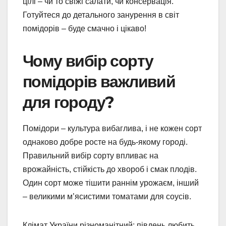
цілі – чи то свіжі салати, чи консервація.
Готуйтеся до детального занурення в світ
помідорів – буде смачно і цікаво!
Чому вибір сорту
помідорів важливий
для городу?
Помідори – культура вибаглива, і не кожен сорт
однаково добре росте на будь-якому городі.
Правильний вибір сорту впливає на
врожайність, стійкість до хвороб і смак плодів.
Один сорт може тішити раннім урожаєм, інший
– великими м’ясистими томатами для соусів.
Клімат України різноманітний: південь любить