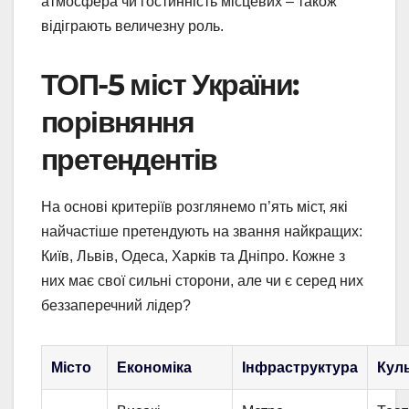
атмосфера чи гостинність місцевих – також
відіграють величезну роль.
ТОП-5 міст України:
порівняння
претендентів
На основі критеріїв розглянемо п’ять міст, які
найчастіше претендують на звання найкращих:
Київ, Львів, Одеса, Харків та Дніпро. Кожне з
них має свої сильні сторони, але чи є серед них
беззаперечний лідер?
Місто
Економіка
Інфраструктура
Кул