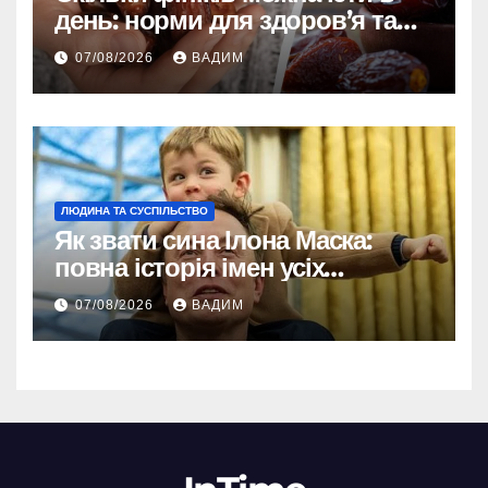
день: норми для здоров’я та
енергії
07/08/2026
ВАДИМ
ЛЮДИНА ТА СУСПІЛЬСТВО
Як звати сина Ілона Маска:
повна історія імен усіх
хлопчиків мільярдера
07/08/2026
ВАДИМ