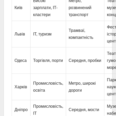
Високі
Метро,
Теат
Київ
зарплати, IT-
розвинений
музе
кластери
транспорт
конц
Фест
Трамваї,
Львів
IT, туризм
істо
компактність
цент
Теат
Одеса
Торгівля, порти
Середня, пробки
гумо
мор
Парк
Промисловість,
Метро, широкі
Харків
наук
освіта
дороги
цент
Промисловість,
Музе
Дніпро
Середня, мости
IT
наб