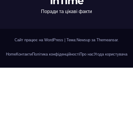
InTime
Поради та цікаві факти
Сайт працює на WordPress
|
Тема:Newsup за
Themeansar
.
Home
Контакти
Політика конфіденційності
Про нас
Угода користувача