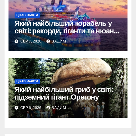
ЦІКАВІ ФАКТИ
Який найбільший корабель у
світі: рекорди, гіганти та нюанси
вимірювання
СЕР 7, 2026
ВАДИМ
ЦІКАВІ ФАКТИ
Який найбільший гриб у світі:
підземний гігант Орегону
СЕР 6, 2026
ВАДИМ