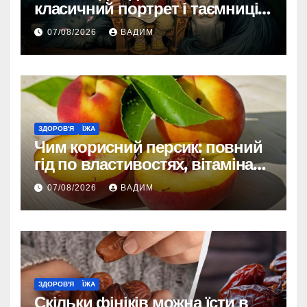
класичний портрет і таємниці
зовнішності
07/08/2026
ВАДИМ
ЗДОРОВ'Я
ЇЖА
Чим корисний персик: повний
гід по властивостях, вітамінах і
впливі на організм
07/08/2026
ВАДИМ
ЗДОРОВ'Я
ЇЖА
Скільки фініків можна їсти в