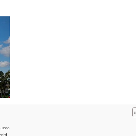
ьшого
віті