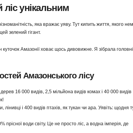
 ліс унікальним
різноманітність, яка вражає уяву. Тут кипить життя, якого не
цей зелений гігант.
ен куточок Амазонії ховає щось дивовижне. Я зібрала головні
остей Амазонського лісу
дерев 16 000 видів, 2,5 мільйона видів комах і 40 000 видів
к!
, лінивці і 400 видів птахів, як тукан чи ара. Уявіть: щодня т
% прісної води світу. Це не просто ліс, а водна імперія, де