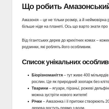
Що робить Амазонський
Амазонія – це не тільки розмір, а й неймовірна 
більше ніде на планеті. Ось що варто знати про 
Від гігантських дерев до крихітних комах – кож
родзинки, які роблять його особливим.
Список унікальних особлив
Біорізноманіття
– тут живе 400 мільярдів 
рослин. Це як природний зоопарк без кліто
Тварини
– ягуари, піраньї, рожеві дельфіни
можна зустріти нового жителя!
Річки
– Амазонка і її притоки створюють 20
дерева ростуть прямо з води.