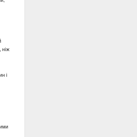
й,
й
, ніж
ин і
зими