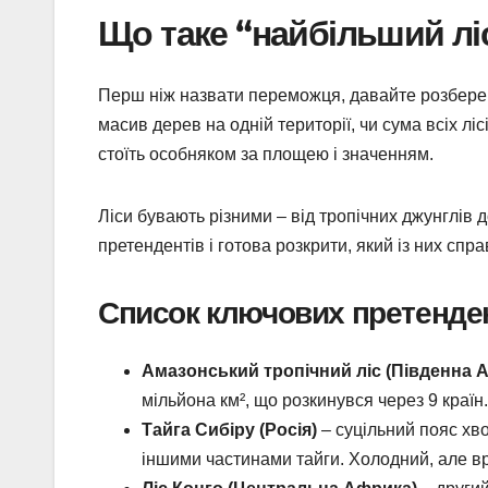
Що таке “найбільший ліс
Перш ніж назвати переможця, давайте розберем
масив дерев на одній території, чи сума всіх лісі
стоїть особняком за площею і значенням.
Ліси бувають різними – від тропічних джунглів д
претендентів і готова розкрити, який із них спр
Список ключових претенден
Амазонський тропічний ліс (Південна 
мільйона км², що розкинувся через 9 країн. 
Тайга Сибіру (Росія)
– суцільний пояс хво
іншими частинами тайги. Холодний, але вр