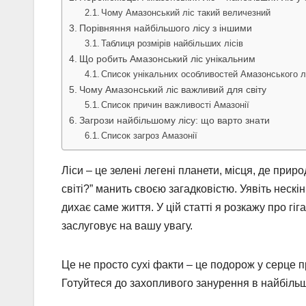
Чому Амазонський ліс такий величезний
Порівняння найбільшого лісу з іншими
Таблиця розмірів найбільших лісів
Що робить Амазонський ліс унікальним
Список унікальних особливостей Амазонського л
Чому Амазонський ліс важливий для світу
Список причин важливості Амазонії
Загрози найбільшому лісу: що варто знати
Список загроз Амазонії
Ліси – це зелені легені планети, місця, де прир
світі?” манить своєю загадковістю. Уявіть нескі
дихає саме життя. У цій статті я розкажу про гіг
заслуговує на вашу увагу.
Це не просто сухі факти – це подорож у серце 
Готуйтеся до захопливого занурення в найбільш