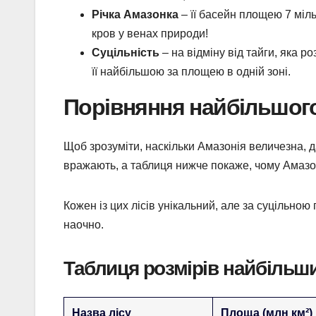
Річка Амазонка
– її басейн площею 7 міль
кров у венах природи!
Суцільність
– на відміну від тайги, яка р
її найбільшою за площею в одній зоні.
Порівняння найбільшого
Щоб зрозуміти, наскільки Амазонія величезна, д
вражають, а таблиця нижче покаже, чому Амазон
Кожен із цих лісів унікальний, але за суцільно
наочно.
Таблиця розмірів найбільши
Назва лісу
Площа (млн км²)