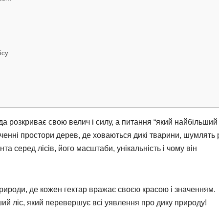
ісу
ода розкриває свою велич і силу, а питання “який найбільший 
нченні простори дерев, де ховаються дикі тварини, шумлять р
анта серед лісів, його масштаби, унікальність і чому він
природи, де кожен гектар вражає своєю красою і значенням.
ий ліс, який перевершує всі уявлення про дику природу!