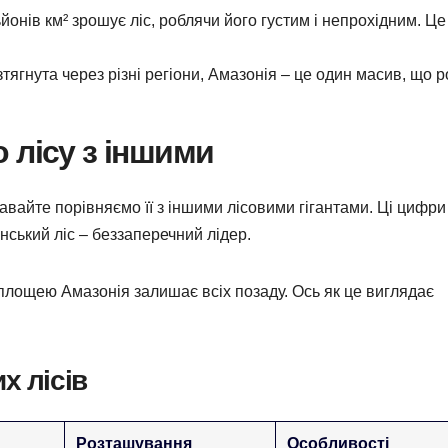
йонів км² зрошує ліс, роблячи його густим і непрохідним. Це
озтягнута через різні регіони, Амазонія – це один масив, що 
 лісу з іншими
авайте порівняємо її з іншими лісовими гігантами. Ці цифри
ський ліс – беззаперечний лідер.
ю площею Амазонія залишає всіх позаду. Ось як це виглядає
х лісів
Розташування
Особливості