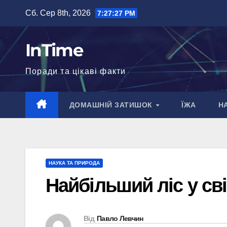
Перейти
Сб. Сер 8th, 2026
7:27:28 PM
до
вмісту
InTime
Поради та цікаві факти
ДОМАШНІЙ ЗАТИШОК
ЇЖА
Н
НАУКА ТА ПРИРОДА
Найбільший ліс у світ
Від
Павло Левчин