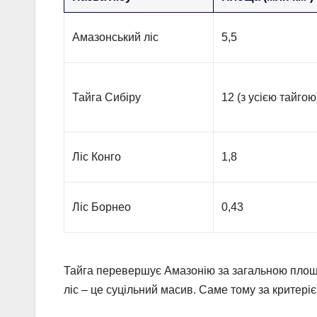
Амазонський ліс
5,5
Тайга Сибіру
12 (з усією тайгою
Ліс Конго
1,8
Ліс Борнео
0,43
Тайга перевершує Амазонію за загальною площею
ліс – це суцільний масив. Саме тому за критеріє