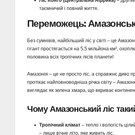
Ліс Конго (Центральна Африка)
– другий
таємничий і повний життя.
Переможець: Амазонський
Без сумнівів, найбільший ліс у світі – це Амазо
гігант простягається на 5,5 мільйона км², охопл
половина всіх тропічних лісів планети!
Амазонія – це не просто ліс, а справжнє диво пр
протікає найповноводніша річка світу – Амазонк
виглядає як зелена хмара, що вкриває континен
Чому Амазонський ліс таки
Тропічний клімат
– тепло і вологість ціл
– лише вічне літо, яке живить ліс.