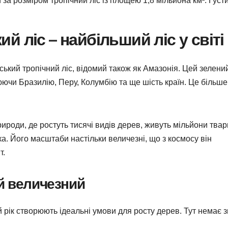
 за розміром тропічний ліс із площею 1,8 мільйона км². Густи
 ліс – найбільший ліс у світі
нський тропічний ліс, відомий також як Амазонія. Цей зелени
юючи Бразилію, Перу, Колумбію та ще шість країн. Це більше
ироди, де ростуть тисячі видів дерев, живуть мільйони твар
а. Його масштаби настільки величезні, що з космосу він
т.
й величезний
ий рік створюють ідеальні умови для росту дерев. Тут немає 