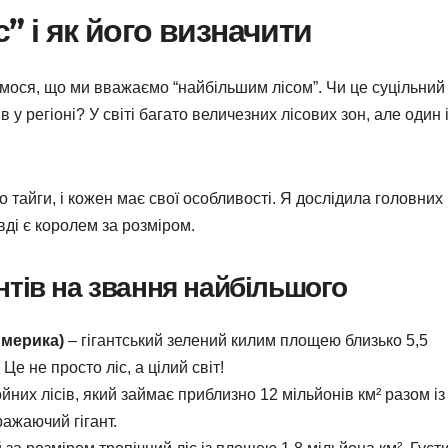
” і як його визначити
ося, що ми вважаємо “найбільшим лісом”. Чи це суцільний
в у регіоні? У світі багато величезних лісових зон, але один 
о тайги, і кожен має свої особливості. Я дослідила головних
авді є королем за розміром.
тів на звання найбільшого
Америка)
– гігантський зелений килим площею близько 5,5
Це не просто ліс, а цілий світ!
йних лісів, який займає приблизно 12 мільйонів км² разом із
ажаючий гігант.