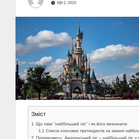
КВІ 2, 2025
Зміст
Що таке “найбільший ліс” і як його визначити
Список ключових претендентів на звання найбіл
Переможець: Амазонський ліс – найбільший ліс у с