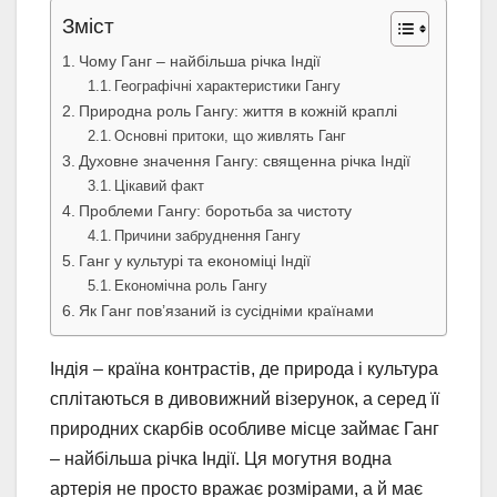
Зміст
Чому Ганг – найбільша річка Індії
Географічні характеристики Гангу
Природна роль Гангу: життя в кожній краплі
Основні притоки, що живлять Ганг
Духовне значення Гангу: священна річка Індії
Цікавий факт
Проблеми Гангу: боротьба за чистоту
Причини забруднення Гангу
Ганг у культурі та економіці Індії
Економічна роль Гангу
Як Ганг пов’язаний із сусідніми країнами
Індія – країна контрастів, де природа і культура
сплітаються в дивовижний візерунок, а серед її
природних скарбів особливе місце займає Ганг
– найбільша річка Індії. Ця могутня водна
артерія не просто вражає розмірами, а й має