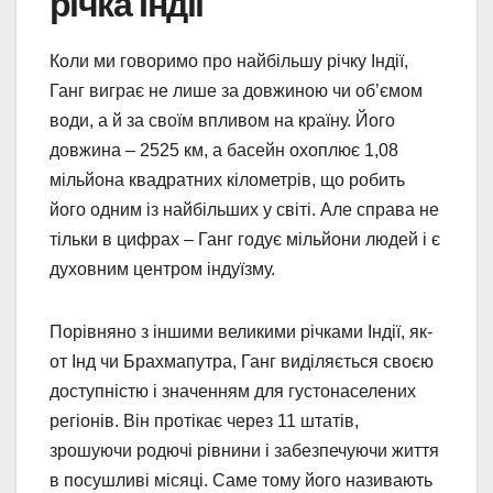
річка Індії
Коли ми говоримо про найбільшу річку Індії,
Ганг виграє не лише за довжиною чи об’ємом
води, а й за своїм впливом на країну. Його
довжина – 2525 км, а басейн охоплює 1,08
мільйона квадратних кілометрів, що робить
його одним із найбільших у світі. Але справа не
тільки в цифрах – Ганг годує мільйони людей і є
духовним центром індуїзму.
Порівняно з іншими великими річками Індії, як-
от Інд чи Брахмапутра, Ганг виділяється своєю
доступністю і значенням для густонаселених
регіонів. Він протікає через 11 штатів,
зрошуючи родючі рівнини і забезпечуючи життя
в посушливі місяці. Саме тому його називають