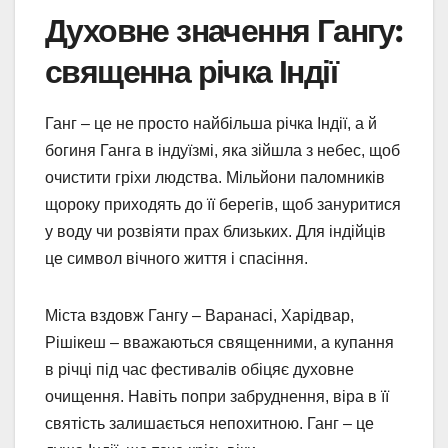
Духовне значення Гангу:
священна річка Індії
Ганг – це не просто найбільша річка Індії, а й
богиня Ганга в індуїзмі, яка зійшла з небес, щоб
очистити гріхи людства. Мільйони паломників
щороку приходять до її берегів, щоб зануритися
у воду чи розвіяти прах близьких. Для індійців
це символ вічного життя і спасіння.
Міста вздовж Гангу – Варанасі, Харідвар,
Рішікеш – вважаються священними, а купання
в річці під час фестивалів обіцяє духовне
очищення. Навіть попри забруднення, віра в її
святість залишається непохитною. Ганг – це