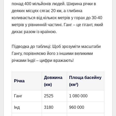
понад 400 мільйонів людей. Ширина річки в
деяких місцях сягає 20 км, а глибина
коливається від кількох метрів у горах до 30-40
метрів у рівнинній частині. Ганг – це гігант, який
дихає разом із країною.
Підводка до таблиці: Щоб зрозуміти масштаби
Гангу, порівняємо його з іншими великими
річками Індії – цифри вражають!
Довжина
Площа басейну
Річка
(км)
(км²)
Ганг
2525
1 080 000
Інд
3180
960 000