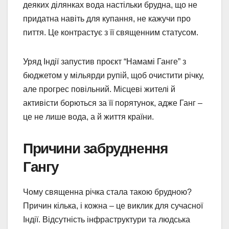
деяких ділянках вода настільки брудна, що не
придатна навіть для купання, не кажучи про
пиття. Це контрастує з її священним статусом.
Уряд Індії запустив проєкт “Намамі Ганге” з
бюджетом у мільярди рупій, щоб очистити річку,
але прогрес повільний. Місцеві жителі й
активісти борються за її порятунок, адже Ганг –
це не лише вода, а й життя країни.
Причини забруднення
Гангу
Чому священна річка стала такою брудною?
Причин кілька, і кожна – це виклик для сучасної
Індії. Відсутність інфраструктури та людська