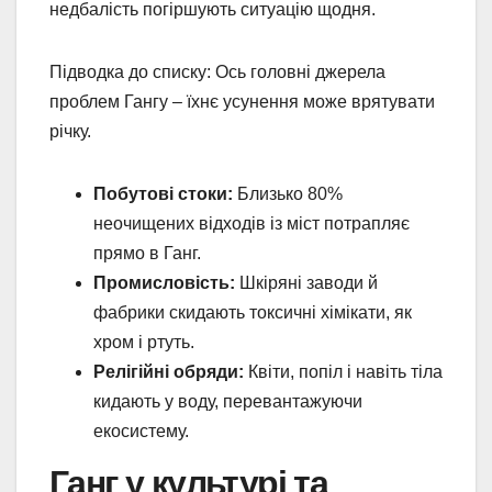
недбалість погіршують ситуацію щодня.
Підводка до списку: Ось головні джерела
проблем Гангу – їхнє усунення може врятувати
річку.
Побутові стоки:
Близько 80%
неочищених відходів із міст потрапляє
прямо в Ганг.
Промисловість:
Шкіряні заводи й
фабрики скидають токсичні хімікати, як
хром і ртуть.
Релігійні обряди:
Квіти, попіл і навіть тіла
кидають у воду, перевантажуючи
екосистему.
Ганг у культурі та