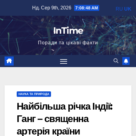
Перейти
Нд. Сер 9th, 2026
7:08:50 AM
RU
UK
до
вмісту
InTime
Поради та цікаві факти
НАУКА ТА ПРИРОДА
Найбільша річка Індії:
Ганг – священна
артерія країни