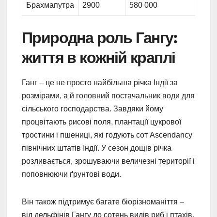
Брахмапутра
2900
580 000
Природна роль Гангу:
життя в кожній краплі
Ганг – це не просто найбільша річка Індії за
розмірами, а й головний постачальник води для
сільського господарства. Завдяки йому
процвітають рисові поля, плантації цукрової
тростини і пшениці, які годують сот Ascendancy
північних штатів Індії. У сезон дощів річка
розливається, зрошуваючи величезні території і
поповнюючи ґрунтові води.
Він також підтримує багате біорізноманіття –
від дельфінів Гангу до сотень видів риб і птахів.