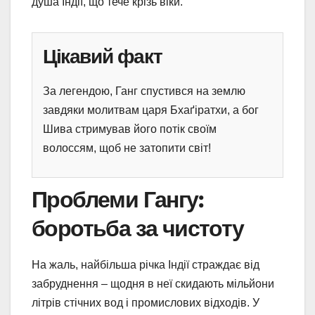
душа Індії, що тече крізь віки.
Цікавий факт
За легендою, Ганг спустився на землю
завдяки молитвам царя Бхаґіратхи, а бог
Шива стримував його потік своїм
волоссям, щоб не затопити світ!
Проблеми Гангу:
боротьба за чистоту
На жаль, найбільша річка Індії страждає від
забруднення – щодня в неї скидають мільйони
літрів стічних вод і промислових відходів. У