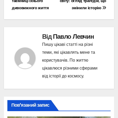
таємниці їхнього
світу: огляд трагедій, що
записів
дивовижного життя
змінили історію
Від
Павло Левчин
Пишу цікаві статті на різні
теми, які цікавлять мене та
користувачів. По життю
цікавлюся різними сферами
від історії до космосу.
Пов’язаний запис