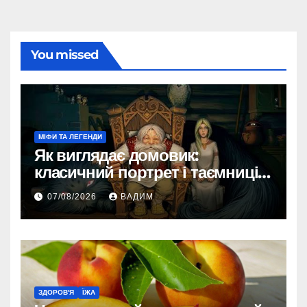
You missed
МІФИ ТА ЛЕГЕНДИ
Як виглядає домовик:
класичний портрет і таємниці
зовнішності
07/08/2026
ВАДИМ
ЗДОРОВ'Я
ЇЖА