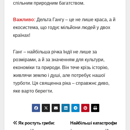
спільним природним багатством.
Важливо:
Дельта Гангу – це не лише краса, а й
екосистема, що годує мільйони людей у двох
країнах!
Ганг – найбільша річка Індії не лише за
розмірами, а й за значенням для культури,
економіки та природи. Він тече крізь історію,
живлячи землю і душі, але потребує нашої
турботи. Ця священна ріка – справжнє диво,
яке варто берегти.
Навігація
Як ростуть гриби:
Найбільші катастрофи