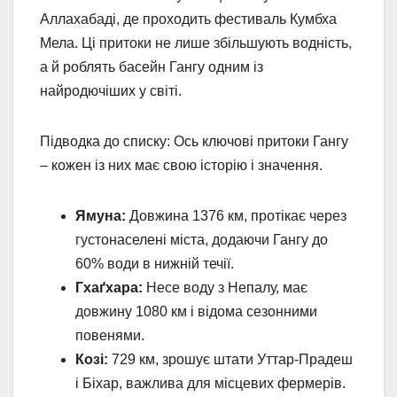
Аллахабаді, де проходить фестиваль Кумбха
Мела. Ці притоки не лише збільшують водність,
а й роблять басейн Гангу одним із
найродючіших у світі.
Підводка до списку: Ось ключові притоки Гангу
– кожен із них має свою історію і значення.
Ямуна:
Довжина 1376 км, протікає через
густонаселені міста, додаючи Гангу до
60% води в нижній течії.
Гхаґхара:
Несе воду з Непалу, має
довжину 1080 км і відома сезонними
повенями.
Козі:
729 км, зрошує штати Уттар-Прадеш
і Біхар, важлива для місцевих фермерів.