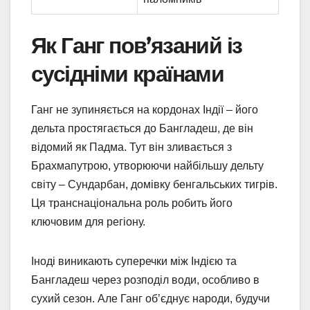
Як Ганг пов’язаний із
сусідніми країнами
Ганг не зупиняється на кордонах Індії – його
дельта простягається до Бангладеш, де він
відомий як Падма. Тут він зливається з
Брахмапутрою, утворюючи найбільшу дельту
світу – Сундарбан, домівку бенгальських тигрів.
Ця транснаціональна роль робить його
ключовим для регіону.
Іноді виникають суперечки між Індією та
Бангладеш через розподіл води, особливо в
сухий сезон. Але Ганг об’єднує народи, будучи