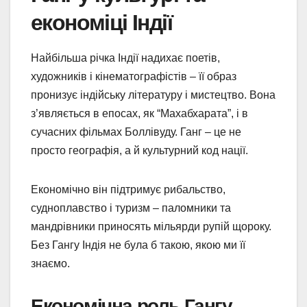
економіці Індії
Найбільша річка Індії надихає поетів,
художників і кінематографістів – її образ
пронизує індійську літературу і мистецтво. Вона
з’являється в епосах, як “Махабхарата”, і в
сучасних фільмах Боллівуду. Ганг – це не
просто географія, а й культурний код нації.
Економічно він підтримує рибальство,
судноплавство і туризм – паломники та
мандрівники приносять мільярди рупій щороку.
Без Гангу Індія не була б такою, якою ми її
знаємо.
Економічна роль Гангу