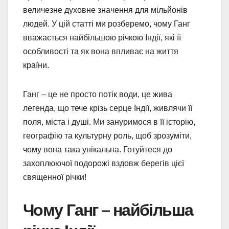
величезне духовне значення для мільйонів
людей. У цій статті ми розберемо, чому Ганг
вважається найбільшою річкою Індії, які її
особливості та як вона впливає на життя
країни.
Ганг – це не просто потік води, це жива
легенда, що тече крізь серце Індії, живлячи її
поля, міста і душі. Ми зануримося в її історію,
географію та культурну роль, щоб зрозуміти,
чому вона така унікальна. Готуйтеся до
захоплюючої подорожі вздовж берегів цієї
священної річки!
Чому Ганг – найбільша