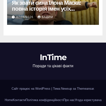
Як звати сина Ілона Маска:
повна історія імен усіх
хлопчиків мільярдера
07/08/2026
ВАДИМ
InTime
Поради та цікаві факти
Сайт працює на WordPress
|
Тема:Newsup за
Themeansar
.
Home
Контакти
Політика конфіденційності
Про нас
Угода користувача