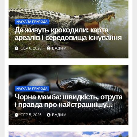
НАУКА ТА ПРИРОДА
Де живуть крокодили: карта
ареалів і середовища існування
СЕР 6, 2026
ВАДИМ
НАУКА ТА ПРИРОДА
Чорна мамба: швидкість, отрута
і правда про найстрашнішу
змію Африки
СЕР 5, 2026
ВАДИМ