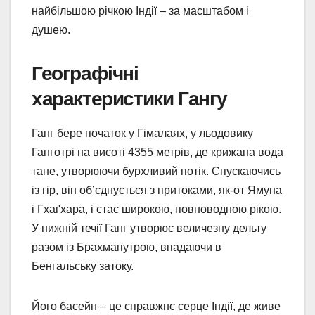
найбільшою річкою Індії – за масштабом і
душею.
Географічні
характеристики Гангу
Ганг бере початок у Гімалаях, у льодовику
Ганготрі на висоті 4355 метрів, де крижана вода
тане, утворюючи бурхливий потік. Спускаючись
із гір, він об’єднується з притоками, як-от Ямуна
і Гхаґхара, і стає широкою, повноводною рікою.
У нижній течії Ганг утворює величезну дельту
разом із Брахмапутрою, впадаючи в
Бенгальську затоку.
Його басейн – це справжнє серце Індії, де живе