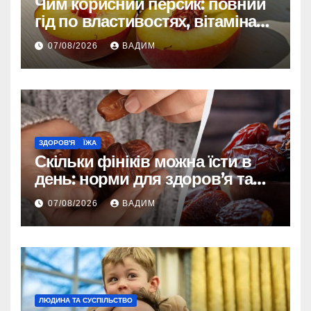
Чим корисний персик: повний
гід по властивостях, вітамінах і
впливі на організм
07/08/2026
ВАДИМ
ЗДОРОВ'Я
ЇЖА
Скільки фініків можна їсти в
день: норми для здоров’я та
енергії
07/08/2026
ВАДИМ
ЛЮДИНА ТА СУСПІЛЬСТВО