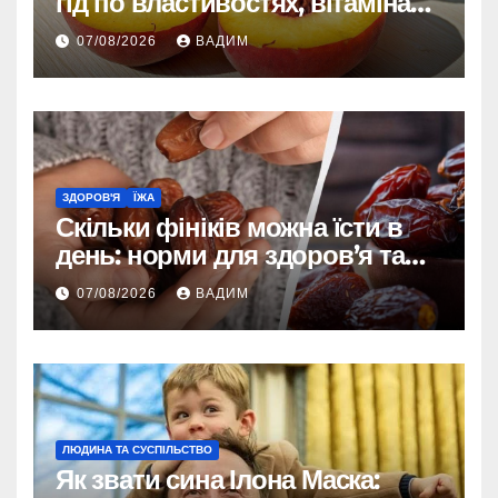
гід по властивостях, вітамінах і
впливі на організм
07/08/2026
ВАДИМ
ЗДОРОВ'Я
ЇЖА
Скільки фініків можна їсти в
день: норми для здоров’я та
енергії
07/08/2026
ВАДИМ
ЛЮДИНА ТА СУСПІЛЬСТВО
Як звати сина Ілона Маска: