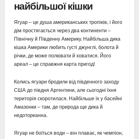
найбільшої кішки
Ягуар – це душа американських тропіків, і його
дім простягається через два континенти –
Північну й Південну Америку. Найбільша дика
кішка Америки любить густі джунглі, болота й
річки, де може полювати й ховатися. Його
ареал – це справжня карта пригод!
Колись ягуари бродили від південного заходу
США до півдня Аргентини, але сьогодні їхня
територія скоротилася. Найбільше їх у басейні
Амазонки – там, де природа ще дика й
недоторканна.
Ягуар не боїться води – він плаває, як чемпіон,