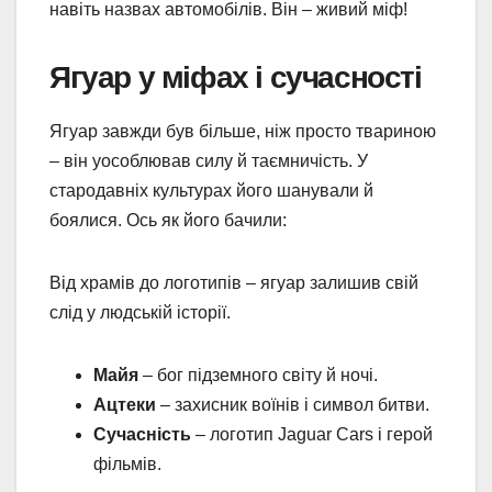
навіть назвах автомобілів. Він – живий міф!
Ягуар у міфах і сучасності
Ягуар завжди був більше, ніж просто твариною
– він уособлював силу й таємничість. У
стародавніх культурах його шанували й
боялися. Ось як його бачили:
Від храмів до логотипів – ягуар залишив свій
слід у людській історії.
Майя
– бог підземного світу й ночі.
Ацтеки
– захисник воїнів і символ битви.
Сучасність
– логотип Jaguar Cars і герой
фільмів.