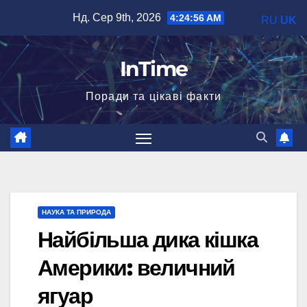
Перейти
Нд. Сер 9th, 2026
4:24:57 AM
RU
UK
до
вмісту
InTime
Поради та цікаві факти
НАУКА ТА ПРИРОДА
Найбільша дика кішка
Америки: величний
ягуар