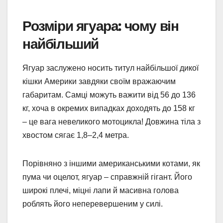
Розміри ягуара: чому він
найбільший
Ягуар заслужено носить титул найбільшої дикої
кішки Америки завдяки своїм вражаючим
габаритам. Самці можуть важити від 56 до 136
кг, хоча в окремих випадках доходять до 158 кг
– це вага невеликого мотоцикла! Довжина тіла з
хвостом сягає 1,8–2,4 метра.
Порівняно з іншими американськими котами, як
пума чи оцелот, ягуар – справжній гігант. Його
широкі плечі, міцні лапи й масивна голова
роблять його неперевершеним у силі.