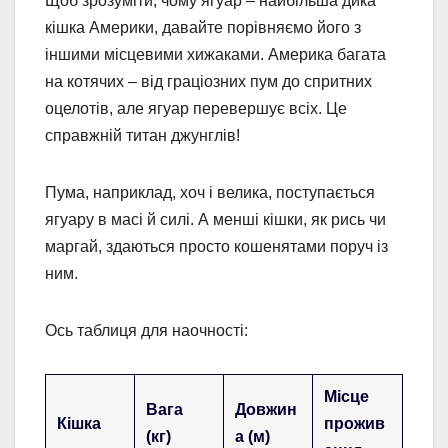
Щоб зрозуміти, чому ягуар – найбільша дика
кішка Америки, давайте порівняємо його з
іншими місцевими хижаками. Америка багата
на котячих – від граціозних пум до спритних
оцелотів, але ягуар перевершує всіх. Це
справжній титан джунглів!
Пума, наприклад, хоч і велика, поступається
ягуару в масі й силі. А менші кішки, як рись чи
маргай, здаються просто кошенятами поруч із
ним.
Ось таблиця для наочності:
Місце
Вага
Довжин
Кішка
прожив
(кг)
а (м)