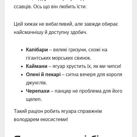
ссавців. Ось що він любить їсти:
Цей хижак не вибагливий, але завжди обирає
найсмачнішу й доступну здобич.
Капібари
– великі гризуни, схожі на
гігантських морських свинок.
Каймани
– ягуар хрустить їх, як ми чипси!
Олені й пекарі
– ситна вечеря для короля
джунглів.
Черепахи
– панцир не проблема для його
щелеп.
Такий раціон робить ягуара справжнім
володарем екосистеми!