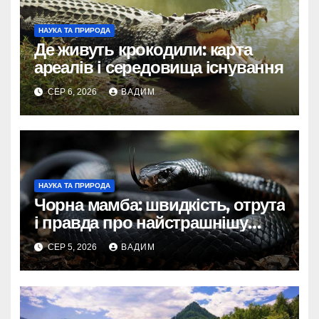
НАУКА ТА ПРИРОДА
Де живуть крокодили: карта
ареалів і середовища існування
СЕР 6, 2026
ВАДИМ
НАУКА ТА ПРИРОДА
Чорна мамба: швидкість, отрута
і правда про найстрашнішу
змію Африки
СЕР 5, 2026
ВАДИМ