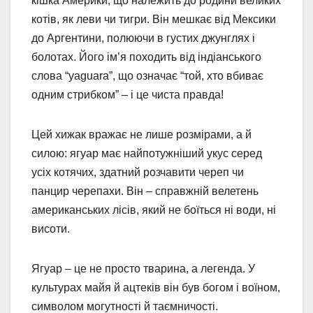
кішка Америки, що належить до родини великих
котів, як леви чи тигри. Він мешкає від Мексики
до Аргентини, полюючи в густих джунглях і
болотах. Його ім’я походить від індіанського
слова “yaguara”, що означає “той, хто вбиває
одним стрибком” – і це чиста правда!
Цей хижак вражає не лише розмірами, а й
силою: ягуар має найпотужніший укус серед
усіх котячих, здатний розчавити череп чи
панцир черепахи. Він – справжній велетень
американських лісів, який не боїться ні води, ні
висоти.
Ягуар – це не просто тварина, а легенда. У
культурах майя й ацтеків він був богом і воїном,
символом могутності й таємничості.