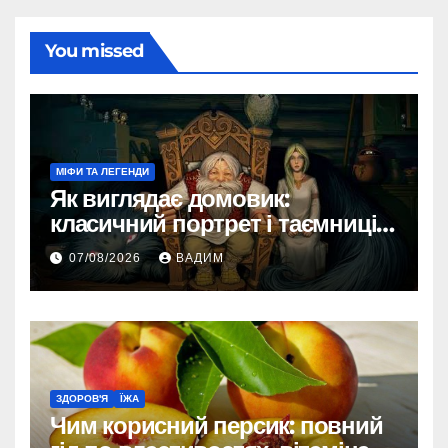
You missed
МІФИ ТА ЛЕГЕНДИ
Як виглядає домовик:
класичний портрет і таємниці
зовнішності
07/08/2026
ВАДИМ
ЗДОРОВ'Я
ЇЖА
Чим корисний персик: повний