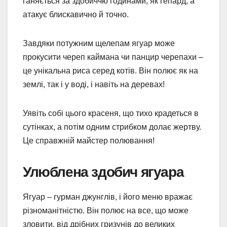
ганяється за здобиччю годинами, як гепард, а
атакує блискавично й точно.
Завдяки потужним щелепам ягуар може
прокусити череп каймана чи панцир черепахи –
це унікальна риса серед котів. Він полює як на
землі, так і у воді, і навіть на деревах!
Уявіть собі цього красеня, що тихо крадеться в
сутінках, а потім одним стрибком долає жертву.
Це справжній майстер полювання!
Улюблена здобич ягуара
Ягуар – гурман джунглів, і його меню вражає
різноманітністю. Він полює на все, що може
зловити, від дрібних гризунів до великих