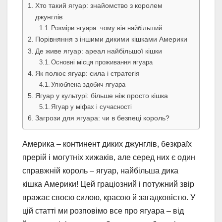
Хто такий ягуар: знайомство з королем
джунглів
Розміри ягуара: чому він найбільший
Порівняння з іншими дикими кішками Америки
Де живе ягуар: ареал найбільшої кішки
Основні місця проживання ягуара
Як полює ягуар: сила і стратегія
Улюблена здобич ягуара
Ягуар у культурі: більше ніж просто кішка
Ягуар у міфах і сучасності
Загрози для ягуара: чи в безпеці король?
Америка – континент диких джунглів, безкраїх
прерій і могутніх хижаків, але серед них є один
справжній король – ягуар, найбільша дика
кішка Америки! Цей граціозний і потужний звір
вражає своєю силою, красою й загадковістю. У
цій статті ми розповімо все про ягуара – від