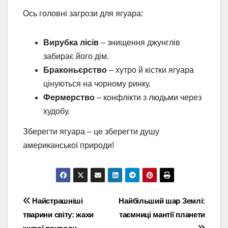
Ось головні загрози для ягуара:
Вирубка лісів
– знищення джунглів
забирає його дім.
Браконьєрство
– хутро й кістки ягуара
цінуються на чорному ринку.
Фермерство
– конфлікти з людьми через
худобу.
Зберегти ягуара – це зберегти душу
американської природи!
Навігація
Найстрашніші
Найбільший шар Землі:
тварини світу: жахи
таємниці мантії планети
записів