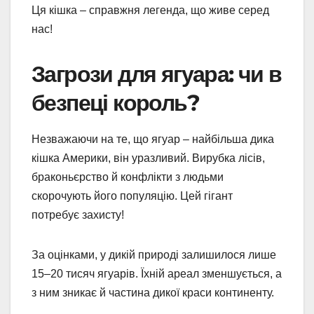
Ця кішка – справжня легенда, що живе серед
нас!
Загрози для ягуара: чи в
безпеці король?
Незважаючи на те, що ягуар – найбільша дика
кішка Америки, він уразливий. Вирубка лісів,
браконьєрство й конфлікти з людьми
скорочують його популяцію. Цей гігант
потребує захисту!
За оцінками, у дикій природі залишилося лише
15–20 тисяч ягуарів. Їхній ареал зменшується, а
з ним зникає й частина дикої краси континенту.