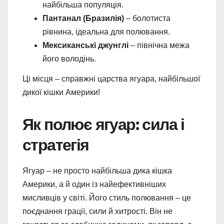
найбільша популяція.
Пантанал (Бразилія)
– болотиста
рівнина, ідеальна для полювання.
Мексиканські джунглі
– північна межа
його володінь.
Ці місця – справжні царства ягуара, найбільшої
дикої кішки Америки!
Як полює ягуар: сила і
стратегія
Ягуар – не просто найбільша дика кішка
Америки, а й один із найефективніших
мисливців у світі. Його стиль полювання – це
поєднання грації, сили й хитрості. Він не