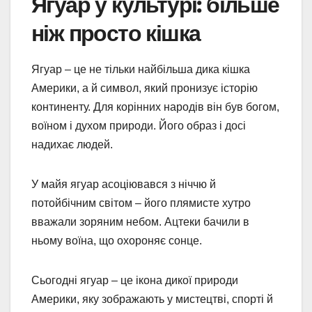
Ягуар у культурі: більше
ніж просто кішка
Ягуар – це не тільки найбільша дика кішка
Америки, а й символ, який пронизує історію
континенту. Для корінних народів він був богом,
воїном і духом природи. Його образ і досі
надихає людей.
У майя ягуар асоціювався з ніччю й
потойбічним світом – його плямисте хутро
вважали зоряним небом. Ацтеки бачили в
ньому воїна, що охороняє сонце.
Сьогодні ягуар – це ікона дикої природи
Америки, яку зображають у мистецтві, спорті й