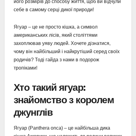
його розмірів до способу життя, щоб ви відчули
себе в самому серці дикої природи!
Ягуар – це не просто кішка, а символ
американських лісів, який століттями
захоплював уяву людей. Хочете дізнатися,
чому він найбільший і найкрутіший серед своїх
родичів? Тоді гайда з нами в подорож
тропіками!
Хто такий ягуар:
знайомство з королем
джунглів
Ягуар (Panthera onca) – це найбільша дика