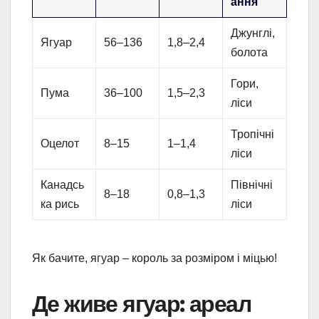
ання
Джунглі,
Ягуар
56–136
1,8–2,4
болота
Гори,
Пума
36–100
1,5–2,3
ліси
Тропічні
Оцелот
8–15
1–1,4
ліси
Канадсь
Північні
8–18
0,8–1,3
ка рись
ліси
Як бачите, ягуар – король за розміром і міцью!
Де живе ягуар: ареал