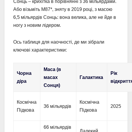
Сонць – крихітка в порівнянні з 36 мільярдами.
Або візьміть M87*, зняту в 2019 році, з масою
6,5 мільярдів Сонць: вона велика, але не йде в
ногу з новим лідером.
Ось таблиця для наочності, де ми зібрали
ключові характеристики:
Маса (в
Чорна
Рік
масах
Галактика
діра
відкритт
Сонця)
Космічна
Космічна
36 мільярдів
2025
Підкова
Підкова
66 мільярдів
Далекий