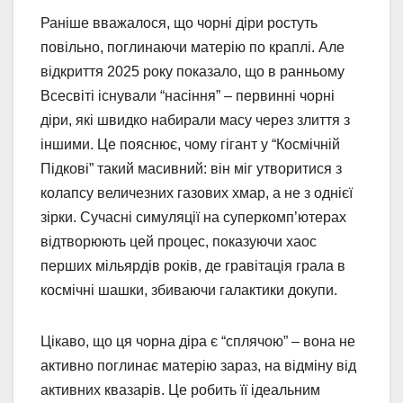
Раніше вважалося, що чорні діри ростуть
повільно, поглинаючи матерію по краплі. Але
відкриття 2025 року показало, що в ранньому
Всесвіті існували “насіння” – первинні чорні
діри, які швидко набирали масу через злиття з
іншими. Це пояснює, чому гігант у “Космічній
Підкові” такий масивний: він міг утворитися з
колапсу величезних газових хмар, а не з однієї
зірки. Сучасні симуляції на суперкомп’ютерах
відтворюють цей процес, показуючи хаос
перших мільярдів років, де гравітація грала в
космічні шашки, збиваючи галактики докупи.
Цікаво, що ця чорна діра є “сплячою” – вона не
активно поглинає матерію зараз, на відміну від
активних квазарів. Це робить її ідеальним