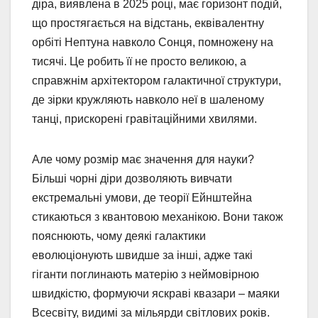
діра, виявлена в 2025 році, має горизонт подій,
що простягається на відстань, еквівалентну
орбіті Нептуна навколо Сонця, помножену на
тисячі. Це робить її не просто великою, а
справжнім архітектором галактичної структури,
де зірки кружляють навколо неї в шаленому
танці, прискорені гравітаційними хвилями.
Але чому розмір має значення для науки?
Більші чорні діри дозволяють вивчати
екстремальні умови, де теорії Ейнштейна
стикаються з квантовою механікою. Вони також
пояснюють, чому деякі галактики
еволюціонують швидше за інші, адже такі
гіганти поглинають матерію з неймовірною
швидкістю, формуючи яскраві квазари – маяки
Всесвіту, видимі за мільярди світлових років.