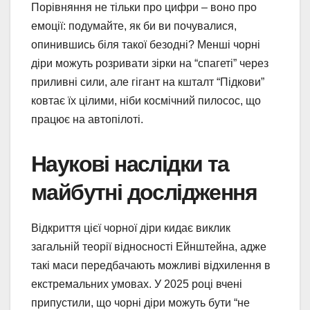
Порівняння не тільки про цифри – воно про
емоції: подумайте, як би ви почувалися,
опинившись біля такої безодні? Менші чорні
діри можуть розривати зірки на “спагеті” через
приливні сили, але гігант на кшталт “Підкови”
ковтає їх цілими, ніби космічний пилосос, що
працює на автопілоті.
Наукові наслідки та
майбутні дослідження
Відкриття цієї чорної діри кидає виклик
загальній теорії відносності Ейнштейна, адже
такі маси передбачають можливі відхилення в
екстремальних умовах. У 2025 році вчені
припустили, що чорні діри можуть бути “не