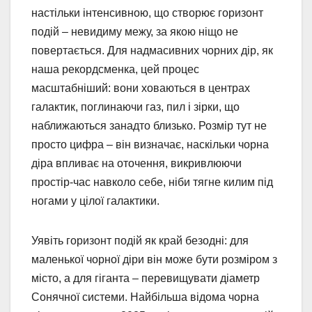
настільки інтенсивною, що створює горизонт
подій – невидиму межу, за якою ніщо не
повертається. Для надмасивних чорних дір, як
наша рекордсменка, цей процес
масштабніший: вони ховаються в центрах
галактик, поглинаючи газ, пил і зірки, що
наближаються занадто близько. Розмір тут не
просто цифра – він визначає, наскільки чорна
діра впливає на оточення, викривлюючи
простір-час навколо себе, ніби тягне килим під
ногами у цілої галактики.
Уявіть горизонт подій як край безодні: для
маленької чорної діри він може бути розміром з
місто, а для гіганта – перевищувати діаметр
Сонячної системи. Найбільша відома чорна