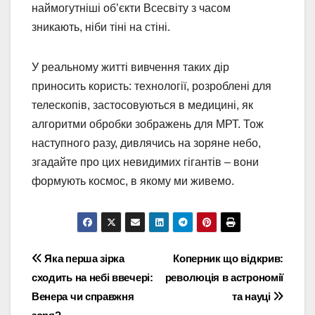
наймогутніші об’єкти Всесвіту з часом
зникають, ніби тіні на стіні.
У реальному житті вивчення таких дір
приносить користь: технології, розроблені для
телескопів, застосовуються в медицині, як
алгоритми обробки зображень для МРТ. Тож
наступного разу, дивлячись на зоряне небо,
згадайте про цих невидимих гігантів – вони
формують космос, в якому ми живемо.
Навігація
Яка перша зірка
Коперник що відкрив:
сходить на небі ввечері:
революція в астрономії
записів
Венера чи справжня
та науці