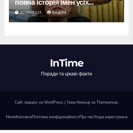
повна історія імен усіх
хлопчиків мільярдера
07/08/2026
ВАДИМ
InTime
Поради та цікаві факти
Сайт працює на WordPress
|
Тема:Newsup за
Themeansar
.
Home
Контакти
Політика конфіденційності
Про нас
Угода користувача