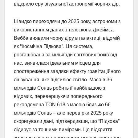
відкрило еру візуальної астрономії чорних дір.
Швидко переходячи до 2025 року, астрономи з
використанням даних з телескопа Джеймса
Вебба виявили чорну діру в галактиці, відомій
як “Космічна Підкова”. Ця система,
розташована за мільярди світлових років від
нас, виявилася ідеальним місцем для
спостереження завдяки ефекту гравітаційного
лінзування, яке підсилює світло. Маса в 36
мільярдів Сонць робить її найбільшою з
відомих, перевершуючи попереднього
рекордсмена TON 618 з масою близько 66
мільярдів Сонць – але перевірки 2025 року
скоригували дані, підтвердивши, що “Підкова”
лідирує за точними вимірами. Це відкриття
змусило вчених переглянути моделі зростання