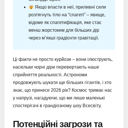
Якщо впасти в неї, приливні сили
розтягнуть тіло на “спагеті” – явище,
відоме як спагетифікація, яке стає
менш жорстоким для більших дір
через м’якші градієнти гравітації.
Ці факти не просто курйози – вони ілюструють,
наскільки чорні діри перевертають наше
сприйняття реальності. Астрономи
продовжують шукати ще більших гігантів, і хто
знає, що принесе 2026 рік? Космос тримає нас
у напрузі, нагадуючи, що ми лише маленькі
спостерігачі в грандіозному шоу Всесвіту.
Потенційні загрози та