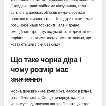
її завдяки гравітаційному лінзуванню, коли
світло від далеких об’єктів викривлюється
навколо масивного тіла. Це відкриття не тільки
розширює наші горизонти, але й додає
емоційного трепету: подумайте, як крихітні ми в
порівнянні з такими космічними титанами, що
ковтають цілі зірки без сліду.
Що таке чорна діра і
чому розмір має
значення
Чорна діра виникає, коли зірка масою в кілька
разів більшою за Сонце вичерпує паливо і
колапсує під власною вагою. Гравітація стає