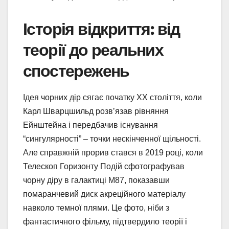
Історія відкриття: від
теорії до реальних
спостережень
Ідея чорних дір сягає початку XX століття, коли
Карл Шварцшильд розв’язав рівняння
Ейнштейна і передбачив існування
“сингулярності” – точки нескінченної щільності.
Але справжній прорив стався в 2019 році, коли
Телескоп Горизонту Подій сфотографував
чорну діру в галактиці M87, показавши
помаранчевий диск акреційного матеріалу
навколо темної плями. Це фото, ніби з
фантастичного фільму, підтвердило теорії і