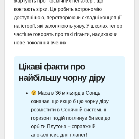
жартують про “космічних ненажер”, що
ковтають зірки. Це робить астрономію
доступнішою, перетворюючи складні концепції
на історії, які захоплюють уяву. У школах тепер
частіше говорять про такі гіганти, надихаючи
нове покоління вчених.
Цікаві факти про
найбільшу чорну діру
Маса в 36 мільярдів Сонць
означає, що якщо б цю чорну діру
розмістити в Сонячній системі, її
горизонт подій поглинув би все до
орбіти Плутона – справжній
апокаліпсис для планет!