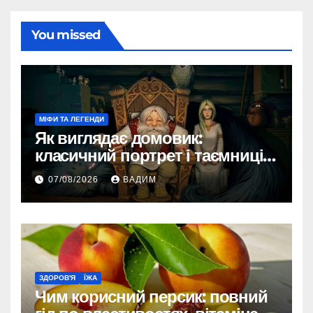
You missed
МІФИ ТА ЛЕГЕНДИ
Як виглядає домовик:
класичний портрет і таємниці
зовнішності
07/08/2026
ВАДИМ
ЗДОРОВ'Я
ЇЖА
Чим корисний персик: повний