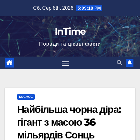
Перейти
Сб. Сер 8th, 2026
5:09:19 PM
до
вмісту
InTime
Поради та цікаві факти
КОСМОС
Найбільша чорна діра:
гігант з масою 36
мільярдів Сонць