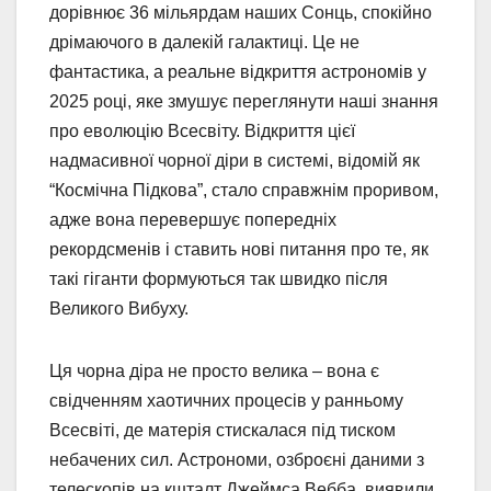
дорівнює 36 мільярдам наших Сонць, спокійно
дрімаючого в далекій галактиці. Це не
фантастика, а реальне відкриття астрономів у
2025 році, яке змушує переглянути наші знання
про еволюцію Всесвіту. Відкриття цієї
надмасивної чорної діри в системі, відомій як
“Космічна Підкова”, стало справжнім проривом,
адже вона перевершує попередніх
рекордсменів і ставить нові питання про те, як
такі гіганти формуються так швидко після
Великого Вибуху.
Ця чорна діра не просто велика – вона є
свідченням хаотичних процесів у ранньому
Всесвіті, де матерія стискалася під тиском
небачених сил. Астрономи, озброєні даними з
телескопів на кшталт Джеймса Вебба, виявили