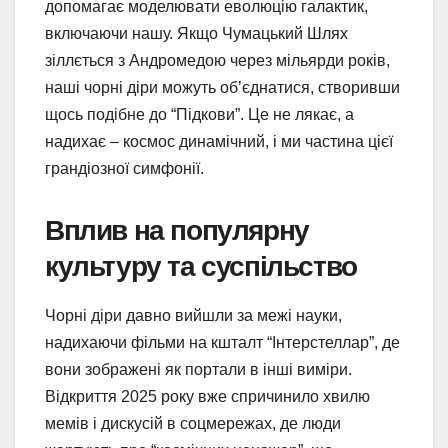
допомагає моделювати еволюцію галактик,
включаючи нашу. Якщо Чумацький Шлях
зіллється з Андромедою через мільярди років,
наші чорні діри можуть об’єднатися, створивши
щось подібне до “Підкови”. Це не лякає, а
надихає – космос динамічний, і ми частина цієї
грандіозної симфонії.
Вплив на популярну
культуру та суспільство
Чорні діри давно вийшли за межі науки,
надихаючи фільми на кшталт “Інтерстеллар”, де
вони зображені як портали в інші виміри.
Відкриття 2025 року вже спричинило хвилю
мемів і дискусій в соцмережах, де люди