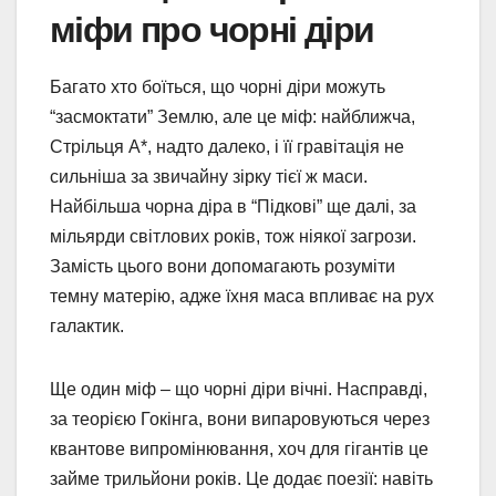
міфи про чорні діри
Багато хто боїться, що чорні діри можуть
“засмоктати” Землю, але це міф: найближча,
Стрільця A*, надто далеко, і її гравітація не
сильніша за звичайну зірку тієї ж маси.
Найбільша чорна діра в “Підкові” ще далі, за
мільярди світлових років, тож ніякої загрози.
Замість цього вони допомагають розуміти
темну матерію, адже їхня маса впливає на рух
галактик.
Ще один міф – що чорні діри вічні. Насправді,
за теорією Гокінга, вони випаровуються через
квантове випромінювання, хоч для гігантів це
займе трильйони років. Це додає поезії: навіть