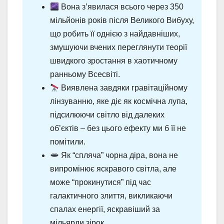
Вона з’явилася всього через 350
мільйонів років після Великого Вибуху,
що робить її однією з найдавніших,
змушуючи вчених переглянути теорії
швидкого зростання в хаотичному
ранньому Всесвіті.
Виявлена завдяки гравітаційному
лінзуванню, яке діє як космічна лупа,
підсилюючи світло від далеких
об’єктів – без цього ефекту ми б її не
помітили.
Як “спляча” чорна діра, вона не
випромінює яскравого світла, але
може “прокинутися” під час
галактичного злиття, викликаючи
спалах енергії, яскравіший за
мільярди зірок.