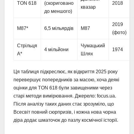
TON 618
(скориговано
2018
квазар
до меншого)
2019
M87*
6,5 мільярдів
M87
(фото)
Стрільця
Чумацький
4 мільйони
1974
A*
Шлях
Ця таблиця підкреслює, як відкриття 2025 року
перевершує попередників за масою, хоча деякі
оцінки для TON 618 були завищеними через
старі методи вимірювання. Джерело: focus.ua.
Після аналізу таких даних стає зрозуміло, що
Всесвіт повний сюрпризів, і кожна нова чорна
діра додає шматочок до пазлу космічної історії.