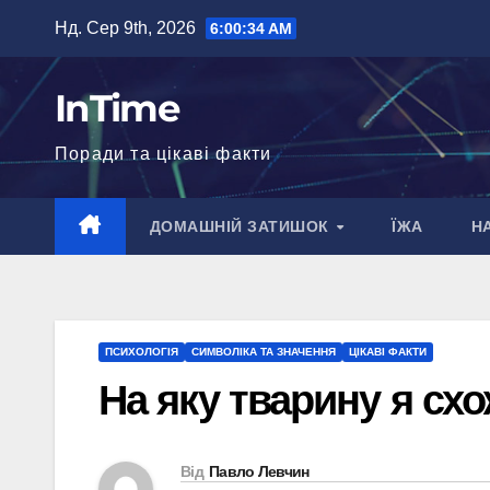
Перейти
Нд. Сер 9th, 2026
6:00:35 AM
до
вмісту
InTime
Поради та цікаві факти
ДОМАШНІЙ ЗАТИШОК
ЇЖА
Н
ПСИХОЛОГІЯ
СИМВОЛІКА ТА ЗНАЧЕННЯ
ЦІКАВІ ФАКТИ
На яку тварину я схо
Від
Павло Левчин