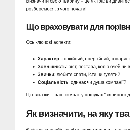
Визначити свою тварину – це як гра: ви дивитес
розберемося, з чого почати!
Що враховувати для порів
Ось ключові аспекти:
Характер
: спокійний, енергійний, товарис
Зовнішність
: ріст, постава, колір очей чи
Звички
: любите спати, їсти чи гуляти?
Соціальність
: одинак чи душа компанії?
Ці підказки – ваш компас у пошуках “звіриного д
Як визначити, на яку тв
Є кілька способів знайти свою тварину – від са