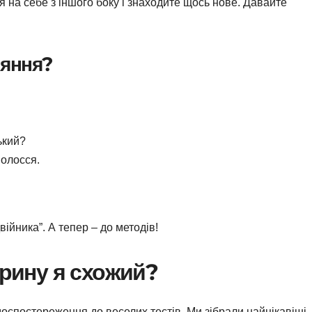
я на себе з іншого боку і знаходите щось нове. Давайте
няння?
ький?
 волосся.
війника”. А тепер – до методів!
арину я схожий?
моспостереження до веселих тестів. Ми зібрали найцікавіші