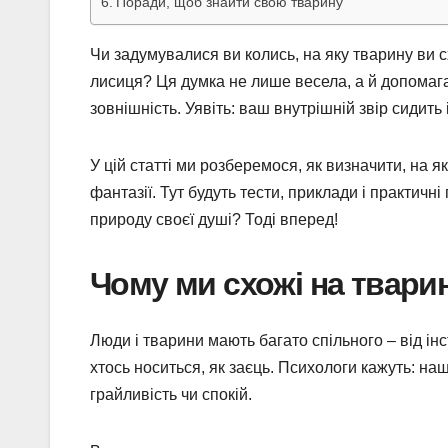
Поради, щоб знайти свою тварину
Чи задумувалися ви колись, на яку тварину ви схож
лисиця? Ця думка не лише весела, а й допомагає
зовнішність. Уявіть: ваш внутрішній звір сидить 
У цій статті ми розберемося, як визначити, на я
фантазії. Тут будуть тести, приклади і практичн
природу своєї душі? Тоді вперед!
Чому ми схожі на твари
Люди і тварини мають багато спільного – від інс
хтось носиться, як заєць. Психологи кажуть: наш
грайливість чи спокій.