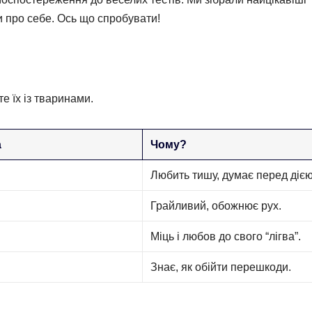
и про себе. Ось що спробувати!
е їх із тваринами.
а
Чому?
Любить тишу, думає перед дією
Грайливий, обожнює рух.
Міць і любов до свого “лігва”.
Знає, як обійти перешкоди.