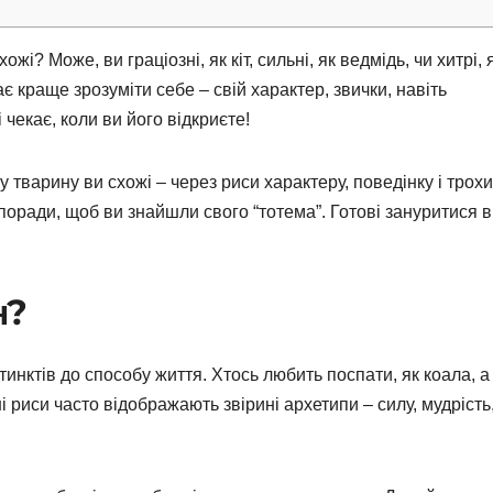
і? Може, ви граціозні, як кіт, сильні, як ведмідь, чи хитрі, 
 краще зрозуміти себе – свій характер, звички, навіть
і чекає, коли ви його відкриєте!
ку тварину ви схожі – через риси характеру, поведінку і трохи
і поради, щоб ви знайшли свого “тотема”. Готові зануритися в
н?
тинктів до способу життя. Хтось любить поспати, як коала, а
і риси часто відображають звірині архетипи – силу, мудрість