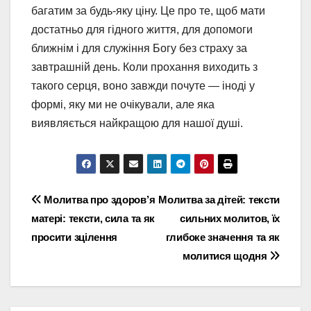
багатим за будь-яку ціну. Це про те, щоб мати
достатньо для гідного життя, для допомоги
ближнім і для служіння Богу без страху за
завтрашній день. Коли прохання виходить з
такого серця, воно завжди почуте — іноді у
формі, яку ми не очікували, але яка
виявляється найкращою для нашої душі.
Навігація
Молитва про здоров’я
Молитва за дітей: тексти
матері: тексти, сила та як
сильних молитов, їх
записів
просити зцілення
глибоке значення та як
молитися щодня