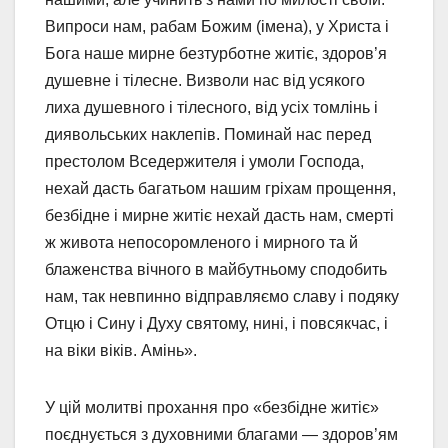
Випроси нам, рабам Божим (імена), у Христа і
Бога наше мирне безтурботне житіє, здоров’я
душевне і тілесне. Визволи нас від усякого
лиха душевного і тілесного, від усіх томлінь і
диявольських наклепів. Поминай нас перед
престолом Вседержителя і умоли Господа,
нехай дасть багатьом нашим гріхам прощення,
безбідне і мирне житіє нехай дасть нам, смерті
ж живота непосоромленого і мирного та й
блаженства вічного в майбутньому сподобить
нам, так невпинно відправляємо славу і подяку
Отцю і Сину і Духу святому, нині, і повсякчас, і
на віки віків. Амінь».
У цій молитві прохання про «безбідне житіє»
поєднується з духовними благами — здоров’ям