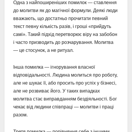
Одна з найпоширеніших помилок — ставлення
до молитви як до магічної формули. Деякі люди
вважають, що достатньо прочитати певний
текст певну кількість разів, і гроші «прийдуть
самі». Такий підхід перетворює віру на забобон
і часто призводить до розчарування. Молитва
— це стосунок, а не ритуал.
Інша помилка — ігнорування власної
відповідальності. Людина молиться про роботу,
але не шукає її, або просить про успіх у бізнесі,
але не розвиває його. У таких випадках
молитва стає виправданням бездіяльності. Бог
чекає від людини співпраці — молитви і праці
разом.
Третя помилка — порівняння себе з іншими.