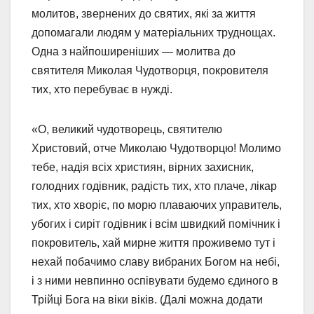
молитов, звернених до святих, які за життя
допомагали людям у матеріальних труднощах.
Одна з найпоширеніших — молитва до
святителя Миколая Чудотворця, покровителя
тих, хто перебуває в нужді.
«О, великий чудотворець, святителю
Христовий, отче Миколаю Чудотворцю! Молимо
тебе, надія всіх християн, вірних захисник,
голодних годівник, радість тих, хто плаче, лікар
тих, хто хворіє, по морю плаваючих управитель,
убогих і сиріт годівник і всім швидкий помічник і
покровитель, хай мирне життя проживемо тут і
нехай побачимо славу вибраних Богом на небі,
і з ними невпинно оспівувати будемо єдиного в
Трійці Бога на віки віків. (Далі можна додати