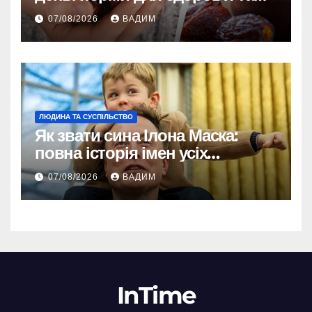
енергії
07/08/2026
ВАДИМ
ЛЮДИНА ТА СУСПІЛЬСТВО
Як звати сина Ілона Маска:
повна історія імен усіх
хлопчиків мільярдера
07/08/2026
ВАДИМ
InTime