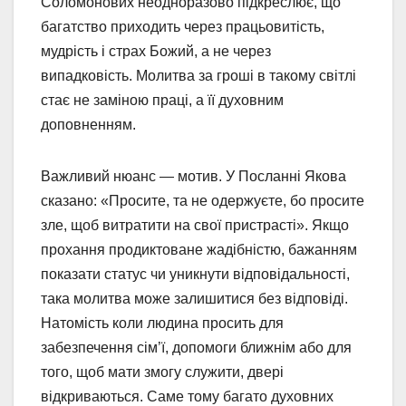
Соломонових неодноразово підкреслює, що
багатство приходить через працьовитість,
мудрість і страх Божий, а не через
випадковість. Молитва за гроші в такому світлі
стає не заміною праці, а її духовним
доповненням.
Важливий нюанс — мотив. У Посланні Якова
сказано: «Просите, та не одержуєте, бо просите
зле, щоб витратити на свої пристрасті». Якщо
прохання продиктоване жадібністю, бажанням
показати статус чи уникнути відповідальності,
така молитва може залишитися без відповіді.
Натомість коли людина просить для
забезпечення сім’ї, допомоги ближнім або для
того, щоб мати змогу служити, двері
відкриваються. Саме тому багато духовних