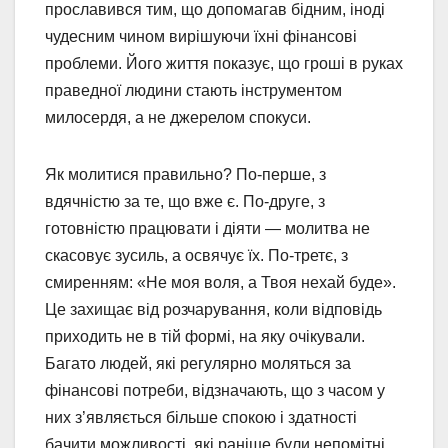
прославився тим, що допомагав бідним, іноді
чудесним чином вирішуючи їхні фінансові
проблеми. Його життя показує, що гроші в руках
праведної людини стають інструментом
милосердя, а не джерелом спокуси.
Як молитися правильно? По-перше, з
вдячністю за те, що вже є. По-друге, з
готовністю працювати і діяти — молитва не
скасовує зусиль, а освячує їх. По-третє, з
смиренням: «Не моя воля, а Твоя нехай буде».
Це захищає від розчарування, коли відповідь
приходить не в тій формі, на яку очікували.
Багато людей, які регулярно моляться за
фінансові потреби, відзначають, що з часом у
них з’являється більше спокою і здатності
бачити можливості, які раніше були непомітні.