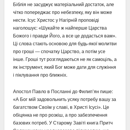
Біблія не засуджує матеріальний достаток, але
чітко попереджає про небезпеку, яку він може
нести. Ісус Христос у Нагірній проповіді
наголошує: «Шукайте ж найперше Царства
Божого і правди Його, а все це додасться вам».
Ці слова стають основою для будь-якої молитви
про гроші — спочатку Царство, а потім усе
інше. Гроші тут розглядаються не як самоціль, а
як інструмент, який Бог може дати для служіння
і піклування про ближніх.
Апостол Павло в Посланні до Филип’ян пише:
«А Бог мій задовольнить усяку потребу вашу за
багатством Своїм у славі, в Христі Ісусі». Це
обіцянка не про розкіш, а про забезпечення
базових потреб. У Старому Завіті книга Притч