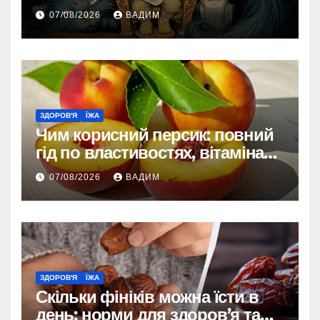
зовнішності
07/08/2026
ВАДИМ
ЗДОРОВ'Я
ЇЖА
Чим корисний персик: повний
гід по властивостях, вітамінах і
впливі на організм
07/08/2026
ВАДИМ
ЗДОРОВ'Я
ЇЖА
Скільки фініків можна їсти в
день: норми для здоров’я та