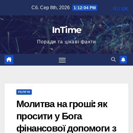
Перейти
Сб. Сер 8th, 2026
1:12:05 PM
RU
UK
до
вмісту
InTime
Поради та цікаві факти
РЕЛІГІЯ
Молитва на гроші: як
просити у Бога
фінансової допомоги з