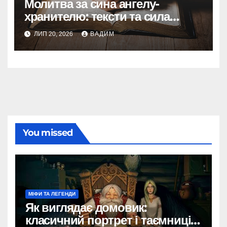
Молитва за сина ангелу-
хранителю: тексти та сила
материнської молитви
ЛИП 20, 2026
ВАДИМ
You missed
МІФИ ТА ЛЕГЕНДИ
Як виглядає домовик:
класичний портрет і таємниці