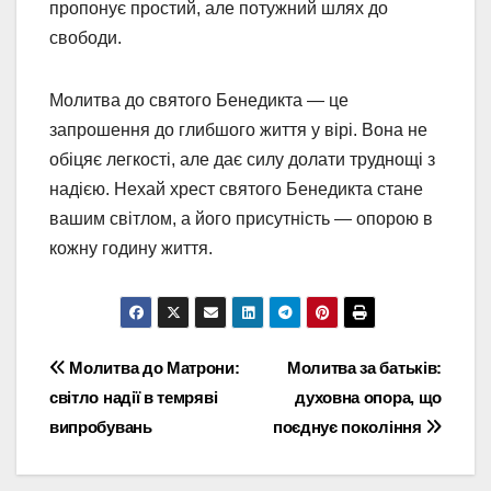
пропонує простий, але потужний шлях до
свободи.
Молитва до святого Бенедикта — це
запрошення до глибшого життя у вірі. Вона не
обіцяє легкості, але дає силу долати труднощі з
надією. Нехай хрест святого Бенедикта стане
вашим світлом, а його присутність — опорою в
кожну годину життя.
Навігація
Молитва до Матрони:
Молитва за батьків:
світло надії в темряві
духовна опора, що
записів
випробувань
поєднує покоління