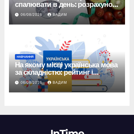
спалювати в день: розрахунок
TDEE і безпечні норми
06/08/2026
ВАДИМ
НАВЧАННЯ
На якому місці українська мова
за складністю: рейтинг і
реальність
06/08/2026
ВАДИМ
InTime