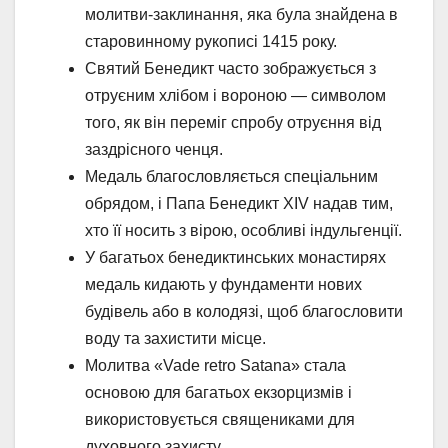
молитви-заклинання, яка була знайдена в
старовинному рукописі 1415 року.
Святий Бенедикт часто зображується з
отруєним хлібом і вороною — символом
того, як він переміг спробу отруєння від
заздрісного ченця.
Медаль благословляється спеціальним
обрядом, і Папа Бенедикт XIV надав тим,
хто її носить з вірою, особливі індульгенції.
У багатьох бенедиктинських монастирях
медаль кидають у фундаменти нових
будівель або в колодязі, щоб благословити
воду та захистити місце.
Молитва «Vade retro Satana» стала
основою для багатьох екзорцизмів і
використовується священиками для
духовного захисту.