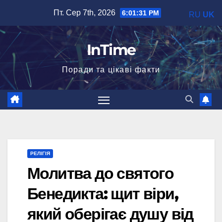
Перейти
Пт. Сер 7th, 2026
6:01:32 PM
RU
UK
до
вмісту
InTime
Поради та цікаві факти
РЕЛІГІЯ
Молитва до святого
Бенедикта: щит віри,
який оберігає душу від