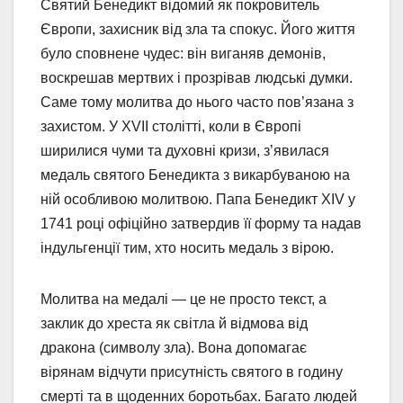
Святий Бенедикт відомий як покровитель
Європи, захисник від зла та спокус. Його життя
було сповнене чудес: він виганяв демонів,
воскрешав мертвих і прозрівав людські думки.
Саме тому молитва до нього часто пов’язана з
захистом. У XVII столітті, коли в Європі
ширилися чуми та духовні кризи, з’явилася
медаль святого Бенедикта з викарбуваною на
ній особливою молитвою. Папа Бенедикт XIV у
1741 році офіційно затвердив її форму та надав
індульгенції тим, хто носить медаль з вірою.
Молитва на медалі — це не просто текст, а
заклик до хреста як світла й відмова від
дракона (символу зла). Вона допомагає
вірянам відчути присутність святого в годину
смерті та в щоденних боротьбах. Багато людей