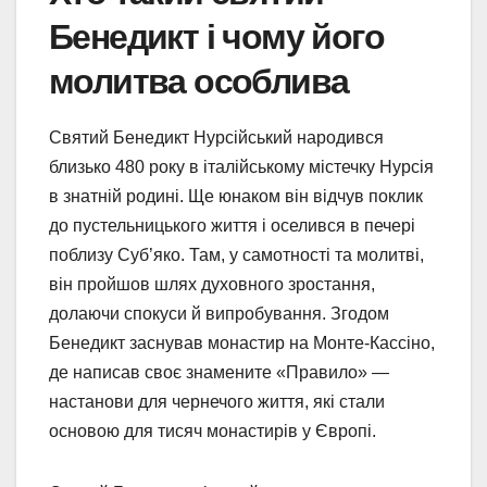
Бенедикт і чому його
молитва особлива
Святий Бенедикт Нурсійський народився
близько 480 року в італійському містечку Нурсія
в знатній родині. Ще юнаком він відчув поклик
до пустельницького життя і оселився в печері
поблизу Суб’яко. Там, у самотності та молитві,
він пройшов шлях духовного зростання,
долаючи спокуси й випробування. Згодом
Бенедикт заснував монастир на Монте-Кассіно,
де написав своє знамените «Правило» —
настанови для чернечого життя, які стали
основою для тисяч монастирів у Європі.