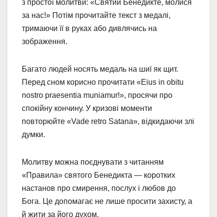
з простої молитви: «Святий Бенедикте, молися
за нас!» Потім прочитайте текст з медалі,
тримаючи її в руках або дивлячись на
зображення.
Багато людей носять медаль на шиї як щит.
Перед сном корисно прочитати «Eius in obitu
nostro praesentia muniamur!», просячи про
спокійну кончину. У кризові моменти
повторюйте «Vade retro Satana», відкидаючи злі
думки.
Молитву можна поєднувати з читанням
«Правила» святого Бенедикта — коротких
настанов про смирення, послух і любов до
Бога. Це допомагає не лише просити захисту, а
й жити за його духом.