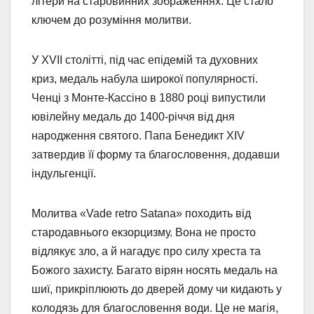
літери на старовинних зображеннях. Це стало
ключем до розуміння молитви.
У XVII столітті, під час епідемій та духовних
криз, медаль набула широкої популярності.
Ченці з Монте-Кассіно в 1880 році випустили
ювілейну медаль до 1400-річчя від дня
народження святого. Папа Бенедикт XIV
затвердив її форму та благословення, додавши
індульгенції.
Молитва «Vade retro Satana» походить від
стародавнього екзорцизму. Вона не просто
відлякує зло, а й нагадує про силу хреста та
Божого захисту. Багато вірян носять медаль на
шиї, прикріплюють до дверей дому чи кидають у
колодязь для благословення води. Це не магія,