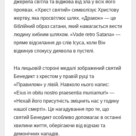
джерела світла та відмова від зла у всіх його
проявах. «Хрест святий» символізує Христову
жертву, яка просвітлює шлях. «Дракон» — це
біблійний образ сатани, який намагається вести
людину хибним шляхом. «Vade retro Satana» —
пряме відсилання до слів Ісуса, коли Він
відкинув спокусу диявола в пустелі.
На лицьовій стороні медалі зображений святий
Бенедикт з хрестом у правій руці та
«Правилом» у лівій. Навколо нього напис:
«Eius in obitu nostro praesentia muniamur!» —
«Нехай його присутність зміцнить нас у годину
нашої смерті». Це нагадування про те, що
святий Бенедикт особливо допомагає в останні
хвилини життя, оберігаючи від відчаю та
демонічних нападів.