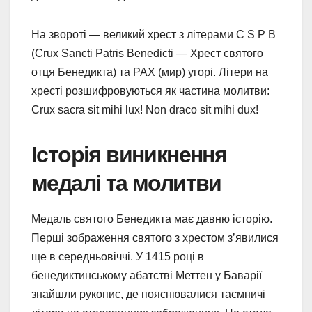
На звороті — великий хрест з літерами C S P B
(Crux Sancti Patris Benedicti — Хрест святого
отця Бенедикта) та PAX (мир) угорі. Літери на
хресті розшифровуються як частина молитви:
Crux sacra sit mihi lux! Non draco sit mihi dux!
Історія виникнення
медалі та молитви
Медаль святого Бенедикта має давню історію.
Перші зображення святого з хрестом з’явилися
ще в середньовіччі. У 1415 році в
бенедиктинському абатстві Меттен у Баварії
знайшли рукопис, де пояснювалися таємничі