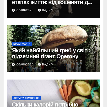
етапах життя: від кошеняти до
літнього улюбленця
07/08/2026
ВАДИМ
ЦІКАВІ ФАКТИ
Який найбільший гриб у світі:
підземний гігант Орегону
06/08/2026
ВАДИМ
ДІЄТИ ТА СХУДНЕННЯ
Скільки калорій потрібно