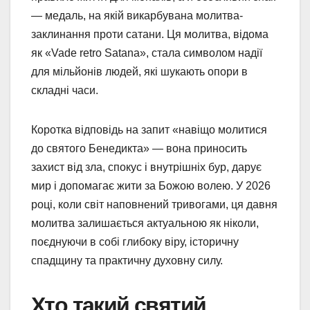
— медаль, на якій викарбувана молитва-
заклинання проти сатани. Ця молитва, відома
як «Vade retro Satana», стала символом надії
для мільйонів людей, які шукають опори в
складні часи.
Коротка відповідь на запит «навіщо молитися
до святого Бенедикта» — вона приносить
захист від зла, спокус і внутрішніх бур, дарує
мир і допомагає жити за Божою волею. У 2026
році, коли світ наповнений тривогами, ця давня
молитва залишається актуальною як ніколи,
поєднуючи в собі глибоку віру, історичну
спадщину та практичну духовну силу.
Хто такий святий