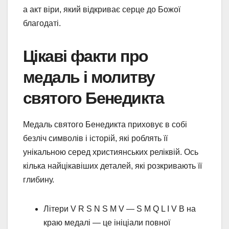
а акт віри, який відкриває серце до Божої
благодаті.
Цікаві факти про
медаль і молитву
святого Бенедикта
Медаль святого Бенедикта приховує в собі
безліч символів і історій, які роблять її
унікальною серед християнських реліквій. Ось
кілька найцікавіших деталей, які розкривають її
глибину.
Літери V R S N S M V — S M Q L I V B на
краю медалі — це ініціали повної