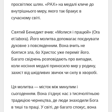
просвітлює шлях. «PAX» на медалі кличе до
внутрішнього миру, якого так бракує в
сучасному світі.
Святий Бенедикт вчив: «Молися і працюй» (Ora
et labora). Його молитва допомагає поєднувати
духовне з повсякденним. Вона вчить не
боятися зла, бо Христос уже переміг його.
Багато свідчень розповідають про випадки,
коли носіння медалі приносило мир у родину,
захист від шкідливих звичок чи силу в хворобі.
Ця молитва — місток між минулим і
сьогоденням. Вона з’єднує нас з тисячолітньою
традицією чернецтва, де люди знаходили Бога
в тиші та праці. У світі, де багато спокус, вона