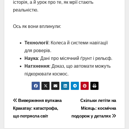
історія, а й урок про те, як мрії стають
реальністю.
Ось як вони вплинули:
Технології
: Колеса й системи навігації
для роверів.
Наука
: Дані про місячний ґрунт і рельєф.
Натхнення
: Доказ, що автомати можуть
підкорювати космос.
Навігація
Виверження вулкана
Скільки летіти на
Кракатау: катастрофа,
Місяць: космічна
записів
що потрясла світ
подорож у деталях