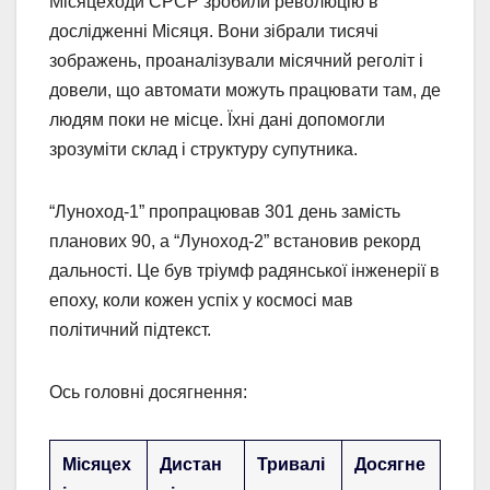
Місяцеходи СРСР зробили революцію в
дослідженні Місяця. Вони зібрали тисячі
зображень, проаналізували місячний реголіт і
довели, що автомати можуть працювати там, де
людям поки не місце. Їхні дані допомогли
зрозуміти склад і структуру супутника.
“Луноход-1” пропрацював 301 день замість
планових 90, а “Луноход-2” встановив рекорд
дальності. Це був тріумф радянської інженерії в
епоху, коли кожен успіх у космосі мав
політичний підтекст.
Ось головні досягнення:
Місяцех
Дистан
Тривалі
Досягне