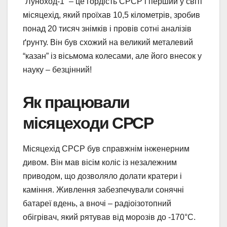
“Луноход-1” – це гордість СРСР і перший у світі
місяцехід, який проїхав 10,5 кілометрів, зробив
понад 20 тисяч знімків і провів сотні аналізів
ґрунту. Він був схожий на великий металевий
“казан” із вісьмома колесами, але його внесок у
науку – безцінний!
Як працювали
місяцеходи СРСР
Місяцехід СРСР був справжнім інженерним
дивом. Він мав вісім коліс із незалежним
приводом, що дозволяло долати кратери і
каміння. Живлення забезпечували сонячні
батареї вдень, а вночі – радіоізотопний
обігрівач, який рятував від морозів до -170°C.