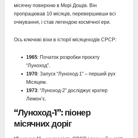
місячну поверхню в Морі Дощів. Він
пропрацював 10 місяців, перевершивши всі
очікування, і став легендою космічної ери.
Ось ключові віхи в історії місяцеходів СРСР:
1965
: Початок розробки проєкту
“Луноход”.
1970
: Запуск “Луноход-1” – перший рух
Місяцем.
1973
: “Луноход-2” досліджує кратер
Лемон’є.
“Луноход-1”: піонер
місячних доріг