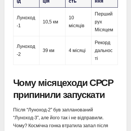
ід
ція
сть
ння
Перший
Луноход
10
10,5 км
рух
-1
місяців
Місяцем
Рекорд
Луноход
39 км
4 місяці
дальнос
-2
ті
Чому місяцеходи СРСР
припинили запускати
Після “Луноход-2” був запланований
“Луноход-3”, але його так і не відправили.
Чому? Космічна гонка втратила запал після