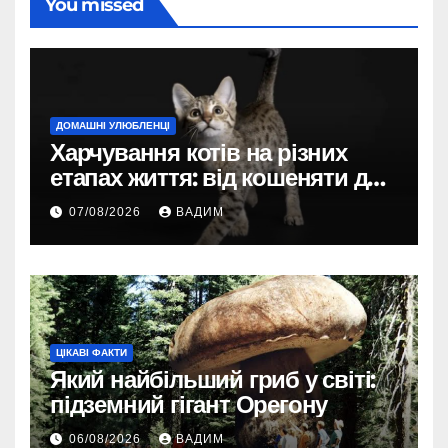
You missed
ДОМАШНІ УЛЮБЛЕНЦІ
Харчування котів на різних
етапах життя: від кошеняти до
літнього улюбленця
07/08/2026
ВАДИМ
ЦІКАВІ ФАКТИ
Який найбільший гриб у світі:
підземний гігант Орегону
06/08/2026
ВАДИМ