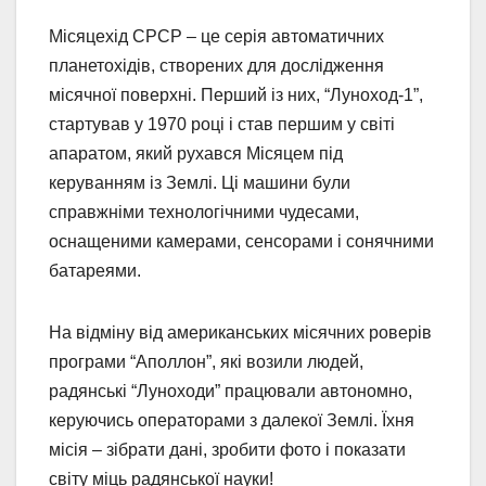
Місяцехід СРСР – це серія автоматичних
планетохідів, створених для дослідження
місячної поверхні. Перший із них, “Луноход-1”,
стартував у 1970 році і став першим у світі
апаратом, який рухався Місяцем під
керуванням із Землі. Ці машини були
справжніми технологічними чудесами,
оснащеними камерами, сенсорами і сонячними
батареями.
На відміну від американських місячних роверів
програми “Аполлон”, які возили людей,
радянські “Луноходи” працювали автономно,
керуючись операторами з далекої Землі. Їхня
місія – зібрати дані, зробити фото і показати
світу міць радянської науки!