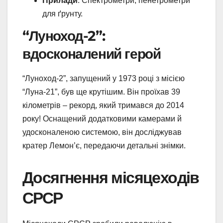
Прилади
: Спектрометри, пенетрометри
для ґрунту.
“Луноход-2”:
вдосконалений герой
“Луноход-2”, запущений у 1973 році з місією
“Луна-21”, був ще крутішим. Він проїхав 39
кілометрів – рекорд, який тримався до 2014
року! Оснащений додатковими камерами й
удосконаленою системою, він досліджував
кратер Лемон’є, передаючи детальні знімки.
Досягнення місяцеходів
СРСР