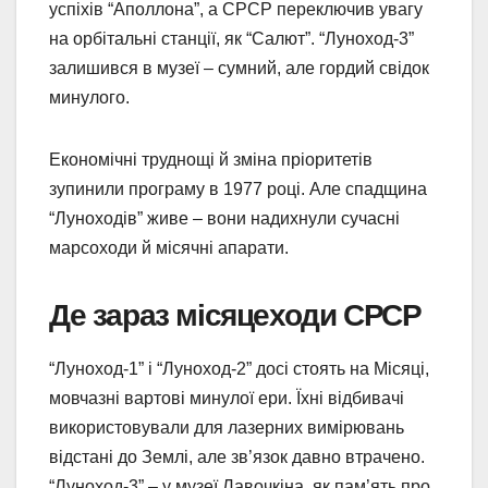
успіхів “Аполлона”, а СРСР переключив увагу
на орбітальні станції, як “Салют”. “Луноход-3”
залишився в музеї – сумний, але гордий свідок
минулого.
Економічні труднощі й зміна пріоритетів
зупинили програму в 1977 році. Але спадщина
“Луноходів” живе – вони надихнули сучасні
марсоходи й місячні апарати.
Де зараз місяцеходи СРСР
“Луноход-1” і “Луноход-2” досі стоять на Місяці,
мовчазні вартові минулої ери. Їхні відбивачі
використовували для лазерних вимірювань
відстані до Землі, але зв’язок давно втрачено.
“Луноход-3” – у музеї Лавочкіна, як пам’ять про