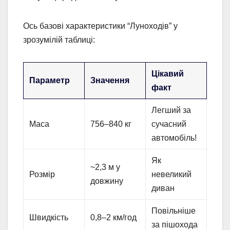
Ось базові характеристики “Луноходів” у
зрозумілій таблиці:
Цікавий
Параметр
Значення
факт
Легший за
Маса
756–840 кг
сучасний
автомобіль!
Як
~2,3 м у
Розмір
невеликий
довжину
диван
Повільніше
Швидкість
0,8–2 км/год
за пішохода