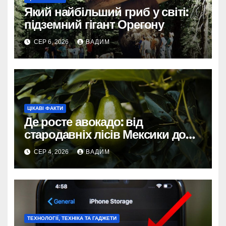
Який найбільший гриб у світі:
підземний гігант Орегону
СЕР 6, 2026
ВАДИМ
ЦІКАВІ ФАКТИ
Де росте авокадо: від
стародавніх лісів Мексики до
сучасних плантацій світу
СЕР 4, 2026
ВАДИМ
ТЕХНОЛОГІЇ, ТЕХНІКА ТА ГАДЖЕТИ