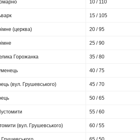
Комарно
10 / 110
ьварк
15 / 105
рімне (церква)
20 / 95
рімне
25 / 90
Велика Горожанка
35 / 80
Гуменець
40 / 75
ець (вул. Грушевського)
45 / 70
ець
50 / 65
 Пустомити
55 / 60
томити (вул. Грушевського)
60 / 55
. Грушевського
65 / 50