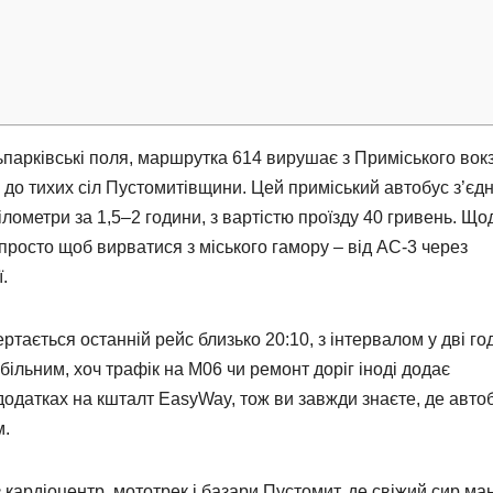
парківські поля, маршрутка 614 вирушає з Приміського вокз
 до тихих сіл Пустомитівщини. Цей приміський автобус з’єд
лометри за 1,5–2 години, з вартістю проїзду 40 гривень. Що
 просто щоб вирватися з міського гамору – від АС-3 через
.
ртається останній рейс близько 20:10, з інтервалом у дві го
більним, хоч трафік на М06 чи ремонт доріг іноді додає
додатках на кшталт EasyWay, тож ви завжди знаєте, де авто
м.
 кардіоцентр, мототрек і базари Пустомит, де свіжий сир ма