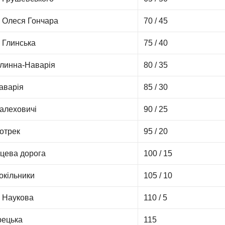
. Олеся Гончара
70 / 45
. Глинська
75 / 40
 Глинна-Наварія
80 / 35
Наварія
85 / 30
Малеховичі
90 / 25
отрек
95 / 20
ьцева дорога
100 / 15
Сокільники
105 / 10
. Наукова
110 / 5
ецька
115