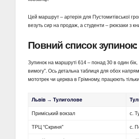
Цей маршрут – артерія для Пустомитівської гром
везуть сир на продаж, а студенти – рюкзаки з к
Повний список зупинок:
Зупинок на маршруті 614 – понад 30 в один бік, 
вимогу”. Ось детальна таблиця для обох напрямк
мототрек чи церква в Грімному, працюють тільк
Львів → Тулиголове
Тул
Приміський вокзал
с. 
ТРЦ “Скриня”
с. 