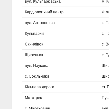
вул. Кульпарківська
м. 
Кардіологічний центр
Філ
вул. Антоновича
с. Г
Кульпарків
с. Г
Скнилівок
с. 
Щирецька
с. 
вул. Наукова
Щир
с. Сокільники
Щир
Кільцева дорога
ст.
Мототрек
Пус
с. Малеховичі
вул