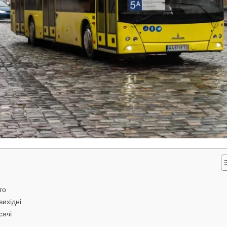
го
вихідні
сячі