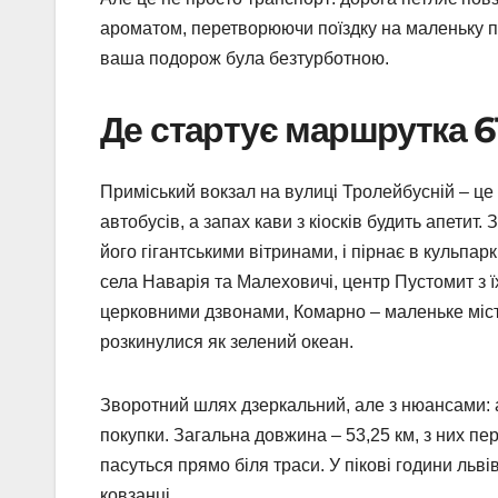
ароматом, перетворюючи поїздку на маленьку пр
ваша подорож була безтурботною.
Де стартує маршрутка 614
Приміський вокзал на вулиці Тролейбусній – це
автобусів, а запах кави з кіосків будить апетит
його гігантськими вітринами, і пірнає в кульпар
села Наварія та Малеховичі, центр Пустомит з 
церковними дзвонами, Комарно – маленьке місте
розкинулися як зелений океан.
Зворотний шлях дзеркальний, але з нюансами: ав
покупки. Загальна довжина – 53,25 км, з них пер
пасуться прямо біля траси. У пікові години львів
ковзанці.