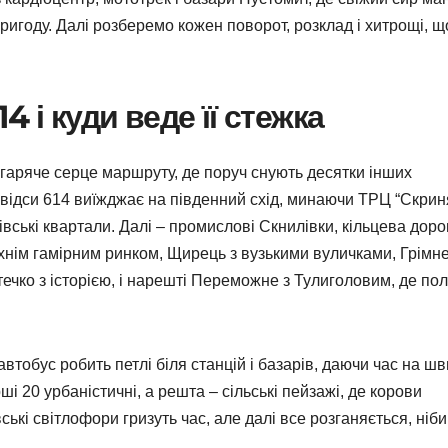
игоду. Далі розберемо кожен поворот, розклад і хитрощі, щ
 і куди веде її стежка
 гаряче серце маршруту, де поруч снують десятки інших
. Звідси 614 виїжджає на південний схід, минаючи ТРЦ “Скрин
ківські квартали. Далі – промислові Скнилівки, кільцева доро
їхнім гамірним ринком, Щирець з вузькими вуличками, Грімне
чко з історією, і нарешті Переможне з Тулиголовим, де по
тобус робить петлі біля станцій і базарів, даючи час на шв
ші 20 урбаністичні, а решта – сільські пейзажі, де корови
ські світлофори гризуть час, але далі все розганяється, ніби