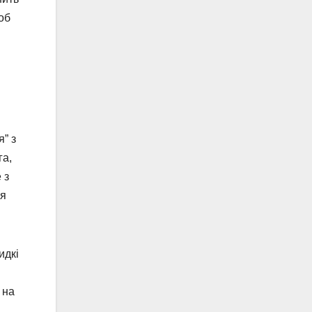
об
я” з
га,
 з
ля
идкі
 на