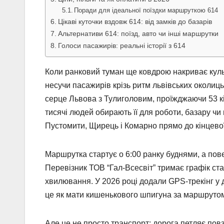
Поради для ідеальної поїздки маршруткою 614
Цікаві куточки вздовж 614: від замків до базарів
Альтернативи 614: поїзд, авто чи інші маршрутки
Голоси пасажирів: реальні історії з 614
Коли ранковий туман ще ковдрою накриває куль
несучи пасажирів крізь ритм львівських околиць
серце Львова з Тулиголовим, проїжджаючи 53 кі
тисячі людей обирають її для роботи, базару чи
Пустомити, Щирець і Комарно прямо до кінцевої
Маршрутка стартує о 6:00 ранку буднями, а пове
Перевізник ТОВ “Гал-Всесвіт” тримає графік ста
хвилювання. У 2026 році додали GPS-трекінг у 
це як мати кишенькового шпигуна за маршруто
Але це не просто транспорт: дорога петляє повз