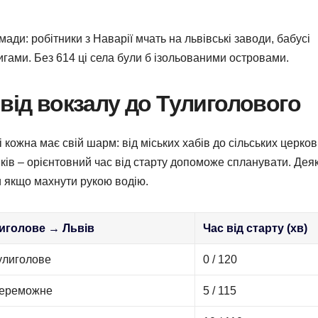
ади: робітники з Наварії мчать на львівські заводи, бабусі
нигами. Без 614 ці села були б ізольованими островами.
 від вокзалу до Тулиголового
і кожна має свій шарм: від міських хабів до сільських церков
ів – орієнтовний час від старту допоможе спланувати. Деякі
и якщо махнути рукою водію.
иголове → Львів
Час від старту (хв)
Тулиголове
0 / 120
Переможне
5 / 115