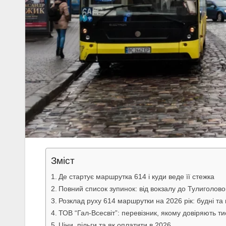
Зміст
Де стартує маршрутка 614 і куди веде її стежка
Повний список зупинок: від вокзалу до Тулиголово
Розклад руху 614 маршрутки на 2026 рік: будні та 
ТОВ “Гал-Всесвіт”: перевізник, якому довіряють ти
Ціни, пільги та як оплатити в 2026