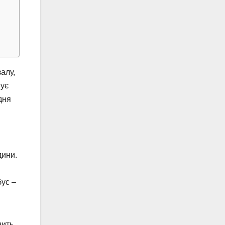
алу,
нує
дня
дини.
бус –
нить