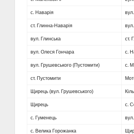
с. Наварія
вул
ст. Глинна-Наварія
вул
вул. Глинська
ст.
вул. Олеся Гончара
с. 
вул. Грушевського (Пустомити)
с. 
ст. Пустомити
Мот
Щирець (вул. Грушевського)
Кіл
Щирець
с. 
с. Гуменець
вул
с. Велика Горожанка
Щир