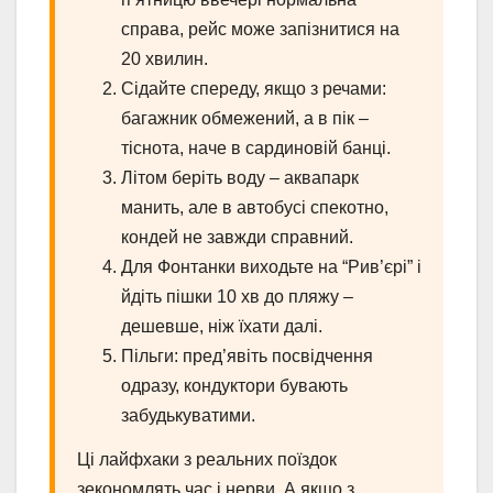
справа, рейс може запізнитися на
20 хвилин.
Сідайте спереду, якщо з речами:
багажник обмежений, а в пік –
тіснота, наче в сардиновій банці.
Літом беріть воду – аквапарк
манить, але в автобусі спекотно,
кондей не завжди справний.
Для Фонтанки виходьте на “Рив’єрі” і
йдіть пішки 10 хв до пляжу –
дешевше, ніж їхати далі.
Пільги: пред’явіть посвідчення
одразу, кондуктори бувають
забудькуватими.
Ці лайфхаки з реальних поїздок
зекономлять час і нерви. А якщо з