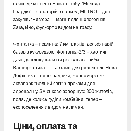
пляж, де місцеві смажать рибу. “Молода
Гвардія” – санаторій з парком, METRO – для
закупів. “Рив’єра” – магніт для шопоголіків:
Zara, кіно, фудкорт з видом на трасу.
Фонтанка – перлина: 7 км пляжів, дельфінарій,
базар з кукурудзою. Фонтанка-2/3 – хаотичні
дачі, де влітку палатки ростуть як гриби.
Вапнярка тиха, з ставками для риболовлі. Нова
Дофінівка – виноградники, Чорноморське –
аквапарк “Водний світ” з гіроками для
адреналіну. Змієнкове завершує: 800 жителів,
поля, де колись гуділи комбайни, тепер –
екопоселення з видом на лиман.
Ціни, оплата та