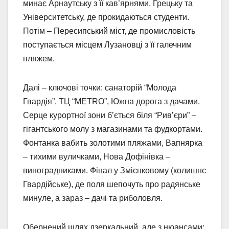
минає Арнаутську з її кав’ярнями, Грецьку та
Університетську, де прокидаються студенти.
Потім – Пересипський міст, де промисловість
поступається місцем Лузановці з її галечним
пляжем.
Далі – ключові точки: санаторій “Молода
Гвардія”, ТЦ “METRO”, Южна дорога з дачами.
Серце курортної зони б’ється біля “Рив’єри” –
гігантського молу з магазинами та фудкортами.
Фонтанка вабить золотими пляжами, Вапнярка
– тихими вуличками, Нова Дофінівка –
виноградниками. Фінал у Змієнковому (колишнє
Гвардійське), де поля шепочуть про радянське
минуле, а зараз – дачі та риболовля.
Обернений шлях дзеркальний, але з нюансами: