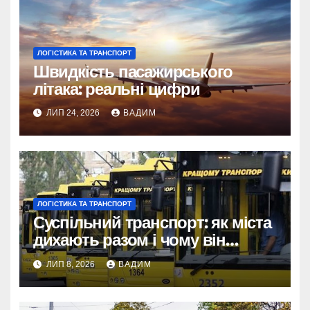
ЛОГІСТИКА ТА ТРАНСПОРТ
Швидкість пасажирського
літака: реальні цифри
ЛИП 24, 2026
ВАДИМ
ЛОГІСТИКА ТА ТРАНСПОРТ
Суспільний транспорт: як міста
дихають разом і чому він
змінює наше життя
ЛИП 8, 2026
ВАДИМ