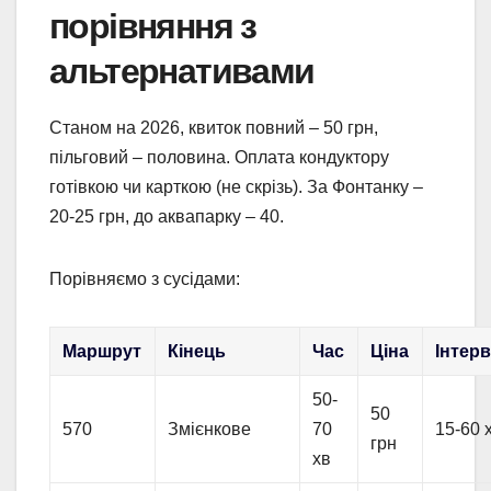
порівняння з
альтернативами
Станом на 2026, квиток повний – 50 грн,
пільговий – половина. Оплата кондуктору
готівкою чи карткою (не скрізь). За Фонтанку –
20-25 грн, до аквапарку – 40.
Порівняємо з сусідами:
Маршрут
Кінець
Час
Ціна
Інтер
50-
50
570
Змієнкове
70
15-60 
грн
хв