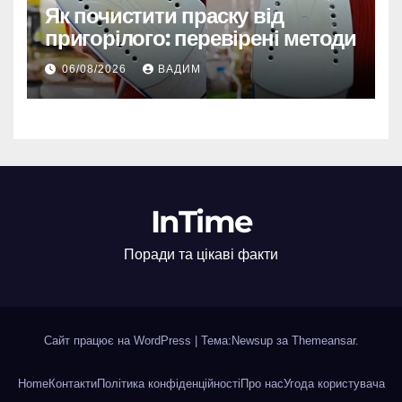
Як почистити праску від
пригорілого: перевірені методи
06/08/2026
ВАДИМ
InTime
Поради та цікаві факти
Сайт працює на WordPress
|
Тема:Newsup за
Themeansar
.
Home
Контакти
Політика конфіденційності
Про нас
Угода користувача