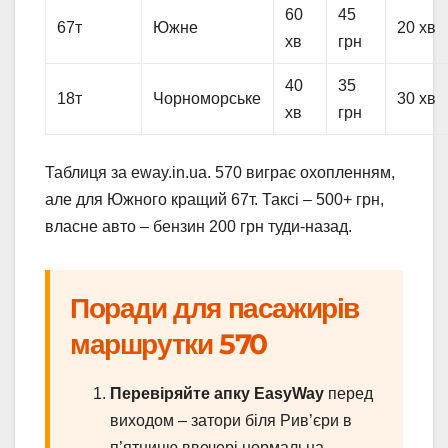
60
45
67т
Южне
20 хв
хв
грн
40
35
18т
Чорноморське
30 хв
хв
грн
Таблиця за eway.in.ua. 570 виграє охопленням,
але для Южного кращий 67т. Таксі – 500+ грн,
власне авто – бензин 200 грн туди-назад.
Поради для пасажирів
маршрутки 570
Перевіряйте апку EasyWay
перед
виходом – затори біля Рив’єри в
п’ятницю ввечері нормальна