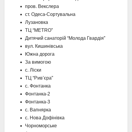
пров. Векслера
ст. Одеса-Сортувальна
Лузановка
ТЦ “METRO”
Дитячий санаторій “Молода Гвардія”
вул. Кишинівська
Южна дорога
За вимогою
с. Ліски
ТЦ “Рив’єра”
с. Фонтанка
Фонтанка-2
Фонтанка-3
с. Вапнярка
с. Нова Дофінівка
Чорноморське