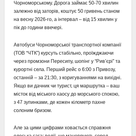
Чорноморському. Дорога займає 50-70 хвилин
залежно від заторів, коштує 50 гривень станом
на весну 2026-го, а інтервал – від 15 хвилин у
пік до години ввечері.
Автобуси Чорноморської транспортної компанії
(ТОВ “ЧТК”) курсуть стабільно, проїжджаючи
через промзони Пересипу, шопінг у “Рив’єрі” та
курортні села. Перший рейс о 6:00 з Привозу,
останній – за 21:30, з коригуваннями на вихідні.
Якщо ви дачник чи турист, ця маршрутка – ваш
місток від міського хаосу до морського спокою,
з 47 зупинками, де кожен кілометр пахне
солоним бризом.
Але за цими цифрами ховається справжня
одеська сага: водії, що маневрують серед