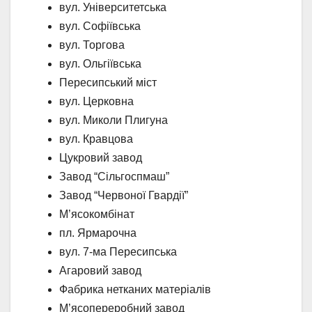
вул. Університетська
вул. Софіївська
вул. Торгова
вул. Ольгіївська
Пересипський міст
вул. Церковна
вул. Миколи Плигуна
вул. Кравцова
Цукровий завод
Завод “Сільгоспмаш”
Завод “Червоної Гвардії”
М’ясокомбінат
пл. Ярмарочна
вул. 7-ма Пересипська
Агаровий завод
Фабрика нетканих матеріалів
М’ясопереробний завод