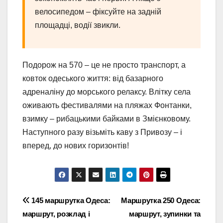
велосипедом – фіксуйте на задній
площадці, водії звикли.
Подорож на 570 – це не просто транспорт, а
ковток одеського життя: від базарного
адреналіну до морського релаксу. Влітку села
оживають фестивалями на пляжах Фонтанки,
взимку – рибацькими байками в Змієнковому.
Наступного разу візьміть каву з Привозу – і
вперед, до нових горизонтів!
Навігація
145 маршрутка Одеса:
Маршрутка 250 Одеса:
маршрут, розклад і
маршрут, зупинки та