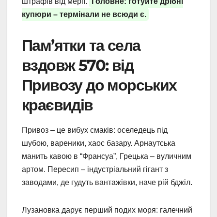
штрафів від мерії.
Головне: готуйте дрібні
купюри – термінали не всюди є.
Пам’ятки та села
вздовж 570: від
Привозу до морських
краєвидів
Привоз – це вибух смаків: оселедець під
шубою, вареники, хаос базару. Арнаутська
манить кавою в “Франсуа”, Грецька – вуличним
артом. Пересип – індустріальний гігант з
заводами, де гудуть вантажівки, наче рій бджіл.
Лузановка дарує перший подих моря: галечний