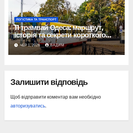
ЛОГІСТИКА ТА ТРАНСПОРТ
11 трамвай Одеса: маршрут,
історія та секрети короткого
шляху крізь Молдаванку
ЧЕР 1, 2026
ВАДИМ
Залишити відповідь
Щоб відправити коментар вам необхідно
авторизуватись
.