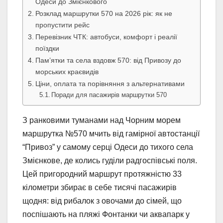
Одеси до Змієнкового
Розклад маршрутки 570 на 2026 рік: як не
пропустити рейс
Перевізник ЧТК: автобуси, комфорт і реалії
поїздки
Пам’ятки та села вздовж 570: від Привозу до
морських краєвидів
Ціни, оплата та порівняння з альтернативами
Поради для пасажирів маршрутки 570
З ранковими туманами над Чорним морем
маршрутка №570 мчить від гамірної автостанції
“Привоз” у самому серці Одеси до тихого села
Змієнкове, де колись гуділи радгоспівські поля.
Цей пригородний маршрут протяжністю 33
кілометри збирає в себе тисячі пасажирів
щодня: від рибалок з овочами до сімей, що
поспішають на пляжі Фонтанки чи аквапарк у