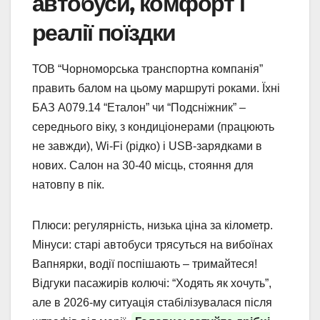
автобуси, комфорт і
реалії поїздки
ТОВ “Чорноморська транспортна компанія”
править балом на цьому маршруті роками. Їхні
БАЗ А079.14 “Еталон” чи “Подсніжник” –
середнього віку, з кондиціонерами (працюють
не завжди), Wi-Fi (рідко) і USB-зарядками в
нових. Салон на 30-40 місць, стояння для
натовпу в пік.
Плюси: регулярність, низька ціна за кілометр.
Мінуси: старі автобуси трясуться на вибоїнах
Вапнярки, водії поспішають – тримайтеся!
Відгуки пасажирів колючі: “Ходять як хочуть”,
але в 2026-му ситуація стабілізувалася після