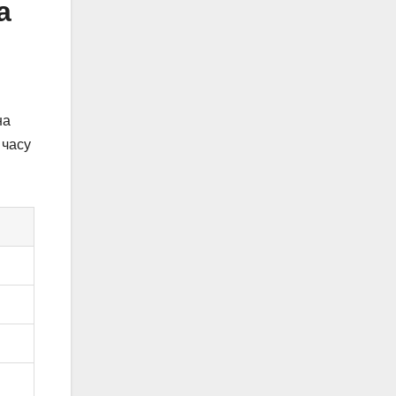
а
на
 часу