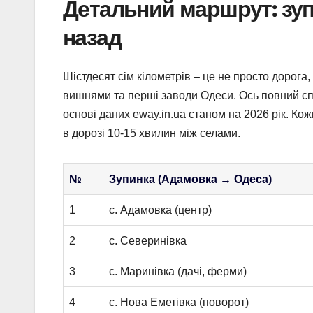
Детальний маршрут: зуп
назад
Шістдесят сім кілометрів – це не просто дорога,
вишнями та перші заводи Одеси. Ось повний с
основі даних eway.in.ua станом на 2026 рік. Ко
в дорозі 10-15 хвилин між селами.
№
Зупинка (Адамовка → Одеса)
1
с. Адамовка (центр)
2
с. Северинівка
3
с. Маринівка (дачі, ферми)
4
с. Нова Еметівка (поворот)