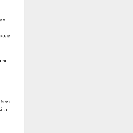
ким
 коли
елі,
 біля
й, а