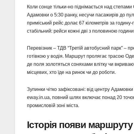
Коли сонце тільки-но піднімається над степам
Адамовки о 5:30 ранку, несучи пасажирів до пу
приміський рейс долає 67 кілометрів за годину-п
стабільний: рейси кожні дві з половиною години,
Перевізник – ТДВ “Третій автобусний парк” – пр
готівкою у водія. Маршрут пролягає трасою Оде
де поля золотяться соняхами влітку чи вкривают
місцевих, хто їде на ринок чи до роботи.
Зупинки чітко зафіксовані: від центру Адамовки
eway.in.ua, повний шлях включає понад 20 точок
промисловій зоні міста.
Історія появи маршруту 