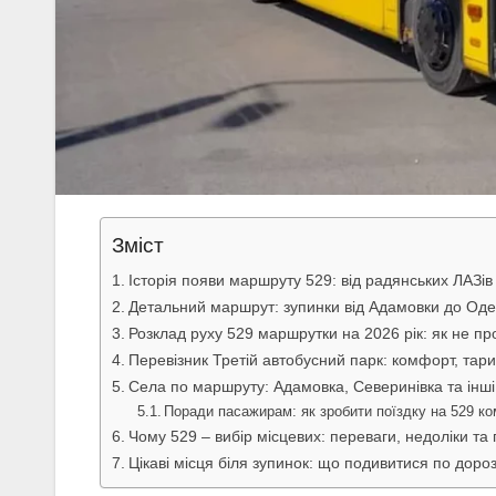
Зміст
Історія появи маршруту 529: від радянських ЛАЗів
Детальний маршрут: зупинки від Адамовки до Оде
Розклад руху 529 маршрутки на 2026 рік: як не пр
Перевізник Третій автобусний парк: комфорт, тари
Села по маршруту: Адамовка, Северинівка та ін
Поради пасажирам: як зробити поїздку на 529 к
Чому 529 – вибір місцевих: переваги, недоліки та
Цікаві місця біля зупинок: що подивитися по дороз