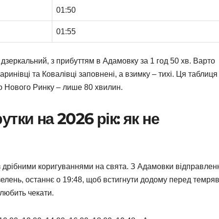
01:50
01:55
дзеркальний, з прибуттям в Адамовку за 1 год 50 хв. Варто
аринівці та Ковалівці заповнені, а взимку – тихі. Ця таблиця
о Нового Ринку – лише 80 хвилин.
тки на 2026 рік: як не
 з дрібними коригуваннями на свята. З Адамовки відправлен
зелень, останнє о 19:48, щоб встигнути додому перед темря
 любить чекати.