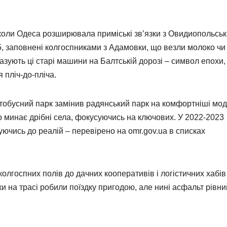
 коли Одеса розширювала приміські зв’язки з Овидиопольсь
695, заповнені колгоспниками з Адамовки, що везли молоко чи
казують ці старі машини на Балтській дорозі – символ епохи,
 пліч-до-пліча.
тобусний парк замінив радянський парк на комфортніші мод
що минає дрібні села, фокусуючись на ключових. У 2022-2023
уючись до реалій – перевірено на omr.gov.ua в списках
олгоспних полів до дачних кооперативів і логістичних хабів
и на трасі робили поїздку пригодою, але нині асфальт рівни