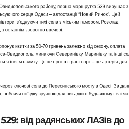
и Овидиопольського району, перша маршрутка 529 вирушає з
льсуючого серця Одеси – автостанції “Новий Ринок”. Цей
івтори, з’єднуючи тихі села з міським гамором. Розклад
 з останнім зворотно ввечері.
опонує квитки за 50-70 гривень залежно від сезону, оплата
са-Овидиополь, минаючи Северинівку, Маринівку та інші се
ься інеєм взимку. Це не просто транспорт – це артерія для
 через ключові села до Пересипського мосту в Одесі. За да
, роблячи поїздку зручною для висадки в будь-якому селі чи
529: від радянських ЛАЗів до