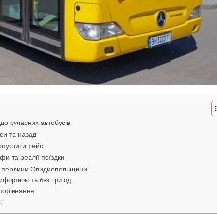
 до сучасних автобусів
си та назад
опустити рейс
фи та реалії поїздки
ші перлини Овидиопольщини
омфортною та без пригод
 порівняння
і