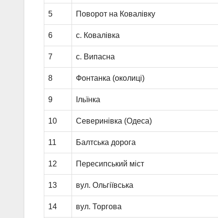
5
Поворот на Ковалівку
6
с. Ковалівка
7
с. Випасна
8
Фонтанка (околиці)
9
Ільїнка
10
Северинівка (Одеса)
11
Балтська дорога
12
Пересипський міст
13
вул. Ольгіївська
14
вул. Торгова