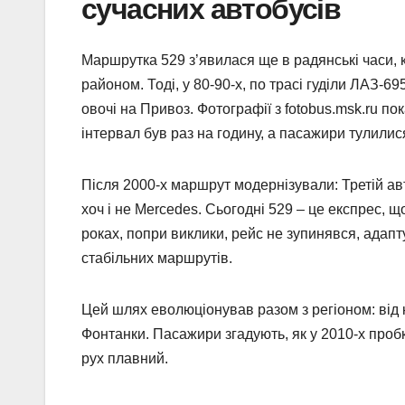
сучасних автобусів
Маршрутка 529 з’явилася ще в радянські часи,
районом. Тоді, у 80-90-х, по трасі гуділи ЛАЗ-
овочі на Привоз. Фотографії з fotobus.msk.ru по
інтервал був раз на годину, а пасажири тулилися
Після 2000-х маршрут модернізували: Третій ав
хоч і не Mercedes. Сьогодні 529 – це експрес, 
роках, попри виклики, рейс не зупинявся, адапт
стабільних маршрутів.
Цей шлях еволюціонував разом з регіоном: від к
Фонтанки. Пасажири згадують, як у 2010-х пробк
рух плавний.