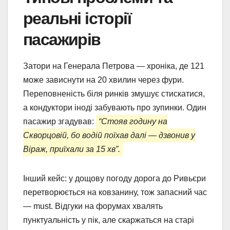
реальні історії
пасажирів
Затори на Генерала Петрова — хроніка, де 121
може зависнути на 20 хвилин через фури.
Переповненість біля ринків змушує стискатися,
а кондуктори іноді забувають про зупинки. Один
пасажир згадував:
“Стояв годину на
Скворцовій, бо водій поїхав далі — дзвонив у
Віраж, приїхали за 15 хв”.
Інший кейс: у дощову погоду дорога до Ривьєри
перетворюється на ковзанину, тож запасний час
— must. Відгуки на форумах хвалять
пунктуальність у пік, але скаржаться на старі