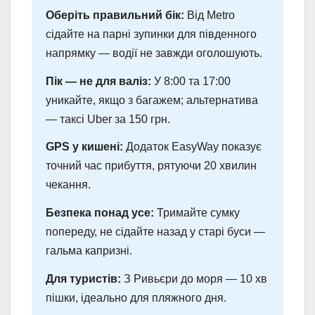
Оберіть правильний бік:
Від Metro
сідайте на парні зупинки для південного
напрямку — водії не завжди оголошують.
Пік — не для валіз:
У 8:00 та 17:00
уникайте, якщо з багажем; альтернатива
— таксі Uber за 150 грн.
GPS у кишені:
Додаток EasyWay показує
точний час прибуття, рятуючи 20 хвилин
чекання.
Безпека понад усе:
Тримайте сумку
попереду, не сідайте назад у старі буси —
гальма капризні.
Для туристів:
З Ривьєри до моря — 10 хв
пішки, ідеально для пляжного дня.