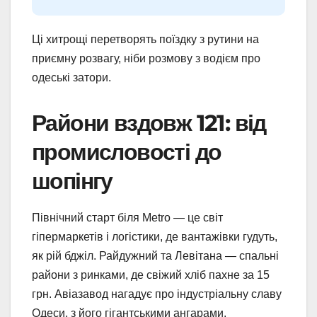
Ці хитрощі перетворять поїздку з рутини на
приємну розвагу, ніби розмову з водієм про
одеські затори.
Райони вздовж 121: від
промисловості до
шопінгу
Північний старт біля Metro — це світ
гіпермаркетів і логістики, де вантажівки гудуть,
як рій бджіл. Райдужний та Левітана — спальні
райони з ринками, де свіжий хліб пахне за 15
грн. Авіазавод нагадує про індустріальну славу
Одеси, з його гігантськими ангарами.