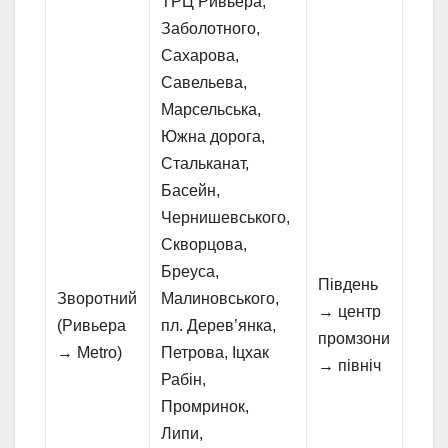
ТРЦ Ривьера,
Заболотного,
Сахарова,
Савельева,
Марсельська,
Южна дорога,
Стальканат,
Басейн,
Чернишевського,
Скворцова,
Бреуса,
Південь
Зворотний
Малиновського,
→ центр
(Ривьера
пл. Дерев’янка,
промзони
→ Metro)
Петрова, Іцхак
→ північ
Рабін,
Промринок,
Липи,