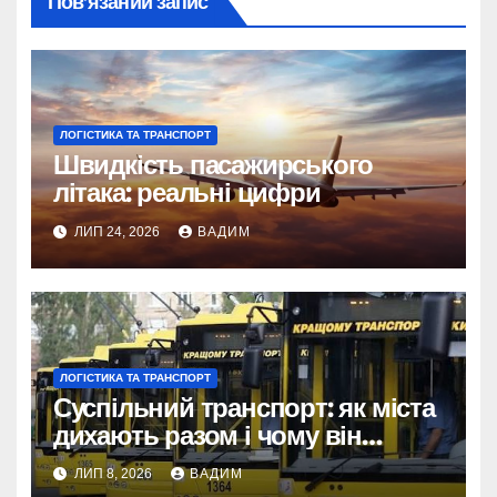
Пов’язаний запис
ЛОГІСТИКА ТА ТРАНСПОРТ
Швидкість пасажирського
літака: реальні цифри
ЛИП 24, 2026
ВАДИМ
ЛОГІСТИКА ТА ТРАНСПОРТ
Суспільний транспорт: як міста
дихають разом і чому він
змінює наше життя
ЛИП 8, 2026
ВАДИМ