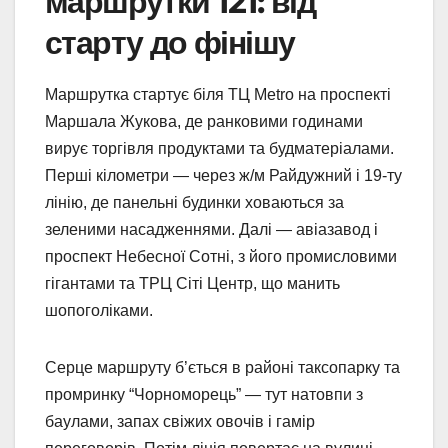
маршрутки 121: від
старту до фінішу
Маршрутка стартує біля ТЦ Metro на проспекті
Маршала Жукова, де ранковими годинами
вирує торгівля продуктами та будматеріалами.
Перші кілометри — через ж/м Райдужний і 19-ту
лінію, де панельні будинки ховаються за
зеленими насадженнями. Далі — авіазавод і
проспект Небесної Сотні, з його промисловими
гігантами та ТРЦ Сіті Центр, що манить
шопоголіками.
Серце маршруту б’ється в районі таксопарку та
промринку “Чорноморець” — тут натовпи з
баулами, запах свіжих овочів і гамір