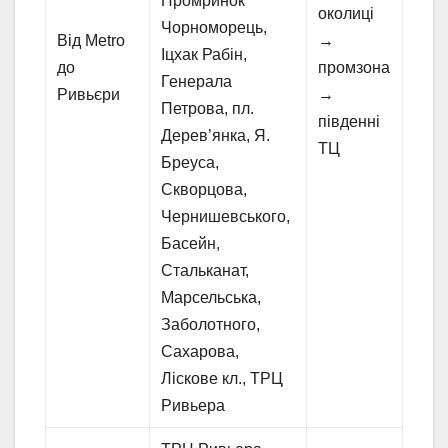
Промринок
околиці
Чорноморець,
Від Metro
→
Іцхак Рабін,
до
промзона
Генерала
Ривьєри
→
Петрова, пл.
південні
Дерев’янка, Я.
ТЦ
Бреуса,
Скворцова,
Чернишевського,
Басейн,
Стальканат,
Марсельська,
Заболотного,
Сахарова,
Ліскове кл., ТРЦ
Ривьера