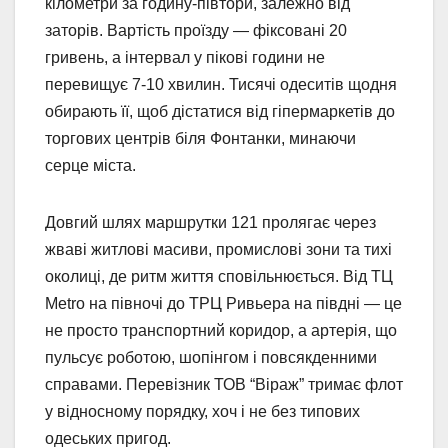
кілометри за годину-півтори, залежно від
заторів. Вартість проїзду — фіксовані 20
гривень, а інтервал у пікові години не
перевищує 7-10 хвилин. Тисячі одеситів щодня
обирають її, щоб дістатися від гіпермаркетів до
торгових центрів біля Фонтанки, минаючи
серце міста.
Довгий шлях маршрутки 121 пролягає через
жваві житлові масиви, промислові зони та тихі
околиці, де ритм життя сповільнюється. Від ТЦ
Metro на півночі до ТРЦ Ривьера на півдні — це
не просто транспортний коридор, а артерія, що
пульсує роботою, шопінгом і повсякденними
справами. Перевізник ТОВ “Віраж” тримає флот
у відносному порядку, хоч і не без типових
одеських пригод.