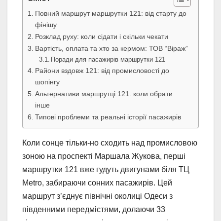
Повний маршрут маршрутки 121: від старту до
фінішу
Розклад руху: коли сідати і скільки чекати
Вартість, оплата та хто за кермом: ТОВ “Віраж”
Поради для пасажирів маршрутки 121
Райони вздовж 121: від промисловості до
шопінгу
Альтернативи маршрутці 121: коли обрати
інше
Типові проблеми та реальні історії пасажирів
Коли сонце тільки-но сходить над промисловою
зоною на проспекті Маршала Жукова, перші
маршрутки 121 вже гудуть двигунами біля ТЦ
Metro, забираючи сонних пасажирів. Цей
маршрут з’єднує північні околиці Одеси з
південними передмістями, долаючи 33