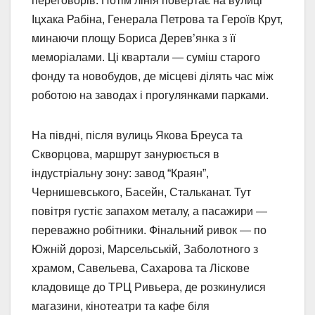
переговорів. Потім лінія повертає на вулиці
Іцхака Рабіна, Генерала Петрова та Героїв Крут,
минаючи площу Бориса Дерев’янка з її
меморіалами. Ці квартали — суміш старого
фонду та новобудов, де місцеві ділять час між
роботою на заводах і прогулянками парками.
На півдні, після вулиць Якова Бреуса та
Скворцова, маршрут занурюється в
індустріальну зону: завод “Краян”,
Чернишевського, Басейн, Стальканат. Тут
повітря густіє запахом металу, а пасажири —
переважно робітники. Фінальний ривок — по
Южній дорозі, Марсельській, Заболотного з
храмом, Савельева, Сахарова та Ліскове
кладовище до ТРЦ Ривьера, де розкинулися
магазини, кінотеатри та кафе біля