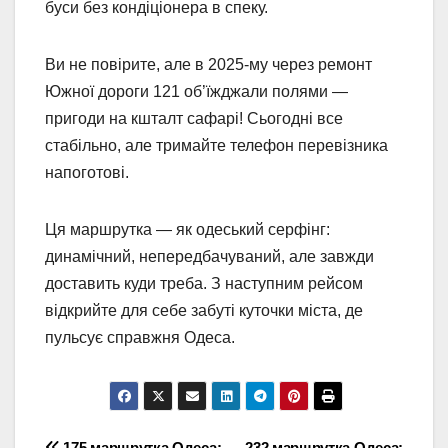
буси без кондіціонера в спеку.
Ви не повірите, але в 2025-му через ремонт
Южної дороги 121 об’їжджали полями —
пригоди на кшталт сафарі! Сьогодні все
стабільно, але тримайте телефон перевізника
напоготові.
Ця маршрутка — як одеський серфінг:
динамічний, непередбачуваний, але завжди
доставить куди треба. З наступним рейсом
відкрийте для себе забуті куточки міста, де
пульсує справжня Одеса.
175 маршрутка Одеса:
232 маршрутка Одеса: