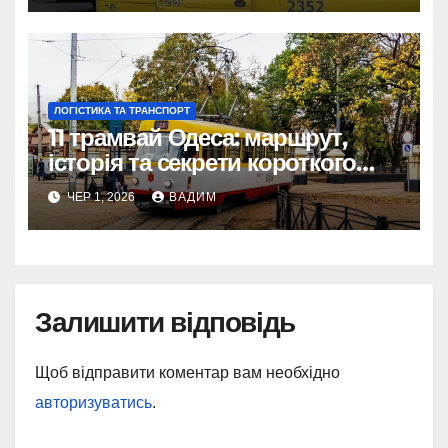
ЛОГІСТИКА ТА ТРАНСПОРТ
11 трамвай Одеса: маршрут,
історія та секрети короткого
шляху крізь Молдаванку
ЧЕР 1, 2026
ВАДИМ
Залишити відповідь
Щоб відправити коментар вам необхідно
авторизуватись
.