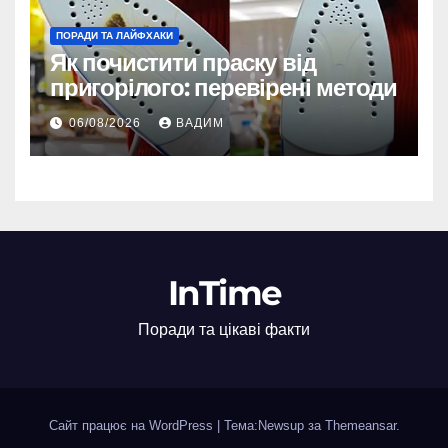
ПОРАДИ ТА ЛАЙФХАКИ
Як почистити праску від
пригорілого: перевірені методи
06/08/2026
ВАДИМ
InTime
Поради та цікаві факти
Сайт працює на WordPress
|
Тема:Newsup за
Themeansar
.