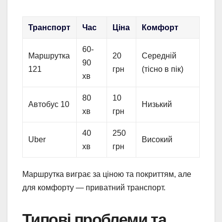
Транспорт
Час
Ціна
Комфорт
60-
Маршрутка
20
Середній
90
121
грн
(тісно в пік)
хв
80
10
Автобус 10
Низький
хв
грн
40
250
Uber
Високий
хв
грн
Маршрутка виграє за ціною та покриттям, але
для комфорту — приватний транспорт.
Типові проблеми та