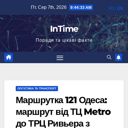
Перейти
Пт. Сер 7th, 2026
9:44:34 AM
RU
UK
до
вмісту
InTime
Поради та цікаві факти
ЛОГІСТИКА ТА ТРАНСПОРТ
Маршрутка 121 Одеса:
маршрут від ТЦ Metro
до ТРЦ Ривьера з