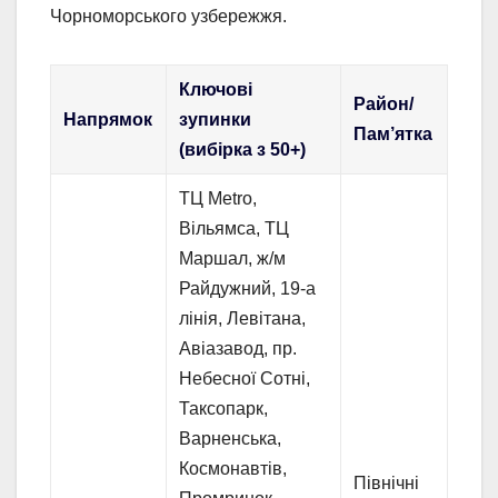
Чорноморського узбережжя.
Ключові
Район/
Напрямок
зупинки
Пам’ятка
(вибірка з 50+)
ТЦ Metro,
Вільямса, ТЦ
Маршал, ж/м
Райдужний, 19-а
лінія, Левітана,
Авіазавод, пр.
Небесної Сотні,
Таксопарк,
Варненська,
Космонавтів,
Північні