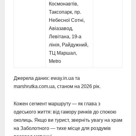
Космонавтів,
Таксопарк, пр.
Небесної Сотні,
Авіазавод,
Левітана, 19-а
лінія, Райдужний,
ТЦ Маршал,
Metro
Джерела даних: eway.in.ua та
marshrutka.com.ua, станом на 2026 рік.
Кожен сегмент маршруту — як глава з
одеського життя: від гамору ринків до спокою
околиць. Якщо ви турист, зверніть увагу на храм
на Заболотного — тихе місце для роздумів