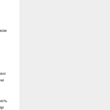
иком
вні
 чи
ають
йде