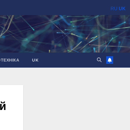
RU
UK
ОТЕХНІКА
UK
ий