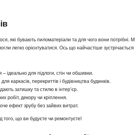
ів
ся, які бувають пиломатеріали та для чого вони потрібні. 
огли легко орієнтуватися. Ось що найчастіше зустрічається
ня – ідеально для підлоги, стін чи обшивки.
для каркасів, перекриттів і будівництва будинків.
одають затишку та стилю в інтер’єр.
них робіт, декору чи кріплення.
 хоче ефект зрубу без зайвих витрат.
д того, що ви будуєте чи ремонтуєте!