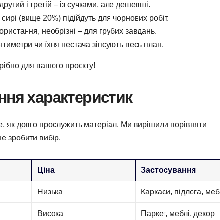
ругий і третій – із сучками, але дешевші.
 сирі (вище 20%) підійдуть для чорнових робіт.
икористання, необрізні – для грубих завдань.
антиметри чи їхня нестача зіпсують весь план.
рібно для вашого проєкту!
ння характеристик
те, як довго прослужить матеріал. Ми вирішили порівняти
е зробити вибір.
Ціна
Застосування
Низька
Каркаси, підлога, меб
Висока
Паркет, меблі, декор