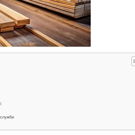
ї
 служби