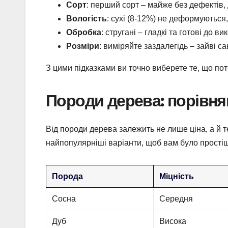
Сорт
: перший сорт – майже без дефектів, д
Вологість
: сухі (8-12%) не деформуються,
Обробка
: стругані – гладкі та готові до в
Розміри
: виміряйте заздалегідь – зайві с
З цими підказками ви точно виберете те, що пот
Породи дерева: порівня
Від породи дерева залежить не лише ціна, а й 
найпопулярніші варіанти, щоб вам було простіш
Порода
Міцність
Сосна
Середня
Дуб
Висока