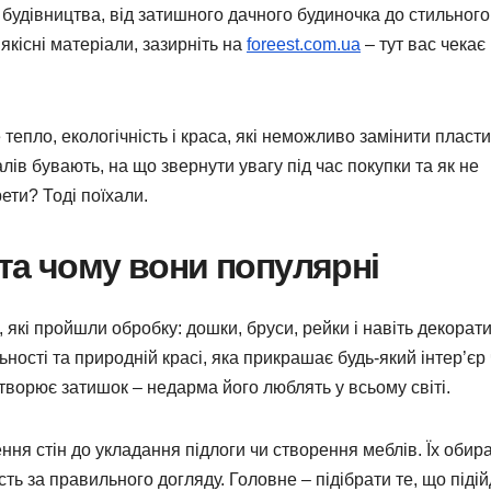
будівництва, від затишного дачного будиночка до стильного
якісні матеріали, зазирніть на
foreest.com.ua
– тут вас чекає
 тепло, екологічність і краса, які неможливо замінити пласт
лів бувають, на що звернути увагу під час покупки та як не
ети? Тоді поїхали.
та чому вони популярні
 які пройшли обробку: дошки, бруси, рейки і навіть декорати
ності та природній красі, яка прикрашає будь-який інтер’єр
створює затишок – недарма його люблять у всьому світі.
ння стін до укладання підлоги чи створення меблів. Їх обир
ість за правильного догляду. Головне – підібрати те, що піді