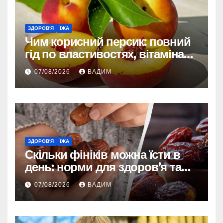
ЗДОРОВ'Я
ЇЖА
Чим корисний персик: повний
гід по властивостях, вітамінах і
впливі на організм
07/08/2026
ВАДИМ
ЗДОРОВ'Я
ЇЖА
Скільки фініків можна їсти в
день: норми для здоров’я та
енергії
07/08/2026
ВАДИМ