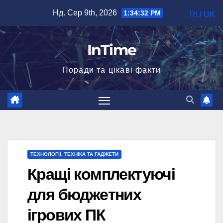
Перейти
Нд. Сер 9th, 2026
1:34:33 PM
RU
UK
до
вмісту
InTime
Поради та цікаві факти
ТЕХНОЛОГІЇ, ТЕХНІКА ТА ГАДЖЕТИ
Кращі комплектуючі
для бюджетних
ігрових ПК