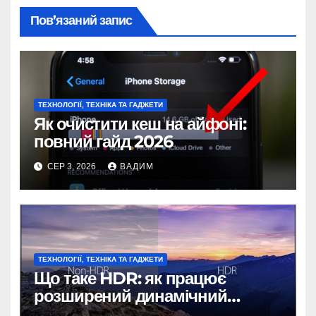
Пов’язаний запис
ТЕХНОЛОГІЇ, ТЕХНІКА ТА ГАДЖЕТИ
Як очистити кеш на айфоні:
повний гайд 2026
СЕР 3, 2026
ВАДИМ
ТЕХНОЛОГІЇ, ТЕХНІКА ТА ГАДЖЕТИ
Що таке HDR: як працює
розширений динамічний
діапазон