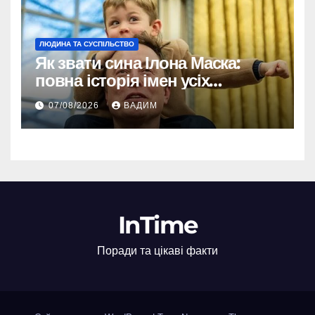
ЛЮДИНА ТА СУСПІЛЬСТВО
Як звати сина Ілона Маска:
повна історія імен усіх
хлопчиків мільярдера
07/08/2026
ВАДИМ
InTime
Поради та цікаві факти