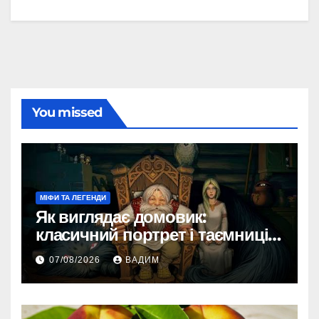
You missed
МІФИ ТА ЛЕГЕНДИ
Як виглядає домовик:
класичний портрет і таємниці
зовнішності
07/08/2026
ВАДИМ