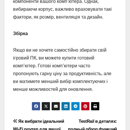
компоненти вашого комп’ютера. Однак,
вибираючи корпус, важливо враховувати такі
фактори, як розмір, вентиляція та дизайн.
Збірка
Якщо ви не хочете самостійно збирати свій
ігровий ПК, ви можете купити готовий
комп’ютер. Готові комп’ютери часто
пропонують гарну ціну за продуктивність, але
ви матимете менший вибір комплектуючих і
менше можливостей для оновлення.
Навігація
Як вибрати ідеальний
TestRail в деталях:
Wi-Fi роутер для вашої
полный обзор функций