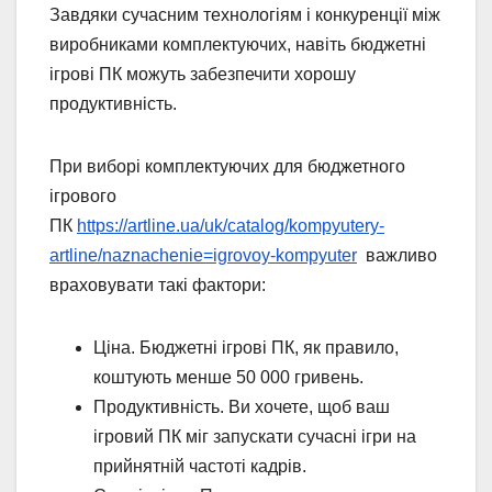
Завдяки сучасним технологіям і конкуренції між
виробниками комплектуючих, навіть бюджетні
ігрові ПК можуть забезпечити хорошу
продуктивність.
При виборі комплектуючих для бюджетного
ігрового
ПК
https://artline.ua/uk/catalog/kompyutery-
artline/naznachenie=igrovoy-kompyuter
важливо
враховувати такі фактори:
Ціна. Бюджетні ігрові ПК, як правило,
коштують менше 50 000 гривень.
Продуктивність. Ви хочете, щоб ваш
ігровий ПК міг запускати сучасні ігри на
прийнятній частоті кадрів.