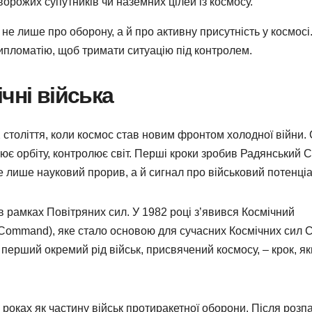
рожих супутників чи наземних цілей із космосу.
 не лише про оборону, а й про активну присутність у космосі
дипломатію, щоб тримати ситуацію під контролем.
чні війська
X століття, коли космос став новим фронтом холодної війни
ює орбіту, контролює світ. Перші кроки зробив Радянський 
не лише науковий прорив, а й сигнал про військовий потенціа
в рамках Повітряних сил. У 1982 році з’явився Космічний
 Command), яке стало основою для сучасних Космічних сил 
 перший окремий рід військ, присвячений космосу, – крок, я
 роках як частину військ протиракетної оборони. Після розп