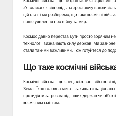
Космічні війська – це не фантастика з фільмів, 
з’явилися як відповідь на зростаючу важливість
цій статті ми розберемо, що таке космічні військ
наше уявлення про війну та мир.
Космос давно перестав бути просто зоряним неб
технології визначають силу держав. Ми зазирнем
стали такими важливими. Тож готуйтеся до подо
Що таке космічні війська
Космічні війська – це спеціалізовані військові п
Землі. Їхня головна мета – захищати національні
протидіяти загрозам від інших держав чи об’єкті
космічним сміттям.