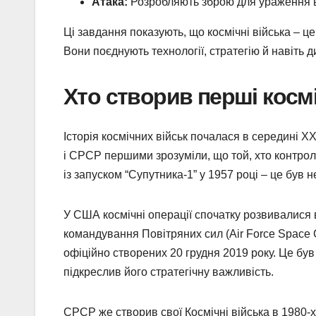
Атака:
Розробляють зброю для ураження во
Ці завдання показують, що космічні війська – це
Вони поєднують технології, стратегію й навіть 
Хто створив перші космі
Історія космічних військ почалася в середині X
і СРСР першими зрозуміли, що той, хто контрол
із запуском “Супутника-1” у 1957 році – це був 
У США космічні операції спочатку розвивалися 
командування Повітряних сил (Air Force Space
офіційно створених 20 грудня 2019 року. Це був
підкреслив його стратегічну важливість.
СРСР же створив свої Космічні війська в 1980-х