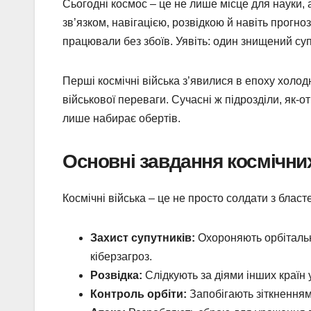
Сьогодні космос – це не лише місце для науки, 
зв’язком, навігацією, розвідкою й навіть прогно
працювали без збоїв. Уявіть: один знищений суп
Перші космічні війська з’явилися в епоху холод
військової переваги. Сучасні ж підрозділи, як-о
лише набирає обертів.
Основні завдання космічних
Космічні війська – це не просто солдати з блас
Захист супутників:
Охороняють орбітальні
кіберзагроз.
Розвідка:
Слідкують за діями інших країн у
Контроль орбіти:
Запобігають зіткненням 