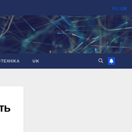
RU
UK
ОТЕХНІКА
UK
ть