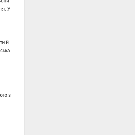
 Вони
тя. У
ти й
йська
ого з