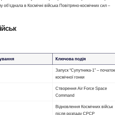
му об’єднала в Космічні війська Повітряно-космічних сил –
ійськ
нування
Ключова подія
Запуск “Супутника-1” – почато
космічної гонки
Створення Air Force Space
Command
Відновлення Космічних військ
після розпаду СРСР