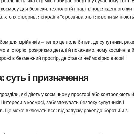
а реальність, яка стрімко набирає обертів у сучасному світі.
 космосу для безпеки, технологій і навіть повсякденного жит
а, хто їх створив, які країни їх розвивають і як вони змінюють
ом для мрійників – тепер це поле битви, де супутники, раке
о в історію, розкриємо деталі й покажемо, чому космічні ві
рожі в безмежний простір, де ставки неймовірно високі!
: суть і призначення
ідрозділи, які діють у космічному просторі або контролюють й
 інтереси в космосі, забезпечувати безпеку супутників і
в. Це може включати все: від запуску ракет до боротьби з