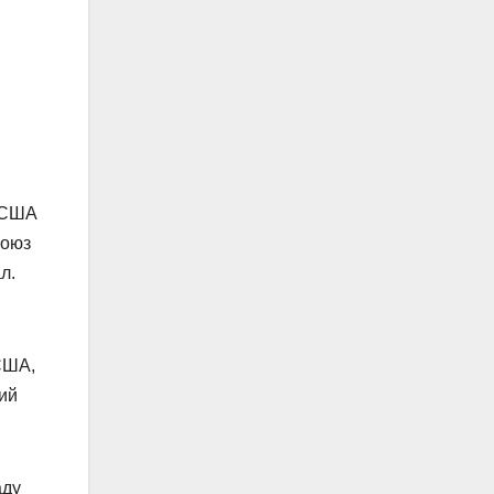
.
. США
Союз
л.
США,
кий
аду