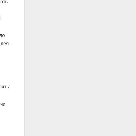
ують
!
 до
ідея
лять:
 чи