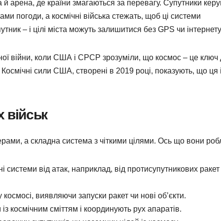
а й арена, де країни змагаються за перевагу. Супутники кер
зами погоди, а космічні війська стежать, щоб ці системи
утник – і цілі міста можуть залишитися без GPS чи інтернету
ної війни, коли США і СРСР зрозуміли, що космос – це ключ
т Космічні сили США, створені в 2019 році, показують, що ця 
 військ
терами, а складна система з чіткими цілями. Ось що вони роб
 системи від атак, наприклад, від протисупутникових ракет
 космосі, виявляючи запуски ракет чи нові об’єкти.
із космічним сміттям і координують рух апаратів.