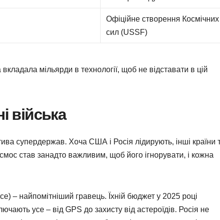
Офіційне створення Космічних
сил (USSF)
вкладала мільярди в технології, щоб не відставати в цій
і війська
тива супердержав. Хоча США і Росія лідирують, інші країни 
осмос став занадто важливим, щоб його ігнорувати, і кожна
e) – найпомітніший гравець. Їхній бюджет у 2025 році
ючають усе – від GPS до захисту від астероїдів. Росія не