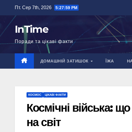
Перейти
Пт. Сер 7th, 2026
5:28:01 PM
до
вмісту
InTime
Поради та цікаві факти
ДОМАШНІЙ ЗАТИШОК
ЇЖА
Н
КОСМОС
ЦІКАВІ ФАКТИ
Космічні війська: що
на світ