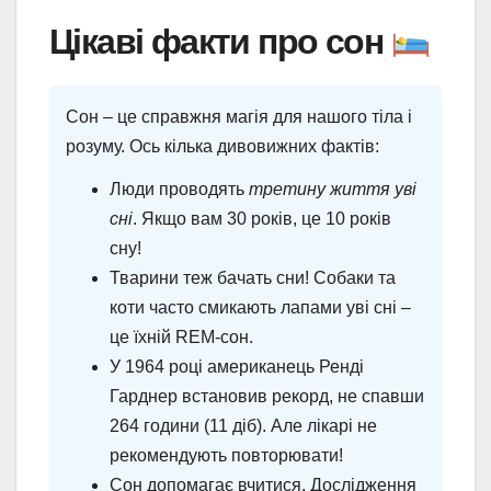
Цікаві факти про сон
Сон – це справжня магія для нашого тіла і
розуму. Ось кілька дивовижних фактів:
Люди проводять
третину життя уві
сні
. Якщо вам 30 років, це 10 років
сну!
Тварини теж бачать сни! Собаки та
коти часто смикають лапами уві сні –
це їхній REM-сон.
У 1964 році американець Ренді
Гарднер встановив рекорд, не спавши
264 години (11 діб). Але лікарі не
рекомендують повторювати!
Сон допомагає вчитися. Дослідження