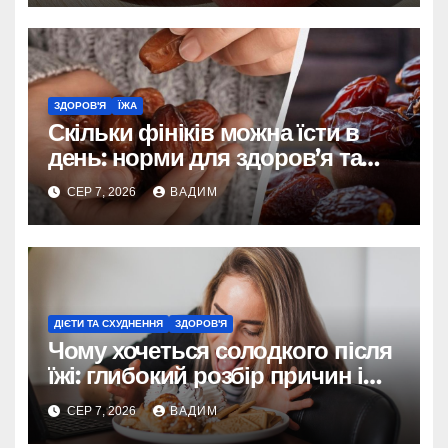
ЗДОРОВ'Я
ЇЖА
Скільки фініків можна їсти в
день: норми для здоров’я та
енергії
СЕР 7, 2026
ВАДИМ
ДІЄТИ ТА СХУДНЕННЯ
ЗДОРОВ'Я
Чому хочеться солодкого після
їжі: глибокий розбір причин і
способів контролювати потяг
СЕР 7, 2026
ВАДИМ