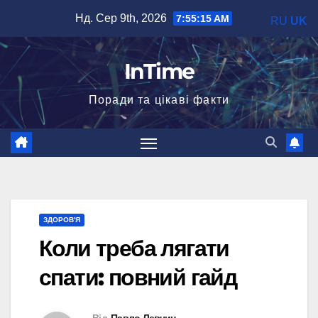
Перейти
Нд. Сер 9th, 2026
7:55:16 AM
RU
UK
до
вмісту
InTime
Поради та цікаві факти
ЗДОРОВ'Я
Коли треба лягати
спати: повний гайд