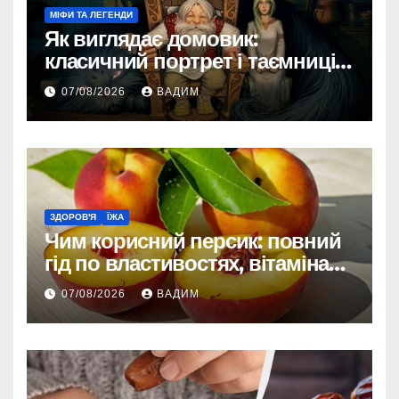
МІФИ ТА ЛЕГЕНДИ
Як виглядає домовик:
класичний портрет і таємниці
зовнішності
07/08/2026
ВАДИМ
ЗДОРОВ'Я
ЇЖА
Чим корисний персик: повний
гід по властивостях, вітамінах і
впливі на організм
07/08/2026
ВАДИМ