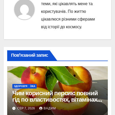
теми, які цікавлять мене та
користувачів. По життю
цікавлюся різними сферами
від історії до космосу.
Пов’язаний запис
ЗДОРОВ'Я
ЇЖА
Чим корисний персик: повний
гід по властивостях, вітамінах і
впливі на організм
СЕР 7, 2026
ВАДИМ