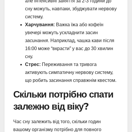
але інтенсивні заняття за 2-3 години до
сну можуть, навпаки, збуджувати нервову
систему.
Харчування:
Важка їжа або кофеїн
увечері можуть ускладнити засин
засинання
. Наприклад, чашка кави після
16:00 може “вкрасти” у вас до 30 хвилин
сну.
Стрес:
Переживання та тривога
активують симпатичну нервову систему,
що робить засинання справжнім квестом.
Скільки потрібно спати
залежно від віку?
Час сну залежить від того, скільки годин
вашому організму потрібно для повного