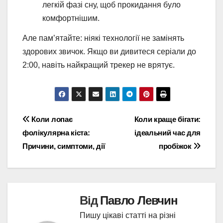
легкій фазі сну, щоб прокидання було
комфортнішим.
Але пам’ятайте: ніякі технології не замінять
здорових звичок. Якщо ви дивитеся серіали до
2:00, навіть найкращий трекер не врятує.
Навігація
Коли лопає
Коли краще бігати:
фолікулярна кіста:
ідеальний час для
записів
Причини, симптоми, дії
пробіжок
Від
Павло Левчин
Пишу цікаві статті на різні