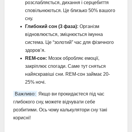
розслабляється, дихання і серцебиття
сповільнюються. Це близько 50% вашого
сну.
Глибокий сон (3 фаза):
Організм
відновлюється, зміцнюється імунна
система. Це “золотий” час для фізичного
здоров’я.
REM-сон:
Мозок обробляє емоції,
закріплює спогади. Саме тут сняться
найяскравіші сни. REM-сон займає 20-
25% ночі.
Важливо:
Якщо ви прокидаєтеся під час
глибокого сну, можете відчувати себе
розбитими. Ось чому калькулятори сну такі
корисні!