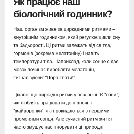
Як працює наш
біологічний годинник?
Наш організм живе за циркадними ритмами –
внутрішнім годинником, який регулює цикли сну
та бадьорості. Ці ритми залежать від світла,
гормонів (зокрема мелатоніну) і навіть
температури тіла. Наприклад, коли сонце сідає,
мозок починає виробляти мелатонін,
сигналізуючи: “Пора спати!”
Цікаво, що циркадні ритми у всіх різні. Є “сови”,
які люблять працювати до півночі, і
“жайворонки”, які прокидаються з першими
променями сонця. Але сучасний ритм життя
часто змушує нас ігнорувати ці природні