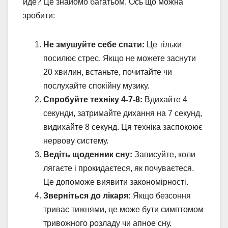
йде? Це знайомо багатьом. Ось що можна
зробити:
Не змушуйте себе спати:
Це тільки
посилює стрес. Якщо не можете заснути
20 хвилин, встаньте, почитайте чи
послухайте спокійну музику.
Спробуйте техніку 4-7-8:
Вдихайте 4
секунди, затримайте дихання на 7 секунд,
видихайте 8 секунд. Ця техніка заспокоює
нервову систему.
Ведіть щоденник сну:
Записуйте, коли
лягаєте і прокидаєтеся, як почуваєтеся.
Це допоможе виявити закономірності.
Зверніться до лікаря:
Якщо безсоння
триває тижнями, це може бути симптомом
тривожного розладу чи апное сну.