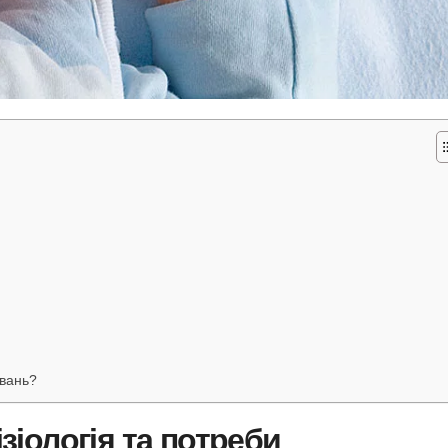
увань?
ізіологія та потреби