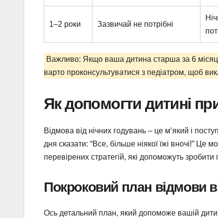
Ніч
1–2 роки
Зазвичай не потрібні
пот
Важливо: Якщо ваша дитина старша за 6 місяці
варто проконсультуватися з педіатром, щоб вик
Як допомогти дитині при
Відмова від нічних годувань – це м’який і пост
дня сказати: “Все, більше ніякої їжі вночі!” Це м
перевірених стратегій, які допоможуть зробити
Покроковий план відмови в
Ось детальний план, який допоможе вашій дитині