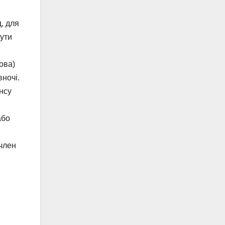
, для
нути
ова)
вночі.
нсу
або
 член