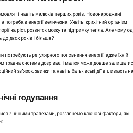
емовлят і навіть малюків перших років. Новонароджені
а потреба в енергії величезна. Уявіть: крихітний організм
рії на ріст, розвиток мозку та підтримку тепла. Але чому од
ь до двох років і більше?
іти потребують регулярного поповнення енергії, адже їхній
ком травна система дозріває, і малюк може довше залишати
ійний зв’язок, звички та навіть батьківські дії впливають на
нічні годування
ся з нічними трапезами, розглянемо ключові фактори, які
и: