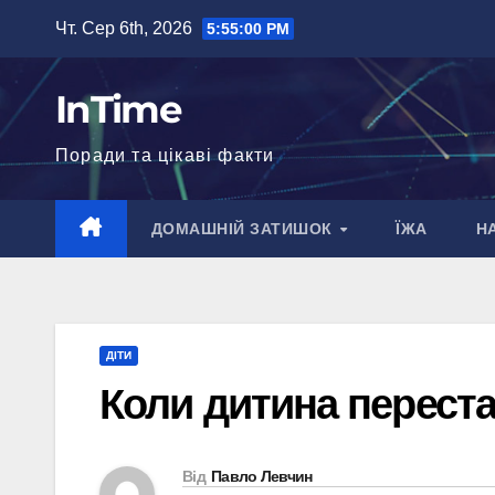
Перейти
Чт. Сер 6th, 2026
5:55:01 PM
до
вмісту
InTime
Поради та цікаві факти
ДОМАШНІЙ ЗАТИШОК
ЇЖА
Н
ДІТИ
Коли дитина перестає
Від
Павло Левчин