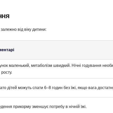
ння
залежно від віку дитини:
ментарі
нок маленький, метаболізм швидкий. Нічні годування необх
 росту.
ато дітей можуть спати 6–8 годин без їжі, якщо вага достатн
дення прикорму зменшує потребу в нічній їжі.