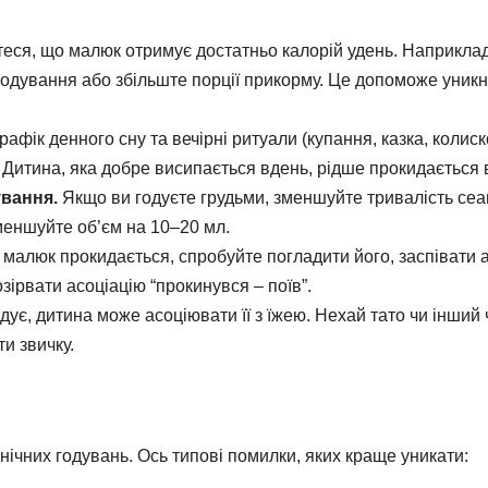
ся, що малюк отримує достатньо калорій удень. Наприклад
 годування або збільште порції прикорму. Це допоможе уник
афік денного сну та вечірні ритуали (купання, казка, колиск
 Дитина, яка добре висипається вдень, рідше прокидається 
ування.
Якщо ви годуєте грудьми, зменшуйте тривалість сеа
еншуйте об’єм на 10–20 мл.
малюк прокидається, спробуйте погладити його, заспівати 
зірвати асоціацію “прокинувся – поїв”.
є, дитина може асоціювати її з їжею. Нехай тато чи інший
и звичку.
 нічних годувань. Ось типові помилки, яких краще уникати: