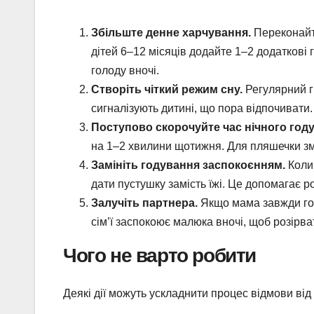
Збільште денне харчування.
Переконайте
дітей 6–12 місяців додайте 1–2 додаткові
голоду вночі.
Створіть чіткий режим сну.
Регулярний гр
сигналізують дитині, що пора відпочивати.
Поступово скорочуйте час нічного год
на 1–2 хвилини щотижня. Для пляшечки зм
Замініть годування заспокоєнням.
Коли 
дати пустушку замість їжі. Це допомагає ро
Залучіть партнера.
Якщо мама завжди году
сім’ї заспокоює малюка вночі, щоб розірват
Чого не варто робити
Деякі дії можуть ускладнити процес відмови від