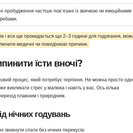
ні пробудження частіше пов’язані із звичкою чи емоційними
ребами.
в і все ще прокидається що 2–3 години для годування, мож
лючити медичні чи поведінкові причини.
пинити їсти вночі?
уповий процес, який потребує терпіння. Не можна просто одн
оже викликати стрес у малюка і навіть у вас. Ось кілька
 перехід плавним і природним.
ід нічних годувань
 звикнути спати без нічних перекусів: