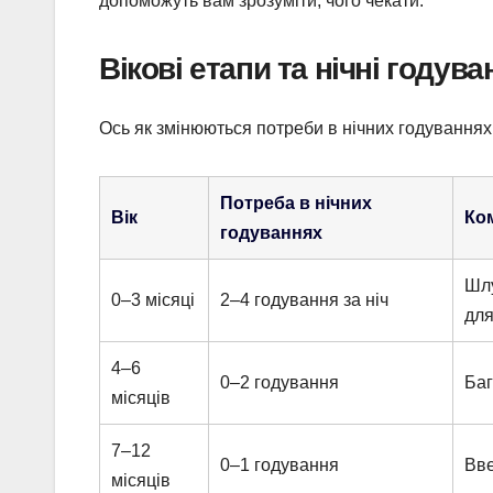
допоможуть вам зрозуміти, чого чекати.
Вікові етапи та нічні годува
Ось як змінюються потреби в нічних годуваннях 
Потреба в нічних
Вік
Ко
годуваннях
Шлу
0–3 місяці
2–4 годування за ніч
для
4–6
0–2 годування
Баг
місяців
7–12
0–1 годування
Вве
місяців