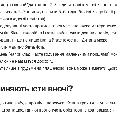
ці) зазвичай їдять кожні 2–3 години, навіть уночі, через ш
кі важать 6–7 кг, можуть спати 5–6 годин без їжі, якщо їхній 
кої академії педіатрії).
годовуванні часто прокидаються частіше, адже материнське
міш більш калорійна і може забезпечити довший період сит
вання – це не лише їжа, а й заспокоєння. Дитина може
чути мамину близькість.
день (наприклад, часте годування маленькими порціями) мо
люк не наїдається досхочу.
ти лише з грудьми чи пляшечкою, вона може вимагати цьог
иняють їсти вночі?
итина забуде про нічні перекуси. Кожна крихітка – унікальн
атри та дослідники пропонують орієнтовні вікові рамки, які