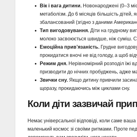
Вік і вага дитини.
Новонароджені (0–3 міся
метаболізм. До 6 місяців більшість дітей, я
збалансований (згідно з даними Американсь
Тип вигодовування.
Діти на грудному ви
молоко засвоюється швидше, ніж суміш. Су
Емоційна прив’язаність.
Грудне вигодову
прокидатися вночі не від голоду, а щоб від
Режим дня.
Нерівномірний розподіл їжі в
призводити до нічних пробуджень, адже ма
Звички сну.
Якщо дитину привчили засина
щоразу, прокидаючись між циклами сну.
Коли діти зазвичай прип
Немає універсальної відповіді, коли саме ваша д
маленький космос зі своїми ритмами. Проте педі