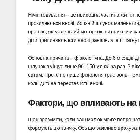
Нічні годування – це природна частина життя н
прокидаються вночі, бо їхній шлунок маленький, 
працює, як маленький моторчик, витрачаючи кало
діти припиняють їсти вночі раніше, а інші тягнут
Основна причина – фізіологічна. До 6 місяців д
шлунок вміщує лише 90–150 мл їжі за раз. З ві
ситим. Проте не лише фізіологія грає роль – емоц
коли дитина перестає їсти вночі.
Фактори, що впливають на 
Щоб зрозуміти, коли ваш малюк може попрощати
формують цю звичку. Ось що важливо врахуват