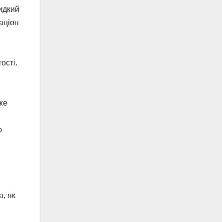
видкий
раціон
ості.
же
о
а, як