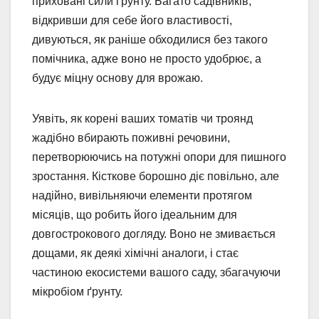
приховані сили ґрунту. Багато садівників,
відкривши для себе його властивості,
дивуються, як раніше обходилися без такого
помічника, адже воно не просто удобрює, а
будує міцну основу для врожаю.
Уявіть, як корені ваших томатів чи троянд
жадібно вбирають поживні речовини,
перетворюючись на потужні опори для пишного
зростання. Кісткове борошно діє повільно, але
надійно, вивільняючи елементи протягом
місяців, що робить його ідеальним для
довгострокового догляду. Воно не змивається
дощами, як деякі хімічні аналоги, і стає
частиною екосистеми вашого саду, збагачуючи
мікробіом ґрунту.