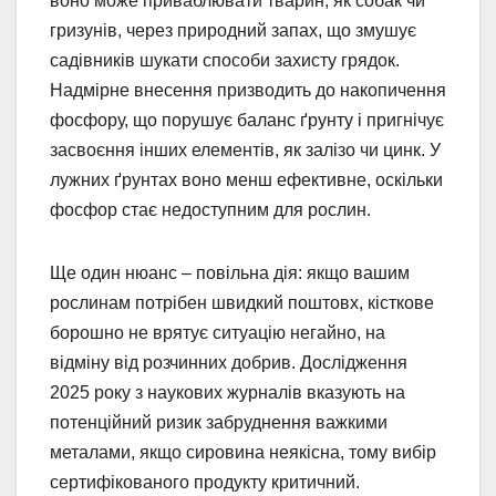
воно може приваблювати тварин, як собак чи
гризунів, через природний запах, що змушує
садівників шукати способи захисту грядок.
Надмірне внесення призводить до накопичення
фосфору, що порушує баланс ґрунту і пригнічує
засвоєння інших елементів, як залізо чи цинк. У
лужних ґрунтах воно менш ефективне, оскільки
фосфор стає недоступним для рослин.
Ще один нюанс – повільна дія: якщо вашим
рослинам потрібен швидкий поштовх, кісткове
борошно не врятує ситуацію негайно, на
відміну від розчинних добрив. Дослідження
2025 року з наукових журналів вказують на
потенційний ризик забруднення важкими
металами, якщо сировина неякісна, тому вибір
сертифікованого продукту критичний.