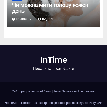
Чи можна мити голову кожен
день
05/08/2026
ВАДИМ
InTime
Поради та цікаві факти
Сайт працює на WordPress
|
Тема:Newsup за
Themeansar
.
Home
Контакти
Політика конфіденційності
Про нас
Угода користувача