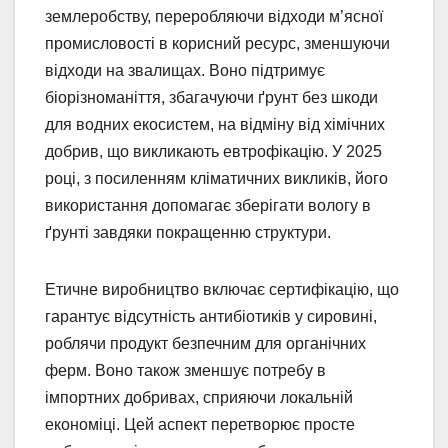
землеробству, переробляючи відходи м’ясної
промисловості в корисний ресурс, зменшуючи
відходи на звалищах. Воно підтримує
біорізноманіття, збагачуючи ґрунт без шкоди
для водних екосистем, на відміну від хімічних
добрив, що викликають евтрофікацію. У 2025
році, з посиленням кліматичних викликів, його
використання допомагає зберігати вологу в
ґрунті завдяки покращенню структури.
Етичне виробництво включає сертифікацію, що
гарантує відсутність антибіотиків у сировині,
роблячи продукт безпечним для органічних
ферм. Воно також зменшує потребу в
імпортних добривах, сприяючи локальній
економіці. Цей аспект перетворює просте