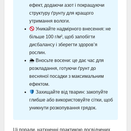
ефект, додаючи азот і покращуючи
структуру ґрунту для кращого
утримання вологи.
Уникайте надмірного внесення: не
більше 100 г/м², щоб запобігти
дисбалансу і зберегти здоров’я
рослин.
🌦 Вносьте восени: це дає час для
розкладання, готуючи ґрунт до
весняної посадки з максимальним
ефектом.
Захищайте від тварин: закопуйте
глибше або використовуйте сітки, щоб
уникнути розкопування грядок.
Ці поради, натхненні практикою досвідчених