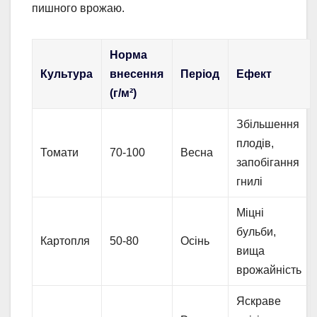
пишного врожаю.
Норма
Культура
внесення
Період
Ефект
(г/м²)
Збільшення
плодів,
Томати
70-100
Весна
запобігання
гнилі
Міцні
бульби,
Картопля
50-80
Осінь
вища
врожайність
Яскраве