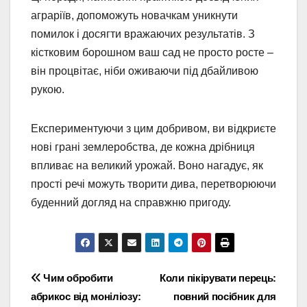
аграріїв, допоможуть новачкам уникнути
помилок і досягти вражаючих результатів. З
кістковим борошном ваш сад не просто росте –
він процвітає, ніби оживаючи під дбайливою
рукою.
Експериментуючи з цим добривом, ви відкриєте
нові грані землеробства, де кожна дрібниця
впливає на великий урожай. Воно нагадує, як
прості речі можуть творити дива, перетворюючи
буденний догляд на справжню пригоду.
Навігація
Чим обробити
Коли пікірувати перець:
абрикос від моніліозу:
повний посібник для