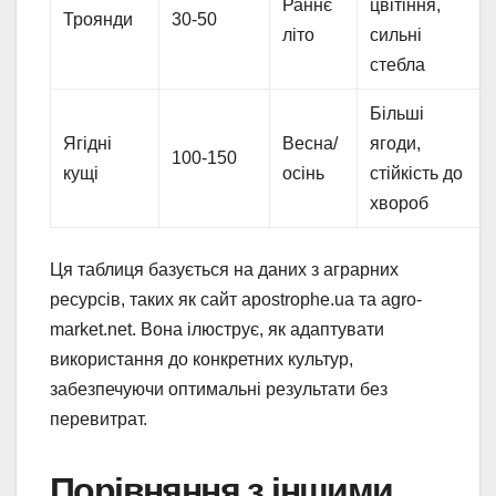
Раннє
цвітіння,
Троянди
30-50
літо
сильні
стебла
Більші
Ягідні
Весна/
ягоди,
100-150
кущі
осінь
стійкість до
хвороб
Ця таблиця базується на даних з аграрних
ресурсів, таких як сайт apostrophe.ua та agro-
market.net. Вона ілюструє, як адаптувати
використання до конкретних культур,
забезпечуючи оптимальні результати без
перевитрат.
Порівняння з іншими