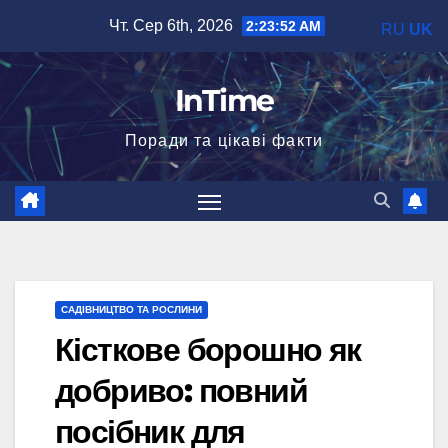
Перейти
Чт. Сер 6th, 2026
2:23:53 AM
RU
UK
до
вмісту
InTime
Поради та цікаві факти
САДІВНИЦТВО ТА РОСЛИНИ
Кісткове борошно як
добриво: повний
посібник для