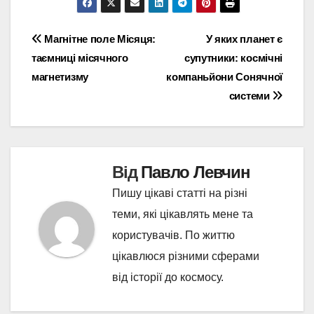
Навігація
Магнітне поле Місяця:
У яких планет є
таємниці місячного
супутники: космічні
записів
магнетизму
компаньйони Сонячної
системи
Від
Павло Левчин
Пишу цікаві статті на різні
теми, які цікавлять мене та
користувачів. По життю
цікавлюся різними сферами
від історії до космосу.