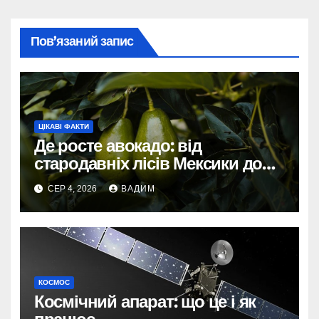
Пов’язаний запис
ЦІКАВІ ФАКТИ
Де росте авокадо: від
стародавніх лісів Мексики до
сучасних плантацій світу
СЕР 4, 2026
ВАДИМ
КОСМОС
Космічний апарат: що це і як