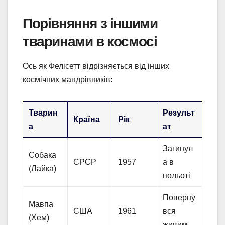
Порівняння з іншими
тваринами в космосі
Ось як Фелісетт відрізняється від інших
космічних мандрівників:
Тварин
Результ
Країна
Рік
а
ат
Загинул
Собака
СРСР
1957
а в
(Лайка)
польоті
Поверну
Мавпа
США
1961
вся
(Хем)
живим