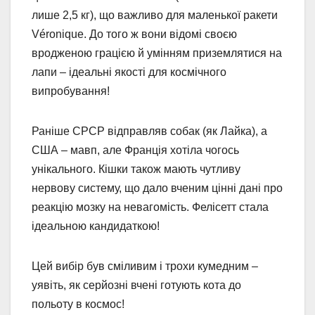
лише 2,5 кг), що важливо для маленької ракети
Véronique. До того ж вони відомі своєю
вродженою грацією й умінням приземлятися на
лапи – ідеальні якості для космічного
випробування!
Раніше СРСР відправляв собак (як Лайка), а
США – мавп, але Франція хотіла чогось
унікального. Кішки також мають чутливу
нервову систему, що дало вченим цінні дані про
реакцію мозку на невагомість. Фелісетт стала
ідеальною кандидаткою!
Цей вибір був сміливим і трохи кумедним –
уявіть, як серйозні вчені готують кота до
польоту в космос!