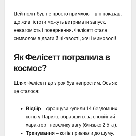
Цей політ був не просто примхою – він показав,
що живі істоти можуть витримати запуск,
невагомість і повернення. Фелісетт стала
символом відваги й цікавості, хоч і мимоволі!
Як Фелісетт потрапила в
космос?
Шлях Фелісетт до зірок був непростим. Ось як
це сталося:
Відбір
– французи купили 14 бездомних
котів у Парижі, обравши їх за спокійний
характер і невелику вагу (близько 2,5 кг).
Тренування
– котів привчали до шуму,