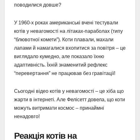
поводилися довше?
У 1960-х роках американські вчені тестували
котів у невагомості на літаках-параболах (типу
“блювотної комети”). Коти плавали, махали
лапами й намагалися вхопитися за повітря – це
виглядало кумедно, але показало їхню
адаптивність. Їхній знаменитий рефлекс
“перевертання” не працював без гравітації!
Сьогодні відео котів у невагомості – це хіба що
жарти в інтернеті. Але Фелісетт довела, що коти
можуть витримати космос – принаймні
ненадовго!
Реакція котів на