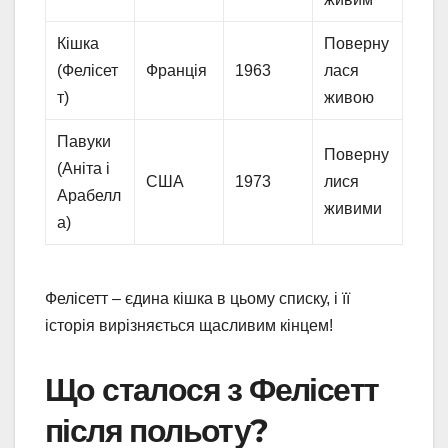
Кішка
Поверну
(Фелісет
Франція
1963
лася
т)
живою
Павуки
Поверну
(Аніта і
США
1973
лися
Арабелл
живими
а)
Фелісетт – єдина кішка в цьому списку, і її
історія вирізняється щасливим кінцем!
Що сталося з Фелісетт
після польоту?