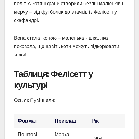
політ. А котячі фани створили безліч малюнків і
мерчу – від футболок до значків із Фелісетт у
скафандрі.
Вона стала іконою – маленька кішка, яка
показала, що навіть коти можуть підкорювати
зірки!
Таблиця: Фелісетт у
культурі
Ось як її увічнили:
Формат
Приклад
Рік
Поштові
Марка
1964