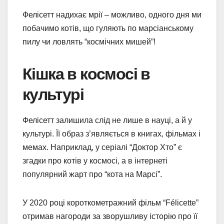
Фелісетт надихає мрії – можливо, одного дня ми
побачимо котів, що гуляють по марсіанському
пилу чи ловлять “космічних мишей”!
Кішка в космосі в
культурі
Фелісетт залишила слід не лише в науці, а й у
культурі. Її образ з’являється в книгах, фільмах і
мемах. Наприклад, у серіалі “Доктор Хто” є
згадки про котів у космосі, а в інтернеті
популярний жарт про “кота на Марсі”.
У 2020 році короткометражний фільм “Félicette”
отримав нагороди за зворушливу історію про її