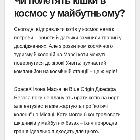
Чи полетять кішки в
космос у майбутньому?
Сьогодні відправляти котів у космос немає
потреби – роботи й датчики замінили тварин у
дослідженнях. Але з розвитком космічного
туризму й колоній на Марсі коти можуть
повернутися до зірок! Уявіть: пухнастий
компаньйон на космічній станції – це ж мрія!
SpaceX Ілона Маска чи Blue Origin Джеффа
Безоса поки не планують брати котів на борт,
але ентузіасти вже жартують про “котячі
колонії” на Місяці. Коти могли б контролювати
шкідників у майбутніх базах – їхня природна
грація ідеально підходить для цього.