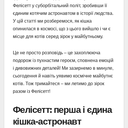
Фелісетт у суборбітальний політ, зробивши її
єдиним котячим астронавтом в історії людства.
У цій статті ми розберемося, як кішка
опинилася в космосі, що з цього вийшло і чи є
місце для котів серед зірок у майбутньому.
Це не просто розповідь – це захоплююча
подорож із пухнастим героєм, сповнена емоцій
і дивовижних деталей! Ми зазирнемо в минуле,
сьогодення й навіть уявимо космічне майбутнє
котів. Тож тримайтеся – ми летимо до зірок
разом із Фелісетт!
Фелісетт: перша і єдина
кішка-астронавт