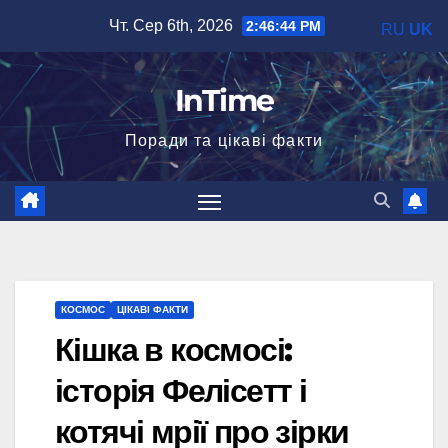
Перейти
Чт. Сер 6th, 2026
2:46:46 PM
RU
UK
до
вмісту
InTime
Поради та цікаві факти
КОСМОС
ЦІКАВІ ФАКТИ
Кішка в космосі:
історія Фелісетт і
котячі мрії про зірки