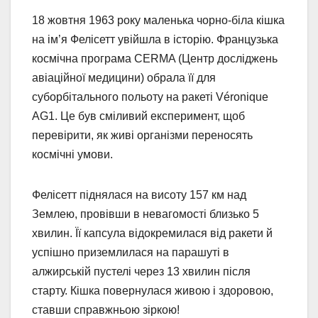
18 жовтня 1963 року маленька чорно-біла кішка
на ім’я Фелісетт увійшла в історію. Французька
космічна програма CERMA (Центр досліджень
авіаційної медицини) обрала її для
суборбітального польоту на ракеті Véronique
AG1. Це був сміливий експеримент, щоб
перевірити, як живі організми переносять
космічні умови.
Фелісетт піднялася на висоту 157 км над
Землею, провівши в невагомості близько 5
хвилин. Її капсула відокремилася від ракети й
успішно приземлилася на парашуті в
алжирській пустелі через 13 хвилин після
старту. Кішка повернулася живою і здоровою,
ставши справжньою зіркою!