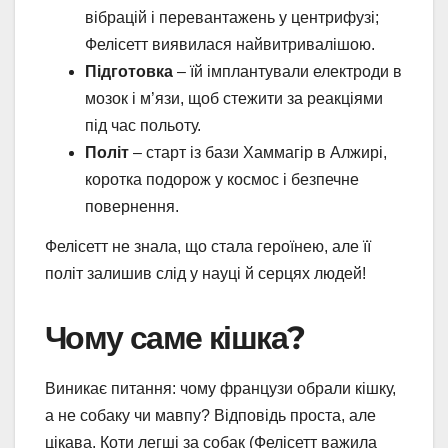
вібрацій і перевантажень у центрифузі;
Фелісетт виявилася найвитривалішою.
Підготовка
– їй імплантували електроди в
мозок і м’язи, щоб стежити за реакціями
під час польоту.
Політ
– старт із бази Хаммагір в Алжирі,
коротка подорож у космос і безпечне
повернення.
Фелісетт не знала, що стала героїнею, але її
політ залишив слід у науці й серцях людей!
Чому саме кішка?
Виникає питання: чому французи обрали кішку,
а не собаку чи мавпу? Відповідь проста, але
цікава. Коти легші за собак (Фелісетт важила