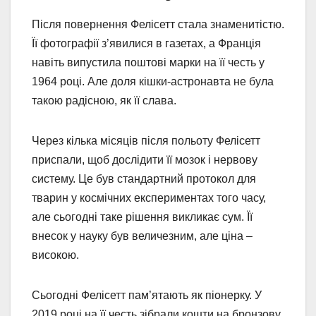
Після повернення Фелісетт стала знаменитістю.
Її фотографії з’явилися в газетах, а Франція
навіть випустила поштові марки на її честь у
1964 році. Але доля кішки-астронавта не була
такою радісною, як її слава.
Через кілька місяців після польоту Фелісетт
приспали, щоб дослідити її мозок і нервову
систему. Це був стандартний протокол для
тварин у космічних експериментах того часу,
але сьогодні таке рішення викликає сум. Її
внесок у науку був величезним, але ціна –
високою.
Сьогодні Фелісетт пам’ятають як піонерку. У
2019 році на її честь зібрали кошти на бронзову