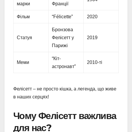
марки
Франції
Фільм
“Félicette”
2020
Бронзова
Статуя
Фелісетт у
2019
Парижі
“Кіт-
Меми
2010-ті
астронавт”
Фелісетт – не просто кішка, а легенда, що живе
в наших серцях!
Чому Фелісетт важлива
для нас?