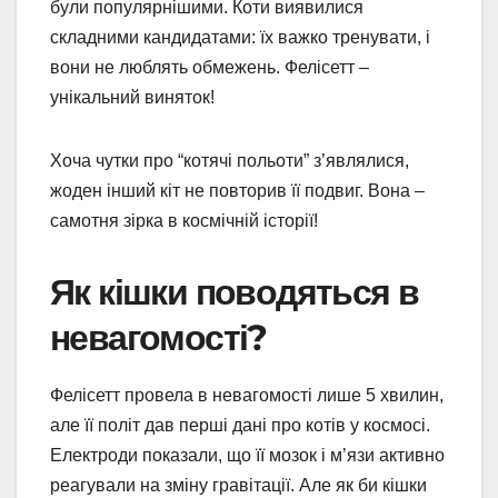
були популярнішими. Коти виявилися
складними кандидатами: їх важко тренувати, і
вони не люблять обмежень. Фелісетт –
унікальний виняток!
Хоча чутки про “котячі польоти” з’являлися,
жоден інший кіт не повторив її подвиг. Вона –
самотня зірка в космічній історії!
Як кішки поводяться в
невагомості?
Фелісетт провела в невагомості лише 5 хвилин,
але її політ дав перші дані про котів у космосі.
Електроди показали, що її мозок і м’язи активно
реагували на зміну гравітації. Але як би кішки