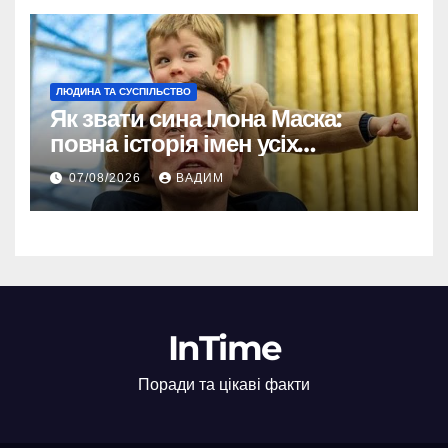
ЛЮДИНА ТА СУСПІЛЬСТВО
Як звати сина Ілона Маска:
повна історія імен усіх
хлопчиків мільярдера
07/08/2026
ВАДИМ
InTime
Поради та цікаві факти