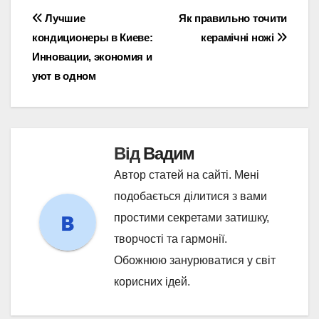
Навігація
Лучшие
Як правильно точити
кондиционеры в Киеве:
керамічні ножі
записів
Инновации, экономия и
уют в одном
Від
Вадим
Автор статей на сайті. Мені
подобається ділитися з вами
простими секретами затишку,
творчості та гармонії.
Обожнюю занурюватися у світ
корисних ідей.