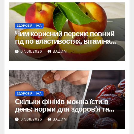
ЗДОРОВ'Я
ЇЖА
Чим корисний персик: повний
гід по властивостях, вітамінах і
впливі на організм
07/08/2026
ВАДИМ
ЗДОРОВ'Я
ЇЖА
Скільки фініків можна їсти в
день: норми для здоров’я та
енергії
07/08/2026
ВАДИМ