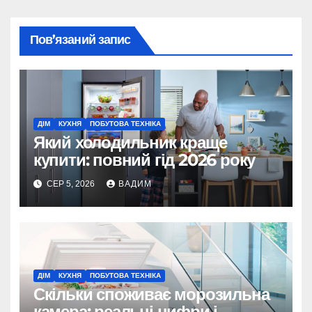
Пов’язаний запис
ДІМ
КУХНЯ
ПОБУТОВА ТЕХНІКА
Який холодильник краще
купити: повний гід 2026 року
СЕР 5, 2026
ВАДИМ
ДІМ
КУХНЯ
ПОБУТОВА ТЕХНІКА
Скільки споживає морозильна
камера: реальні цифри і