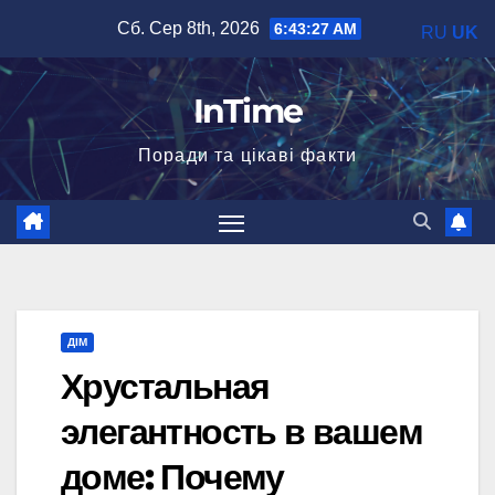
Перейти
Сб. Сер 8th, 2026
6:43:28 AM
RU
UK
до
вмісту
InTime
Поради та цікаві факти
ДІМ
Хрустальная
элегантность в вашем
доме: Почему