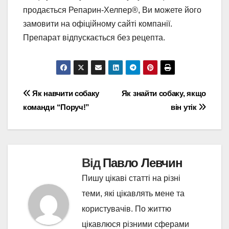
продається Репарин-Хелпер®, Ви можете його
замовити на офіційному сайті компанії.
Препарат відпускається без рецепта.
Навігація
Як навчити собаку
Як знайти собаку, якщо
команди “Поруч!”
він утік
записів
Від
Павло Левчин
Пишу цікаві статті на різні
теми, які цікавлять мене та
користувачів. По життю
цікавлюся різними сферами