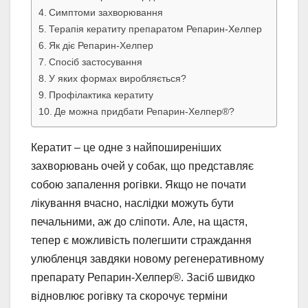
Симптоми захворювання
Терапія кератиту препаратом Репарин-Хелпер
Як діє Репарин-Хелпер
Спосіб застосування
У яких формах виробляється?
Профілактика кератиту
Де можна придбати Репарин-Хелпер®?
Кератит – це одне з найпоширеніших
захворювань очей у собак, що представляє
собою запалення рогівки. Якщо не почати
лікування вчасно, наслідки можуть бути
печальними, аж до сліпоти. Але, на щастя,
тепер є можливість полегшити страждання
улюбленця завдяки новому регенеративному
препарату Репарин-Хелпер®. Засіб швидко
відновлює рогівку та скорочує терміни