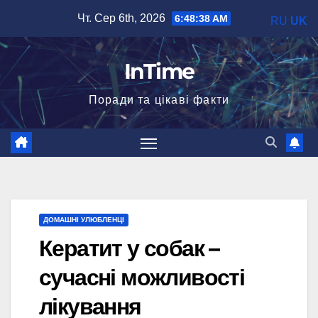
Перейти
Чт. Сер 6th, 2026
6:48:39 AM
RU
UK
до
вмісту
InTime
Поради та цікаві факти
ДОМАШНІ УЛЮБЛЕНЦІ
Кератит у собак –
сучасні можливості
лікування