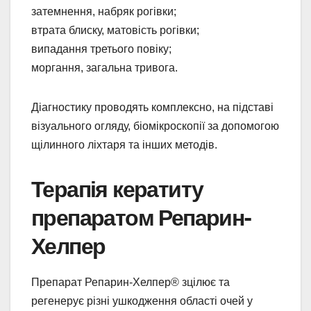
затемнення, набряк рогівки;
втрата блиску, матовість рогівки;
випадання третього повіку;
моргання, загальна тривога.
Діагностику проводять комплексно, на підставі
візуального огляду, біомікроскопії за допомогою
щілинного ліхтаря та інших методів.
Терапія кератиту
препаратом Репарин-
Хелпер
Препарат Репарин-Хелпер® зцілює та
регенерує різні ушкодження області очей у