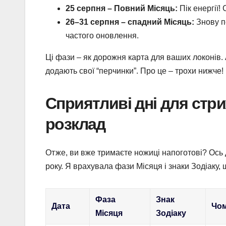
25 серпня – Повний Місяць:
Пік енергії!
26–31 серпня – спадний Місяць:
Знову пе
частого оновлення.
Ці фази – як дорожня карта для ваших локонів. 
додають свої “перчинки”. Про це – трохи нижче!
Сприятливі дні для стри
розклад
Отже, ви вже тримаєте ножиці напоготові? Ось 
року. Я врахувала фази Місяця і знаки Зодіаку,
Фаза
Знак
Дата
Чом
Місяця
Зодіаку