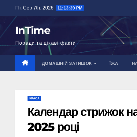
Перейти
Пт. Сер 7th, 2026
11:13:40 PM
до
вмісту
InTime
Поради та цікаві факти
ДОМАШНІЙ ЗАТИШОК
ЇЖА
Н
КРАСА
Календар стрижок на
2025 році