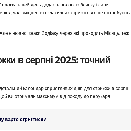
 Стрижка в цей день додасть волоссю блиску і сили.
ріод для зміцнення і класичних стрижок, які не потребують
Але є нюанс: знаки Зодіаку, через які проходить Місяць, теж
жки в серпні 2025: точний
детальний календар сприятливих днів для стрижки в серпні
 щоб ви отримали максимум від походу до перукаря.
у варто стригтися?