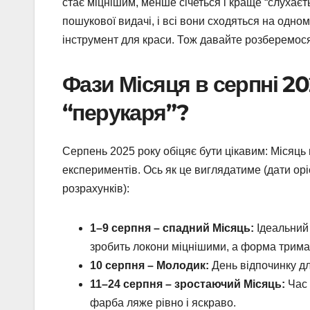
стає міцнішим, менше січеться і краще “слухаєт
пошукової видачі, і всі вони сходяться на одно
інструмент для краси. Тож давайте розберемося,
Фази Місяця в серпні 20
“перукаря”?
Серпень 2025 року обіцяє бути цікавим: Місяць 
експериментів. Ось як це виглядатиме (дати ор
розрахунків):
1–9 серпня – спадний Місяць:
Ідеальний 
зробить локони міцнішими, а форма трим
10 серпня – Молодик:
День відпочинку д
11–24 серпня – зростаючий Місяць:
Час 
фарба ляже рівно і яскраво.