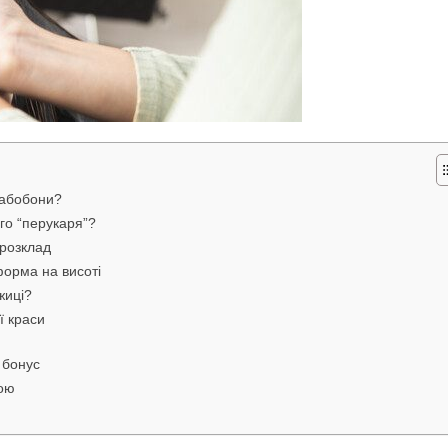
забобони?
го “перукаря”?
 розклад
форма на висоті
жиці?
ї краси
 бонус
щою