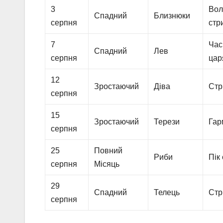
3
Вол
Спадний
Близнюки
серпня
стр
7
Час
Спадний
Лев
серпня
царя
12
Зростаючий
Діва
Стр
серпня
15
Зростаючий
Терези
Гар
серпня
25
Повний
Риби
Пік
серпня
Місяць
29
Спадний
Телець
Стр
серпня