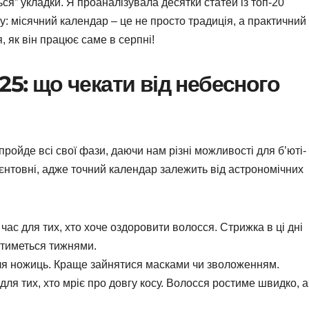
ься” укладки. Я проаналізувала десятки статей із топ-20
му: місячний календар – це не просто традиція, а практичний
 як він працює саме в серпні!
25: що чекати від небесного
пройде всі свої фази, даючи нам різні можливості для б’юті-
ієнтовні, адже точний календар залежить від астрономічних
час для тих, хто хоче оздоровити волосся. Стрижка в ці дні
атиметься тижнями.
ля ножиць. Краще зайнятися масками чи зволоженням.
для тих, хто мріє про довгу косу. Волосся ростиме швидко, а