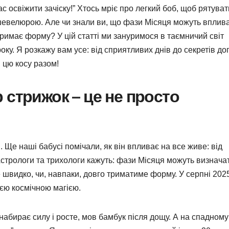
Час освіжити зачіску!” Хтось мріє про легкий боб, щоб рятува
ю шевелюрою. Але чи знали ви, що фази Місяця можуть вплив
 тримає форму? У цій статті ми зануримося в таємничий світ
ку. Я розкажу вам усе: від сприятливих днів до секретів до
 цю косу разом!
 стрижок – це не просто
. Ще наші бабусі помічали, як він впливає на все живе: від
Астрологи та трихологи кажуть: фази Місяця можуть визначат
швидко, чи, навпаки, довго триматиме форму. У серпні 202
єю космічною магією.
абирає силу і росте, мов бамбук після дощу. А на спадному