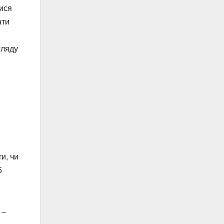
тися
ати
гляду
и, чи
5
 –