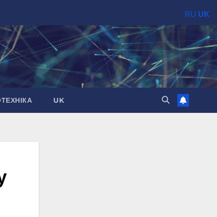
RU
UK
ОТЕХНІКА
UK
у