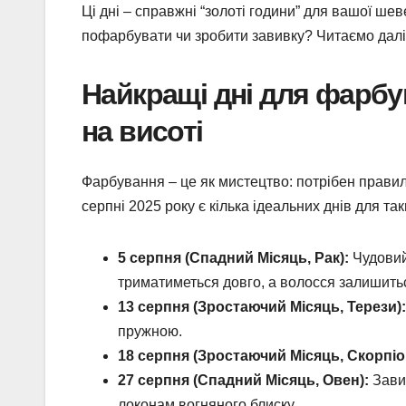
Ці дні – справжні “золоті години” для вашої ше
пофарбувати чи зробити завивку? Читаємо далі
Найкращі дні для фарбув
на висоті
Фарбування – це як мистецтво: потрібен правил
серпні 2025 року є кілька ідеальних днів для та
5 серпня (Спадний Місяць, Рак):
Чудовий
триматиметься довго, а волосся залишить
13 серпня (Зростаючий Місяць, Терези):
пружною.
18 серпня (Зростаючий Місяць, Скорпіо
27 серпня (Спадний Місяць, Овен):
Завив
локонам вогняного блиску.