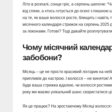
Літо в розпалі, сонце гріє, а серпень шепоче: “
від спеки, а хтось готується до осені з пишно
на те, як ваше волосся росте, блищить і навіть
місячного календаря стрижок на серпень 2025 ро
за локонами. Готові? Тоді давайте розплутувати
Чому місячний календар
забобони?
Місяць – це не просто красивий ліхтарик на небі
припливів до настрою. І волосся – не виняток! 
буде ваша стрижка вдалою, чи волосся ростиме 
року ми маємо унікальний шанс скористатися ці
Як це працює? На зростаючому Місяці волосся н