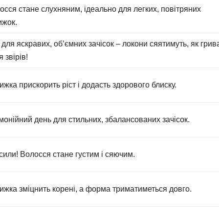
осся стане слухняним, ідеально для легких, повітряних
ижок.
 для яскравих, об’ємних зачісок – локони сяятимуть, як грив
 звірів!
ижка прискорить ріст і додасть здорового блиску.
монійний день для стильних, збалансованих зачісок.
 сили! Волосся стане густим і сяючим.
ижка зміцнить корені, а форма триматиметься довго.