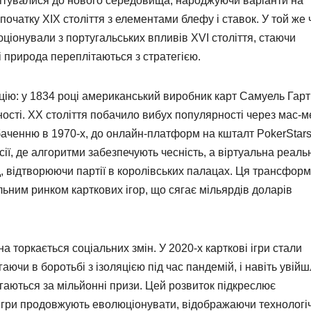
аптувалися до нового середовища, народжуючи варіанти на
очатку XIX століття з елементами блефу і ставок. У той же ч
люціонували з португальських впливів XVI століття, стаючи
 і природа переплітаються з стратегією.
ію: у 1834 році американський виробник карт Самуель Гарт
ності. XX століття побачило вибух популярності через мас-м
ебаченню в 1970-х, до онлайн-платформ на кшталт PokerStars
ї, де алгоритми забезпечують чесність, а віртуальна реальн
д, відтворюючи партії в королівських палацах. Ця трансформ
льним ринком карткових ігор, що сягає мільярдів доларів
 торкається соціальних змін. У 2020-х карткові ігри стали
аючи в боротьбі з ізоляцією під час пандемій, і навіть увійш
магаються за мільйонні призи. Цей розвиток підкреслює
, ігри продовжують еволюціонувати, відображаючи технологі