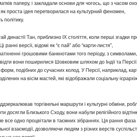
матків паперу, і закладали основи для чогось, що з часом ох
, як проста ідея перетворилася на культурний феномен,
ь політику.
й династії Тан, приблизно IX століття, коли перші згадки пр
і ранні версії, відомі як “є пай” або “карти-листя”,
натхненні грошовими банкнотами того періоду, з символами
Звідти вони поширилися Шовковим шляхом до Індії та Персії
форм, подібних до сучасних колод. У Персії, наприклад, кар
зділених на вісім мастей, які відображали соціальну ієрархі
іддзеркалював торгівельні маршрути і культурні обміни, роб
рти досягли Близького Сходу, вони набули релігійного відтінк
але все одно процвітали в таємних зібраннях. Ця рання фаза
льної взаємодії, дозволяючи людям з різних верств суспільс