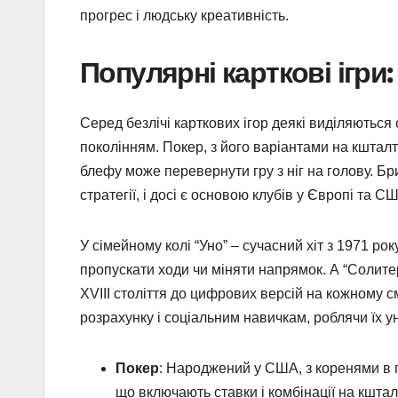
прогрес і людську креативність.
Популярні карткові ігри: 
Серед безлічі карткових ігор деякі виділяються
поколінням. Покер, з його варіантами на кшталт
блефу може перевернути гру з ніг на голову. Бр
стратегії, і досі є основою клубів у Європі та 
У сімейному колі “Уно” – сучасний хіт з 1971 ро
пропускати ходи чи міняти напрямок. А “Солите
XVIII століття до цифрових версій на кожному с
розрахунку і соціальним навичкам, роблячи їх 
Покер
: Народжений у США, з коренями в пе
що включають ставки і комбінації на кшта