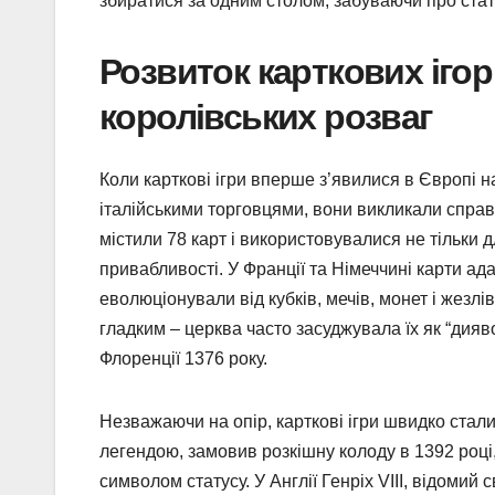
збиратися за одним столом, забуваючи про стату
Розвиток карткових ігор
королівських розваг
Коли карткові ігри вперше з’явилися в Європі н
італійськими торговцями, вони викликали справжн
містили 78 карт і використовувалися не тільки д
привабливості. У Франції та Німеччині карти а
еволюціонували від кубків, мечів, монет і жезлів
гладким – церква часто засуджувала їх як “дияв
Флоренції 1376 року.
Незважаючи на опір, карткові ігри швидко стали
легендою, замовив розкішну колоду в 1392 році
символом статусу. У Англії Генріх VIII, відомий