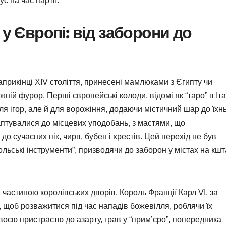
с на час партії.
 у Європі: від заборони до
априкінці XIV століття, принесені мамлюками з Єгипту чи
ій фурор. Перші європейські колоди, відомі як “таро” в Італ
ля ігор, але й для ворожіння, додаючи містичний шар до їхнь
даптувалися до місцевих уподобань, з мастями, що
 до сучасних пік, чирв, бубен і хрестів. Цей перехід не був
ольські інструменти”, призводячи до заборон у містах на кшт
 частиною королівських дворів. Король Франції Карл VI, за
, щоб розважитися під час нападів божевілля, роблячи їх
 своєю пристрастю до азарту, грав у “прим’єро”, попередника