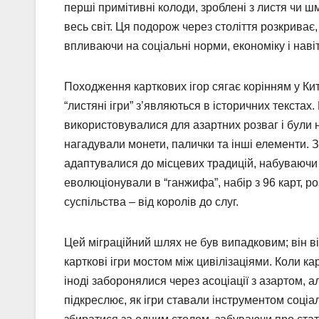
перші примітивні колоди, зроблені з листя чи ш
весь світ. Ця подорож через століття розкриває
впливаючи на соціальні норми, економіку і навіт
Походження карткових ігор сягає корінням у Кита
“листяні ігри” з’являються в історичних текстах. Ц
використовувалися для азартних розваг і були 
нагадували монети, палички та інші елементи. 
адаптувалися до місцевих традицій, набуваючи 
еволюціонували в “ганжифа”, набір з 96 карт, ро
суспільства – від королів до слуг.
Цей міграційний шлях не був випадковим; він в
карткові ігри мостом між цивілізаціями. Коли ка
іноді заборонялися через асоціації з азартом, 
підкреслює, як ігри ставали інструментом соціа