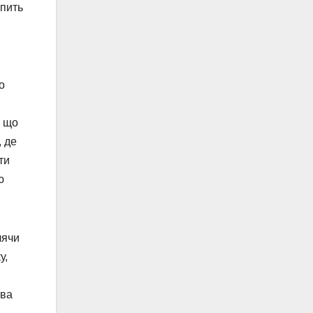
опить
о
, що
, де
ти
ю
лячи
у,
тва