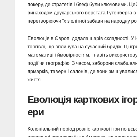
покеру, де стратегія і блеф були ключовими. Ц
винаходом друкарського верстата Гутенберга в 
перетворюючи їх з елітної забави на народну ро
Еволюція в Європі додала шарів складності. У І
торгівлі, що вплинула на сучасний бридж. Ці і
математиці і ймовірностям, і навіть використову
події чи географію. З часом, заборони слабшали,
ярмарків, таверн і салонів, де вони змішувалис
життя.
Еволюція карткових ігор
ери
Колоніальний період розніс карткові ігри по всь