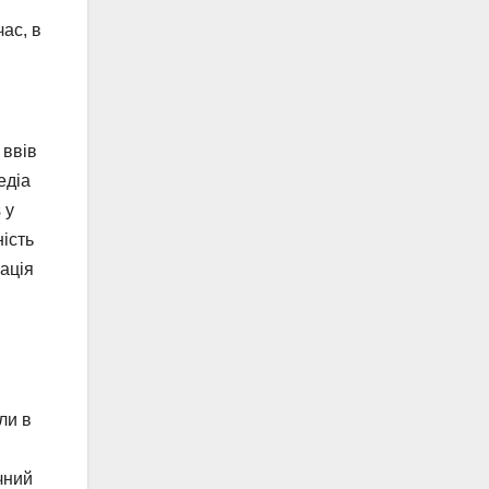
ас, в
 ввів
едіа
 у
ість
ація
ли в
чний