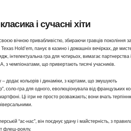
класика і сучасні хіти
 своєю вічною привабливістю, збираючи гравців покоління з
 Texas Hold’em, панує в казино і домашніх вечірках, де мист
идж, інтелектуальна гра для чотирьох, вимагає партнерства 
США, з чемпіонатами, що привертають тисячі учасників.
ку – додає кольорів і динаміки, з картами, що змушують
р”, соло-гра для одного, еволюціонувала від французьких ко
мартфоні. Ці ігри не просто розважають; вони вчать терпінн
універсальними.
рській “ас-нас”, він поєднує удачу і майстерність, з правил
лт флеш-роялу.