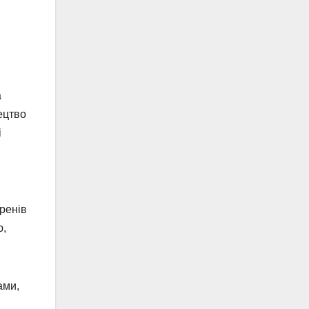
а
ецтво
і
ренів
ю,
ами,