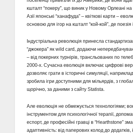
поселенці привезли їх до Америки, де вони ад
кшталт “покеру”, що виник у Новому Орлеані на п
Азії японські “ханафуда” – квіткові карти – ево
основою для ігор на кшталт “кой-кой”, де поезія
Індустріальна революція принесла стандартизац
“джокера” як wild card, додаючи непередбачува
– від покерних турнірів, трансльованих по тел
2000-х. Сучасна еволюція включає цифрові версі
дозволяє грати в історичні симуляції, наприкла
зробила ігри доступними для мільярдів, з глоба
щорічно, за даними з сайту Statista.
Але еволюція не обмежується технологіями; вона
інструментом для психологічної терапії, допомаг
еспорт, де професійні гравці в “Hearthstone” з
адаптивність: від паперових колод до додатків