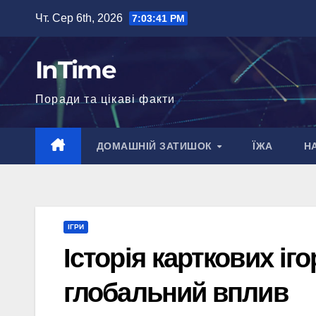
Перейти
Чт. Сер 6th, 2026
7:03:42 PM
до
вмісту
InTime
Поради та цікаві факти
ДОМАШНІЙ ЗАТИШОК
ЇЖА
Н
ІГРИ
Історія карткових іг
глобальний вплив