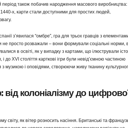
ей період також побачив народження масового виробництва:
1440-х, карти стали доступними для простих людей,
звагу.
спанії з’явилася “омбре”, гра для трьох гравців з елементам
гри не просто розважали – вони формували соціальні норми, 
валися в освіті, як у випадку з картами, що ілюстрували іст
 і до XVI століття карткові ігри були невід’ємною частиною
я з музикою і оповідями, створюючи живу тканину культурно
: від колоніалізму до цифрово
ому світу, як вітер розносить насіння. Британські та француз