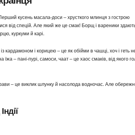
країнця
. Перший кусень масала-доси – хрусткого млинця з гострою
ися від спецій. Але який же це смак! Борщ і вареники здают
цю, куркуми й карі.
із кардамоном і корицею – це як обійми в чашці, хоч і геть н
 їжа – пані-пурі, самоси, чаат – це хаос смаків, від якого г
 страви – це виклик шлунку й насолода водночас. Але обережн
Індії