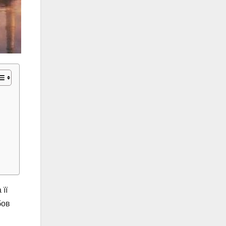
 її
бов