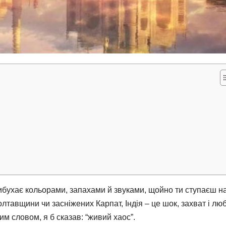
й вибухає кольорами, запахами й звуками, щойно ти ступаєш на
олтавщини чи засніжених Карпат, Індія – це шок, захват і лю
м словом, я б сказав: “живий хаос”.