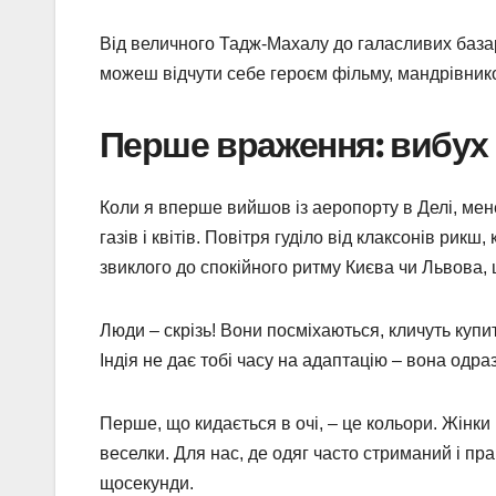
Від величного Тадж-Махалу до галасливих базарі
можеш відчути себе героєм фільму, мандрівнико
Перше враження: вибух 
Коли я вперше вийшов із аеропорту в Делі, мен
газів і квітів. Повітря гуділо від клаксонів рикш,
звиклого до спокійного ритму Києва чи Львова, ц
Люди – скрізь! Вони посміхаються, кличуть купи
Індія не дає тобі часу на адаптацію – вона одраз
Перше, що кидається в очі, – це кольори. Жінки 
веселки. Для нас, де одяг часто стриманий і пр
щосекунди.