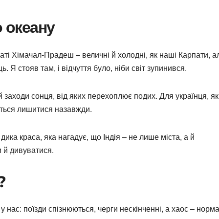
о океану
таті Хімачал-Прадеш – величні й холодні, як наші Карпати, а
 Я стояв там, і відчуття було, ніби світ зупинився.
 й заходи сонця, від яких перехоплює подих. Для українця, я
четься лишитися назавжди.
дика краса, яка нагадує, що Індія – не лише міста, а й
 й дивуватися.
?
ж у нас: поїзди спізнюються, черги нескінченні, а хаос – норм