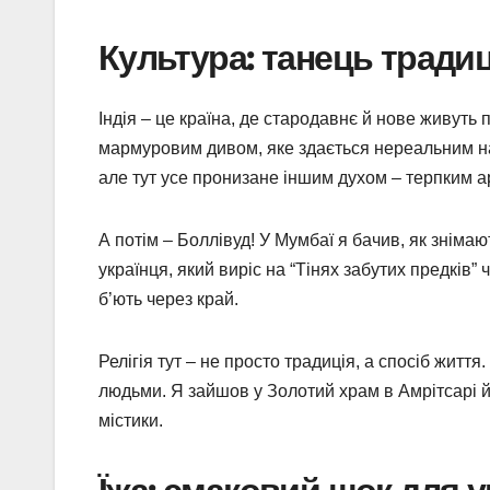
Культура: танець традиц
Індія – це країна, де стародавнє й нове живуть 
мармуровим дивом, яке здається нереальним на 
але тут усе пронизане іншим духом – терпким 
А потім – Боллівуд! У Мумбаї я бачив, як знімаю
українця, який виріс на “Тінях забутих предків” 
б’ють через край.
Релігія тут – не просто традиція, а спосіб життя.
людьми. Я зайшов у Золотий храм в Амрітсарі й 
містики.