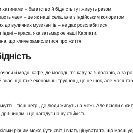
 хатинами – багатство й бідність тут живуть разом.
ають чаєм – це як наші села, але з індійським колоритом.
ах до вуличних музикантів – не дає розслабитися.
 півдні – краса, яка затьмарює наші Карпати.
на, що кличе замислитися про життя.
ідність
рочоси й модні кафе, де молодь п’є каву за 5 доларів, а за ро
й знає, що таке економічні труднощі, це не шок, але масшта
лькутті – тісні нетрі, де люди живуть на межі. Але всюди є жит
 дрібницям, і це нагадує нашу стійкість.
кільки різним може бути світ, і вчать цінувати те, що маєш у