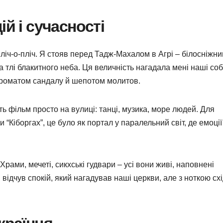
ій і сучасності
пліч-о-пліч. Я стояв перед Тадж-Махалом в Агрі – білосніжн
тлі блакитного неба. Ця величність нагадала мені наші соб
ароматом сандалу й шепотом молитов.
ть фільм просто на вулиці: танці, музика, море людей. Для
чи “Кіборгах”, це було як портал у паралельний світ, де емоції
 Храми, мечеті, сикхські гудвари – усі вони живі, наповнені
відчув спокій, який нагадував наші церкви, але з ноткою схі