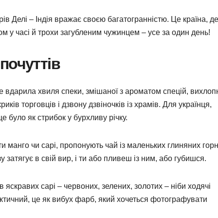
в Делі – Індія вражає своєю багатогранністю. Це країна, де
м у часі й трохи загубленим чужинцем – усе за один день!
почуттів
е вдарила хвиля спеки, змішаної з ароматом спецій, вихлоп
 криків торговців і дзвону дзвіночків із храмів. Для українця,
е було як стрибок у бурхливу річку.
ти манго чи сарі, пропонують чай із маленьких глиняних горн
у затягує в свій вир, і ти або пливеш із ним, або губишся.
в яскравих сарі – червоних, зелених, золотих – ніби ходячі
актичний, це як вибух фарб, який хочеться фотографувати