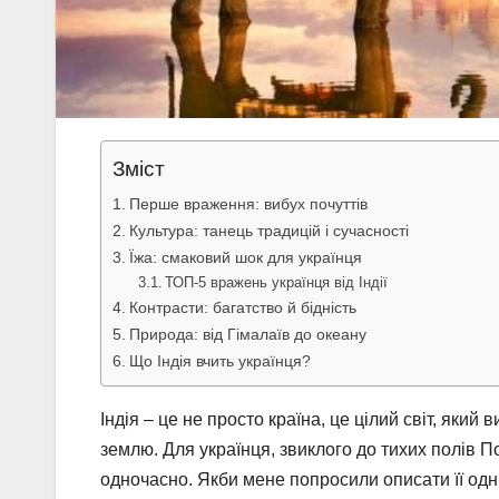
Зміст
Перше враження: вибух почуттів
Культура: танець традицій і сучасності
Їжа: смаковий шок для українця
ТОП-5 вражень українця від Індії
Контрасти: багатство й бідність
Природа: від Гімалаїв до океану
Що Індія вчить українця?
Індія – це не просто країна, це цілий світ, яки
землю. Для українця, звиклого до тихих полів П
одночасно. Якби мене попросили описати її одни