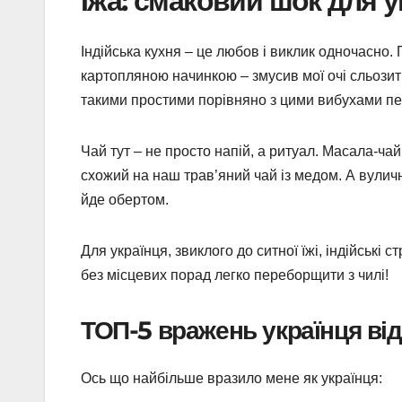
Їжа: смаковий шок для у
Індійська кухня – це любов і виклик одночасно
картопляною начинкою – змусив мої очі сльозит
такими простими порівняно з цими вибухами пер
Чай тут – не просто напій, а ритуал. Масала-чай 
схожий на наш трав’яний чай із медом. А вулична
йде обертом.
Для українця, звиклого до ситної їжі, індійські
без місцевих порад легко переборщити з чилі!
ТОП-5 вражень українця від 
Ось що найбільше вразило мене як українця: