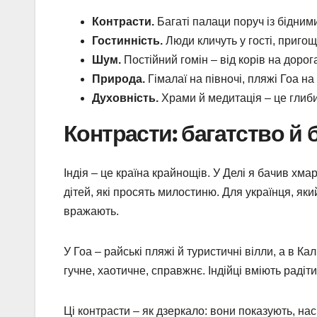
Контрасти.
Багаті палаци поруч із бідними
Гостинність.
Люди кличуть у гості, пригощ
Шум.
Постійний гомін – від корів на дорог
Природа.
Гімалаї на півночі, пляжі Гоа на
Духовність.
Храми й медитація – це глиби
Контрасти: багатство й б
Індія – це країна крайнощів. У Делі я бачив хма
дітей, які просять милостиню. Для українця, яки
вражають.
У Гоа – райські пляжі й туристичні вілли, а в Ка
гучне, хаотичне, справжнє. Індійці вміють радіти
Ці контрасти – як дзеркало: вони показують, нас