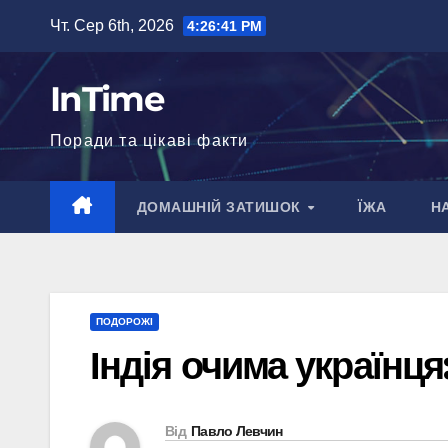
Перейти
Чт. Сер 6th, 2026
4:26:42 PM
до
вмісту
InTime
Поради та цікаві факти
ДОМАШНІЙ ЗАТИШОК
ЇЖА
Н
ПОДОРОЖІ
Індія очима українця:
Від
Павло Левчин