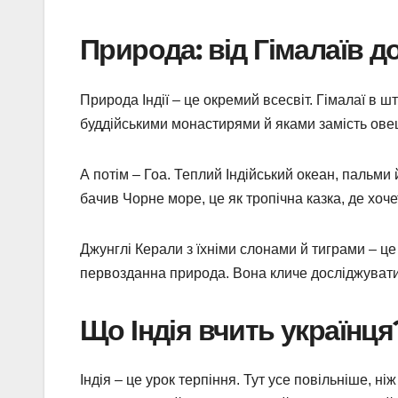
Природа: від Гімалаїв д
Природа Індії – це окремий всесвіт. Гімалаї в ш
буддійськими монастирями й яками замість овець.
А потім – Гоа. Теплий Індійський океан, пальми
бачив Чорне море, це як тропічна казка, де хо
Джунглі Керали з їхніми слонами й тиграми – це 
первозданна природа. Вона кличе досліджувати
Що Індія вчить українця
Індія – це урок терпіння. Тут усе повільніше, ні