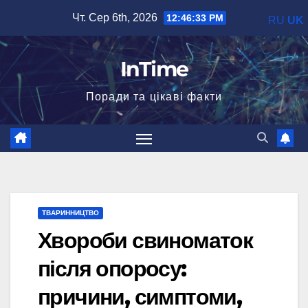
Перейти
Чт. Сер 6th, 2026
12:46:35 PM
RU
UK
до
вмісту
InTime
Поради та цікаві факти
ТВАРИННИЦТВО
Хвороби свиноматок
після опоросу:
причини, симптоми,