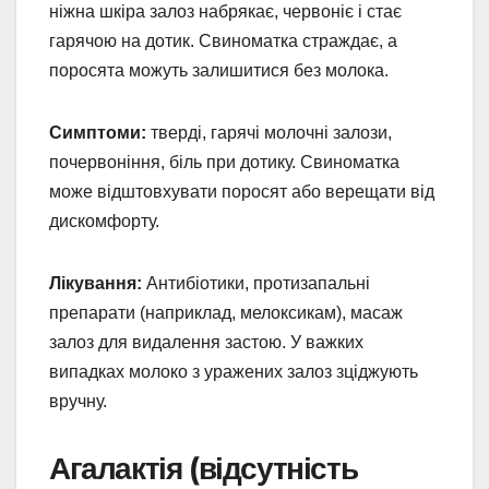
ніжна шкіра залоз набрякає, червоніє і стає
гарячою на дотик. Свиноматка страждає, а
поросята можуть залишитися без молока.
Симптоми:
тверді, гарячі молочні залози,
почервоніння, біль при дотику. Свиноматка
може відштовхувати поросят або верещати від
дискомфорту.
Лікування:
Антибіотики, протизапальні
препарати (наприклад, мелоксикам), масаж
залоз для видалення застою. У важких
випадках молоко з уражених залоз зціджують
вручну.
Агалактія (відсутність