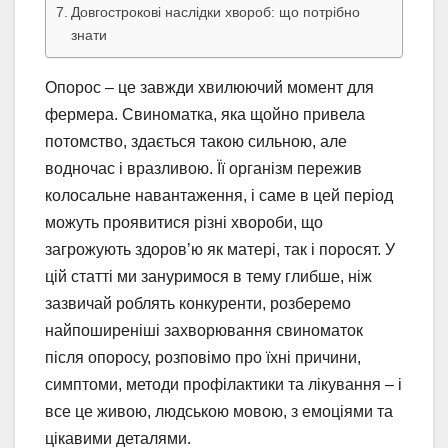
Довгострокові наслідки хвороб: що потрібно
знати
Опорос – це завжди хвилюючий момент для
фермера. Свиноматка, яка щойно привела
потомство, здається такою сильною, але
водночас і вразливою. Її організм пережив
колосальне навантаження, і саме в цей період
можуть проявитися різні хвороби, що
загрожують здоров’ю як матері, так і поросят. У
цій статті ми зануримося в тему глибше, ніж
зазвичай роблять конкуренти, розберемо
найпоширеніші захворювання свиноматок
після опоросу, розповімо про їхні причини,
симптоми, методи профілактики та лікування – і
все це живою, людською мовою, з емоціями та
цікавими деталями.