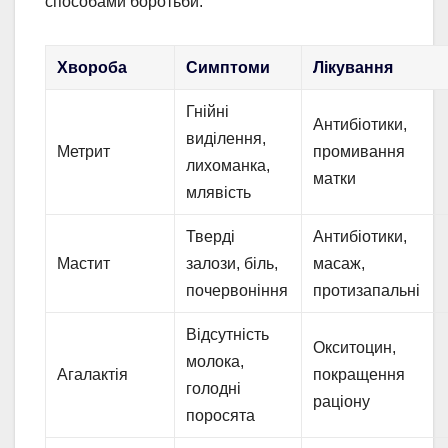
способами боротьби.
Хвороба
Симптоми
Лікування
Гнійні
Антибіотики,
виділення,
Метрит
промивання
лихоманка,
матки
млявість
Тверді
Антибіотики,
Мастит
залози, біль,
масаж,
почервоніння
протизапальні
Відсутність
Окситоцин,
молока,
Агалактія
покращення
голодні
раціону
поросята