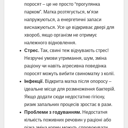
поросят – це не просто “прогулянка
парком”. Матка розтягується, м’язи
напружуються, а енергетичні запаси
виснажуються. Усе це відкриває двері для
хвороб, якщо організм не отримує
належного відновлення.
Стрес.
Так, свині теж відчувають стрес!
Незручні умови утримання, шум, зміна
раціону чи навіть агресивна поведінка
поросят можуть вибити свиноматку з колії.
Інфекції.
Відкрита матка після опоросу –
ідеальне місце для розмноження бактерій.
Якщо додати сюди недостатню гігієну,
ризик запальних процесів зростає в рази.
Проблеми з годуванням.
Недостатня
кількість поживних речовин у раціоні або
різка зміна корму можуть спровокувати