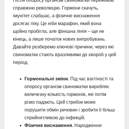
Після опоросу організм свиноматки переживає
справжню революцію. Гормони скачуть,
імунітет слабшає, а фізичне виснаження
досягає піку. Це ніби марафон, який вона
щойно пробігла, але фінішна лінія – ще не
кінець, а лише початок нових випробувань.
Давайте розберемо ключові причини, через які
свиноматки стають вразливими до хвороб у цей
період.
Гормональні зміни.
Під час вагітності та
опоросу організм свиноматки виробляє
величезну кількість гормонів, які потім
різко падають. Цей стрибок може
порушити обмін речовин і зробити її більш
сприйнятливою до інфекцій.
Фізичне виснаження.
Народження