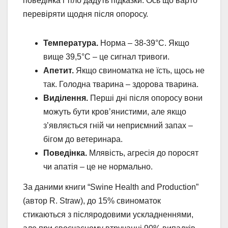
поведінка і тіло дадуть підказки. Ось що варто
перевіряти щодня після опоросу.
Температура.
Норма – 38-39°C. Якщо
вище 39,5°C – це сигнал тривоги.
Апетит.
Якщо свиноматка не їсть, щось не
так. Голодна тварина – здорова тварина.
Виділення.
Перші дні після опоросу вони
можуть бути кров’янистими, але якщо
з’являється гній чи неприємний запах –
бігом до ветеринара.
Поведінка.
Млявість, агресія до поросят
чи апатія – це не нормально.
За даними книги “Swine Health and Production”
(автор R. Straw), до 15% свиноматок
стикаються з післяродовими ускладненнями,