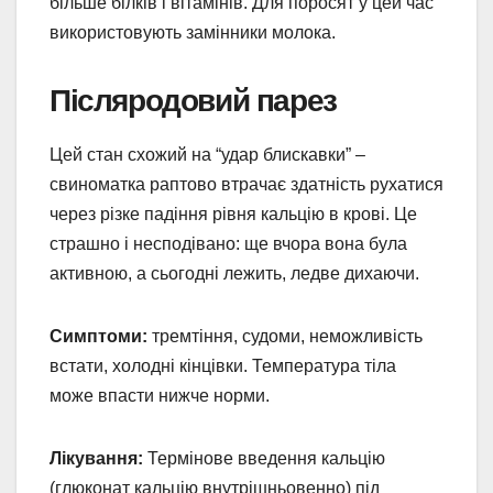
більше білків і вітамінів. Для поросят у цей час
використовують замінники молока.
Післяродовий парез
Цей стан схожий на “удар блискавки” –
свиноматка раптово втрачає здатність рухатися
через різке падіння рівня кальцію в крові. Це
страшно і несподівано: ще вчора вона була
активною, а сьогодні лежить, ледве дихаючи.
Симптоми:
тремтіння, судоми, неможливість
встати, холодні кінцівки. Температура тіла
може впасти нижче норми.
Лікування:
Термінове введення кальцію
(глюконат кальцію внутрішньовенно) під