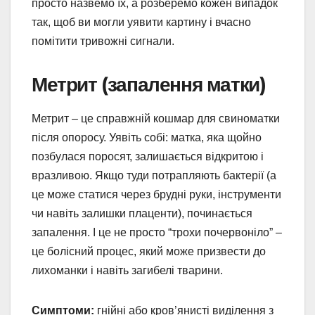
просто назвемо їх, а розберемо кожен випадок
так, щоб ви могли уявити картину і вчасно
помітити тривожні сигнали.
Метрит (запалення матки)
Метрит – це справжній кошмар для свиноматки
після опоросу. Уявіть собі: матка, яка щойно
позбулася поросят, залишається відкритою і
вразливою. Якщо туди потрапляють бактерії (а
це може статися через брудні руки, інструменти
чи навіть залишки плаценти), починається
запалення. І це не просто “трохи почервоніло” –
це болісний процес, який може призвести до
лихоманки і навіть загибелі тварини.
Симптоми:
гнійні або кров’янисті виділення з