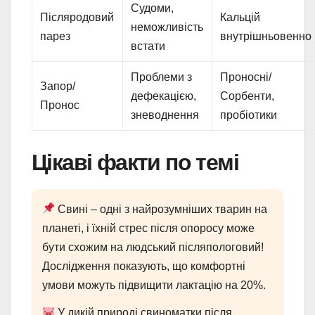
Судоми,
Післяродовий
Кальцій
неможливість
парез
внутрішньовенно
встати
Проблеми з
Проносні/
Запор/
дефекацією,
Сорбенти,
Пронос
зневоднення
пробіотики
Цікаві факти по темі
Свині – одні з найрозумніших тварин на
планеті, і їхній стрес після опоросу може
бути схожим на людський післяпологовий!
Дослідження показують, що комфортні
умови можуть підвищити лактацію на 20%.
У дикій природі свиноматки після