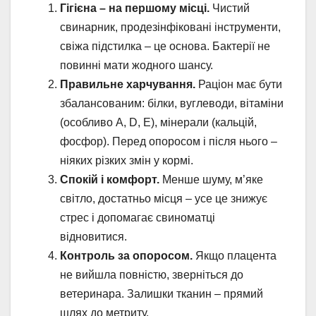
Гігієна – на першому місці.
Чистий
свинарник, продезінфіковані інструменти,
свіжа підстилка – це основа. Бактерії не
повинні мати жодного шансу.
Правильне харчування.
Раціон має бути
збалансованим: білки, вуглеводи, вітаміни
(особливо А, D, E), мінерали (кальцій,
фосфор). Перед опоросом і після нього –
ніяких різких змін у кормі.
Спокій і комфорт.
Менше шуму, м’яке
світло, достатньо місця – усе це знижує
стрес і допомагає свиноматці
відновитися.
Контроль за опоросом.
Якщо плацента
не вийшла повністю, зверніться до
ветеринара. Залишки тканин – прямий
шлях до метриту.