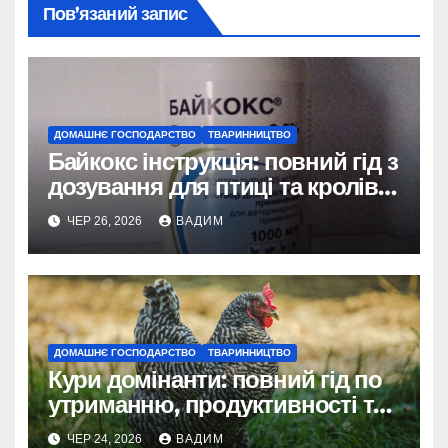
Пов’язаний запис
ДОМАШНЄ ГОСПОДАРСТВО
ТВАРИННИЦТВО
Байкокс інструкція: повний гід з
дозування для птиці та кролів у
2026 році
ЧЕР 26, 2026
ВАДИМ
ДОМАШНЄ ГОСПОДАРСТВО
ТВАРИННИЦТВО
Кури домінанти: повний гід по
утриманню, продуктивності та
догляду
ЧЕР 24, 2026
ВАДИМ