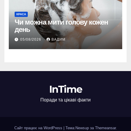
КРАСА
Чи можна мити голову кожен
день
05/08/2026
ВАДИМ
InTime
Поради та цікаві факти
Сайт працює на WordPress
|
Тема:Newsup за
Themeansar
.