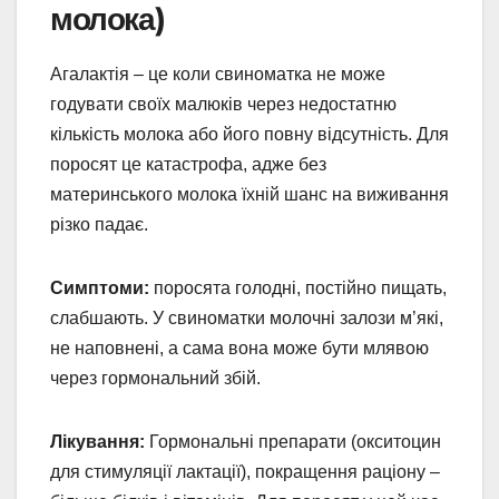
молока)
Агалактія – це коли свиноматка не може
годувати своїх малюків через недостатню
кількість молока або його повну відсутність. Для
поросят це катастрофа, адже без
материнського молока їхній шанс на виживання
різко падає.
Симптоми:
поросята голодні, постійно пищать,
слабшають. У свиноматки молочні залози м’які,
не наповнені, а сама вона може бути млявою
через гормональний збій.
Лікування:
Гормональні препарати (окситоцин
для стимуляції лактації), покращення раціону –