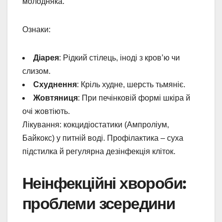
молодняка.
Ознаки:
Діарея
: Рідкий стілець, іноді з кров’ю чи
слизом.
Схуднення
: Кріль худне, шерсть тьмяніє.
Жовтяниця
: При печінковій формі шкіра й
очі жовтіють.
Лікування: кокцидіостатики (Ампроліум,
Байкокс) у питній воді. Профілактика – суха
підстилка й регулярна дезінфекція кліток.
Неінфекційні хвороби:
проблеми зсередини