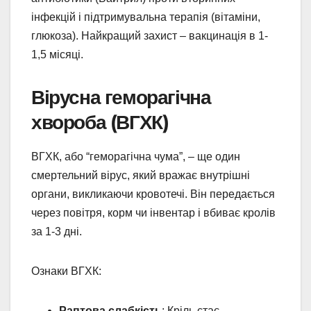
інфекцій і підтримувальна терапія (вітаміни,
глюкоза). Найкращий захист – вакцинація в 1-
1,5 місяці.
Вірусна геморагічна
хвороба (ВГХК)
ВГХК, або “геморагічна чума”, – ще один
смертельний вірус, який вражає внутрішні
органи, викликаючи кровотечі. Він передається
через повітря, корм чи інвентар і вбиває кролів
за 1-3 дні.
Ознаки ВГХК:
Раптова слабкість
: Кріль стає