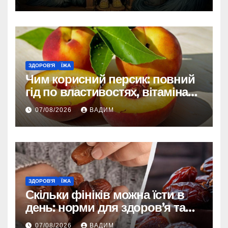
ЗДОРОВ'Я
ЇЖА
Чим корисний персик: повний
гід по властивостях, вітамінах і
впливі на організм
07/08/2026
ВАДИМ
ЗДОРОВ'Я
ЇЖА
Скільки фініків можна їсти в
день: норми для здоров’я та
енергії
07/08/2026
ВАДИМ