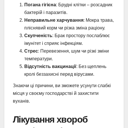
Погана гігієна
: Брудні клітки – розсадник
бактерій і паразитів.
Неправильне харчування
: Мокра трава,
пліснявий корм чи різка зміна раціону.
Скупченість
: Брак простору послаблює
імунітет і сприяє інфекціям.
Стрес
: Перевезення, шум чи різкі зміни
температури.
Відсутність вакцинації
: Без щеплень
кролі беззахисні перед вірусами.
Знаючи ці причини, ви зможете усунути слабкі
місця у своєму господарстві й захистити
вуханів.
Лікування хвороб