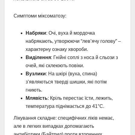
Симптоми міксоматозу:
Набряки
: Очі, вуха й мордочка
набрякають, утворюючи “лев’ячу голову” –
характерну ознаку хвороби.
Виділення
: Гнійні соплі з носа й сльози з
очей, які склеюють повіки.
Вузлики
: На шкірі (вуха, спина)
з’являються тверді шишки, які потім
гниють.
Млявість
: Кріль перестає їсти, лежить,
температура піднімається до 41°C.
Лікування складне: специфічних ліків немає,
але в легких випадках допомагають
антибіотики (Байтрил) проти вторинних