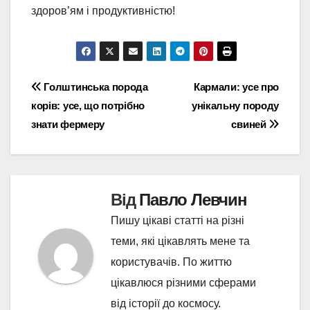
здоров’ям і продуктивністю!
Навігація
Голштинська порода
Кармали: усе про
корів: усе, що потрібно
унікальну породу
записів
знати фермеру
свиней
Від
Павло Левчин
Пишу цікаві статті на різні
теми, які цікавлять мене та
користувачів. По життю
цікавлюся різними сферами
від історії до космосу.