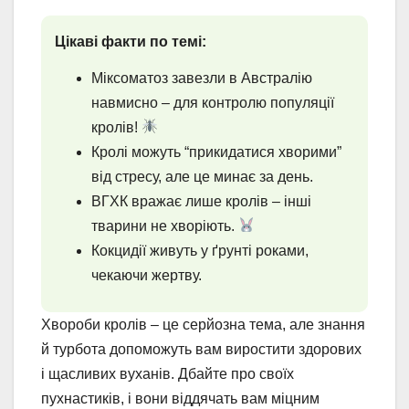
Цікаві факти по темі:
Міксоматоз завезли в Австралію
навмисно – для контролю популяції
кролів!
Кролі можуть “прикидатися хворими”
від стресу, але це минає за день.
ВГХК вражає лише кролів – інші
тварини не хворіють.
Кокцидії живуть у ґрунті роками,
чекаючи жертву.
Хвороби кролів – це серйозна тема, але знання
й турбота допоможуть вам виростити здорових
і щасливих вуханів. Дбайте про своїх
пухнастиків, і вони віддячать вам міцним