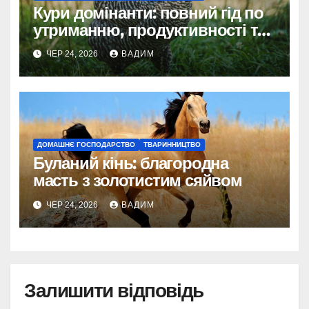
Кури домінанти: повний гід по
утриманню, продуктивності та
догляду
ЧЕР 24, 2026
ВАДИМ
ДОМАШНЄ ГОСПОДАРСТВО
ТВАРИННИЦТВО
Буланий кінь: благородна
масть з золотистим сяйвом
ЧЕР 24, 2026
ВАДИМ
Залишити відповідь