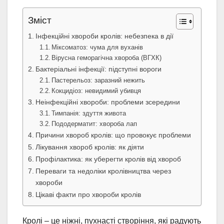
Зміст
Інфекційні хвороби кролів: небезпека в дії
Міксоматоз: чума для вуханів
Вірусна геморагічна хвороба (ВГХК)
Бактеріальні інфекції: підступні вороги
Пастерельоз: заразний нежить
Кокцидіоз: невидимий убивця
Неінфекційні хвороби: проблеми зсередини
Тимпанія: здуття живота
Пододерматит: хвороба лап
Причини хвороб кролів: що провокує проблеми
Лікування хвороб кролів: як діяти
Профілактика: як уберегти кролів від хвороб
Переваги та недоліки кролівництва через
хвороби
Цікаві факти про хвороби кролів
Кролі – це ніжні, пухнасті створіння, які радують