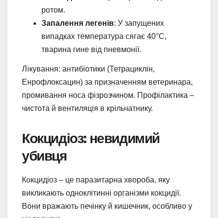
ротом.
Запалення легенів
: У запущених
випадках температура сягає 40°C,
тварина гине від пневмонії.
Лікування: антибіотики (Тетрациклін,
Енрофлоксацин) за призначенням ветеринара,
промивання носа фізрозчином. Профілактика –
чистота й вентиляція в крільчатнику.
Кокцидіоз: невидимий
убивця
Кокцидіоз – це паразитарна хвороба, яку
викликають одноклітинні організми кокцидії.
Вони вражають печінку й кишечник, особливо у