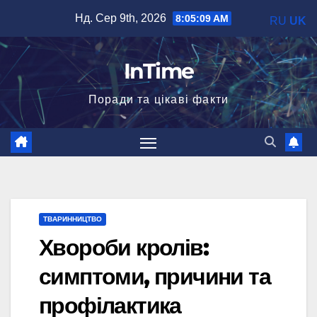
Перейти
Нд. Сер 9th, 2026
8:05:10 AM
RU
UK
до
вмісту
InTime
Поради та цікаві факти
ТВАРИННИЦТВО
Хвороби кролів:
симптоми, причини та
профілактика