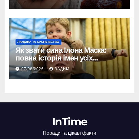
ЛЮДИНА ТА СУСПІЛЬСТВО
Як звати сина Ілона Маска:
повна історія імен усіх
хлопчиків мільярдера
07/08/2026
ВАДИМ
InTime
Поради та цікаві факти