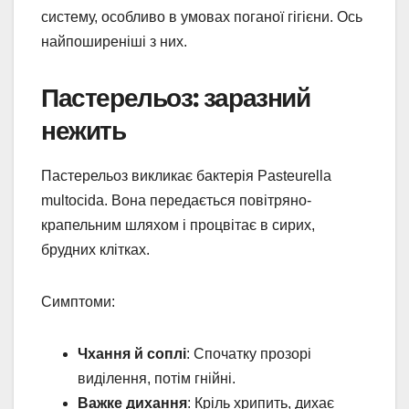
систему, особливо в умовах поганої гігієни. Ось
найпоширеніші з них.
Пастерельоз: заразний
нежить
Пастерельоз викликає бактерія Pasteurella
multocida. Вона передається повітряно-
крапельним шляхом і процвітає в сирих,
брудних клітках.
Симптоми:
Чхання й соплі
: Спочатку прозорі
виділення, потім гнійні.
Важке дихання
: Кріль хрипить, дихає