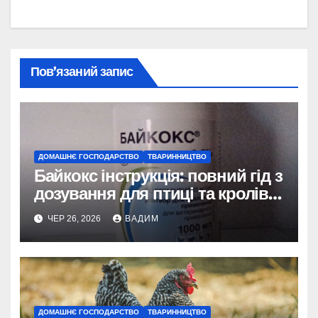
Пов’язаний запис
ДОМАШНЄ ГОСПОДАРСТВО
ТВАРИННИЦТВО
Байкокс інструкція: повний гід з
дозування для птиці та кролів у
2026 році
ЧЕР 26, 2026
ВАДИМ
ДОМАШНЄ ГОСПОДАРСТВО
ТВАРИННИЦТВО