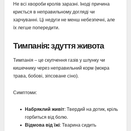
Не всі хвороби кролів заразні. Іноді причина
криється в неправильному догляді чи
харчуванні. Ці недуги не менш небезпечні, але
їх легше попередити.
Тимпанія: здуття живота
Тимпанія – це скупчення газів у шлунку чи
кишечнику через неправильний корм (мокра
трава, бобові, зіпсоване сіно).
Симптоми:
Набряклий живіт
: Твердий на дотик, кріль
горбиться від болю.
Відмова від їжі
: Тварина сидить