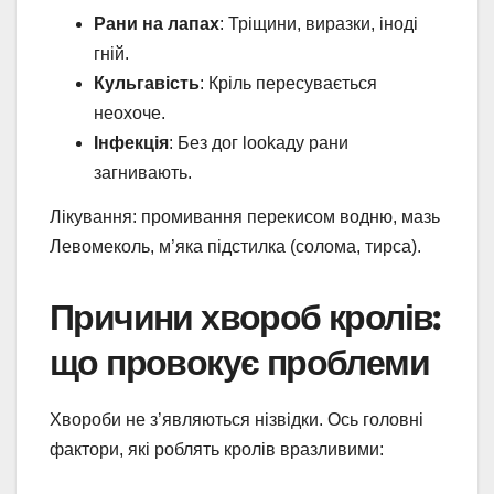
Рани на лапах
: Тріщини, виразки, іноді
гній.
Кульгавість
: Кріль пересувається
неохоче.
Інфекція
: Без дог lookаду рани
загнивають.
Лікування: промивання перекисом водню, мазь
Левомеколь, м’яка підстилка (солома, тирса).
Причини хвороб кролів:
що провокує проблеми
Хвороби не з’являються нізвідки. Ось головні
фактори, які роблять кролів вразливими: