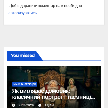
Щоб відправити коментар вам необхідно
авторизуватись
.
You missed
МІФИ ТА ЛЕГЕНДИ
Як виглядає домовик:
класичний портрет і таємниці
зовнішності
07/08/2026
ВАДИМ