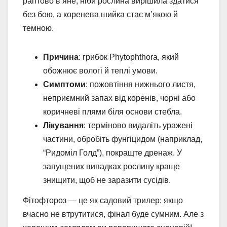
раптово в’яне, ніби рослина вирішила здатися
без бою, а коренева шийка стає м’якою й
темною.
Причина
: грибок Phytophthora, який
обожнює вологі й теплі умови.
Симптоми
: пожовтіння нижнього листя,
неприємний запах від коренів, чорні або
коричневі плями біля основи стебла.
Лікування
: терміново видаліть уражені
частини, обробіть фунгіцидом (наприклад,
“Ридоміл Голд”), покращте дренаж. У
запущених випадках рослину краще
знищити, щоб не заразити сусідів.
Фітофтороз — це як садовий трилер: якщо
вчасно не втрутитися, фінал буде сумним. Але з