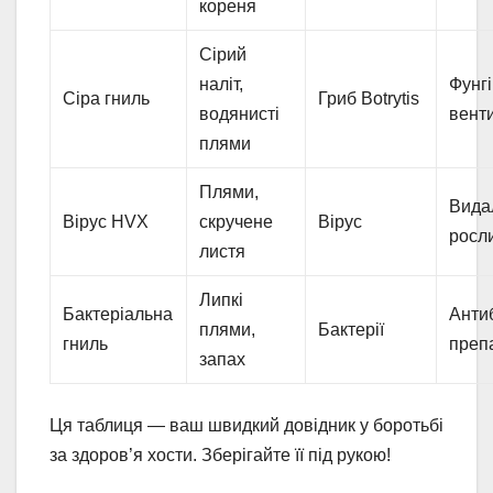
кореня
Сірий
наліт,
Фунгі
Сіра гниль
Гриб Botrytis
водянисті
вент
плями
Плями,
Вида
Вірус HVX
скручене
Вірус
росл
листя
Липкі
Бактеріальна
Анти
плями,
Бактерії
гниль
преп
запах
Ця таблиця — ваш швидкий довідник у боротьбі
за здоров’я хости. Зберігайте її під рукою!