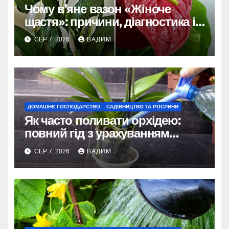
Чому в’яне вазон «Жіноче
щастя»: причини, діагностика і
порятунок рослини
СЕР 7, 2026
ВАДИМ
ДОМАШНЄ ГОСПОДАРСТВО
САДІВНИЦТВО ТА РОСЛИНИ
Як часто поливати орхідею:
повний гід з урахуванням
сезону та виду
СЕР 7, 2026
ВАДИМ