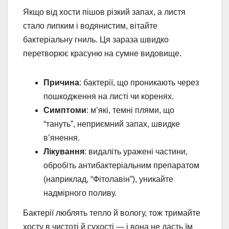
Якщо від хости пішов різкий запах, а листя
стало липким і водянистим, вітайте
бактеріальну гниль. Ця зараза швидко
перетворює красуню на сумне видовище.
Причина
: бактерії, що проникають через
пошкодження на листі чи коренях.
Симптоми
: м’які, темні плями, що
“тануть”, неприємний запах, швидке
в’янення.
Лікування
: видаліть уражені частини,
обробіть антибактеріальним препаратом
(наприклад, “Фітолавін”), уникайте
надмірного поливу.
Бактерії люблять тепло й вологу, тож тримайте
хосту в чистоті й сухості — і вона не дасть їм