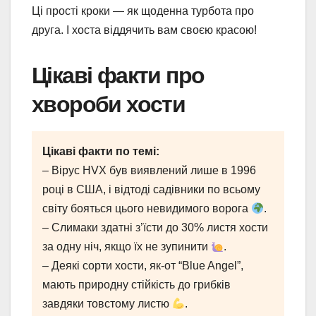
Ці прості кроки — як щоденна турбота про
друга. І хоста віддячить вам своєю красою!
Цікаві факти про
хвороби хости
Цікаві факти по темі:
– Вірус HVX був виявлений лише в 1996
році в США, і відтоді садівники по всьому
світу бояться цього невидимого ворога
.
– Слимаки здатні з’їсти до 30% листя хости
за одну ніч, якщо їх не зупинити
.
– Деякі сорти хости, як-от “Blue Angel”,
мають природну стійкість до грибків
завдяки товстому листю
.