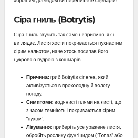
хорошим доглядом ви перепишете сценарій!
Сіра гниль (Botrytis)
Сіра гниль звучить так само неприємно, як і
виглядає. Листя хости покривається пухнастим
сірим нальотом, наче хтось посипав його
цукровою пудрою з кошмарів.
Причина
: гриб Botrytis cinerea, який
активізується в прохолодну й вологу
погоду.
Симптоми
: водянисті плями на листі, що
з часом темніють і покриваються сірим
“пухом”.
Лікування
: приберіть усе уражене листя,
обробіть рослину фунгіцидом (“Топаз” або