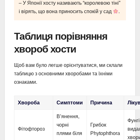
– У Японії хосту називають “королевою тіні”
і вірять, що вона приносить спокій у сад
.
Таблиця порівняння
хвороб хости
Щоб вам було легше орієнтуватися, ми склали
таблицю з основними хворобами та їхніми
ознаками.
Хвороба
Симптоми
Причина
Ліку
В’янення,
Фунгі
чорні
Грибок
Фітофтороз
вида
плями біля
Phytophthora
хвор