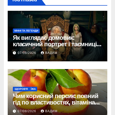
МІФИ ТА ЛЕГЕНДИ
Як виглядає домовик:
класичний портрет і таємниці
зовнішності
07/08/2026
ВАДИМ
ЗДОРОВ'Я
ЇЖА
Чим корисний персик: повний
гід по властивостях, вітамінах і
впливі на організм
07/08/2026
ВАДИМ