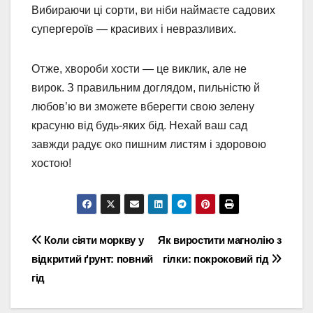
Вибираючи ці сорти, ви ніби наймаєте садових
супергероїв — красивих і невразливих.
Отже, хвороби хости — це виклик, але не
вирок. З правильним доглядом, пильністю й
любов’ю ви зможете вберегти свою зелену
красуню від будь-яких бід. Нехай ваш сад
завжди радує око пишним листям і здоровою
хостою!
Навігація
Коли сіяти моркву у
Як виростити магнолію з
відкритий ґрунт: повний
гілки: покроковий гід
записів
гід