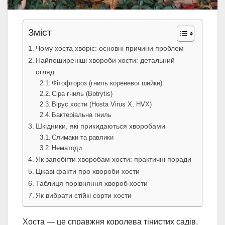
Зміст
Чому хоста хворіє: основні причини проблем
Найпоширеніші хвороби хости: детальний
огляд
Фітофтороз (гниль кореневої шийки)
Сіра гниль (Botrytis)
Вірус хости (Hosta Virus X, HVX)
Бактеріальна гниль
Шкідники, які прикидаються хворобами
Слимаки та равлики
Нематоди
Як запобігти хворобам хости: практичні поради
Цікаві факти про хвороби хости
Таблиця порівняння хвороб хости
Як вибрати стійкі сорти хости
Хоста — це справжня королева тінистих садів,