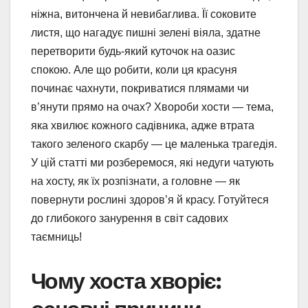
ніжна, витончена й невибаглива. Її соковите
листя, що нагадує пишні зелені віяла, здатне
перетворити будь-який куточок на оазис
спокою. Але що робити, коли ця красуня
починає чахнути, покриватися плямами чи
в’янути прямо на очах? Хвороби хости — тема,
яка хвилює кожного садівника, адже втрата
такого зеленого скарбу — це маленька трагедія.
У цій статті ми розберемося, які недуги чатують
на хосту, як їх розпізнати, а головне — як
повернути рослині здоров’я й красу. Готуйтеся
до глибокого занурення в світ садових
таємниць!
Чому хоста хворіє: