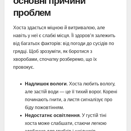
основні причини
проблем
Хоста здається міцною й витривалою, але
навіть у неї є слабкі місця. Її здоров’я залежить
від багатьох факторів: від погоди до сусідів по
грядці. Щоб зрозуміти, як боротися з
хворобами, спочатку розберемо, що їх
провокує.
Надлишок вологи
. Хоста любить вологу,
але застій води — це її тихий ворог. Корені
починають гнити, а листя сигналізує про
біду пожовтінням.
Недостатнє освітлення
. У густій тіні
хоста може слабшати, стаючи легкою