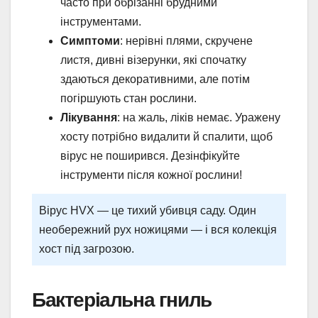
часто при обрізанні брудними
інструментами.
Симптоми
: нерівні плями, скручене
листя, дивні візерунки, які спочатку
здаються декоративними, але потім
погіршують стан рослини.
Лікування
: на жаль, ліків немає. Уражену
хосту потрібно видалити й спалити, щоб
вірус не поширився. Дезінфікуйте
інструменти після кожної рослини!
Вірус HVX — це тихий убивця саду. Один
необережний рух ножицями — і вся колекція
хост під загрозою.
Бактеріальна гниль