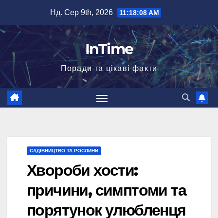
Перейти
Нд. Сер 9th, 2026
11:18:09 AM
до
вмісту
InTime
Поради та цікаві факти
САДІВНИЦТВО ТА РОСЛИНИ
Хвороби хости:
причини, симптоми та
порятунок улюбленця