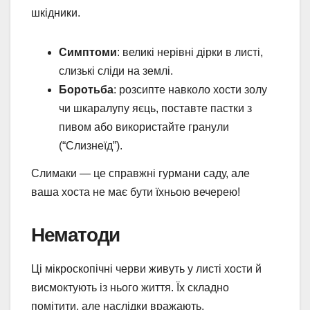
шкідники.
Симптоми
: великі нерівні дірки в листі,
слизькі сліди на землі.
Боротьба
: розсипте навколо хости золу
чи шкаралупу яєць, поставте пастки з
пивом або використайте гранули
(“Слизнеїд”).
Слимаки — це справжні гурмани саду, але
ваша хоста не має бути їхньою вечерею!
Нематоди
Ці мікроскопічні черви живуть у листі хости й
висмоктують із нього життя. Їх складно
помітити, але наслідки вражають.