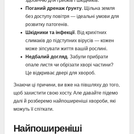
здобиччю для грибків і шкідників.
Поганий дренаж ґрунту
. Щільна земля
без доступу повітря — ідеальні умови для
розвитку патогенів.
Шкідники та інфекції
. Від крихітних
слимаків до підступних вірусів — кожен
може зіпсувати життя вашій рослині.
Недбалий догляд
. Забули прибрати
опале листя чи обрізати хворі частини?
Це відкриває двері для хвороб.
Знаючи ці причини, ви вже на півшляху до того,
щоб захистити свою хосту. Але давайте підемо
далі й розберемо найпоширеніші хвороби, які
можуть її спіткати.
Найпоширеніші