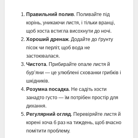
Правильний полив
. Поливайте під
корінь, уникаючи листя, і тільки вранці,
щоб хоста встигла висохнути до ночі.
Хороший дренаж
. Додайте до ґрунту
пісок чи перліт, щоб вода не
застоювалася.
Чистота
. Прибирайте опале листя й
бур’яни — це улюблені схованки грибків і
шкідників.
Розумна посадка
. Не садіть хости
занадто густо — їм потрібен простір для
дихання.
Регулярний огляд
. Перевіряйте листя й
корені хоча б раз на тиждень, щоб вчасно
помітити проблему.