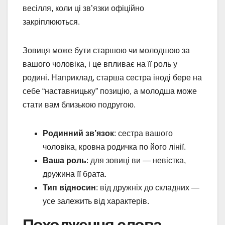
весілля, коли ці зв’язки офіційно
закріплюються.
Зовиця може бути старшою чи молодшою за
вашого чоловіка, і це впливає на її роль у
родині. Наприклад, старша сестра іноді бере на
себе “наставницьку” позицію, а молодша може
стати вам близькою подругою.
Родинний зв’язок
: сестра вашого
чоловіка, кровна родичка по його лінії.
Ваша роль
: для зовиці ви — невістка,
дружина її брата.
Тип відносин
: від дружніх до складних —
усе залежить від характерів.
Походження слова