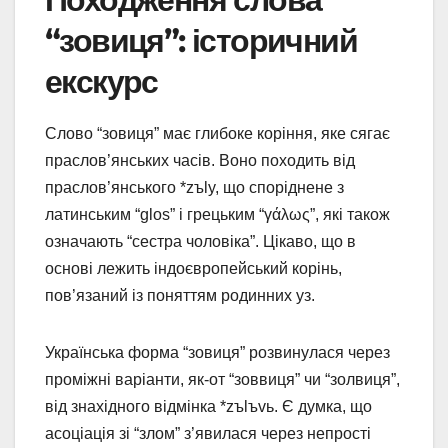
“зовиця”: історичний
екскурс
Слово “зовиця” має глибоке коріння, яке сягає
праслов’янських часів. Воно походить від
праслов’янського *zъly, що споріднене з
латинським “glos” і грецьким “γάλως”, які також
означають “сестра чоловіка”. Цікаво, що в
основі лежить індоєвропейський корінь,
пов’язаний із поняттям родинних уз.
Українська форма “зовиця” розвинулася через
проміжні варіанти, як-от “зоввиця” чи “золвиця”,
від знахідного відмінка *zъlъvь. Є думка, що
асоціація зі “злом” з’явилася через непрості