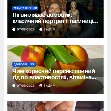
МІФИ ТА ЛЕГЕНДИ
Як виглядає домовик:
класичний портрет і таємниці
зовнішності
07/08/2026
ВАДИМ
ЗДОРОВ'Я
ЇЖА
Чим корисний персик: повний
гід по властивостях, вітамінах і
впливі на організм
07/08/2026
ВАДИМ