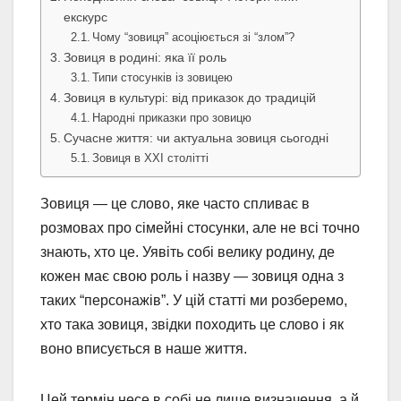
екскурс
Чому “зовиця” асоціюється зі “злом”?
Зовиця в родині: яка її роль
Типи стосунків із зовицею
Зовиця в культурі: від приказок до традицій
Народні приказки про зовицю
Сучасне життя: чи актуальна зовиця сьогодні
Зовиця в XXI столітті
Зовиця — це слово, яке часто спливає в
розмовах про сімейні стосунки, але не всі точно
знають, хто це. Уявіть собі велику родину, де
кожен має свою роль і назву — зовиця одна з
таких “персонажів”. У цій статті ми розберемо,
хто така зовиця, звідки походить це слово і як
воно вписується в наше життя.
Цей термін несе в собі не лише визначення, а й