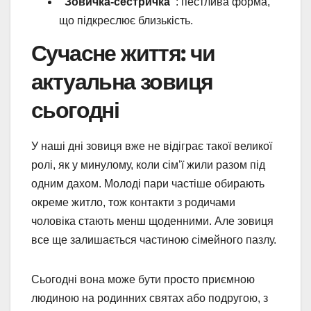
“Зовичка-сестричка”
: пестлива форма,
що підкреслює близькість.
Сучасне життя: чи
актуальна зовиця
сьогодні
У наші дні зовиця вже не відіграє такої великої
ролі, як у минулому, коли сім’ї жили разом під
одним дахом. Молоді пари частіше обирають
окреме житло, тож контакти з родичами
чоловіка стають менш щоденними. Але зовиця
все ще залишається частиною сімейного пазлу.
Сьогодні вона може бути просто приємною
людиною на родинних святах або подругою, з