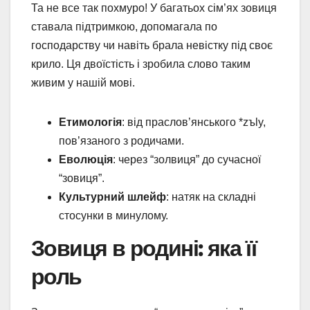
Та не все так похмуро! У багатьох сім’ях зовиця
ставала підтримкою, допомагала по
господарству чи навіть брала невістку під своє
крило. Ця двоїстість і зробила слово таким
живим у нашій мові.
Етимологія
: від праслов’янського *zъly,
пов’язаного з родичами.
Еволюція
: через “золвиця” до сучасної
“зовиця”.
Культурний шлейф
: натяк на складні
стосунки в минулому.
Зовиця в родині: яка її
роль