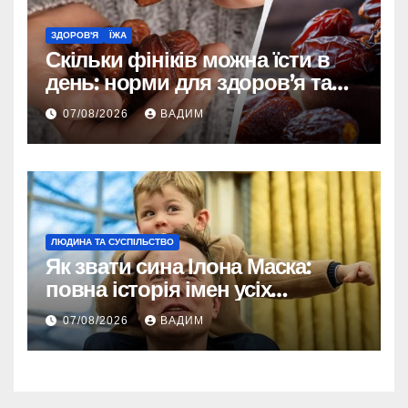
ЗДОРОВ'Я
ЇЖА
Скільки фініків можна їсти в
день: норми для здоров’я та
енергії
07/08/2026
ВАДИМ
ЛЮДИНА ТА СУСПІЛЬСТВО
Як звати сина Ілона Маска:
повна історія імен усіх
хлопчиків мільярдера
07/08/2026
ВАДИМ