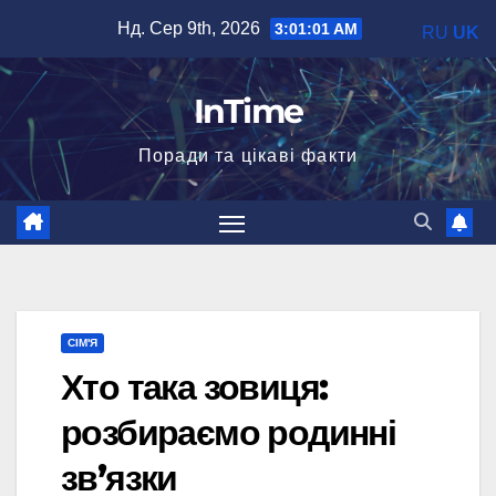
Перейти
Нд. Сер 9th, 2026
3:01:03 AM
RU
UK
до
вмісту
InTime
Поради та цікаві факти
СІМ'Я
Хто така зовиця:
розбираємо родинні
зв’язки