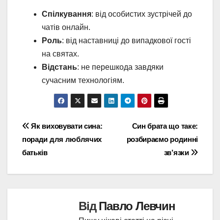
Спілкування
: від особистих зустрічей до
чатів онлайн.
Роль
: від наставниці до випадкової гості
на святах.
Відстань
: не перешкода завдяки
сучасним технологіям.
Навігація
Як виховувати сина:
Син брата що таке:
поради для люблячих
розбираємо родинні
записів
батьків
зв’язки
Від
Павло Левчин