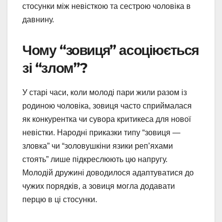
стосунки між невісткою та сестрою чоловіка в
давнину.
Чому “зовиця” асоціюється
зі “злом”?
У старі часи, коли молоді пари жили разом із
родиною чоловіка, зовиця часто сприймалася
як конкурентка чи сувора критикеса для нової
невістки. Народні приказки типу “зовиця —
зловка” чи “золовушкіни язики реп’яхами
стоять” лише підкреслюють цю напругу.
Молодій дружині доводилося адаптуватися до
чужих порядків, а зовиця могла додавати
перцю в ці стосунки.