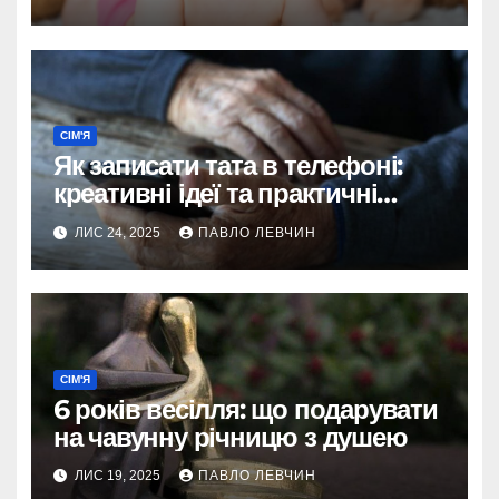
СІМ'Я
Як записати тата в телефоні:
креативні ідеї та практичні
поради для українців
ЛИС 24, 2025
ПАВЛО ЛЕВЧИН
СІМ'Я
6 років весілля: що подарувати
на чавунну річницю з душею
ЛИС 19, 2025
ПАВЛО ЛЕВЧИН