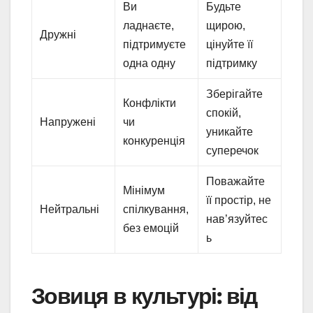
Ви
Будьте
ладнаєте,
щирою,
Дружні
підтримуєте
цінуйте її
одна одну
підтримку
Зберігайте
Конфлікти
спокій,
Напружені
чи
уникайте
конкуренція
суперечок
Поважайте
Мінімум
її простір, не
Нейтральні
спілкування,
нав’язуйтес
без емоцій
ь
Зовиця в культурі: від