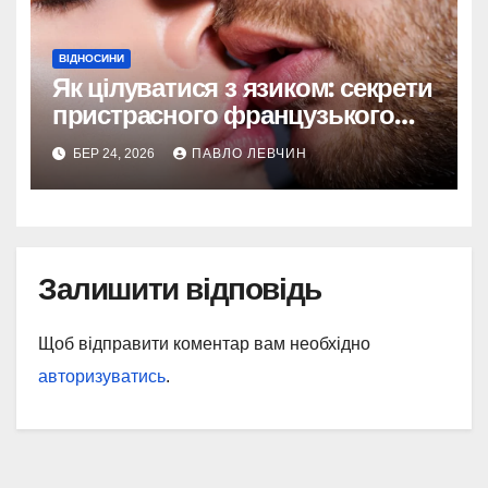
ВІДНОСИНИ
Як цілуватися з язиком: секрети
пристрасного французького
поцілунку
БЕР 24, 2026
ПАВЛО ЛЕВЧИН
Залишити відповідь
Щоб відправити коментар вам необхідно
авторизуватись
.