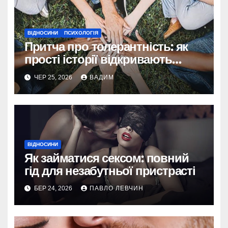
ВІДНОСИНИ
ПСИХОЛОГІЯ
Притча про толерантність: як
прості історії відкривають
шлях до глибокого прийняття в
ЧЕР 25, 2026
ВАДИМ
складному світі
ВІДНОСИНИ
Як займатися сексом: повний
гід для незабутньої пристрасті
БЕР 24, 2026
ПАВЛО ЛЕВЧИН