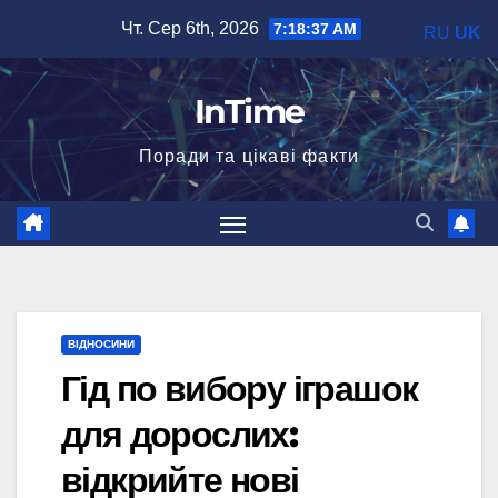
Перейти
Чт. Сер 6th, 2026
7:18:38 AM
RU
UK
до
вмісту
InTime
Поради та цікаві факти
ВІДНОСИНИ
Гід по вибору іграшок
для дорослих:
відкрийте нові