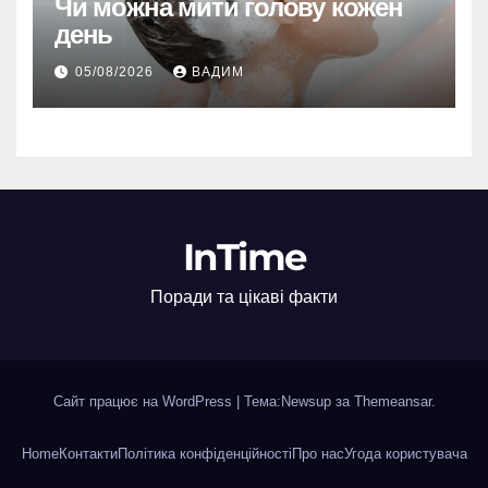
Чи можна мити голову кожен
день
05/08/2026
ВАДИМ
InTime
Поради та цікаві факти
Сайт працює на WordPress
|
Тема:Newsup за
Themeansar
.
Home
Контакти
Політика конфіденційності
Про нас
Угода користувача