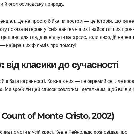
ти й оголює людську природу.
нціал. Це не просто бійка чи постріл — це історія, що тягн
могу показати героїв у їхніх найтемніших і найсвітліших проя
— це шанс для глядача відчути катарсис, коли лиходій нарешт
о — найкращих фільмів про помсту!
 від класики до сучасності
ій її багатогранності. Кожна з них — це окремий світ, де кров
ю. Ми зробили цей список розлогим і детальним, щоб ви від
 Count of Monte Cristo, 2002)
ка помсти в усій красі. Кевін Рейнольдс розповідає про