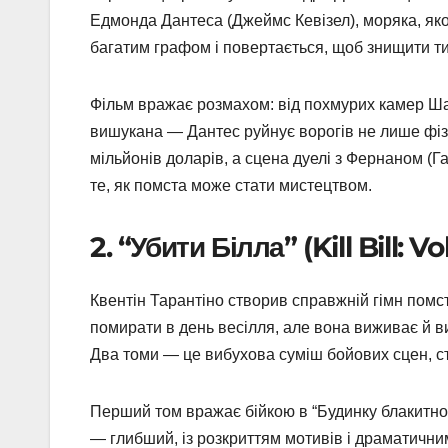
Едмонда Дантеса (Джеймс Кевізел), моряка, якого
багатим графом і повертається, щоб знищити ти
Фільм вражає розмахом: від похмурих камер Ша
вишукана — Дантес руйнує ворогів не лише фізи
мільйонів доларів, а сцена дуелі з Фернаном (Г
те, як помста може стати мистецтвом.
2. “Убити Білла” (Kill Bill: 
Квентін Тарантіно створив справжній гімн помст
помирати в день весілля, але вона виживає й в
Два томи — це вибухова суміш бойових сцен, ст
Перший том вражає бійкою в “Будинку блакитно
— глибший, із розкриттям мотивів і драматични