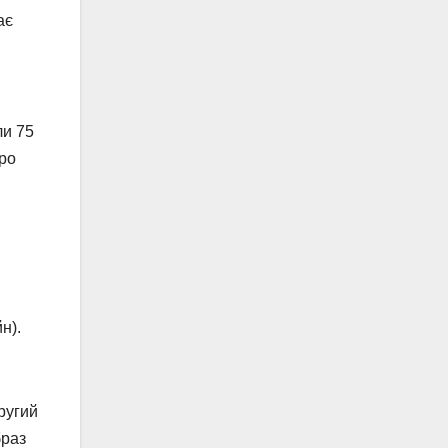
ає
ли 75
про
н).
ругий
браз