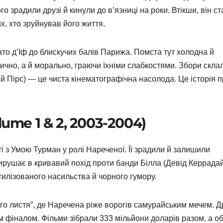
 зрадили друзі й кинули до в’язниці на роки. Втікши, він ст
х, хто зруйнував його життя.
то д’Іф до блискучих балів Парижа. Помста тут холодна й
чно, а й морально, граючи їхніми слабкостями. Збори скла
ай Пірс) — це чиста кінематографічна насолода. Це історія 
Volume 1 & 2, 2003-2004)
і з Умою Турман у ролі Нареченої. Її зрадили й залишили
ирушає в кривавий похід проти банди Білла (Девід Керрадай
илізованого насильства й чорного гумору.
го листя”, де Наречена ріже ворогів самурайським мечем. Д
м фіналом. Фільми зібрали 333 мільйони доларів разом, а о