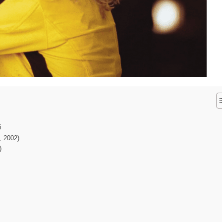
і
, 2002)
)