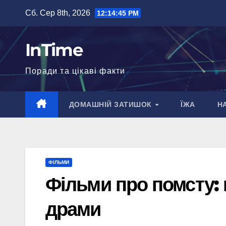
Перейти
Сб. Сер 8th, 2026
12:14:46 PM
до
вмісту
InTime
Поради та цікаві факти
ДОМАШНІЙ ЗАТИШОК
ЇЖА
Н
ФІЛЬМИ
Фільми про помсту: 
драми