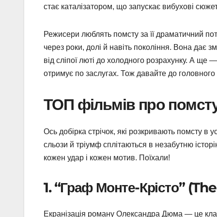
стає каталізатором, що запускає вибухові сюже
Режисери люблять помсту за її драматичний поте
через роки, долі й навіть покоління. Вона дає з
від сліпої люті до холодного розрахунку. А ще 
отримує по заслугах. Тож давайте до головног
ТОП фільмів про помсту:
Ось добірка стрічок, які розкривають помсту в ус
сльози й тріумф сплітаються в незабутню історі
кожен удар і кожен мотив. Поїхали!
1. “Граф Монте-Крісто” (The
Екранізація роману Олександра Дюма — це класи