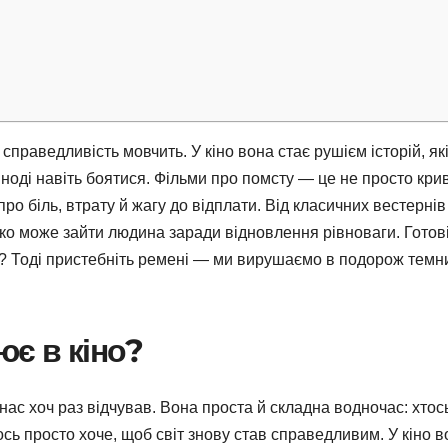
справедливість мовчить. У кіно вона стає рушієм історій, як
іноді навіть боятися. Фільми про помсту — це не просто кри
про біль, втрату й жагу до відплати. Від класичних вестернів
леко може зайти людина заради відновлення рівноваги. Готов
ші? Тоді пристебніть ремені — ми вирушаємо в подорож тем
ює в кіно?
нас хоч раз відчував. Вона проста й складна водночас: хтос
тось просто хоче, щоб світ знову став справедливим. У кіно 