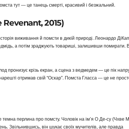
омста тут — це танець смерті, красивий і безжальний.
e Revenant, 2015)
сторія виживання й помсти в дикій природі. Леонардо ДіКап
ведмідь, а потім зраджують товариші, залишивши помирати. 
од пронизує крізь екран, а сцена з ведмедем — це пік напру
 нарешті отримав свій “Оскар”. Помста Гласса — це не прост
темна перлина про помсту. Чоловік на ім’я О Де-су (Чхве М
снень. Звільнившись, він шукає своїх мучителів, але правда