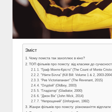
Зміст
Чому помста так захоплює в кіно?
ТОП фільмів про помсту: від класики до сучасност
1. “Граф Монте-Крісто” (The Count of Monte Cristo
2. “Убити Білла” (Kill Bill: Volume 1 & 2, 2003-2004
3. “Рев Victorianанант” (The Revenant, 2015)
4. “Олдбой” (Oldboy, 2003)
5. “Гладіатор” (Gladiator, 2000)
6. “Джон Вік” (John Wick, 2014)
7. “Непрощений” (Unforgiven, 1992)
Жанри фільмів про помсту: різноманіття відплати