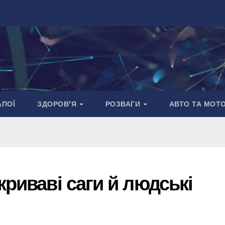
АПОЇ
ЗДОРОВ’Я
РОЗВАГИ
АВТО ТА МОТ
криваві саги й людські