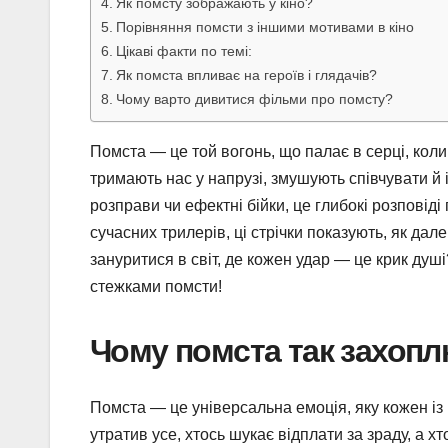
Як помсту зображають у кіно?
Порівняння помсти з іншими мотивами в кіно
Цікаві факти по темі:
Як помста впливає на героїв і глядачів?
Чому варто дивитися фільми про помсту?
Помста — це той вогонь, що палає в серці, коли 
тримають нас у напрузі, змушують співчувати й 
розправи чи ефектні бійки, це глибокі розповіді 
сучасних трилерів, ці стрічки показують, як да
зануритися в світ, де кожен удар — це крик ду
стежками помсти!
Чому помста так захопл
Помста — це універсальна емоція, яку кожен із 
утратив усе, хтось шукає відплати за зраду, а х