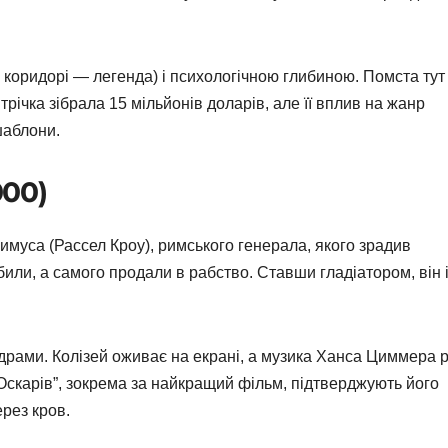
 коридорі — легенда) і психологічною глибиною. Помста тут
річка зібрала 15 мільйонів доларів, але її вплив на жанр
шаблони.
000)
имуса (Рассел Кроу), римського генерала, якого зрадив
били, а самого продали в рабство. Ставши гладіатором, він 
драми. Колізей оживає на екрані, а музика Ханса Циммера 
“Оскарів”, зокрема за найкращий фільм, підтверджують його
рез кров.