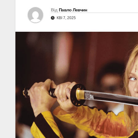
Від
Павло Левчин
КВІ 7, 2025