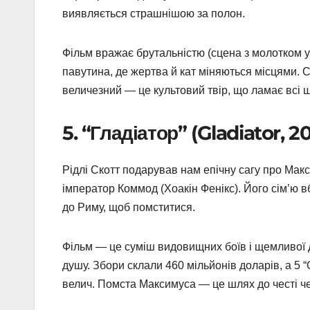
виявляється страшнішою за полон.
Фільм вражає брутальністю (сцена з молотком у
павутина, де жертва й кат міняються місцями. Ст
величезний — це культовий твір, що ламає всі 
5. “Гладіатор” (Gladiator, 2
Рідлі Скотт подарував нам епічну сагу про Макс
імператор Коммод (Хоакін Фенікс). Його сім’ю в
до Риму, щоб помститися.
Фільм — це суміш видовищних боїв і щемливої 
душу. Збори склали 460 мільйонів доларів, а 5 
велич. Помста Максимуса — це шлях до честі че