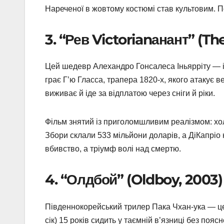
Нареченої в жовтому костюмі став культовим. П
3. “Рев Victorianанант” (Th
Цей шедевр Алехандро Гонсалеса Іньярріту — і
грає Г’ю Гласса, трапера 1820-х, якого атакує 
виживає й іде за відплатою через сніги й ріки.
Фільм знятий із приголомшливим реалізмом: хол
Збори склали 533 мільйони доларів, а ДіКапріо
вбивство, а тріумф волі над смертю.
4. “Олдбой” (Oldboy, 2003)
Південнокорейський трилер Пака Чхан-ука — це 
сік) 15 років сидить у таємній в’язниці без поя