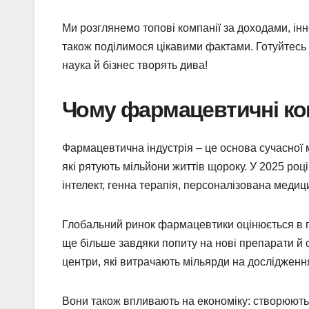
Ми розглянемо топові компанії за доходами, інн
також поділимося цікавими фактами. Готуйтесь
наука й бізнес творять дива!
Чому фармацевтичні ком
Фармацевтична індустрія – це основа сучасної ме
які рятують мільйони життів щороку. У 2025 році
інтелект, генна терапія, персоналізована медици
Глобальний ринок фармацевтики оцінюється в пон
ще більше завдяки попиту на нові препарати й ст
центри, які витрачають мільярди на дослідженн
Вони також впливають на економіку: створюють 