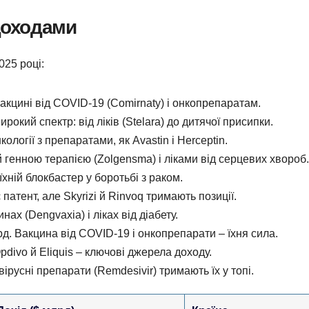
 доходами
025 році:
акцині від COVID-19 (Comirnaty) і онкопрепаратам.
рокий спектр: від ліків (Stelara) до дитячої присипки.
ології з препаратами, як Avastin і Herceptin.
 генною терапією (Zolgensma) і ліками від серцевих хвороб.
їхній блокбастер у боротьбі з раком.
патент, але Skyrizi й Rinvoq тримають позиції.
нах (Dengvaxia) і ліках від діабету.
д. Вакцина від COVID-19 і онкопрепарати – їхня сила.
pdivo й Eliquis – ключові джерела доходу.
ірусні препарати (Remdesivir) тримають їх у топі.