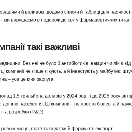
оваціями й впливом, додамо списки й таблиці для наочності
 – ми вирушаємо в подорож до світу фармацевтичних титані
панії такі важливі
дицини. Без неї не було б антибіотиків, вакцин чи ліків від 
 ці компанії не лише лікують, а й інвестують у майбутнє: шт
на – усе це їхня заслуга.
ад 1,5 трильйона доларів у 2024 році, і до 2025 року він 
арінню населення. Ці компанії – не просто бізнес, а й наук
я та розробки (R&D).
робочі місця, платять податки й формують експорт.