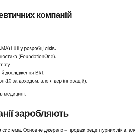
евтичних компаній
А) і ШІ у розробці ліків.
ностика (FoundationOne).
naty.
 й дослідження ВІЛ.
п-10 за доходом, але лідер інновацій).
 в медицині.
нії заробляють
а система. Основне джерело – продаж рецептурних ліків, але