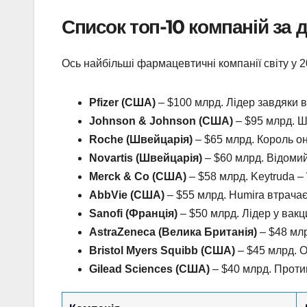
Список топ-10 компаній за
Ось найбільші фармацевтичні компанії світу у 2
Pfizer (США)
– $100 млрд. Лідер завдяки в
Johnson & Johnson (США)
– $95 млрд. Ши
Roche (Швейцарія)
– $65 млрд. Король онк
Novartis (Швейцарія)
– $60 млрд. Відомий
Merck & Co (США)
– $58 млрд. Keytruda – 
AbbVie (США)
– $55 млрд. Humira втрачає 
Sanofi (Франція)
– $50 млрд. Лідер у вакци
AstraZeneca (Велика Британія)
– $48 млр
Bristol Myers Squibb (США)
– $45 млрд. O
Gilead Sciences (США)
– $40 млрд. Против