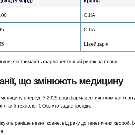
Дохід ($ млрд)
Країна
100
США
95
США
65
Швейцарія
вигуни, які тримають фармацевтичний ринок на плаву.
панії, що змінюють медицину
ає медицину вперед. У 2025 році фармацевтичні компанії світ
ліки й технології. Ось хто задає тренди.
ікують раніше невиліковне, від раку до генетичних хвороб. Їх
а.