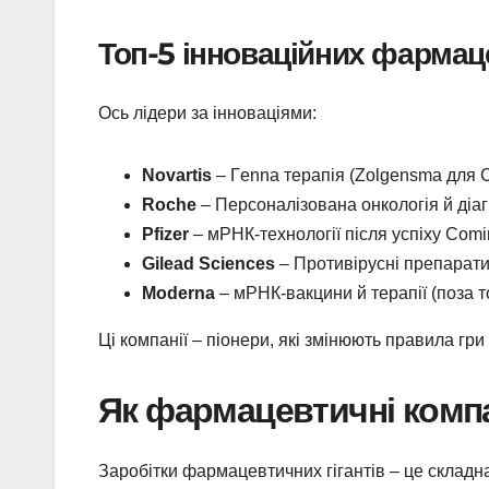
Топ-5 інноваційних фармац
Ось лідери за інноваціями:
Novartis
– Гenna терапія (Zolgensma для СМ
Roche
– Персоналізована онкологія й діаг
Pfizer
– мРНК-технології після успіху Comir
Gilead Sciences
– Противірусні препарати
Moderna
– мРНК-вакцини й терапії (поза то
Ці компанії – піонери, які змінюють правила гри
Як фармацевтичні компа
Заробітки фармацевтичних гігантів – це складн