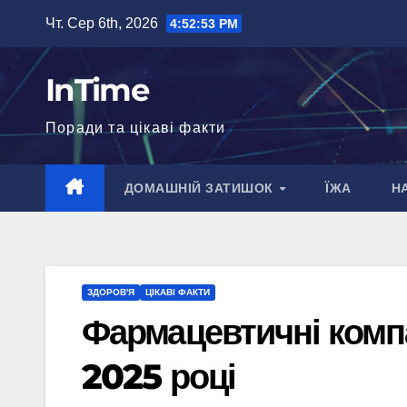
Перейти
Чт. Сер 6th, 2026
4:52:54 PM
до
вмісту
InTime
Поради та цікаві факти
ДОМАШНІЙ ЗАТИШОК
ЇЖА
Н
ЗДОРОВ'Я
ЦІКАВІ ФАКТИ
Фармацевтичні компан
2025 році