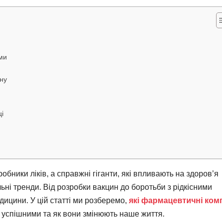
ми
ину
і
обники ліків, а справжні гіганти, які впливають на здоров’я
льні тренди. Від розробки вакцин до боротьби з рідкісними
ицини. У цій статті ми розберемо,
які фармацевтичні комп
ь успішними та як вони змінюють наше життя.