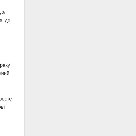
, а
в, де
раку,
учний
зросте
ові