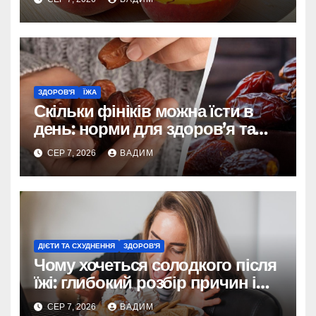
ЗДОРОВ'Я
ЇЖА
Скільки фініків можна їсти в
день: норми для здоров’я та
енергії
СЕР 7, 2026
ВАДИМ
ДІЄТИ ТА СХУДНЕННЯ
ЗДОРОВ'Я
Чому хочеться солодкого після
їжі: глибокий розбір причин і
способів контролювати потяг
СЕР 7, 2026
ВАДИМ