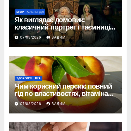
МІФИ ТА ЛЕГЕНДИ
Як виглядає домовик:
класичний портрет і таємниці
зовнішності
07/08/2026
ВАДИМ
ЗДОРОВ'Я
ЇЖА
Чим корисний персик: повний
гід по властивостях, вітамінах і
впливі на організм
07/08/2026
ВАДИМ