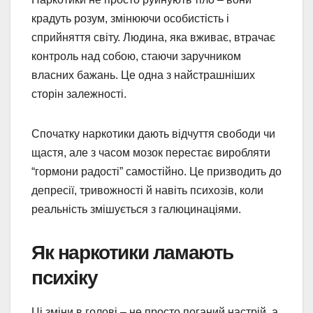
крадуть розум, змінюючи особистість і
сприйняття світу. Людина, яка вживає, втрачає
контроль над собою, стаючи заручником
власних бажань. Це одна з найстрашніших
сторін залежності.
Спочатку наркотики дають відчуття свободи чи
щастя, але з часом мозок перестає виробляти
“гормони радості” самостійно. Це призводить до
депресії, тривожності й навіть психозів, коли
реальність змішується з галюцинаціями.
Як наркотики ламають
психіку
Ці зміни в голові – не просто поганий настрій, а