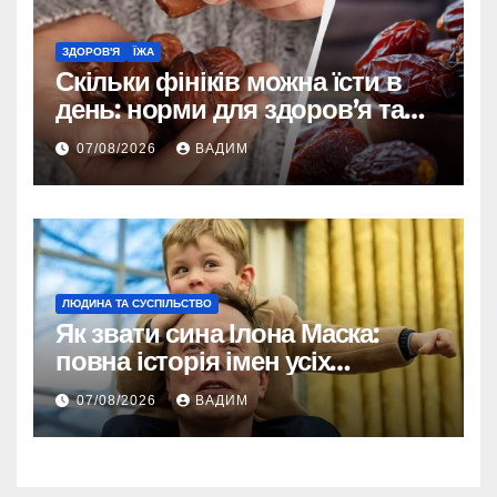
ЗДОРОВ'Я
ЇЖА
Скільки фініків можна їсти в
день: норми для здоров’я та
енергії
07/08/2026
ВАДИМ
ЛЮДИНА ТА СУСПІЛЬСТВО
Як звати сина Ілона Маска:
повна історія імен усіх
хлопчиків мільярдера
07/08/2026
ВАДИМ