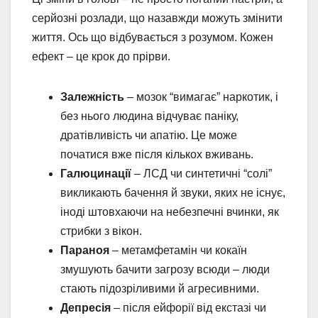
серйозні розлади, що назавжди можуть змінити
життя. Ось що відбувається з розумом. Кожен
ефект – це крок до прірви.
Залежність
– мозок “вимагає” наркотик, і
без нього людина відчуває паніку,
дратівливість чи апатію. Це може
початися вже після кількох вживань.
Галюцинації
– ЛСД чи синтетичні “солі”
викликають бачення й звуки, яких не існує,
іноді штовхаючи на небезпечні вчинки, як
стрибки з вікон.
Параноя
– метамфетамін чи кокаїн
змушують бачити загрозу всюди – люди
стають підозріливими й агресивними.
Депресія
– після ейфорії від екстазі чи