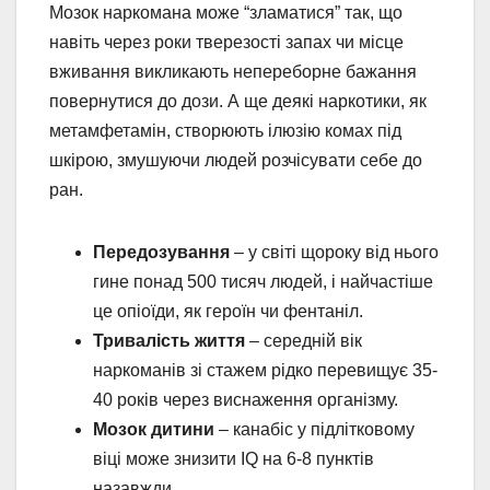
Мозок наркомана може “зламатися” так, що
навіть через роки тверезості запах чи місце
вживання викликають непереборне бажання
повернутися до дози. А ще деякі наркотики, як
метамфетамін, створюють ілюзію комах під
шкірою, змушуючи людей розчісувати себе до
ран.
Передозування
– у світі щороку від нього
гине понад 500 тисяч людей, і найчастіше
це опіоїди, як героїн чи фентаніл.
Тривалість життя
– середній вік
наркоманів зі стажем рідко перевищує 35-
40 років через виснаження організму.
Мозок дитини
– канабіс у підлітковому
віці може знизити IQ на 6-8 пунктів
назавжди.