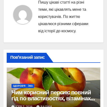
Пишу цікаві статті на різні
теми, які цікавлять мене та
користувачів. По життю
цікавлюся різними сферами
від історії до космосу.
Пов’язаний запис
ЗДОРОВ'Я
ЇЖА
Чим корисний персик: повний
гід по властивостях, вітамінах і
впливі на організм
СЕР 7, 2026
ВАДИМ