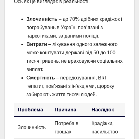
Ось як це виглядає в реальності.
Злочинність
– до 70% дрібних крадіжок і
пограбувань в Україні пов’язані з
наркотиками, за даними поліції.
Витрати
– лікування одного залежного
може коштувати державі від 50 до 100
тисяч гривень, не враховуючи соціальних
виплат.
Смертність
– передозування, ВІЛ і
гепатит, пов’язані з ін’єкціями, щороку
забирають життя тисяч людей.
Проблема
Причина
Наслідок
Потреба в
Крадіжки,
Злочинність
грошах
насильство