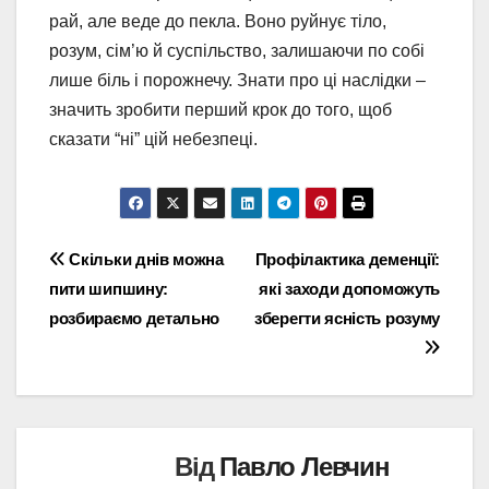
рай, але веде до пекла. Воно руйнує тіло,
розум, сім’ю й суспільство, залишаючи по собі
лише біль і порожнечу. Знати про ці наслідки –
значить зробити перший крок до того, щоб
сказати “ні” цій небезпеці.
Навігація
Скільки днів можна
Профілактика деменції:
пити шипшину:
які заходи допоможуть
записів
розбираємо детально
зберегти ясність розуму
Від
Павло Левчин