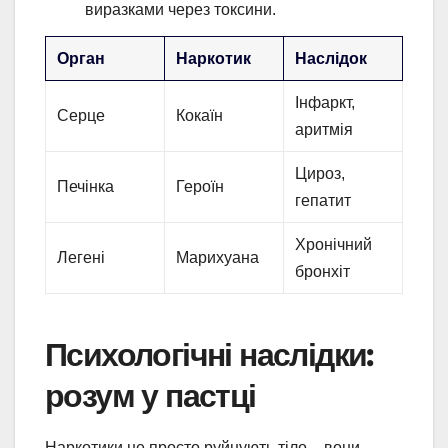
виразками через токсини.
Орган
Наркотик
Наслідок
Інфаркт,
Серце
Кокаїн
аритмія
Цироз,
Печінка
Героїн
гепатит
Хронічний
Легені
Марихуана
бронхіт
Психологічні наслідки:
розум у пастці
Наркотики не просто руйнують тіло – вони