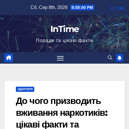
Перейти
Сб. Сер 8th, 2026
9:59:01 PM
RU
UK
до
вмісту
InTime
Поради та цікаві факти
ЗДОРОВ'Я
До чого призводить
вживання наркотиків:
цікаві факти та