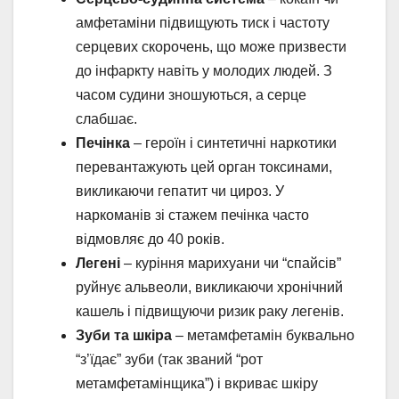
амфетаміни підвищують тиск і частоту
серцевих скорочень, що може призвести
до інфаркту навіть у молодих людей. З
часом судини зношуються, а серце
слабшає.
Печінка
– героїн і синтетичні наркотики
перевантажують цей орган токсинами,
викликаючи гепатит чи цироз. У
наркоманів зі стажем печінка часто
відмовляє до 40 років.
Легені
– куріння марихуани чи “спайсів”
руйнує альвеоли, викликаючи хронічний
кашель і підвищуючи ризик раку легенів.
Зуби та шкіра
– метамфетамін буквально
“з’їдає” зуби (так званий “рот
метамфетамінщика”) і вкриває шкіру