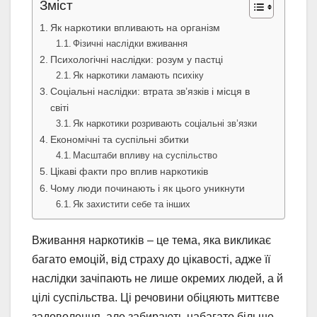
Зміст
Як наркотики впливають на організм
Фізичні наслідки вживання
Психологічні наслідки: розум у пастці
Як наркотики ламають психіку
Соціальні наслідки: втрата зв’язків і місця в
світі
Як наркотики розривають соціальні зв’язки
Економічні та суспільні збитки
Масштаби впливу на суспільство
Цікаві факти про вплив наркотиків
Чому люди починають і як цього уникнути
Як захистити себе та інших
Вживання наркотиків – це тема, яка викликає
багато емоцій, від страху до цікавості, адже її
наслідки зачіпають не лише окремих людей, а й
цілі суспільства. Ці речовини обіцяють миттєве
задоволення, але забирають набагато більше –