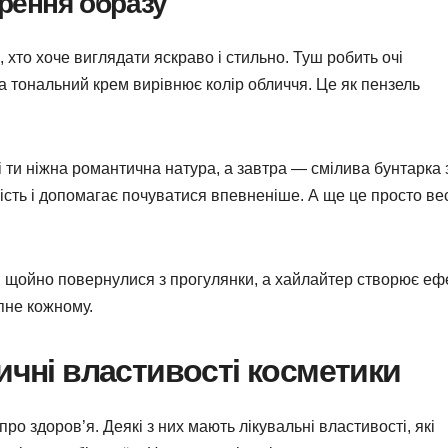
орення образу
 хто хоче виглядати яскраво і стильно. Туш робить очі
а тональний крем вирівнює колір обличчя. Це як пензель
і ти ніжна романтична натура, а завтра — смілива бунтарка 
ість і допомагає почуватися впевненіше. А ще це просто ве
ви щойно повернулися з прогулянки, а хайлайтер створює еф
пне кожному.
ичні властивості косметики
про здоров’я. Деякі з них мають лікувальні властивості, які