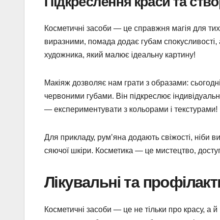
Підкреслення краси та ств
Косметичні засоби — це справжня магія для тих,
виразними, помада додає губам спокусливості, 
художника, який малює ідеальну картину!
Макіяж дозволяє нам грати з образами: сьогодн
червоними губами. Він підкреслює індивідуальн
— експериментувати з кольорами і текстурами!
Для прикладу, рум’яна додають свіжості, ніби 
сяючої шкіри. Косметика — це мистецтво, досту
Лікувальні та профілакт
Косметичні засоби — це не тільки про красу, а й 