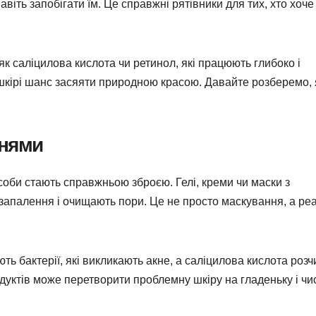
іть запобігати їм. Це справжні рятівники для тих, хто хоче
, як саліцилова кислота чи ретинол, які працюють глибоко і
шкірі шанс засяяти природною красою. Давайте розберемо, 
ннями
асоби стають справжньою зброєю. Гелі, креми чи маски з
апалення і очищають пори. Це не просто маскування, а ре
ь бактерії, які викликають акне, а саліцилова кислота розч
дуктів може перетворити проблемну шкіру на гладеньку і чис