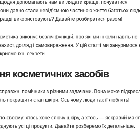
кі щодня допомагають нам виглядати краще, почуватися
 Вони давно стали невід’ємною частиною життя багатьох люд
асправді використовують? Давайте розбиратися разом!
метика виконує безліч функцій, про які ми інколи навіть не
ахист, догляд і самовираження. У цій статті ми зануримося в
криємо їхні секрети.
ння косметичних засобів
 справжні помічники з різними задачами. Вона може підкрес
іть покращити стан шкіри. Ось чому люди так її люблять!
о-своєму: хтось хоче сяючу шкіру, а хтось — яскравий макі
’єднують усі ці продукти. Давайте розберемо їх детальніше.