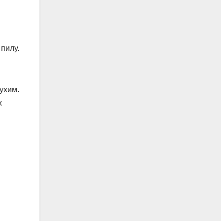
 пилу.
ухим.
ж