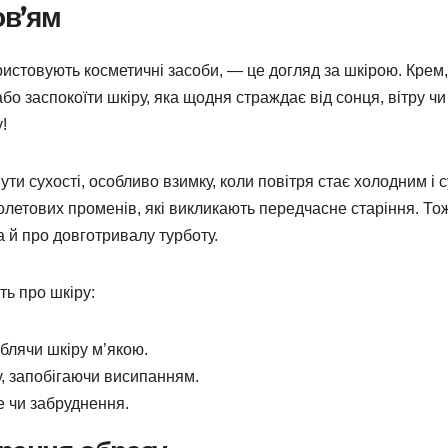
ов’ям
истовують косметичні засоби, — це догляд за шкірою. Крем,
о заспокоїти шкіру, яка щодня страждає від сонця, вітру чи
!
и сухості, особливо взимку, коли повітря стає холодним і с
олетових променів, які викликають передчасне старіння. То
а й про довготривалу турботу.
ть про шкіру:
облячи шкіру м’якою.
, запобігаючи висипанням.
е чи забруднення.