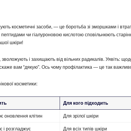
ують косметичні засоби, — це боротьба зі зморшками і втр
, пептидами чи гіалуроновою кислотою сповільнюють старінн
ашої шкіри!
 зволожують і захищають від вільних радикалів. Уявіть: що
 скаже вам “дякую”. Ось чому профілактика — це так важлив
ікової косметики:
ить
Для кого підходить
є оновлення клітин
Для зрілої шкіри
 і розгладжує
Для всіх типів шкіри