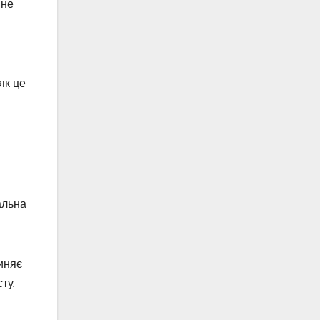
 не
як це
альна
иняє
ту.