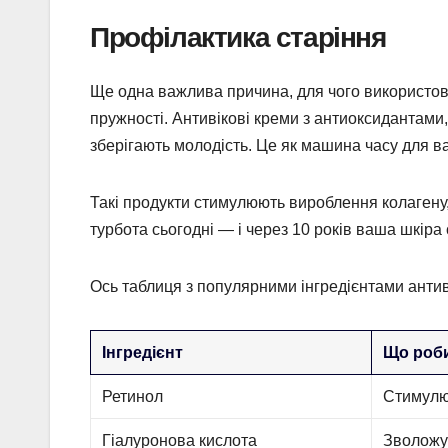
Профілактика старіння
Ще одна важлива причина, для чого використов
пружності. Антивікові креми з антиоксидантами
зберігають молодість. Це як машина часу для в
Такі продукти стимулюють вироблення колагену,
турбота сьогодні — і через 10 років ваша шкіра
Ось таблиця з популярними інгредієнтами антив
Інгредієнт
Що роб
Ретинол
Стимулю
Гіалуронова кислота
Зволожує