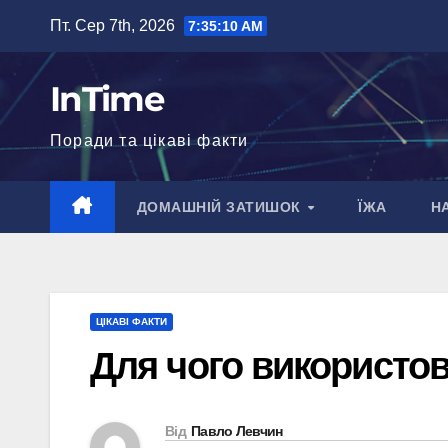
Перейти
Пт. Сер 7th, 2026
7:35:11 AM
до
вмісту
InTime
Поради та цікаві факти
ДОМАШНІЙ ЗАТИШОК
ЇЖА
Н
ЦІКАВІ ФАКТИ
Для чого використов
Від
Павло Левчин