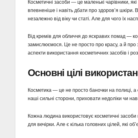
Косметичні засоби — це маленькі чарівники, я
впевненіше і навіть дбати про здоров’я шкіри.
незалежно від віку чи статі. Але для чого їх н
Від кремів для обличчя до яскравих помад — кос
замислюємося. Це не просто про красу, а й про з
аспекти використання косметичних засобів і роз
Основні цілі використа
Косметика — це не просто баночки на полиці, а
наші сильні сторони, приховати недоліки чи нав
Кожна людина використовує косметичні засоби п
для вечірки. Але є кілька головних цілей, які об