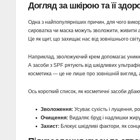
Догляд за шкірою та її здор
Одна з найпопулярніших причин, для чого викор
сироватка чи маска можуть зволожити, живити аб
Це як щит, що захищає нас від зовнішнього світу
Наприклад, зволожуючий крем допомагає уникнут
А засоби з SPF рятують від шкідливих ультрафі
косметика — це не лише про зовнішній вигляд, 
Ось короткий список, як косметичні засоби дбаю
Зволоження:
Усуває сухість і лущення, р
Очищення:
Видаляє бруд і надлишки жиру
Захист:
Блокує шкідливі фактори, як сонц