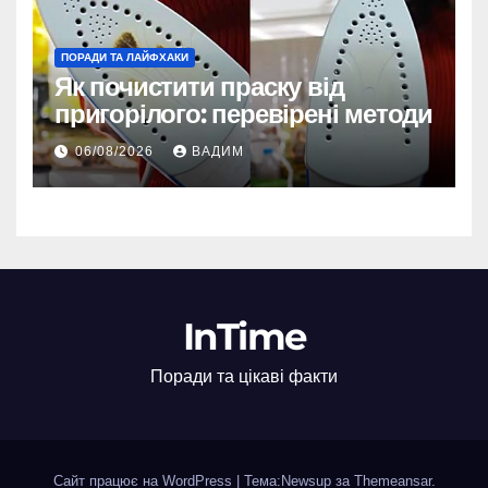
ПОРАДИ ТА ЛАЙФХАКИ
Як почистити праску від
пригорілого: перевірені методи
06/08/2026
ВАДИМ
InTime
Поради та цікаві факти
Сайт працює на WordPress
|
Тема:Newsup за
Themeansar
.