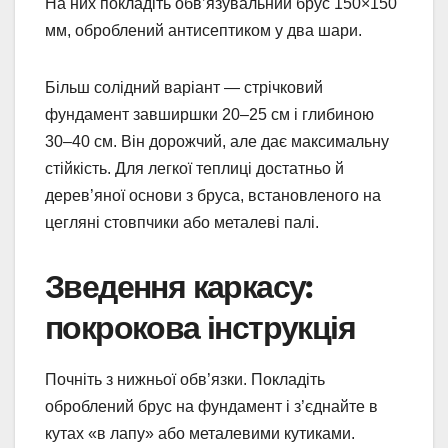
На них покладіть обв’язувальний брус 150×150
мм, оброблений антисептиком у два шари.
Більш солідний варіант — стрічковий
фундамент завширшки 20–25 см і глибиною
30–40 см. Він дорожчий, але дає максимальну
стійкість. Для легкої теплиці достатньо й
дерев’яної основи з бруса, встановленого на
цегляні стовпчики або металеві палі.
Зведення каркасу:
покрокова інструкція
Почніть з нижньої обв’язки. Покладіть
оброблений брус на фундамент і з’єднайте в
кутах «в лапу» або металевими кутиками.