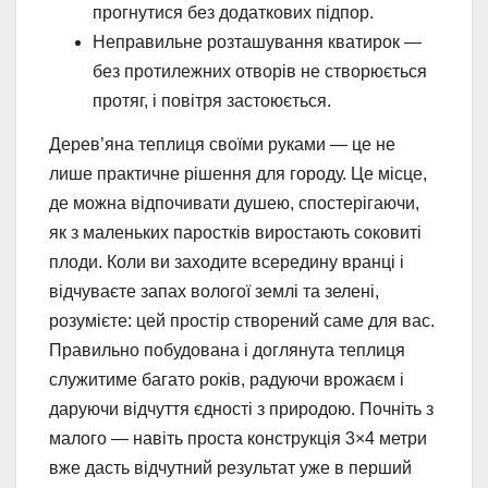
прогнутися без додаткових підпор.
Неправильне розташування кватирок —
без протилежних отворів не створюється
протяг, і повітря застоюється.
Дерев’яна теплиця своїми руками — це не
лише практичне рішення для городу. Це місце,
де можна відпочивати душею, спостерігаючи,
як з маленьких паростків виростають соковиті
плоди. Коли ви заходите всередину вранці і
відчуваєте запах вологої землі та зелені,
розумієте: цей простір створений саме для вас.
Правильно побудована і доглянута теплиця
служитиме багато років, радуючи врожаєм і
даруючи відчуття єдності з природою. Почніть з
малого — навіть проста конструкція 3×4 метри
вже дасть відчутний результат уже в перший