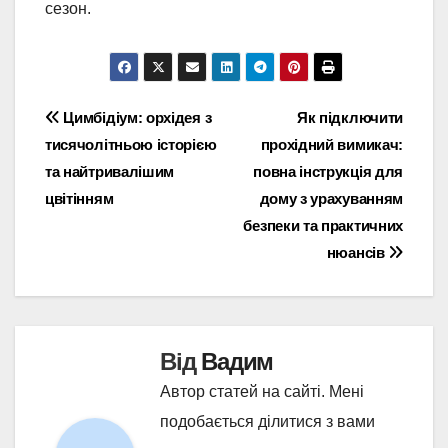
сезон.
Навігація
Цимбідіум: орхідея з
Як підключити
тисячолітньою історією
прохідний вимикач:
записів
та найтривалішим
повна інструкція для
цвітінням
дому з урахуванням
безпеки та практичних
нюансів
Від
Вадим
Автор статей на сайті. Мені
подобається ділитися з вами