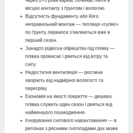
через 2–3 роки каркас починає гнити в
місцях контакту з ґрунтом і вологою.
Відсутність фундаменту або його
неправильний монтаж — теплиця «гуляє»
по ґрунту, перекоси з’являються вже в
перший сезон.
Занадто рідкісна обрешітка під плівку —
плівка провисає і рветься від вітру та
снігу.
Недостатня вентиляція — рослини
хворіють від надмірної вологості та
перегріву.
Економія на якості покриття — дешева
плівка служить один сезон і рветься від
найменшого пошкодження.
Ігнорування снігового навантаження — в
регіонах з рясними снігопадами дах може