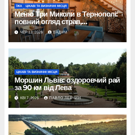
ЇЖА
ЦІКАВІ ТА ВИЗНАЧНІ МІСЦЯ
Меню Три Миколи в Тернополі:
повний огляд страв,
рекомендацій та як обрати
ЧЕР 13, 2026
ВАДИМ
ідеальний варіант
ЦІКАВІ ТА ВИЗНАЧНІ МІСЦЯ
Моршин Львів: оздоровчий рай
за 90 км від Лева
КВІ 7, 2026
ПАВЛО ЛЕВЧИН