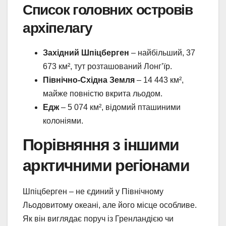
Список головних островів
архіпелагу
Західний Шпіцберген
– найбільший, 37
673 км², тут розташований Лонг’їр.
Північно-Східна Земля
– 14 443 км²,
майже повністю вкрита льодом.
Едж
– 5 074 км², відомий пташиними
колоніями.
Порівняння з іншими
арктичними регіонами
Шпіцберген – не єдиний у Північному
Льодовитому океані, але його місце особливе.
Як він виглядає поруч із Гренландією чи