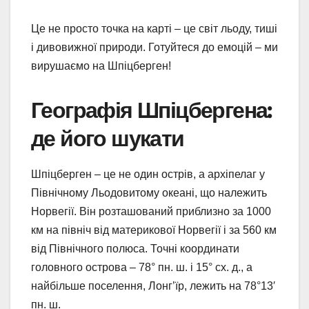
Це не просто точка на карті – це світ льоду, тиші
і дивовижної природи. Готуйтеся до емоцій – ми
вирушаємо на Шпіцберген!
Географія Шпіцбергена:
де його шукати
Шпіцберген – це не один острів, а архіпелаг у
Північному Льодовитому океані, що належить
Норвегії. Він розташований приблизно за 1000
км на північ від материкової Норвегії і за 560 км
від Північного полюса. Точні координати
головного острова – 78° пн. ш. і 15° сх. д., а
найбільше поселення, Лонг’їр, лежить на 78°13′
пн. ш.