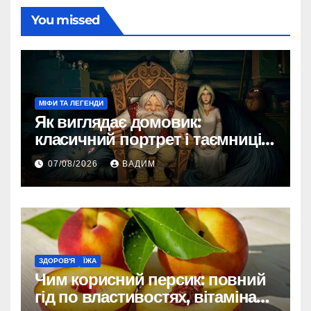
You missed
МІФИ ТА ЛЕГЕНДИ
Як виглядає домовик:
класичний портрет і таємниці
зовнішності
07/08/2026
ВАДИМ
ЗДОРОВ'Я
ЇЖА
Чим корисний персик: повний
гід по властивостях, вітамінах і