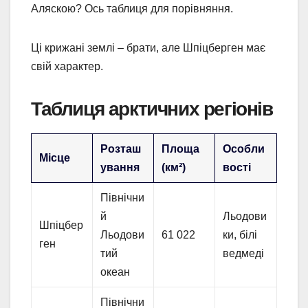
Аляскою? Ось таблиця для порівняння.
Ці крижані землі – брати, але Шпіцберген має
свій характер.
Таблиця арктичних регіонів
Розташ
Площа
Особли
Місце
ування
(км²)
вості
Північни
й
Льодови
Шпіцбер
Льодови
61 022
ки, білі
ген
тий
ведмеді
океан
Північни