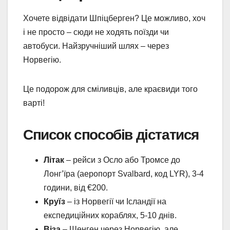
Хочете відвідати Шпіцберген? Це можливо, хоч
і не просто – сюди не ходять поїзди чи
автобуси. Найзручніший шлях – через
Норвегію.
Це подорож для сміливців, але краєвиди того
варті!
Список способів дістатися
Літак
– рейси з Осло або Тромсе до
Лонг’їра (аеропорт Svalbard, код LYR), 3-4
години, від €200.
Круїз
– із Норвегії чи Ісландії на
експедиційних кораблях, 5-10 днів.
Віза
– Шенген через Норвегію, але