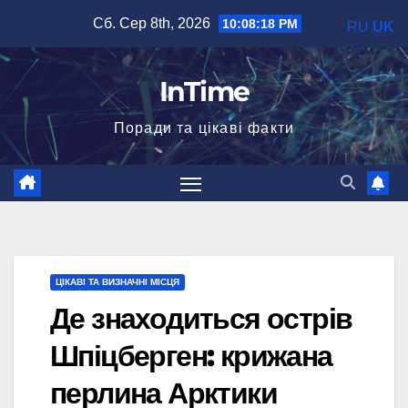
Перейти
Сб. Сер 8th, 2026
10:08:19 PM
RU
UK
до
вмісту
InTime
Поради та цікаві факти
ЦІКАВІ ТА ВИЗНАЧНІ МІСЦЯ
Де знаходиться острів
Шпіцберген: крижана
перлина Арктики