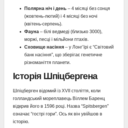
Полярна ніч і день
– 4 місяці без сонця
(жовтень-лютий) і 4 місяці без ночі
(квітень-серпень).
Фауна
– білі ведмеді (близько 3000),
моржі, песці і мільйони птахів.
Сховище насіння
– у Лонг’їрі є “Світовий
банк насіння”, що зберігає генетичне
різноманіття планети.
Історія Шпіцбергена
Шпіцберген відомий із XVII століття, коли
голландський мореплавець Віллем Баренц
відкрив його в 1596 році. Назва “Spitsbergen”
означає “гострі гори”. Ось як він увійшов в
історію.