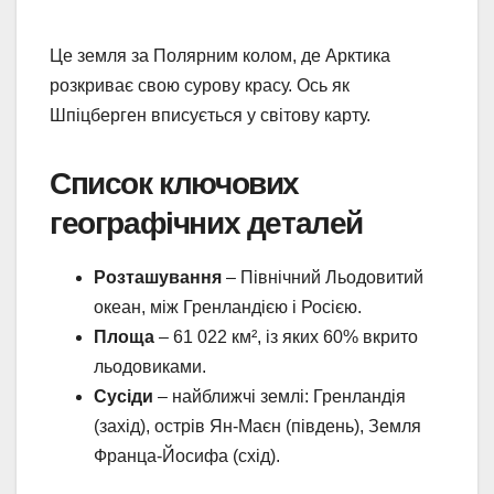
Це земля за Полярним колом, де Арктика
розкриває свою сурову красу. Ось як
Шпіцберген вписується у світову карту.
Список ключових
географічних деталей
Розташування
– Північний Льодовитий
океан, між Гренландією і Росією.
Площа
– 61 022 км², із яких 60% вкрито
льодовиками.
Сусіди
– найближчі землі: Гренландія
(захід), острів Ян-Маєн (південь), Земля
Франца-Йосифа (схід).