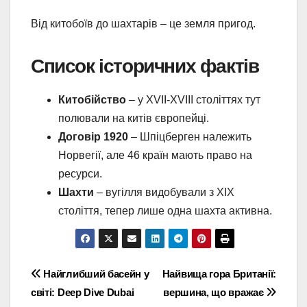
Від китобоїв до шахтарів – це земля пригод.
Список історичних фактів
Китобійство
– у XVII-XVIII століттях тут
полювали на китів європейці.
Договір 1920
– Шпіцберген належить
Норвегії, але 46 країн мають право на
ресурси.
Шахти
– вугілля видобували з XIX
століття, тепер лише одна шахта активна.
Навігація
Найглибший басейн у
Найвища гора Британії:
світі: Deep Dive Dubai
вершина, що вражає
записів