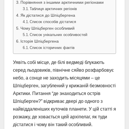
Порівняння з іншими арктичними регіонами
Таблиця арктичних регіонів
Як дістатися до Шпіцбергена
Список способів дістатися
Чому Шпіцберген особливий
Список унікальних особливостей
Історія Шпіцбергена
Список історичних фактів
Уявіть собі місце, де білі ведмеді блукають
серед льодовиків, північне сяйво розфарбовує
небо, а сонце не заходить місяцями – це
Шпіцберген, загублений у крижаній безмовності
Арктики. Питання “де знаходиться острів
Шпіцберген?” відкриває двері до одного з
найвіддаленіших куточків планети. У цій статті я
розкажу, де ховається цей архіпелаг, як туди
дістатися і чому він такий особливий.