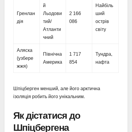
й
Найбіль
Гренлан
Льодови
2 166
ший
дія
тий/
086
острів
Атланти
світу
чний
Аляска
Північна
1 717
Тундра,
(узбере
Америка
854
нафта
жжя)
Шпіцберген менший, але його арктична
ізоляція робить його унікальним.
Як дістатися до
Шпіцбергена