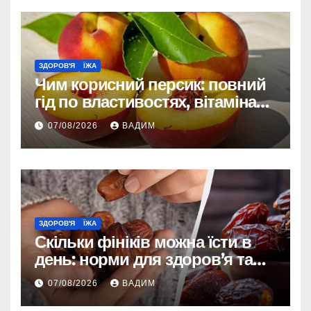
ЗДОРОВ'Я
ЇЖА
Чим корисний персик: повний
гід по властивостях, вітамінах і
впливі на організм
07/08/2026
ВАДИМ
ЗДОРОВ'Я
ЇЖА
Скільки фініків можна їсти в
день: норми для здоров’я та
енергії
07/08/2026
ВАДИМ