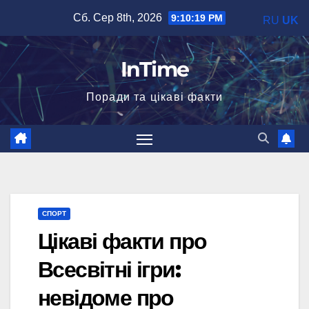
Перейти
Сб. Сер 8th, 2026
9:10:20 PM
RU
UK
до
вмісту
InTime
Поради та цікаві факти
СПОРТ
Цікаві факти про
Всесвітні ігри:
невідоме про