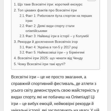
Що таке Всесвітні ігри: короткий екскурс
Топ цікавих фактів про Всесвітні ігри
Факт 1: Риболовля була спортом на перших
іграх
Факт 2: Деякі види спорту стали
олімпійськими
Факт 3: Найвищі ігри в історії – у Колумбії
Рекорди й досягнення Всесвітніх ігор
Факт 4: Україна в топ-5 у 2017 році
Факт 5: Наймасовіші ігри – у Бірмінгемі
Всесвітні ігри 2025: що чекати від Ченду
Чому Всесвітні ігри такі круті?
Всесвітні ігри – це не просто змагання, а
справжній спортивний фестиваль, де атлети з
усього світу демонструють свою майстерність у
видах спорту, які не побачиш на Олімпіаді! Ці
ігри – це вибух емоцій, неймовірні рекорди й
унікальні історії, які заслуговують на увагу. У цій