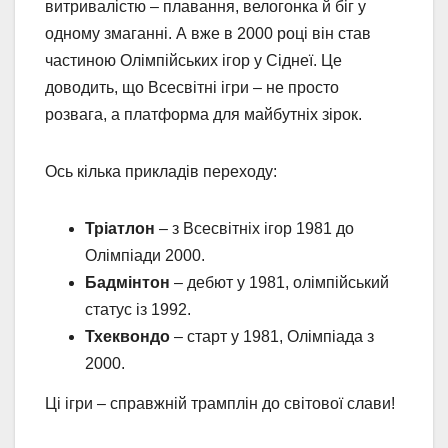
витривалістю – плавання, велогонка й біг у
одному змаганні. А вже в 2000 році він став
частиною Олімпійських ігор у Сіднеї. Це
доводить, що Всесвітні ігри – не просто
розвага, а платформа для майбутніх зірок.
Ось кілька прикладів переходу:
Тріатлон
– з Всесвітніх ігор 1981 до
Олімпіади 2000.
Бадмінтон
– дебют у 1981, олімпійський
статус із 1992.
Тхеквондо
– старт у 1981, Олімпіада з
2000.
Ці ігри – справжній трамплін до світової слави!