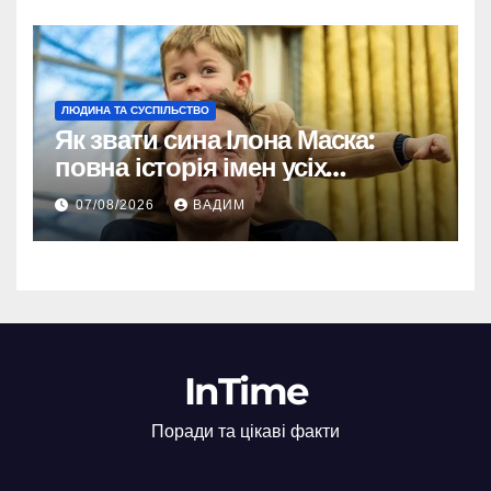
ЛЮДИНА ТА СУСПІЛЬСТВО
Як звати сина Ілона Маска:
повна історія імен усіх
хлопчиків мільярдера
07/08/2026
ВАДИМ
InTime
Поради та цікаві факти