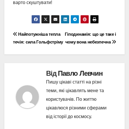
варто скуштувати!
Навігація
Найпотужніша тепла
Гіподинамія: що це таке і
течія: сила Гольфстріму
чому вона небезпечна
записів
Від
Павло Левчин
Пишу цікаві статті на різні
теми, які цікавлять мене та
користувачів. По життю
цікавлюся різними сферами
від історії до космосу.