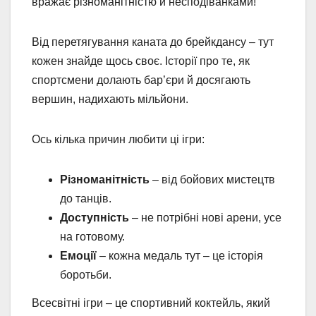
вражає різноманітністю й несподіванками!
Від перетягування каната до брейкдансу – тут
кожен знайде щось своє. Історії про те, як
спортсмени долають бар’єри й досягають
вершин, надихають мільйони.
Ось кілька причин любити ці ігри:
Різноманітність
– від бойових мистецтв
до танців.
Доступність
– не потрібні нові арени, усе
на готовому.
Емоції
– кожна медаль тут – це історія
боротьби.
Всесвітні ігри – це спортивний коктейль, який