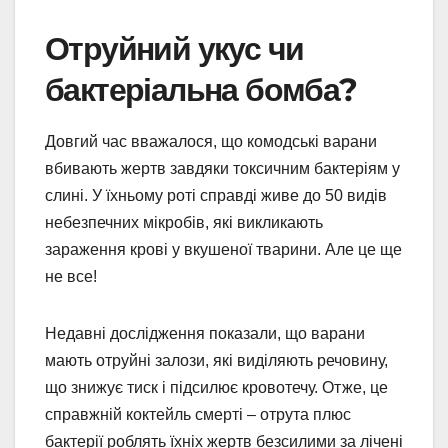
Отруйний укус чи
бактеріальна бомба?
Довгий час вважалося, що комодські варани
вбивають жертв завдяки токсичним бактеріям у
слині. У їхньому роті справді живе до 50 видів
небезпечних мікробів, які викликають
зараження крові у вкушеної тварини. Але це ще
не все!
Недавні дослідження показали, що варани
мають отруйні залози, які виділяють речовину,
що знижує тиск і підсилює кровотечу. Отже, це
справжній коктейль смерті – отрута плюс
бактерії роблять їхніх жертв безсилими за лічені