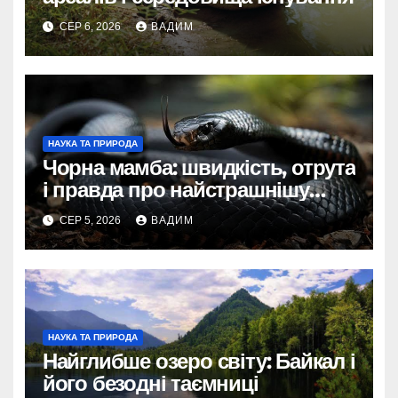
СЕР 6, 2026
ВАДИМ
НАУКА ТА ПРИРОДА
Чорна мамба: швидкість, отрута
і правда про найстрашнішу
змію Африки
СЕР 5, 2026
ВАДИМ
НАУКА ТА ПРИРОДА
Найглибше озеро світу: Байкал і
його безодні таємниці