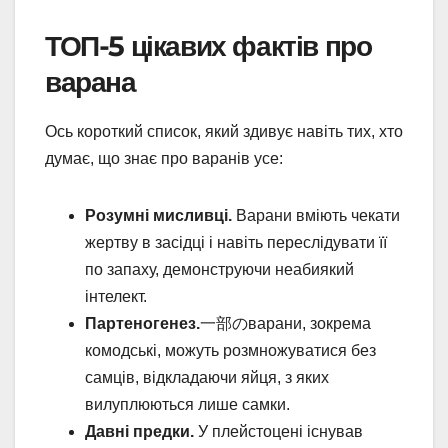
ТОП-5 цікавих фактів про
варана
Ось короткий список, який здивує навіть тих, хто
думає, що знає про варанів усе:
Розумні мисливці.
Варани вміють чекати
жертву в засідці і навіть переслідувати її
по запаху, демонструючи неабиякий
інтелект.
Партеногенез.
一部のварани, зокрема
комодські, можуть розмножуватися без
самців, відкладаючи яйця, з яких
вилуплюються лише самки.
Давні предки.
У плейстоцені існував