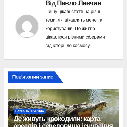
Від
Павло Левчин
Пишу цікаві статті на різні
теми, які цікавлять мене та
користувачів. По життю
цікавлюся різними сферами
від історії до космосу.
Пов’язаний запис
НАУКА ТА ПРИРОДА
Де живуть крокодили: карта
ареалів і середовища існування