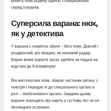
робить їхню родину однією з найцікавіших
серед плазунів.
Суперсила варана: нюх,
як у детектива
У варана є секретна зброя – його язик. Довгий і
роздвоєний, він працює, як нюховий радар.
Варан може відчути запах здобичі чи падалі на
відстані до 9 кілометрів!
Він висолоплює язик, збирає частинки запаху з
повітря і передає їх до спеціального органу в
роті – якобсонового органа. Завдяки цьому
варани знаходять їжу навіть у густому лісі чи на
безлюдних островах.