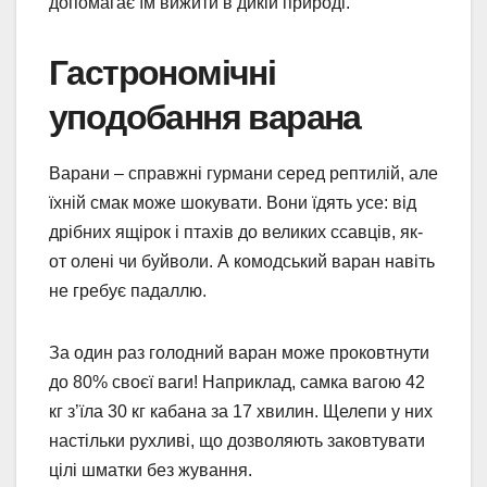
допомагає їм вижити в дикій природі.
Гастрономічні
уподобання варана
Варани – справжні гурмани серед рептилій, але
їхній смак може шокувати. Вони їдять усе: від
дрібних ящірок і птахів до великих ссавців, як-
от олені чи буйволи. А комодський варан навіть
не гребує падаллю.
За один раз голодний варан може проковтнути
до 80% своєї ваги! Наприклад, самка вагою 42
кг з’їла 30 кг кабана за 17 хвилин. Щелепи у них
настільки рухливі, що дозволяють заковтувати
цілі шматки без жування.