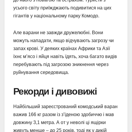
усього світу приїжджають подивитися на цих
гігантів у національному парку Комодо.
Але варани не завжди дружелюбні. Вони
можуть нападати, якщо відчувають загрозу чи
запах крові. У деяких країнах Африки та Азії
їхнє м’ясо і яйця навіть їдять, хоча багато видів
перебувають під загрозою зникнення через
руйнування середовища.
Рекорди і дивовижі
Найбільший зареєстрований комодський варан
важив 166 кг разом із з’їденою здобиччю і мав
довжину 3,1 метра. А от у неволі ці ящірки
живуть менше – до 25 років, тоді як у дикій