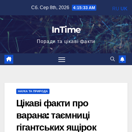
Перейти
Сб. Сер 8th, 2026
4:15:34 AM
RU
UK
до
вмісту
InTime
Поради та цікаві факти
НАУКА ТА ПРИРОДА
Цікаві факти про
варана: таємниці
гігантських ящірок