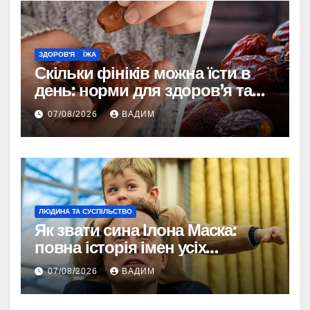
ЗДОРОВ'Я
ЇЖА
Скільки фініків можна їсти в
день: норми для здоров’я та
енергії
07/08/2026
ВАДИМ
ЛЮДИНА ТА СУСПІЛЬСТВО
Як звати сина Ілона Маска:
повна історія імен усіх
хлопчиків мільярдера
07/08/2026
ВАДИМ