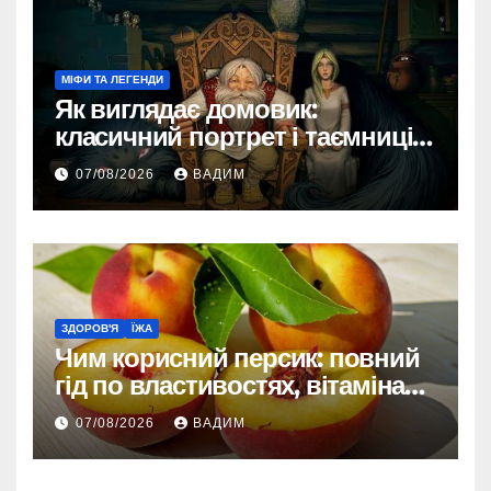
МІФИ ТА ЛЕГЕНДИ
Як виглядає домовик:
класичний портрет і таємниці
зовнішності
07/08/2026
ВАДИМ
ЗДОРОВ'Я
ЇЖА
Чим корисний персик: повний
гід по властивостях, вітамінах і
впливі на організм
07/08/2026
ВАДИМ