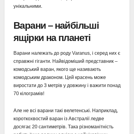
унікальними.
Варани – найбільші
ящірки на планеті
Варани належать до роду Varanus, і серед них є
справжні гіганти. Найвідоміший представник –
комодський варан, якого ще називають
комодським драконом. Цей красень може
виростати до 3 метрів у довжину і важити понад
70 кілограмів!
Але не всі варани такі велетенські. Наприклад,
короткохвостий варан із Австралії ледве
досягає 20 сантиметрів. Така різноманітність