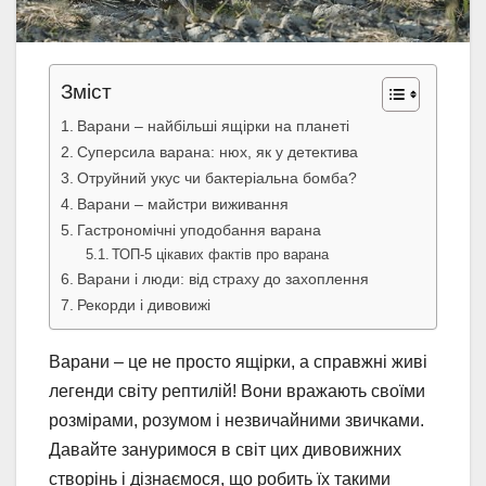
Зміст
Варани – найбільші ящірки на планеті
Суперсила варана: нюх, як у детектива
Отруйний укус чи бактеріальна бомба?
Варани – майстри виживання
Гастрономічні уподобання варана
ТОП-5 цікавих фактів про варана
Варани і люди: від страху до захоплення
Рекорди і дивовижі
Варани – це не просто ящірки, а справжні живі
легенди світу рептилій! Вони вражають своїми
розмірами, розумом і незвичайними звичками.
Давайте зануримося в світ цих дивовижних
створінь і дізнаємося, що робить їх такими