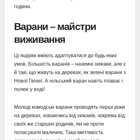
години.
Варани – майстри
виживання
Ці ящірки вміють адаптуватися до будь-яких
умов. Більшість варанів – наземні хижаки, але є
й такі, що живуть на деревах, як зелені варани з
Нової Гвінеї. А нільський варан навіть плаває і
полює у воді!
Молоді комодські варани проводять перші роки
на деревах, ховаючись від хижаків, зокрема від
своїх же старших родичів, які не проти
поласувати малечею. Така кмітливість