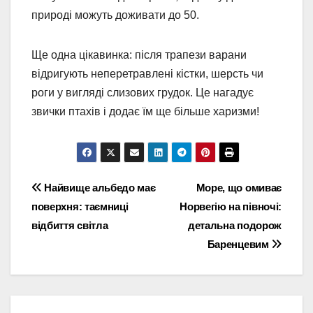
природі можуть доживати до 50.
Ще одна цікавинка: після трапези варани
відригують неперетравлені кістки, шерсть чи
роги у вигляді слизових грудок. Це нагадує
звички птахів і додає їм ще більше харизми!
Навігація
Найвище альбедо має
Море, що омиває
поверхня: таємниці
Норвегію на півночі:
записів
відбиття світла
детальна подорож
Баренцевим