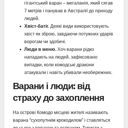
гігантський варан – мегаланія, який сягав
7 метрів і панував в Австралії до приходу
людей.
Хвіст-батіг.
Деякі види використовують
хвіст як зброю, завдаючи потужних ударів
ворогам чи здобичі.
Люди в меню.
Хоч варани рідко
нападають на людей, зафіксовано
випадки, коли комодські дракони
атакували і навіть убивали необережних.
Варани і люди: від
страху до захоплення
На острові Комодо місцеві жителі називають
варана “сухопутним крокодилом” і ставляться
до нього з повагою та острахом. Туристи з